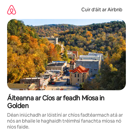
Léim
chuig
Cuir d'áit ar Airbnb
ábhar
Áiteanna ar Cíos ar feadh Míosa in
Golden
Déan iniúchadh ar lóistíní ar chíos fadtéarmach atá ar
nós an bhaile le haghaidh tréimhsí fanachta míosa nó
níos faide.