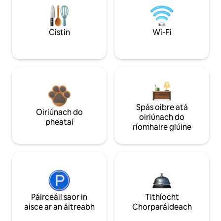
Cistin
Wi-Fi
Spás oibre atá
Oiriúnach do
oiriúnach do
pheataí
ríomhaire glúine
Páirceáil saor in
Tithíocht
aisce ar an áitreabh
Chorparáideach