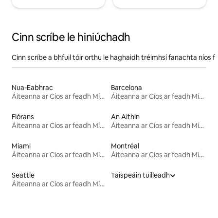
Cinn scríbe le hiniúchadh
Cinn scríbe a bhfuil tóir orthu le haghaidh tréimhsí fanachta níos f
Nua-Eabhrac
Barcelona
Áiteanna ar Cíos ar feadh Míosa
Áiteanna ar Cíos ar feadh Míosa
Flórans
An Aithin
Áiteanna ar Cíos ar feadh Míosa
Áiteanna ar Cíos ar feadh Míosa
Miami
Montréal
Áiteanna ar Cíos ar feadh Míosa
Áiteanna ar Cíos ar feadh Míosa
Seattle
Taispeáin tuilleadh
Áiteanna ar Cíos ar feadh Míosa