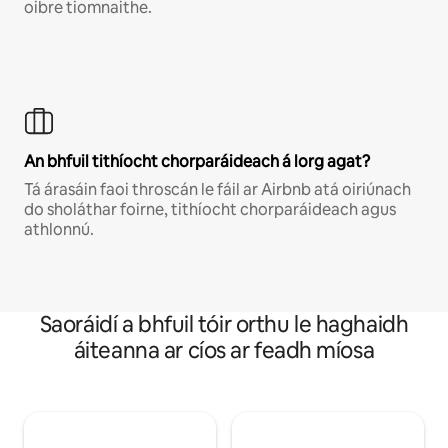
oibre tiomnaithe.
An bhfuil tithíocht chorparáideach á lorg agat?
Tá árasáin faoi throscán le fáil ar Airbnb atá oiriúnach
do sholáthar foirne, tithíocht chorparáideach agus
athlonnú.
Saoráidí a bhfuil tóir orthu le haghaidh
áiteanna ar cíos ar feadh míosa