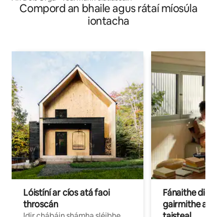
Compord an bhaile agus rátaí míosúla
iontacha
Lóistíní ar cíos atá faoi
Fánaithe digi
throscán
gairmithe a b
taisteal
Idir chábáin shámha sléibhe