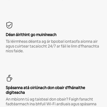
Déan áirithint go muiníneach
Tá léirmheas déanta ag ár bpobal iontaofa aíonna air
agus cuirtear tacaíocht 24/7 ar fáil le linn d'fhanachta
níos faide.
Spásanna atá oiriúnach don obair d'fhánaithe
digiteacha
An mbíonn tú ag taisteal don obair? Faigh fanacht
fadtéarmach ina bhfuil Wi-Fi ardluais agus spásanna