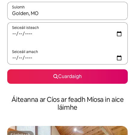
Suíomh
Nuair a bheidh torthaí ar fáil, déan nascleanúint le saigheadeoc
Seiceáil isteach
Seiceáil amach
Cuardaigh
Áiteanna ar Cíos ar feadh Míosa in aice
láimhe