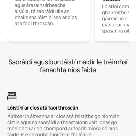
agus árasáin uirbeacha
Lóistíní compo
áisiúla, tá saoráidí uile an
ghairmithe siú
bhaile sna lóistíní seo ar cíos
gairmithe a bh
atá faoi throscán.
cianobair ina b
spásanna oibre
Saoráidí agus buntáistí maidir le tréimhsí
fanachta níos faide
Lóistíní ar cíos atá faoi throscán
Áirítear in áiteanna ar cíos atá feistithe go hiomlán
cistin agus na saoráidí a theastaíonn uait ionas go
mbeidh tú ar do chompord ar feadh míosa nó níos
faide. Is é an rogha fhoirfe ar fholéas é.