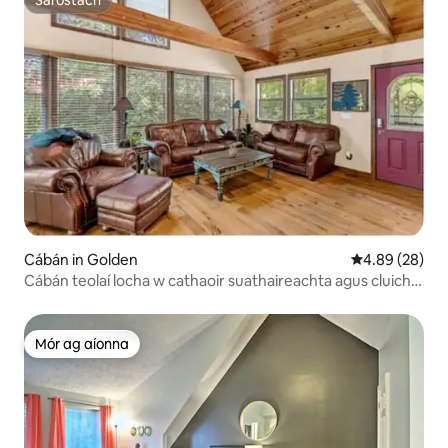
Sáróstach
Sáróstach
Cábán in Golden
Meánrátáil 4.8
4.89 (28)
Cábán teolaí locha w cathaoir suathaireachta agus cluichí
stua
Mór ag aíonna
Mór ag aíonna