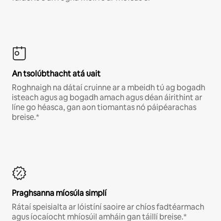
An tsolúbthacht atá uait
Roghnaigh na dátaí cruinne ar a mbeidh tú ag bogadh
isteach agus ag bogadh amach agus déan áirithint ar
líne go héasca, gan aon tiomantas nó páipéarachas
breise.*
Praghsanna míosúla simplí
Rátaí speisialta ar lóistíní saoire ar chíos fadtéarmach
agus íocaíocht mhíosúil amháin gan táillí breise.*