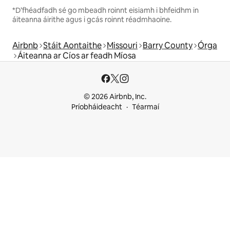
*D’fhéadfadh sé go mbeadh roinnt eisiamh i bhfeidhm in
áiteanna áirithe agus i gcás roinnt réadmhaoine.
Airbnb
Stáit Aontaithe
Missouri
Barry County
Órga
Áiteanna ar Cíos ar feadh Míosa
© 2026 Airbnb, Inc.
Príobháideacht
Téarmaí