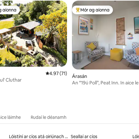
g aíonna
Mór ag aíonna
 ag aíonna
An-mhór ag aíonna
6 léirmheas
Meánrátáil 4.97 as 5, 71 léirmheas
4.97 (71)
Árasán
ul' Cluthar
An “19ú Poll”, Peat Inn. In aice le St
Andrews.
 aice láimhe
Rudaí le déanamh
Lóistíní ar cíos atá oiriúnach do pheataí
Seallaí ar cíos