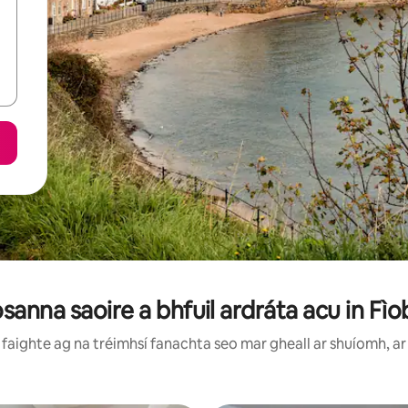
sanna saoire a bhfuil ardráta acu in Fì
faighte ag na tréimhsí fanachta seo mar gheall ar shuíomh, ar 