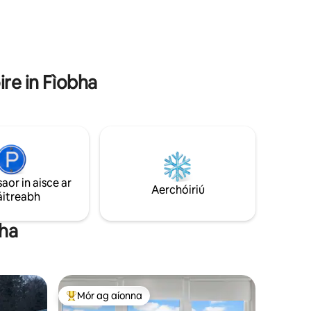
ch dóite
chithfholcadán siúil isteach. Osclaíonn
ceann 3
doirse Francacha amach chuig limistéar
itheacháin sa chlós + oigheann píotsa,
teallach agus acraí de thalamh feirme,
foraois + cosáin le hiniúchadh.
ire in Fìobha
saor in aisce ar
Aerchóiriú
áitreabh
bha
Mór ag aíonna
An-mhór ag aíonna