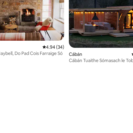
Meánrátáil 4.94 as 5, 34 léirmheas
4.94 (34)
aybell, Do Pad Cois Farraige Só
Cábán
Cábán Tuaithe Sómasach le To
Tine Adhmaid
72 léirmheas