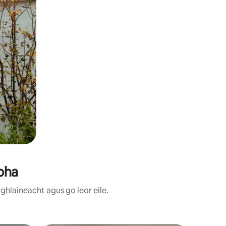
obha
ghlaineacht agus go leor eile.