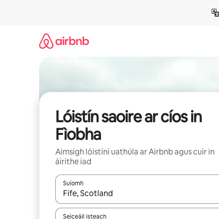
Léim
chuig
ábhar
Lóistín saoire ar cíos in
Fìobha
Aimsigh lóistíní uathúla ar Airbnb agus cuir in
áirithe iad
Suíomh
Nuair a bheidh torthaí ar fáil, déan nascleanúint 
Seiceáil isteach