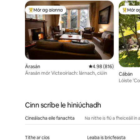
Mór ag aíonna
Mór a
An-mhór ag aíonna
An-mhór
Árasán
Meánrátáil 4.98 as 5, 81
4.98 (816)
Árasán mór Victeoiriach: lárnach, ciúin
Cábán
Lóiste 'Co
Cinn scríbe le hiniúchadh
Cineálacha eile fanachta
Na nithe is fiú a fheiceáil in
Tithe ar cíos
Leaba is bricfeasta