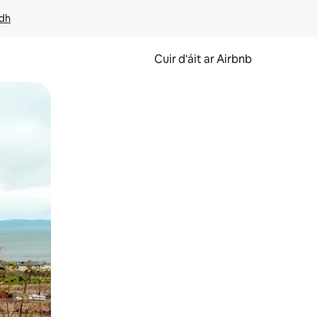
idh
Cuir d'áit ar Airbnb
svaidhpeáil.