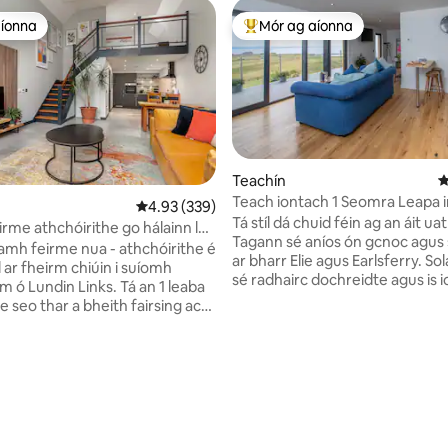
aíonna
Mór ag aíonna
aíonna
An-mhór ag aíonna
Teachín
M
Teach iontach 1 Seomra Leapa in
Meánrátáil 4.93 as 5, 339 léirmheas
4.93 (339)
Tá stíl dá chuid féin ag an áit uat
irme athchóirithe go hálainn le
Tagann sé aníos ón gcnoc agus 
ne
eamh feirme nua - athchóirithe é
ar bharr Elie agus Earlsferry. Soláthraíonn
 ar fheirm chiúin i suíomh
sé radhairc dochreidte agus is 
m ó Lundin Links. Tá an 1 leaba
rud é - ó - é - go léir, ach laistig
 seo thar a bheith fairsing ach
shiúlóid éasca ó gach rud a sho
us fáilteach. Críochnaithe &
Elie. Is é seo an láthair idéalach chun sos
scán ar ardchaighdeán, tá an
rómánsúil a bheith agat ar feadh
n feistithe go maith le gach
Bheadh sé éasca suí agus féach
idh de dhíth ort chun taitneamh
saol ag dul, leabhar a léamh, nó
s do chuairt. Gairdín atá go
lasmuigh a bheith agat. Cuireann an
hun tosaigh, agus clós
Teach ar an gCnoc spás ar fáil, 
each ar chúl, suite go hidéalach
10 léirmheas