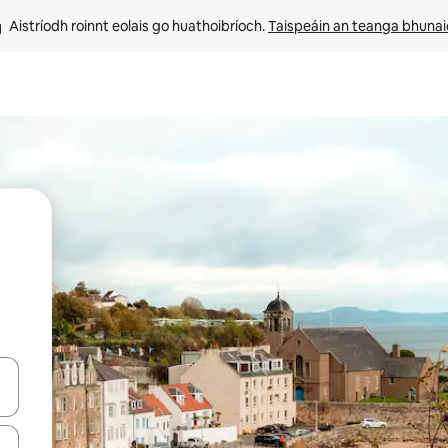
Aistríodh roinnt eolais go huathoibríoch. 
Taispeáin an teanga bhuna
le saigheadeochracha suas agus síos nó déan iniúchadh trí thadhall nó 