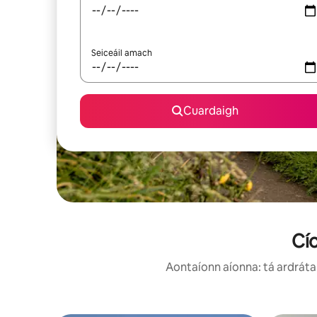
Seiceáil amach
Cuardaigh
Cío
Aontaíonn aíonna: tá ardráta 