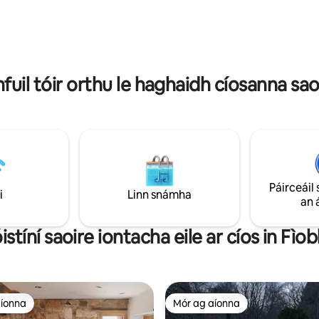
thar a bheith cosy le sorn ionta
neamh a bhaint as grian na
adhmaid. Siúil isteach in Elie i g
n tráthnóna. Níl ach cúpla
nóiméad.
o dtí an trá, an teach
siopaí & cúrsaí gailf áitiúla. Tá
mh pheataí.
hfuil tóir orthu le haghaidh cíosanna sao
Páirceáil 
i
Linn snámha
an 
istíní saoire iontacha eile ar cíos in Fìo
aíonna
Mór ag aíonna
aíonna
Mór ag aíonna