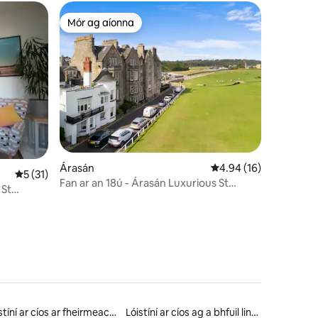
Mór ag aíonna
Mór ag aíonna
Árasán
Meánrátáil 4.94 as 5, 
4.94 (16)
Meánrátáil 5 as 5, 31 léirmheas
5 (31)
Fan ar an 18ú - Árasán Luxurious St
Andrews
Lóistíní ar cíos ar fheirmeacha
Lóistíní ar cíos ag a bhfuil linn snámha