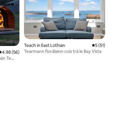
Teach in East Lothian
Meánrátáil 5 as 5, 
5 (51)
Tearmann fíorálainn cois trá le Bay Vista
Meánrátáil 4.98 as 5, 56 léirmheas
4.98 (56)
bán Te