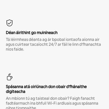
Déan áirithint go muiníneach
Tá léirmheas déanta ag ár bpobal iontaofa aíonna air
agus cuirtear tacaíocht 24/7 ar fáil le linn d'fhanachta
níos faide.
Spásanna atá oiriúnach don obair d'fhánaithe
digiteacha
An mbíonn tú ag taisteal don obair? Faigh fanacht
fadtéarmach ina bhfuil Wi-Fi ardluais agus spásanna
oibre tiomnaithe.