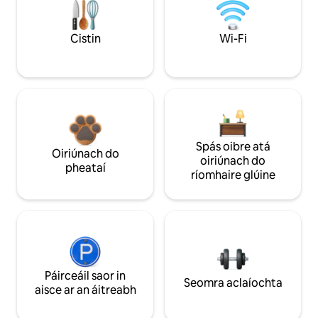
Cistin
Wi-Fi
Spás oibre atá
Oiriúnach do
oiriúnach do
pheataí
ríomhaire glúine
Páirceáil saor in
Seomra aclaíochta
aisce ar an áitreabh