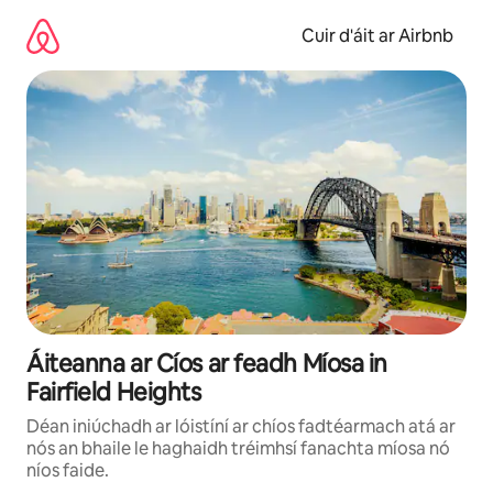
Léim
chuig
Cuir d'áit ar Airbnb
ábhar
Áiteanna ar Cíos ar feadh Míosa in
Fairfield Heights
Déan iniúchadh ar lóistíní ar chíos fadtéarmach atá ar
nós an bhaile le haghaidh tréimhsí fanachta míosa nó
níos faide.