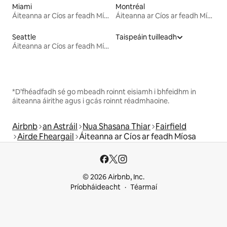
Miami
Montréal
Áiteanna ar Cíos ar feadh Míosa
Áiteanna ar Cíos ar feadh Míosa
Seattle
Taispeáin tuilleadh
Áiteanna ar Cíos ar feadh Míosa
*D’fhéadfadh sé go mbeadh roinnt eisiamh i bhfeidhm in
áiteanna áirithe agus i gcás roinnt réadmhaoine.
Airbnb
an Astráil
Nua Shasana Thiar
Fairfield
Airde Fheargail
Áiteanna ar Cíos ar feadh Míosa
© 2026 Airbnb, Inc.
Príobháideacht
Téarmaí