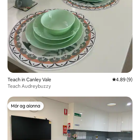
Teach in Canley Vale
Meánrátáil 4.
4.89 (9)
Teach Audreybuzzy
Mór ag aíonna
Mór ag aíonna