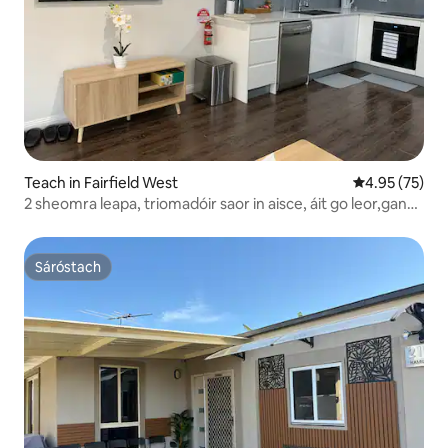
Teach in Fairfield West
Meánrátáil 4.9
4.95 (75)
2 sheomra leapa, triomadóir saor in aisce, áit go leor,gan
cuairteoir breise
Sáróstach
Sáróstach