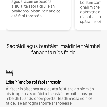
agus árasáin uirbeacha
Lóistíní compo
áisiúla, tá saoráidí uile an
ghairmithe siú
bhaile sna lóistíní seo ar cíos
gairmithe a bh
atá faoi throscán.
cianobair ina b
spásanna oibre
Saoráidí agus buntáistí maidir le tréimhsí
fanachta níos faide
Lóistíní ar cíos atá faoi throscán
Áirítear in áiteanna ar cíos atá feistithe go hiomlán
cistin agus na saoráidí a theastaíonn uait ionas go
mbeidh tú ar do chompord ar feadh míosa nó níos
faide. Is é an rogha fhoirfe ar fholéas é.