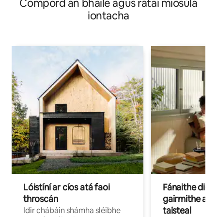
Compord an bhaile agus rátaí míosúla
iontacha
Lóistíní ar cíos atá faoi
Fánaithe digi
throscán
gairmithe a b
taisteal
Idir chábáin shámha sléibhe