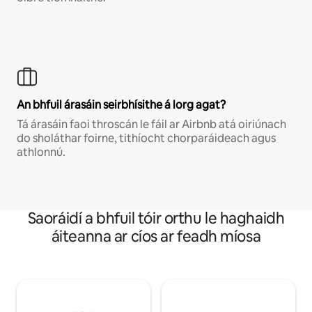
An bhfuil árasáin seirbhísithe á lorg agat?
Tá árasáin faoi throscán le fáil ar Airbnb atá oiriúnach
do sholáthar foirne, tithíocht chorparáideach agus
athlonnú.
Saoráidí a bhfuil tóir orthu le haghaidh
áiteanna ar cíos ar feadh míosa