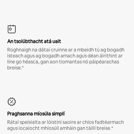
An tsolúbthacht atá uait
Roghnaigh na dátaí cruinne ar a mbeidh tú ag bogadh
isteach agus ag bogadh amach agus déan áirithint ar
líne go héasca, gan aon tiomantas nó páipéarachas
breise.*
Praghsanna míosúla simplí
Rátaí speisialta ar lóistíní saoire ar chíos fadtéarmach
agus íocaíocht mhíosúil amháin gan táillí breise.*