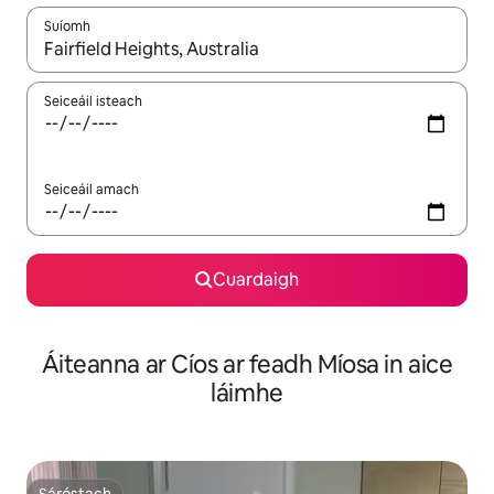
Suíomh
Nuair a bheidh torthaí ar fáil, déan nascleanúint le saigheadeoc
Seiceáil isteach
Seiceáil amach
Cuardaigh
Áiteanna ar Cíos ar feadh Míosa in aice
láimhe