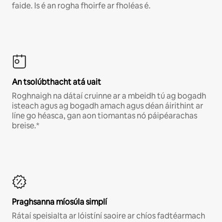
faide. Is é an rogha fhoirfe ar fholéas é.
An tsolúbthacht atá uait
Roghnaigh na dátaí cruinne ar a mbeidh tú ag bogadh
isteach agus ag bogadh amach agus déan áirithint ar
líne go héasca, gan aon tiomantas nó páipéarachas
breise.*
Praghsanna míosúla simplí
Rátaí speisialta ar lóistíní saoire ar chíos fadtéarmach