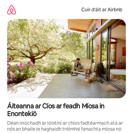
Léim
chuig
Cuir d'áit ar Airbnb
ábhar
Áiteanna ar Cíos ar feadh Míosa in
Enontekiö
Déan iniúchadh ar lóistíní ar chíos fadtéarmach atá ar
nós an bhaile le haghaidh tréimhsí fanachta míosa nó