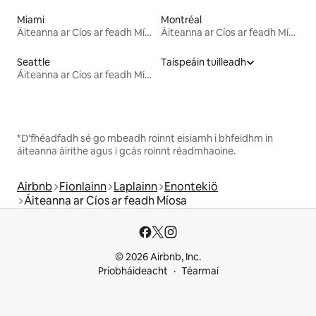
Miami
Montréal
Áiteanna ar Cíos ar feadh Míosa
Áiteanna ar Cíos ar feadh Míosa
Seattle
Taispeáin tuilleadh
Áiteanna ar Cíos ar feadh Míosa
*D’fhéadfadh sé go mbeadh roinnt eisiamh i bhfeidhm in
áiteanna áirithe agus i gcás roinnt réadmhaoine.
Airbnb
Fionlainn
Laplainn
Enontekiö
Áiteanna ar Cíos ar feadh Míosa
© 2026 Airbnb, Inc.
Príobháideacht
Téarmaí