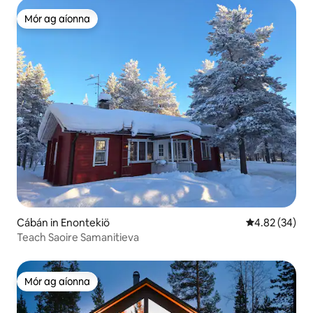
Mór ag aíonna
Mór ag aíonna
Cábán in Enontekiö
Meánrátáil 4.8
4.82 (34)
Teach Saoire Samanitieva
Mór ag aíonna
Mór ag aíonna