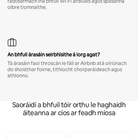
fadtéarmach ina bhfuil Wi-Fi ardluais agus spásanna
oibre tiomnaithe.
An bhfuil árasáin seirbhísithe á lorg agat?
Tá árasáin faoi throscán le fáil ar Airbnb atá oiriúnach
do sholáthar foirne, tithíocht chorparáideach agus
athlonnú.
Saoráidí a bhfuil tóir orthu le haghaidh
áiteanna ar cíos ar feadh míosa