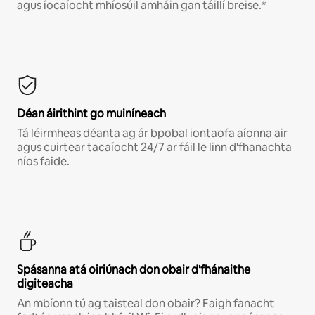
agus íocaíocht mhíosúil amháin gan táillí breise.*
Déan áirithint go muiníneach
Tá léirmheas déanta ag ár bpobal iontaofa aíonna air
agus cuirtear tacaíocht 24/7 ar fáil le linn d'fhanachta
níos faide.
Spásanna atá oiriúnach don obair d'fhánaithe
digiteacha
An mbíonn tú ag taisteal don obair? Faigh fanacht