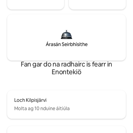
Árasán Seirbhísithe
Fan gar do na radhairc is fearr in
Enontekiö
Loch Kilpisjärvi
Molta ag 10 nduine áitiúla