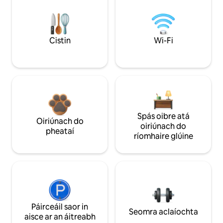
Cistin
Wi-Fi
Spás oibre atá
Oiriúnach do
oiriúnach do
pheataí
ríomhaire glúine
Páirceáil saor in
Seomra aclaíochta
aisce ar an áitreabh