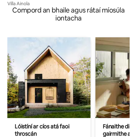
Villa Ainola
Compord an bhaile agus rátaí míosúla
iontacha
Lóistíní ar cíos atá faoi
Fánaithe digi
throscán
gairmithe a b