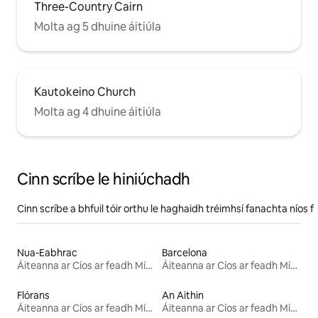
Three-Country Cairn
Molta ag 5 dhuine áitiúla
Kautokeino Church
Molta ag 4 dhuine áitiúla
Cinn scríbe le hiniúchadh
Cinn scríbe a bhfuil tóir orthu le haghaidh tréimhsí fanachta níos f
Nua-Eabhrac
Barcelona
Áiteanna ar Cíos ar feadh Míosa
Áiteanna ar Cíos ar feadh Míosa
Flórans
An Aithin
Áiteanna ar Cíos ar feadh Míosa
Áiteanna ar Cíos ar feadh Míosa