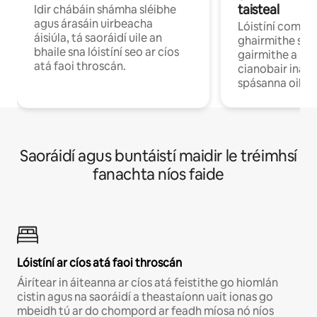
taisteal
Idir chábáin shámha sléibhe
agus árasáin uirbeacha
Lóistíní compo
áisiúla, tá saoráidí uile an
ghairmithe siú
bhaile sna lóistíní seo ar cíos
gairmithe a bh
atá faoi throscán.
cianobair ina b
spásanna oibre
Saoráidí agus buntáistí maidir le tréimhsí
fanachta níos faide
Lóistíní ar cíos atá faoi throscán
Áirítear in áiteanna ar cíos atá feistithe go hiomlán
cistin agus na saoráidí a theastaíonn uait ionas go
mbeidh tú ar do chompord ar feadh míosa nó níos