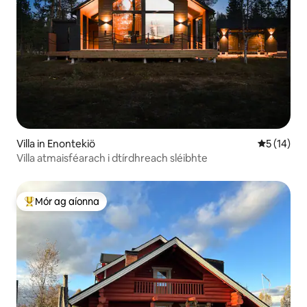
Villa in Enontekiö
Meánrátáil
5 (14)
Villa atmaisféarach i dtírdhreach sléibhte
Mór ag aíonna
An-mhór ag aíonna