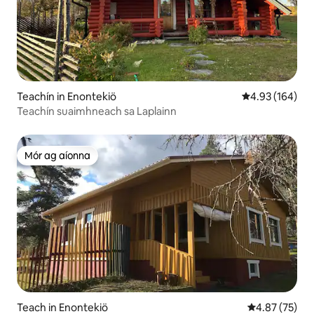
Teachín in Enontekiö
Meánrátáil 4.93
4.93 (164)
Teachín suaimhneach sa Laplainn
Mór ag aíonna
Mór ag aíonna
Teach in Enontekiö
Meánrátáil 4.8
4.87 (75)