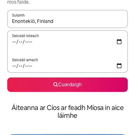
níos faide.
Suíomh
Nuair a bheidh torthaí ar fáil, déan nascleanúint le saigheadeoc
Seiceáil isteach
Seiceáil amach
Cuardaigh
Áiteanna ar Cíos ar feadh Míosa in aice
láimhe