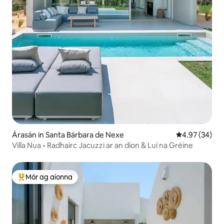
Árasán in Santa Bárbara de Nexe
Meánrátáil 4.9
4.97 (34)
Villa Nua • Radhairc Jacuzzi ar an díon & Luí na Gréine
Mór ag aíonna
An-mhór ag aíonna