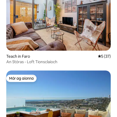
Teach in Faro
Meánrátáil
5 (37)
An Stóras - Loft Tionsclaíoch
Mór ag aíonna
Mór ag aíonna