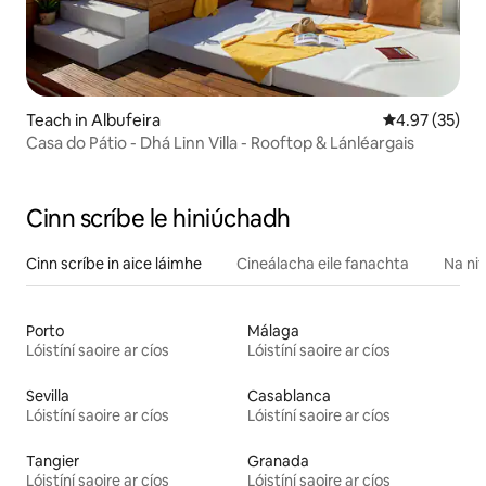
Teach in Albufeira
Meánrátáil 4.9
4.97 (35)
Casa do Pátio - Dhá Linn Villa - Rooftop & Lánléargais
Cinn scríbe le hiniúchadh
Cinn scríbe in aice láimhe
Cineálacha eile fanachta
Na nit
Porto
Málaga
Lóistíní saoire ar cíos
Lóistíní saoire ar cíos
Sevilla
Casablanca
Lóistíní saoire ar cíos
Lóistíní saoire ar cíos
Tangier
Granada
Lóistíní saoire ar cíos
Lóistíní saoire ar cíos