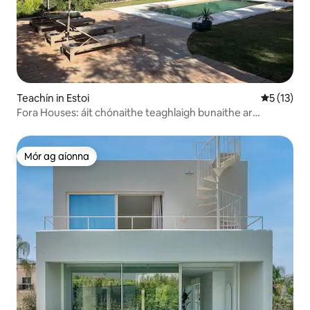
Teachín in Estoi
Meánrátáil
5 (13)
Fora Houses: áit chónaithe teaghlaigh bunaithe ar
dhearadh, linn snámha, gairdín
Mór ag aíonna
Mór ag aíonna