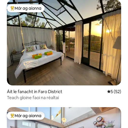
Mór ag aíonna
An-mhór ag aíonna
Áit le fanacht in Faro District
Meánrátáil
5 (52)
Teach gloine faoi na réaltaí
Mór ag aíonna
An-mhór ag aíonna