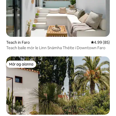
Teach in Faro
Meánrátáil 4.9
4.99 (85)
Teach baile mór le Linn Snámha Théite i Downtown Faro
Mór ag aíonna
Mór ag aíonna