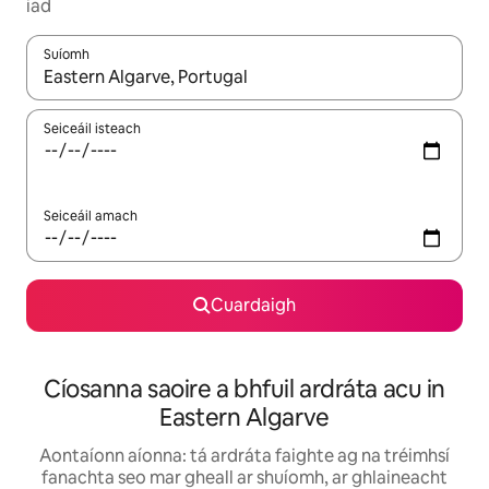
iad
Suíomh
Nuair a bheidh torthaí ar fáil, déan nascleanúint le saigheadeoc
Seiceáil isteach
Seiceáil amach
Cuardaigh
Cíosanna saoire a bhfuil ardráta acu in
Eastern Algarve
Aontaíonn aíonna: tá ardráta faighte ag na tréimhsí
fanachta seo mar gheall ar shuíomh, ar ghlaineacht