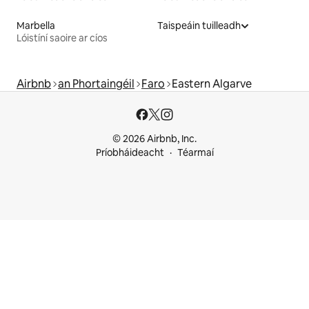
Marbella
Taispeáin tuilleadh
Lóistíní saoire ar cíos
Airbnb
an Phortaingéil
Faro
Eastern Algarve
© 2026 Airbnb, Inc.
Príobháideacht
Téarmaí