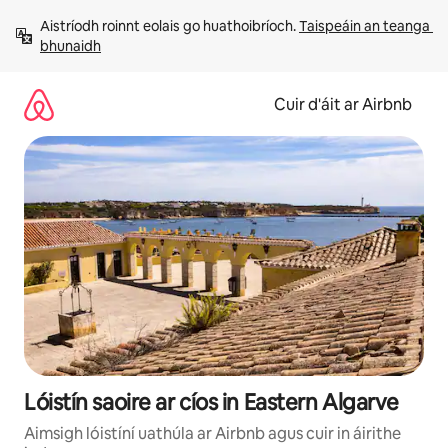
Léim
Aistríodh roinnt eolais go huathoibríoch. 
Taispeáin an teanga 
chuig
bhunaidh
ábhar
Cuir d'áit ar Airbnb
Lóistín saoire ar cíos in Eastern Algarve
Aimsigh lóistíní uathúla ar Airbnb agus cuir in áirithe