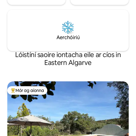
Aerchóiriú
Lóistíní saoire iontacha eile ar cíos in
Eastern Algarve
Mór ag aíonna
An-mhór ag aíonna