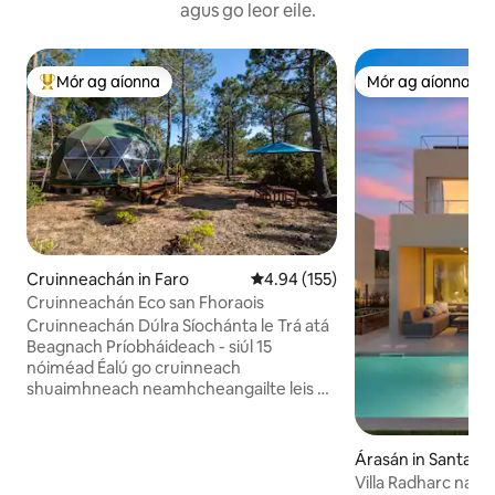
agus go leor eile.
Mór ag aíonna
Mór ag aíonna
An-mhór ag aíonna
Mór ag aíonna
Cruinneachán in Faro
Meánrátáil 4.94 as 5, 155 léirmh
4.94 (155)
Cruinneachán Eco san Fhoraois
Cruinneachán Dúlra Síochánta le Trá atá
Beagnach Príobháideach - siúl 15
nóiméad Éalú go cruinneach
shuaimhneach neamhcheangailte leis an
bpríomhlíonra ar chósta Algarve. Tá sé á
chumhachtú le fuinneamh na gréine
agus tá an dúlra thart timpeall air. Is
Árasán in Santa B
tearmann simplí ach compordach é ina
Nexe
Villa Radharc na 
bhfuil cistin lasmuigh, cithfholcadán te