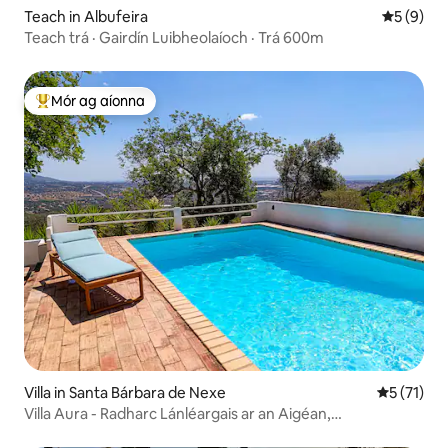
Teach in Albufeira
Meánrátái
5 (9)
Teach trá · Gairdín Luibheolaíoch · Trá 600m
Mór ag aíonna
An-mhór ag aíonna
Villa in Santa Bárbara de Nexe
Meánrátáil
5 (71)
Villa Aura - Radharc Lánléargais ar an Aigéan,
Príobháideacht & Linn Snámha