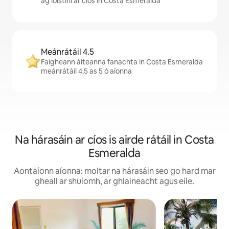
ag lóistíní ar cíos in Costa Esmeralda
Meánrátáil 4.5
Faigheann áiteanna fanachta in Costa Esmeralda
meánrátáil 4.5 as 5 ó aíonna
Na hárasáin ar cíos is airde rátáil in Costa
Esmeralda
Aontaíonn aíonna: moltar na hárasáin seo go hard mar
gheall ar shuíomh, ar ghlaineacht agus eile.