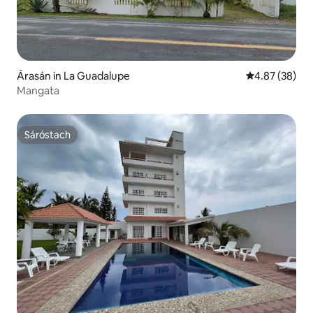
Árasán in La Guadalupe
Meánrátáil 4.8
4.87 (38)
Mangata
Sáróstach
Sáróstach