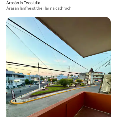
Árasán in Tecolutla
Árasán lánfheistithe i lár na cathrach