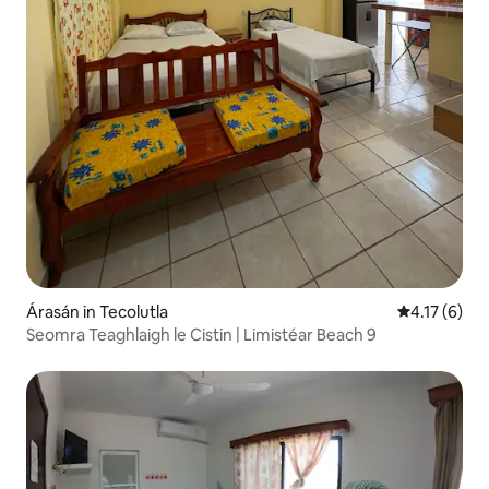
Árasán in Tecolutla
Meánrátáil 4
4.17 (6)
Seomra Teaghlaigh le Cistin | Limistéar Beach 9