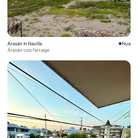
Árasán in Nautla
Áit nua l
Nua
Árasán cois farraige