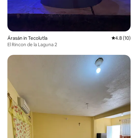
Árasán in Tecolutla
Meánrátáil 4
4.8 (10)
El Rincon de la Laguna 2