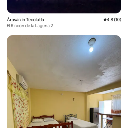
Árasán in Tecolutla
Meánrátáil 4
4.8 (10)
El Rincon de la Laguna 2