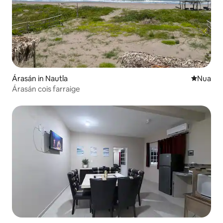
Árasán in Nautla
Áit nua l
Nua
Árasán cois farraige