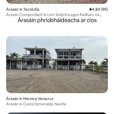
Árasán in Tecolutla
Meánrátáil 4.8
4.84 (99)
Árasán Compordach le Linn Snámha agus Radharc na
Árasáin phríobháideacha ar cíos
Mara
Árasán in Heroica Veracruz
Árasán in Costa Esmeralda, Nautla