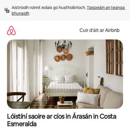
Léim
Aistríodh roinnt eolais go huathoibríoch. 
Taispeáin an teanga 
chuig
bhunaidh
ábhar
Cuir d'áit ar Airbnb
Lóistíní saoire ar cíos in Árasán in Costa
Esmeralda