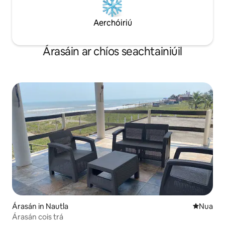
Aerchóiriú
Árasáin ar chíos seachtainiúil
Árasán in Nautla
Áit nua l
Nua
Árasán cois trá