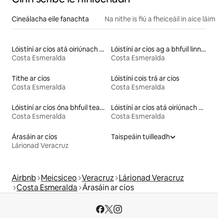
Cineálacha eile fanachta
Na nithe is fiú a fheiceáil in aice láim
Lóistíní ar cíos atá oiriúnach do pheataí
Lóistíní ar cíos ag a bhfuil linn snámha
Costa Esmeralda
Costa Esmeralda
Tithe ar cíos
Lóistíní cois trá ar cíos
Costa Esmeralda
Costa Esmeralda
Lóistíní ar cíos óna bhfuil teacht ar an trá
Lóistíní ar cíos atá oiriúnach do theaghlaigh
Costa Esmeralda
Costa Esmeralda
Árasáin ar cíos
Taispeáin tuilleadh
Lárionad Veracruz
Airbnb
Meicsiceo
Veracruz
Lárionad Veracruz
Costa Esmeralda
Árasáin ar cíos