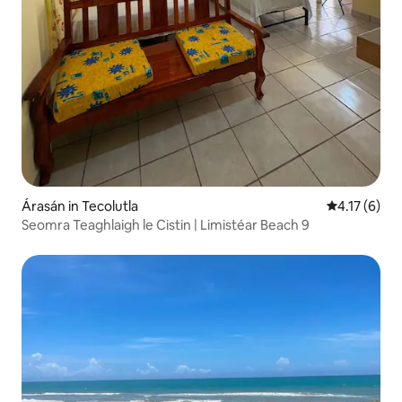
Árasán in Tecolutla
Meánrátáil 4
4.17 (6)
Seomra Teaghlaigh le Cistin | Limistéar Beach 9