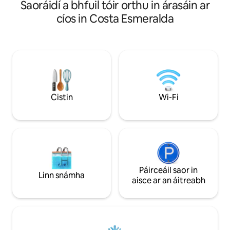
beagán Béarla agam.
Saoráidí a bhfuil tóir orthu in árasáin ar
ghearr do lánúineacha 💕 
cíos in Costa Esmeralda
Teaghlaigh 
Cistin
Wi-Fi
Páirceáil saor in
Linn snámha
aisce ar an áitreabh