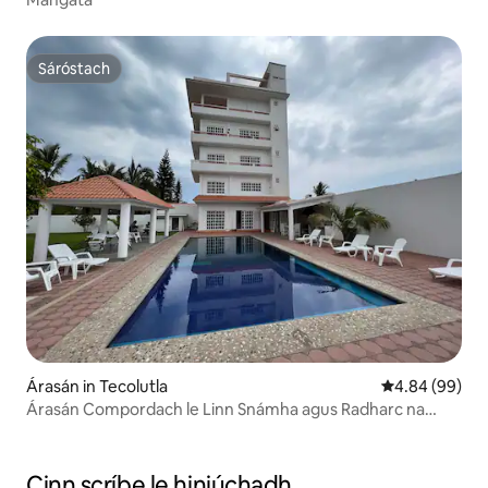
Sáróstach
Sáróstach
Árasán in Tecolutla
Meánrátáil 4.8
4.84 (99)
Árasán Compordach le Linn Snámha agus Radharc na
Mara
Cinn scríbe le hiniúchadh