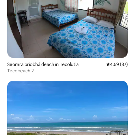
Seomra príobháideach in Tecolutla
Meánrátáil 4.5
4.59 (37)
Tecobeach 2