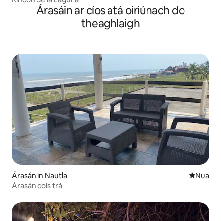
Árasáin ar cíos atá oiriúnach do
theaghlaigh
Árasán in Nautla
Áit nua l
Nua
Árasán cois trá