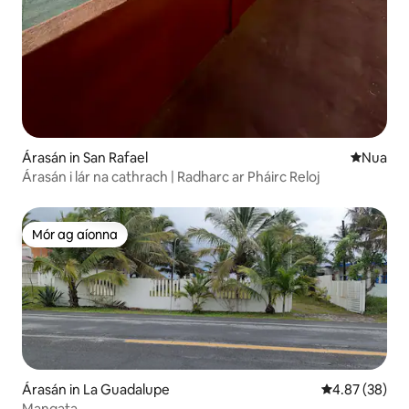
Árasán in San Rafael
Áit nua l
Nua
Árasán i lár na cathrach | Radharc ar Pháirc Reloj
Mór ag aíonna
Mór ag aíonna
Árasán in La Guadalupe
Meánrátáil 4.8
4.87 (38)
Mangata