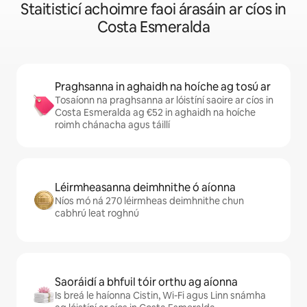
Staitisticí achoimre faoi árasáin ar cíos in
Costa Esmeralda
Praghsanna in aghaidh na hoíche ag tosú ar
Tosaíonn na praghsanna ar lóistíní saoire ar cíos in
Costa Esmeralda ag €52 in aghaidh na hoíche
roimh chánacha agus táillí
Léirmheasanna deimhnithe ó aíonna
Níos mó ná 270 léirmheas deimhnithe chun
cabhrú leat roghnú
Saoráidí a bhfuil tóir orthu ag aíonna
Is breá le haíonna Cistin, Wi-Fi agus Linn snámha