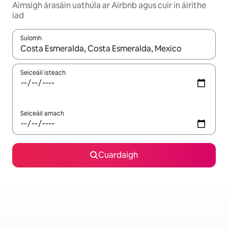
Aimsigh árasáin uathúla ar Airbnb agus cuir in áirithe
iad
Suíomh
Nuair a bheidh torthaí ar fáil, déan nascleanúint le saigheadeoc
Seiceáil isteach
Seiceáil amach
Cuardaigh