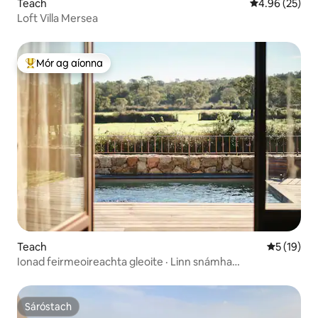
Teach
Meánrátáil 4.9
4.96 (25)
Loft Villa Mersea
Mór ag aíonna
An-mhór ag aíonna
Teach
Meánrátáil
5 (19)
Ionad feirmeoireachta gleoite · Linn snámha
phríobháideach théite
Sáróstach
Sáróstach