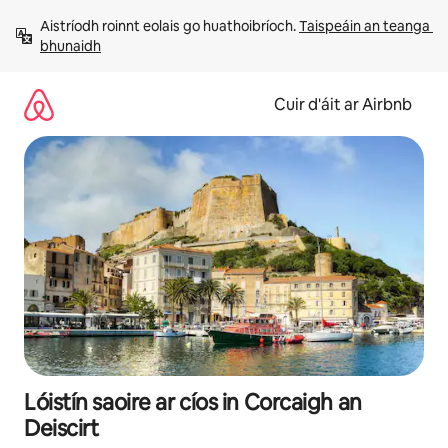
Léim
Aistríodh roinnt eolais go huathoibríoch. 
Taispeáin an teanga 
chuig
bhunaidh
ábhar
Cuir d'áit ar Airbnb
Lóistín saoire ar cíos in Corcaigh an
Deiscirt