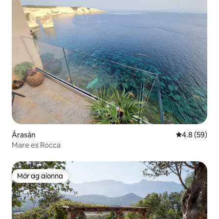
Árasán
Meánrátáil 4.
4.8 (59)
Mare es Rocca
Mór ag aíonna
Mór ag aíonna