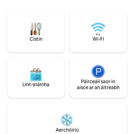
sciúrtha, tá linn snámha phríobháideach
nádúrtha ar leibhé
le binse balneo romhat — téite i mí
(Ciardinu) seo faoi
Aibreáin/Bealtaine agus i mí Mheán
ar an bhfarraige. 
Fómhair/Deireadh Fómhair chun an
comharsana, idir a 
compord is fearr a fháil. Taobh istigh,
snámha phríobháid
cuireann an spás, teolaí agus feistithe go
(10 m²), bainfidh 
foirfe, an caighdeán go léir a theastaíonn
gríoscadh agus tú 
Cistin
Wi-Fi
le haghaidh saoire rathúil ar fáil.
sliabh agus as apéi
farraige.
Páirceáil saor in
Linn snámha
aisce ar an áitreabh
Aerchóiriú