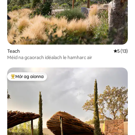
Teach
Meánrátáil
5 (13)
Méid na gcaorach idéalach le hamharc air
Mór ag aíonna
An-mhór ag aíonna