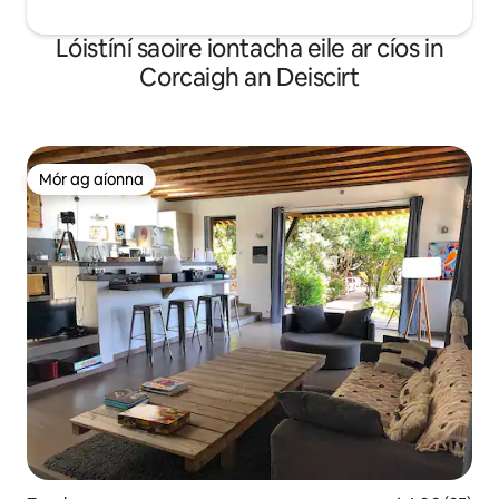
Lóistíní saoire iontacha eile ar cíos in
Corcaigh an Deiscirt
Mór ag aíonna
Mór ag aíonna