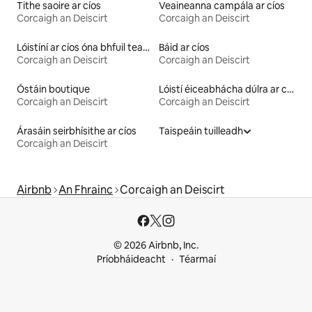
Tithe saoire ar cíos
Veaineanna campála ar cíos
Corcaigh an Deiscirt
Corcaigh an Deiscirt
Lóistíní ar cíos óna bhfuil teacht ar loch
Báid ar cíos
Corcaigh an Deiscirt
Corcaigh an Deiscirt
Óstáin boutique
Lóistí éiceabhácha dúlra ar cíos
Corcaigh an Deiscirt
Corcaigh an Deiscirt
Árasáin seirbhísithe ar cíos
Taispeáin tuilleadh
Corcaigh an Deiscirt
Airbnb
An Fhrainc
Corcaigh an Deiscirt
© 2026 Airbnb, Inc.
Príobháideacht
Téarmaí