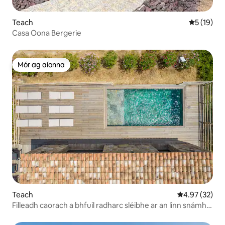
Teach
Meánrátáil
5 (19)
Casa Oona Bergerie
Mór ag aíonna
Mór ag aíonna
Teach
Meánrátáil 4.9
4.97 (32)
Filleadh caorach a bhfuil radharc sléibhe ar an linn snámha
théite