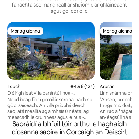
fanachta seo mar gheall ar shuíomh, ar ghlaineacht
agus go leor eile.
Mór ag aíonna
Mór ag aíonna
Mór ag aíonna
Mór ag aíonna
Teach
Meánrátáil 4.96 as 5, 124 léirmh
4.96 (124)
Árasán
D'éirigh leat villa barántúil nua -
Linn snámha phrío
aimseartha a fháil
iontacha ar an bhf
Nead beag fíor i gcroílár scrobarnach na
“Anseo, ní eochra
gCorsaiceach. An villa príobháideach
thugaimid duit, cr
seo, atá meallta ag a mhaisiú néata, ag
An rud a fhágann g
meascadh le cruinneas agus le nua -
an-éagsúil ná an ai
Saoráidí a bhfuil tóir orthu le haghaidh
aoiseacht. Mothaímid go maith ansin
chompord mar aon 
láithreach. Neadaithe idir na
phearsantaithe ag
cíosanna saoire in Corcaigh an Deiscirt
carraigeacha eibhir agus úscraí uaisle an
Laistigh de Villa Ka