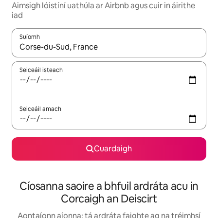
Aimsigh lóistíní uathúla ar Airbnb agus cuir in áirithe
iad
Suíomh
Nuair a bheidh torthaí ar fáil, déan nascleanúint le saigheadeoc
Seiceáil isteach
Seiceáil amach
Cuardaigh
Cíosanna saoire a bhfuil ardráta acu in
Corcaigh an Deiscirt
Aontaíonn aíonna: tá ardráta faighte ag na tréimhsí