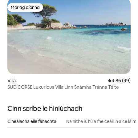
Mór ag aíonna
Mór ag aíonna
Villa
Meánrátáil 4.8
4.86 (99)
SUD CORSE Luxurious Villa Linn Snámha Tránna Téite
Cinn scríbe le hiniúchadh
Cineálacha eile fanachta
Na nithe is fiú a fheiceáil in aice láim