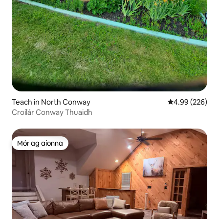
Teach in North Conway
Meánrátáil 4.99
4.99 (226)
Croílár Conway Thuaidh
Mór ag aíonna
Mór ag aíonna