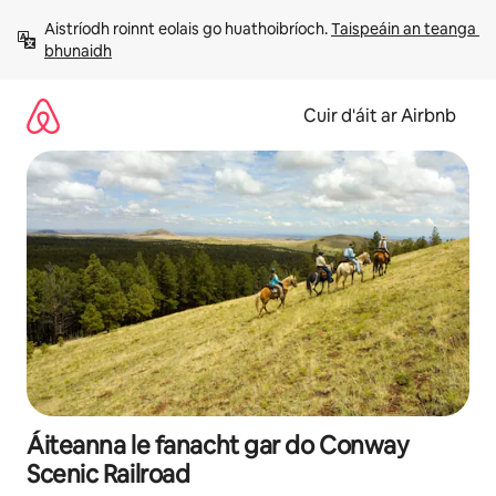
Léim
Aistríodh roinnt eolais go huathoibríoch. 
Taispeáin an teanga 
chuig
bhunaidh
ábhar
Cuir d'áit ar Airbnb
Áiteanna le fanacht gar do Conway
Scenic Railroad