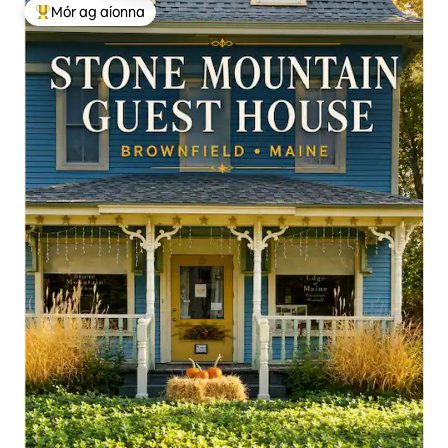
Mór ag aíonna
An-mhór ag aíonna