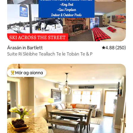
Árasán in Bartlett
Meánrátáil 4.88
4.88 (250)
Suite Rí Sléibhe Teallach Te le Tobán Te & P
Mór ag aíonna
An-mhór ag aíonna