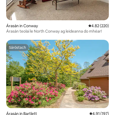
Árasán in Conway
Meánrátáil 4.82
4.82 (220)
Árasán teolaí le North Conway ag leideanna do mhéar!
Sáróstach
Sáróstach
Árasán in Bartlett
Meánrátáil 4.9
4.91 (197)