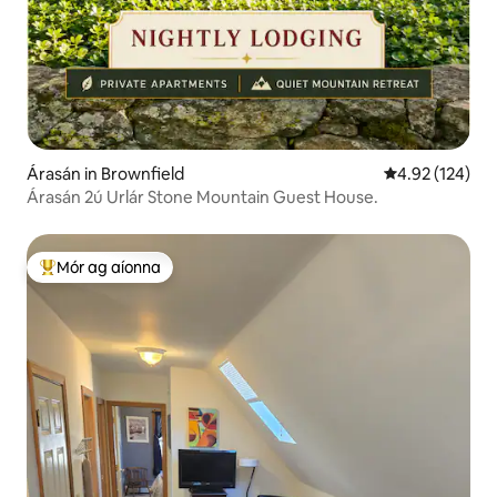
Árasán in Brownfield
Meánrátáil 4.92
4.92 (124)
Árasán 2ú Urlár Stone Mountain Guest House.
Mór ag aíonna
An-mhór ag aíonna