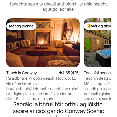
fanachta seo mar gheall ar shuíomh, ar ghlaineacht
agus go leor eile.
Mór ag aíonna
Mór ag aíonna
Mór ag aíonna
An-mhór ag aíon
Teach in Conway
Meánrátáil 4.85 as 5, 425 léirmh
4.85 (425)
Teachíní beaga in
I Sráidbhaile Príobháideach, HotTub, 1
Teachín Beag Cois U
seomra leapa, Áit Dóiteáin
Tobán Te agus Tea
Ná déan iarratas ar
Múscail agus éiste
bhuaicshaoirí/deireadh seachtaine roimh
sileadh go tapa d
ré—ligimid an teach iomlán ar cíos ar
do bhalla gloine s
dtús. Bain sult as tearmann
seo cois uisce in 
Saoráidí a bhfuil tóir orthu ag lóistíní
príobháideach 1 sheomra leapa atá
te príobháideach ó
díreach in aice leis an sráidbhaile le clós
an abhainn, tealla
saoire ar cíos gar do Conway Scenic
príobháideach, tobán te, teallach, poll
leaba ardaithe mhó