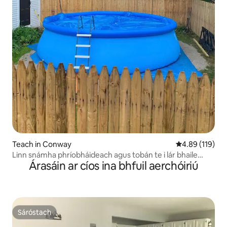
Teach in Conway
Meánrátáil 4.89
4.89 (119)
Linn snámha phríobháideach agus tobán te i lár bhaile
Árasáin ar cíos ina bhfuil aerchóiriú
North Conway
Sáróstach
Sáróstach