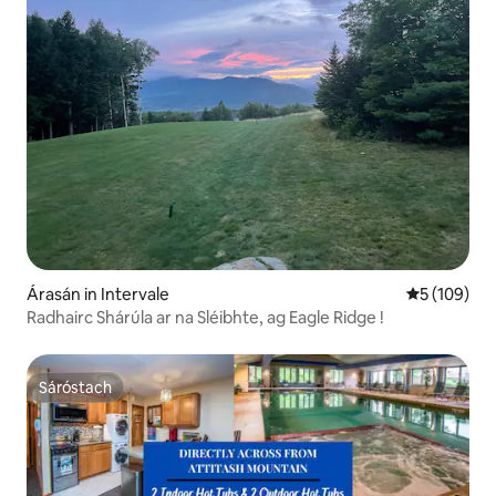
Árasán in Intervale
Meánrátáil 5
5 (109)
Radhairc Shárúla ar na Sléibhte, ag Eagle Ridge !
Sáróstach
Sáróstach