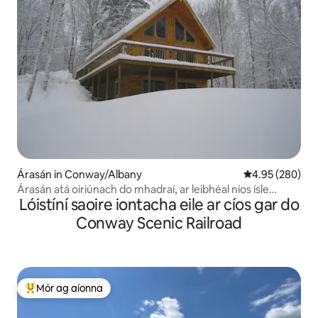
Árasán in Conway/Albany
Meánrátáil 4.95
4.95 (280)
Árasán atá oiriúnach do mhadraí, ar leibhéal níos ísle
Lóistíní saoire iontacha eile ar cíos gar do
amach ón "Kanc"
Conway Scenic Railroad
Mór ag aíonna
An-mhór ag aíonna