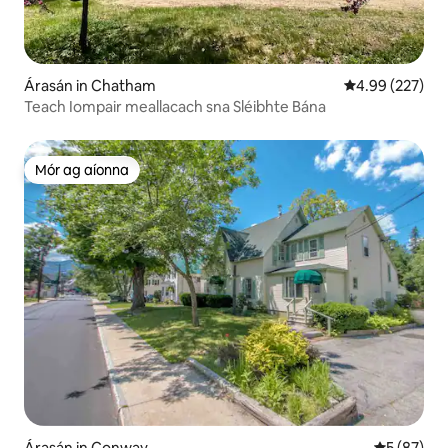
Árasán in Chatham
Meánrátáil 4.99
4.99 (227)
Teach Iompair meallacach sna Sléibhte Bána
Mór ag aíonna
Mór ag aíonna
Árasán in Conway
Meánrátáil 
5 (87)