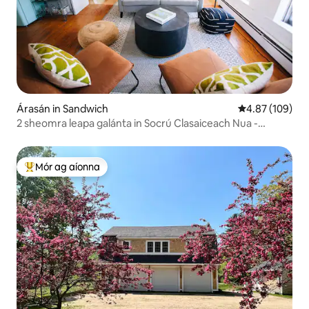
Árasán in Sandwich
Meánrátáil 4.87
4.87 (109)
2 sheomra leapa galánta in Socrú Clasaiceach Nua -
Shasana
Mór ag aíonna
An-mhór ag aíonna