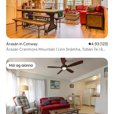
Árasán in Conway
Meánrátáil 4.93
4.93 (123)
Árasán Cranmore Mountain | Linn Snámha, Tobán Te | 6
dhuine
Mór ag aíonna
Mór ag aíonna