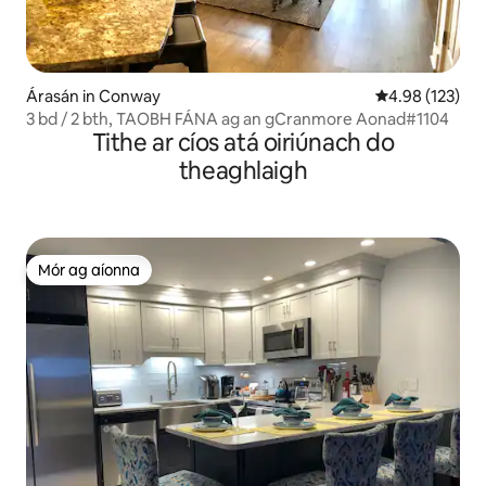
Árasán in Conway
Meánrátáil 4.98
4.98 (123)
3 bd / 2 bth, TAOBH FÁNA ag an gCranmore Aonad#1104
Tithe ar cíos atá oiriúnach do
theaghlaigh
Mór ag aíonna
Mór ag aíonna