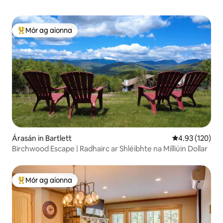
Mór ag aíonna
An-mhór ag aíonna
Árasán in Bartlett
Meánrátáil 4.93
4.93 (120)
Birchwood Escape | Radhairc ar Shléibhte na Milliúin Dollar
Mór ag aíonna
An-mhór ag aíonna