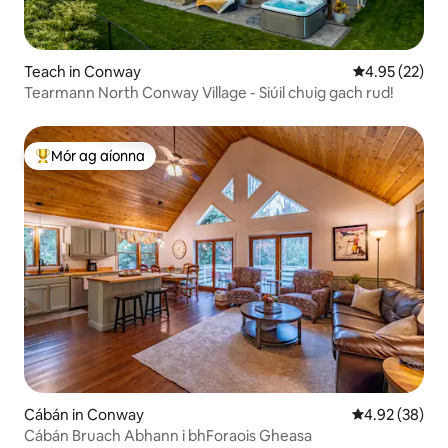
Teach in Conway
Meánrátáil 4.9
4.95 (22)
Tearmann North Conway Village - Siúil chuig gach rud!
Mór ag aíonna
An-mhór ag aíonna
Cábán in Conway
Meánrátáil 4.9
4.92 (38)
Cábán Bruach Abhann i bhForaois Gheasa