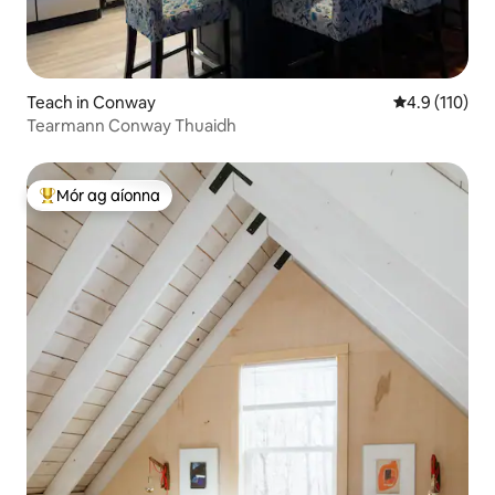
Teach in Conway
Meánrátáil 4.
4.9 (110)
Tearmann Conway Thuaidh
Mór ag aíonna
An-mhór ag aíonna