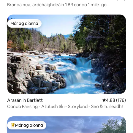
Branda nua, ardchaighdeáin 1 BR condo 1 míle. go
Storyland
Mór ag aíonna
Mór ag aíonna
Árasán in Bartlett
Meánrátáil 4.88
4.88 (176)
Condo Fairsing - Attitash Ski - Storyland - Seo & Tuilleadh!
Mór ag aíonna
An-mhór ag aíonna