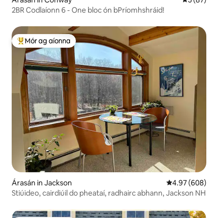
2BR Codlaíonn 6 - One bloc ón bPríomhshráid!
Mór ag aíonna
An-mhór ag aíonna
Árasán in Jackson
Meánrátáil 4.97
4.97 (608)
Stiúideo, cairdiúil do pheataí, radhairc abhann, Jackson NH