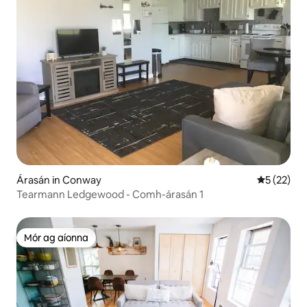
Árasán in Conway
Meánrátáil
5 (22)
Tearmann Ledgewood - Comh-árasán 1
Mór ag aíonna
Mór ag aíonna