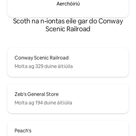
Aerchóiriú
Scoth na n-iontas eile gar do Conway
Scenic Railroad
Conway Scenic Railroad
Molta ag 329 duine áitiúila
Zeb's General Store
Molta ag 194 duine áitiúila
Peach's