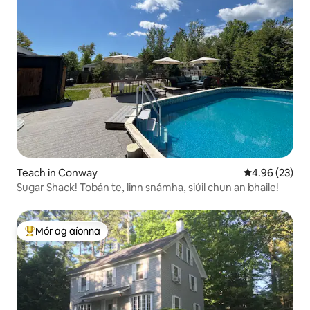
Teach in Conway
Meánrátáil 4.9
4.96 (23)
Sugar Shack! Tobán te, linn snámha, siúil chun an bhaile!
Mór ag aíonna
An-mhór ag aíonna