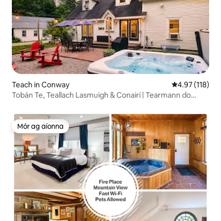
Teach in Conway
Meánrátáil 4.9
4.97 (118)
Tobán Te, Teallach Lasmuigh & Conairí | Tearmann do
Theaghlach Mór
Mór ag aíonna
Mór ag aíonna