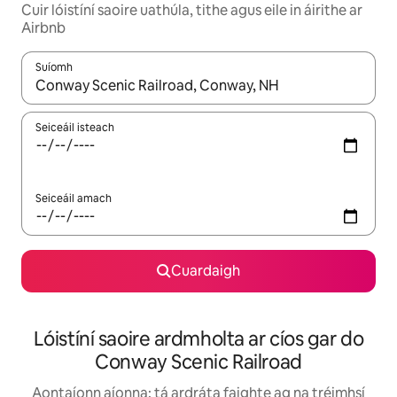
Cuir lóistíní saoire uathúla, tithe agus eile in áirithe ar
Airbnb
Suíomh
Nuair a bheidh torthaí ar fáil, déan nascleanúint le saigheadeoc
Seiceáil isteach
Seiceáil amach
Cuardaigh
Lóistíní saoire ardmholta ar cíos gar do
Conway Scenic Railroad
Aontaíonn aíonna: tá ardráta faighte ag na tréimhsí