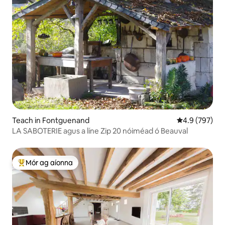
Teach in Fontguenand
Meánrátáil 4.9
4.9 (797)
LA SABOTERIE agus a líne Zip 20 nóiméad ó Beauval
Mór ag aíonna
An-mhór ag aíonna