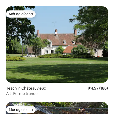
Mór ag aíonna
Mór ag aíonna
Teach in Châteauvieux
Meánrátáil 4.97
4.97 (180)
A la Ferme tranquil
Mór ag aíonna
Mór ag aíonna