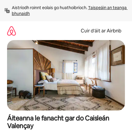
Léim
Aistríodh roinnt eolais go huathoibríoch. 
Taispeáin an teanga 
chuig
bhunaidh
ábhar
Cuir d'áit ar Airbnb
Áiteanna le fanacht gar do Caisleán
Valençay