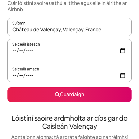
Cuir lóistíní saoire uathúla, tithe agus eile in áirithe ar
Airbnb
Suíomh
Nuair a bheidh torthaí ar fáil, déan nascleanúint le saigheadeoc
Seiceáil isteach
Seiceáil amach
Cuardaigh
Lóistíní saoire ardmholta ar cíos gar do
Caisleán Valençay
Aontaíonn aíonna: tá ardráta faighte ag na tréimhsí