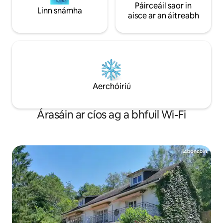
Páirceáil saor in
Linn snámha
aisce ar an áitreabh
Aerchóiriú
Árasáin ar cíos ag a bhfuil Wi-Fi