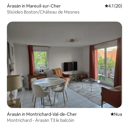
Árasán in Mareuil-sur-Cher
Meánrátáil 4
4.1 (20)
Stiúideo Boston/Château de Mesnes
Árasán in Montrichard-Val-de-Cher
Áit nua l
Nua
Montrichard - Árasán T3 le balcóin