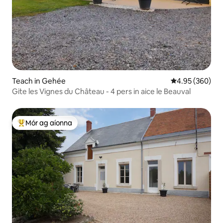
Teach in Gehée
Meánrátáil 4.95
4.95 (360)
Gite les Vignes du Château - 4 pers in aice le Beauval
Mór ag aíonna
An-mhór ag aíonna