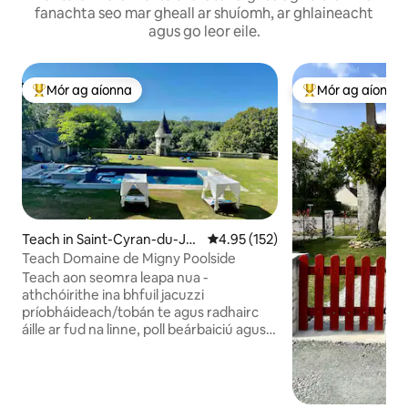
fanachta seo mar gheall ar shuíomh, ar ghlaineacht
agus go leor eile.
Mór ag aíonna
Mór ag aíonna
An-mhór ag aíonna
An-mhór ag aíon
Teach in Saint-Cyran-du-Ja
Meánrátáil 4.95 as 5, 152 léirmh
4.95 (152)
mbot
Teach Domaine de Migny Poolside
Teach aon seomra leapa nua -
athchóirithe ina bhfuil jacuzzi
príobháideach/tobán te agus radhairc
áille ar fud na linne, poll beárbaiciú agus
jacuzzi thar maoil. Roinntear an linn
snámha le 1 áit bheag eile ar cíos. Suite ar
shuíomh chaisleáin agus gharbhfeirme
ón 15ú haois i 40 acra de thuath álainn