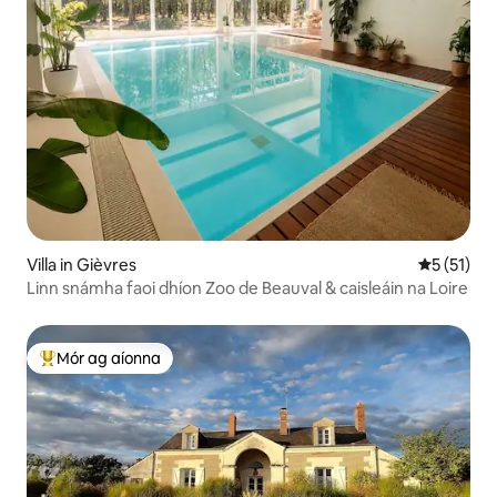
Villa in Gièvres
Meánrátáil
5 (51)
Linn snámha faoi dhíon Zoo de Beauval & caisleáin na Loire
Mór ag aíonna
An-mhór ag aíonna