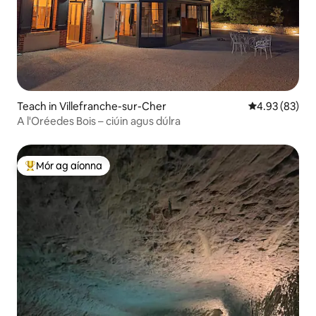
Teach in Villefranche-sur-Cher
Meánrátáil 4.9
4.93 (83)
A l'Oréedes Bois – ciúin agus dúlra
Mór ag aíonna
An-mhór ag aíonna