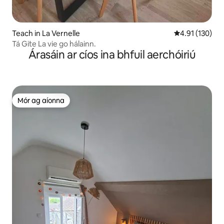
Teach in La Vernelle
Meánrátáil 4.9
4.91 (130)
Tá Gite La vie go hálainn.
Árasáin ar cíos ina bhfuil aerchóiriú
Mór ag aíonna
Mór ag aíonna