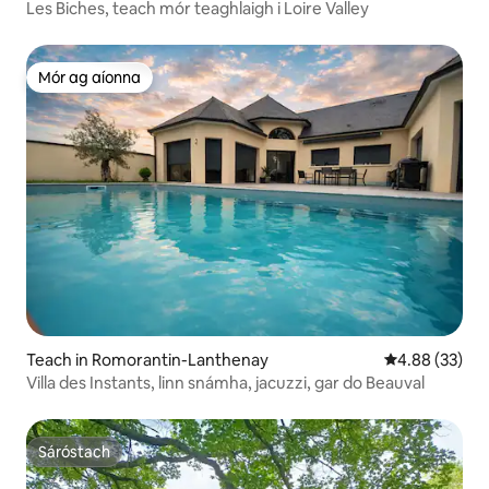
Les Biches, teach mór teaghlaigh i Loire Valley
Mór ag aíonna
Mór ag aíonna
Teach in Romorantin-Lanthenay
Meánrátáil 4.8
4.88 (33)
Villa des Instants, linn snámha, jacuzzi, gar do Beauval
Sáróstach
Sáróstach