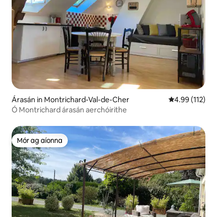
Árasán in Montrichard-Val-de-Cher
Meánrátáil 4.9
4.99 (112)
Ó Montrichard árasán aerchóirithe
Mór ag aíonna
Mór ag aíonna