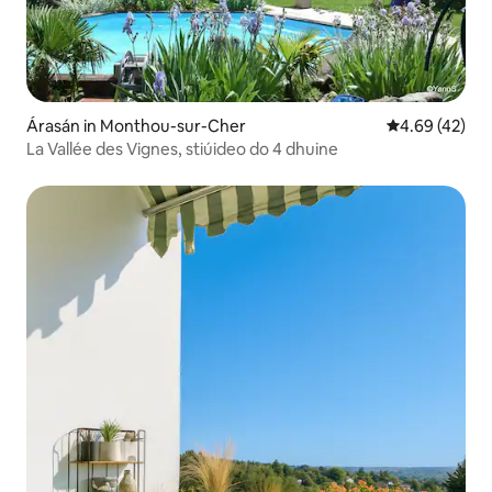
Árasán in Monthou-sur-Cher
Meánrátáil 4.6
4.69 (42)
La Vallée des Vignes, stiúideo do 4 dhuine