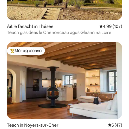
Áit le fanacht in Thésée
Meánrátáil 4.99
4.99 (107)
Teach glas deas le Chenonceau agus Gleann na Loire
Mór ag aíonna
An-mhór ag aíonna
Teach in Noyers-sur-Cher
Meánrátáil
5 (47)