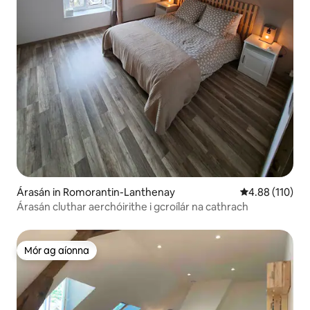
Árasán in Romorantin-Lanthenay
Meánrátáil 4.88
4.88 (110)
Árasán cluthar aerchóirithe i gcroílár na cathrach
Mór ag aíonna
Mór ag aíonna