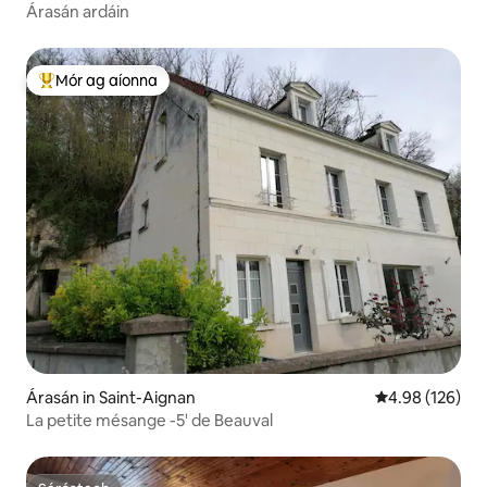
Árasán ardáin
Mór ag aíonna
An-mhór ag aíonna
Árasán in Saint-Aignan
Meánrátáil 4.98
4.98 (126)
La petite mésange -5' de Beauval