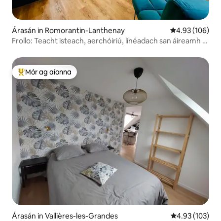
Árasán in Romorantin-Lanthenay
Meánrátáil 4.93
4.93 (106)
Frollo: Teacht isteach, aerchóiriú, línéadach san áireamh -
Suaimhneach
Mór ag aíonna
An-mhór ag aíonna
Árasán in Vallières-les-Grandes
Meánrátáil 4.93
4.93 (103)