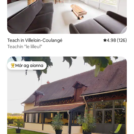
Teach in Villeloin-Coulangé
Meánrátáil 4.98
4.98 (126)
Teachín "le lilleul"
Mór ag aíonna
An-mhór ag aíonna