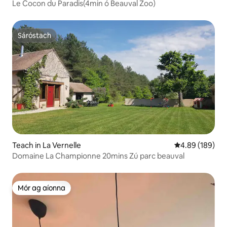
Le Cocon du Paradis(4min ó Beauval Zoo)
Sáróstach
Sáróstach
Teach in La Vernelle
Meánrátáil 4.89
4.89 (189)
Domaine La Championne 20mins Zú parc beauval
Mór ag aíonna
Mór ag aíonna