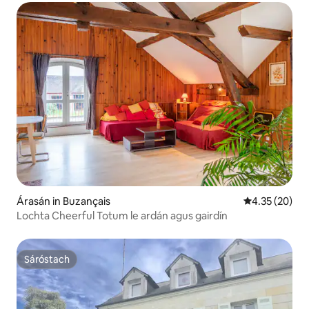
Árasán in Buzançais
Meánrátáil 4.3
4.35 (20)
Lochta Cheerful Totum le ardán agus gairdín
Sáróstach
Sáróstach