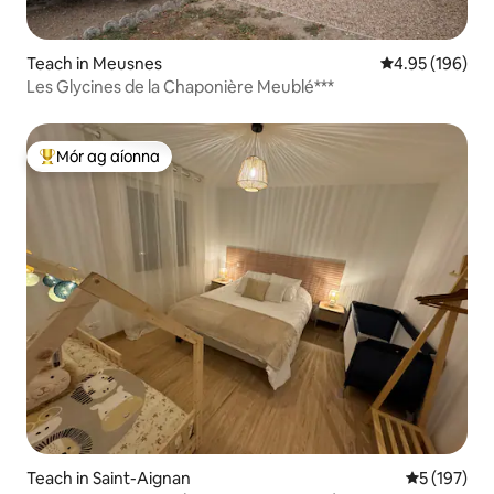
Teach in Meusnes
Meánrátáil 4.95
4.95 (196)
Les Glycines de la Chaponière Meublé***
Mór ag aíonna
An-mhór ag aíonna
Teach in Saint-Aignan
Meánrátáil 
5 (197)