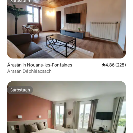
Sáróstach
Sáróstach
Árasán in Nouans-les-Fontaines
Meánrátáil 4.86
4.86 (228)
Árasán Déphléacsach
Sáróstach
Sáróstach