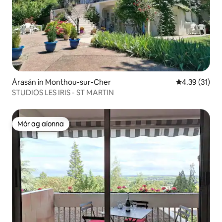
Árasán in Monthou-sur-Cher
Meánrátáil 4.
4.39 (31)
STUDIOS LES IRIS - ST MARTIN
Mór ag aíonna
Mór ag aíonna