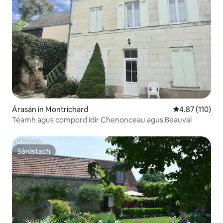
Árasán in Montrichard
Meánrátáil 4.8
4.87 (110)
Téamh agus compord idir Chenonceau agus Beauval
Sáróstach
Sáróstach