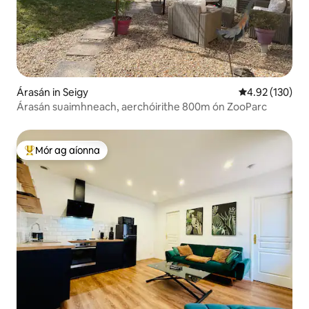
Árasán in Seigy
Meánrátáil 4.92
4.92 (130)
Árasán suaimhneach, aerchóirithe 800m ón ZooParc
Mór ag aíonna
An-mhór ag aíonna