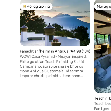
Mór ag aíonna
Mór ag 
An-mhór ag aíonna
Mór ag 
Fanacht ar fheirm in Antigua
Meánrátáil 4.98 as 5, 18
4.98 (184)
WOW! Casa Pyramid - Meayan inspired
Retreat/Avo Farm
Fáilte go dtí an Teach Pirimid ag Eastát
Campanario, atá suite sna sléibhte os
cionn Antigua Guatemala. Tá seomra
leapa ar chruth pirimid sa tearmann
suaimhneach seo ina bhfuil leaba
bhanríona agus seomra folctha ensuite,
cistin nua - aimseartha, agus áit
chónaithe theolaí ina bhfuil radhairc
Teachíní 
iontacha sléibhe. Bain sult as 7 km de
atemala
Teach bea
chosáin fánaíochta agus gairdíní áille
Fan i gcro
tírdhreachaithe. Déan iniúchadh ar