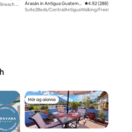
Árasán in Antigua Guatemal
Meánrátáil 4.92 as 5, 2
4.92 (288)
líneach +
a
Suite2Beds/CentralAntiguaWalking/FreeParking
gh
Mór ag aíonna
Mór ag aíonna