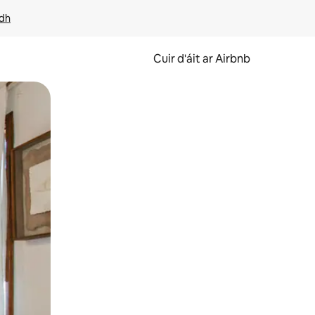
idh
Cuir d'áit ar Airbnb
svaidhpeáil.