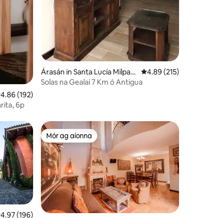
Árasán in Santa Lucía Milpas
Meánrátáil 4.89 as 5, 2
4.89 (215)
Altas
Solas na Gealaí 7 Km ó Antigua
eánrátáil 4.86 as 5, 192 léirmheas
4.86 (192)
ita, 6p
Mór ag aíonna
Mór ag aíonna
eánrátáil 4.97 as 5, 196 léirmheas
4.97 (196)