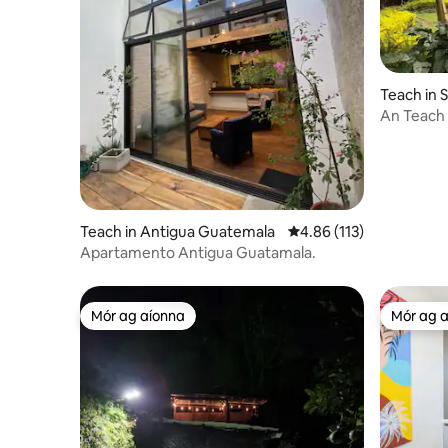
Teach in 
hona
An Teach
Teach in Antigua Guatemala
Meánrátáil 4.86 as 5, 1
4.86 (113)
Apartamento Antigua Guatamala.
Mór ag aíonna
Mór ag 
Mór ag aíonna
Mór ag 