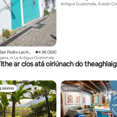
5 léirmheas
a
Antigua Guatemala, Árasán Coi
Linn Snámha.
 San Pedro Las Hue
Meánrátáil 4.96 as 5, 324 léirmheas
4.96 (324)
Casa Morgana, in La Antigua Guatemala.
ithe ar cíos atá oiriúnach do theaghlai
g aíonna
Sáróstach
 ag aíonna
Sáróstach