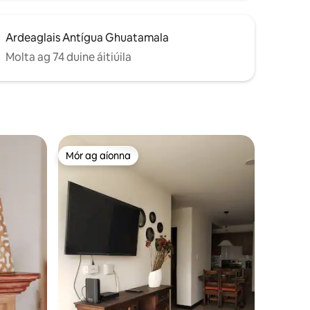
Ardeaglais Antígua Ghuatamala
Molta ag 74 duine áitiúila
Mór ag aíonna
Mór ag aíonna