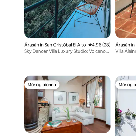
Árasán in San Cristóbal El Alto
Meánrátáil 4.96 as 5, 2
4.96 (28)
Árasán in
a
Sky Dancer Villa Luxury Studio: Volcano
Villa Álai
View
Mór ag aíonna
Mór ag 
Mór ag aíonna
Mór ag 