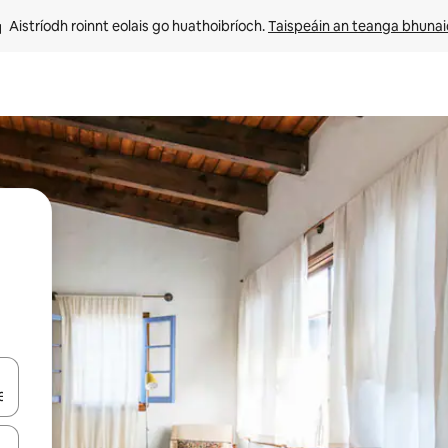
Aistríodh roinnt eolais go huathoibríoch. 
Taispeáin an teanga bhuna
le saigheadeochracha suas agus síos nó déan iniúchadh trí thadhall nó 