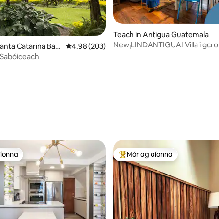
Teach in Antigua Guatemala
New¡LINDANTIGUA! Villa i gcroí
Santa Catarina Bara
Meánrátáil 4.98 as 5, 203 léirmheas
4.98 (203)
Antigua - Hot Tub
 Sabóideach
13 léirmheas
aíonna
Mór ag aíonna
aíonna
An-mhór ag aíonna