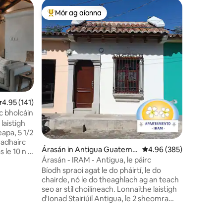
Cábán in 
Mór ag aíonna
Mór ag 
An-mhór ag aíonna
Mór ag 
tas
Cábán Has
Antigua 
Is saoire
timpealla
nóiméad 
pearsant
scíth a l
cuimhneacháin
thaitneoidh 
phríobháideach, t
eánrátáil 4.95 as 5, 141 léirmheas
4.95 (141)
teo • 2 sheomra chompordacha • Cistin
rc bholcáin
fheistithe • Radhairc iontacha 💛 Fo
laistigh
do Lánúineacha, teaghlaigh bheaga,
apa, 5 1/2
comóradh
radhairc
daoine at
Árasán in Antigua Guatemal
Meánrátáil 4.96 as 5, 3
4.96 (385)
 le 10 n -
bhfuil rud
a
Árasán - IRAM - Antigua, le páirc
Bíodh spraoi agat le do pháirtí, le do
gus
chairde, nó le do theaghlach ag an teach
 feiceáil
seo ar stíl choilíneach. Lonnaithe laistigh
s seo.
d'Ionad Stairiúil Antigua, le 2 sheomra
lt as an
leapa, 1 leaba rí agus 2 leaba impiriúla, le
bhloc ar
seomra suí agus bia, cistin fheistithe,
oc amháin