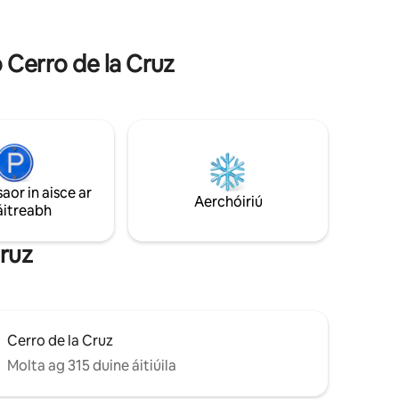
seomra folctha amháin. Tá an carrchlós
o shaoire
seachtrach agus gar. Tá Wi - Fi, Netflix
ht leat -
agus Disney ann. Níl Minimarket, taosrán,
do Cerro de la Cruz
bácús, bácús ach cúpla céim ar shiúl.
Táimid gar d'fhothracha Cerro de la Cruz
agus Candelaria, 2.5 bloc Capuchinas, 5
Iglesia la Merced agus Arco de Santa
Catalina
saor in aisce ar
Aerchóiriú
áitreabh
Cruz
Cerro de la Cruz
Molta ag 315 duine áitiúila