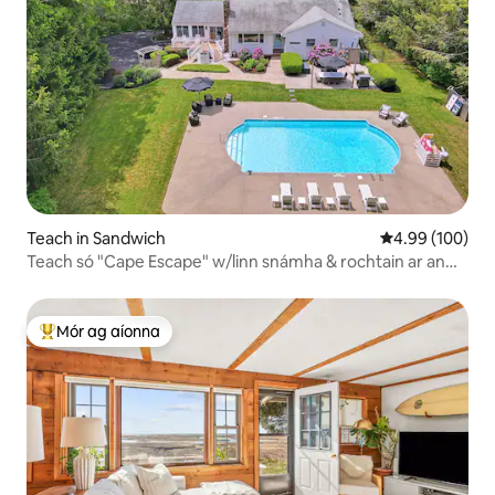
Teach in Sandwich
Meánrátáil 4.99
4.99 (100)
Teach só "Cape Escape" w/linn snámha & rochtain ar an
trá.
Mór ag aíonna
An-mhór ag aíonna