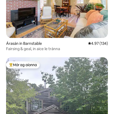
Árasán in Barnstable
Meánrátáil 4.97
4.97 (134)
Fairsing & geal, in aice le tránna
Mór ag aíonna
An-mhór ag aíonna