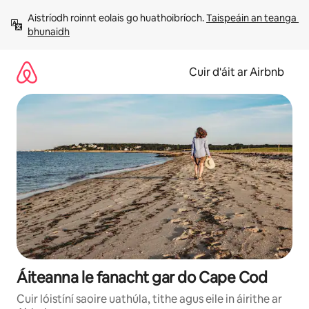
Léim
Aistríodh roinnt eolais go huathoibríoch. 
Taispeáin an teanga 
chuig
bhunaidh
ábhar
Cuir d'áit ar Airbnb
Áiteanna le fanacht gar do Cape Cod
Cuir lóistíní saoire uathúla, tithe agus eile in áirithe ar