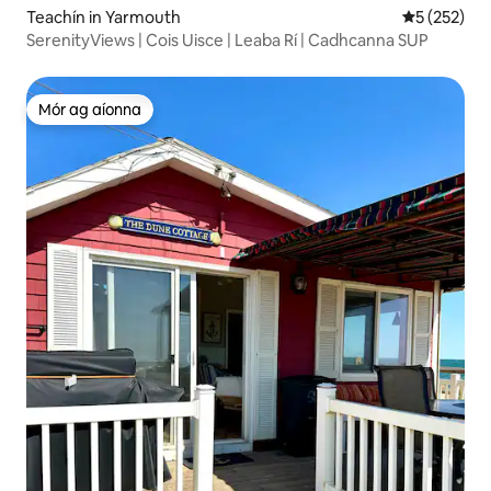
Teachín in Yarmouth
Meánrátáil 5
5 (252)
SerenityViews | Cois Uisce | Leaba Rí | Cadhcanna SUP
Mór ag aíonna
Mór ag aíonna