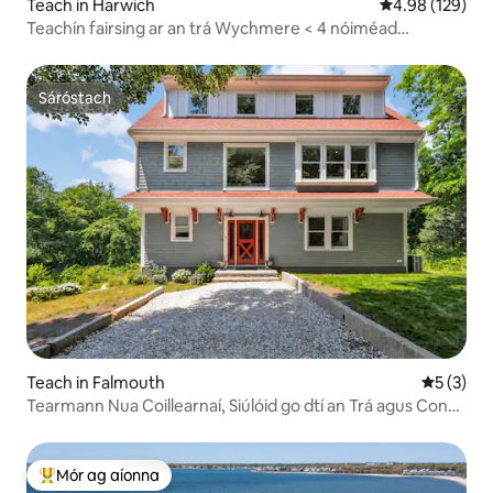
Teach in Harwich
Meánrátáil 4.98
4.98 (129)
Teachín fairsing ar an trá Wychmere < 4 nóiméad
Aerchóiriú Lárnach
Sáróstach
Sáróstach
Teach in Falmouth
Meánrátái
5 (3)
Tearmann Nua Coillearnaí, Siúlóid go dtí an Trá agus Conair
Rothar,
Mór ag aíonna
An-mhór ag aíonna