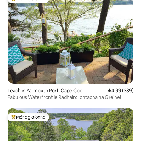
An-mhór ag aíonna
Teach in Yarmouth Port, Cape Cod
Meánrátáil 4.99
4.99 (389)
Fabulous Waterfront le Radhairc Iontacha na Gréine!
Mór ag aíonna
An-mhór ag aíonna