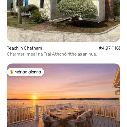
Teach in Chatham
Meánrátáil 4.9
4.97 (116)
Charmer Imeall na Trá! Athchóirithe as an nua.
Mór ag aíonna
An-mhór ag aíonna