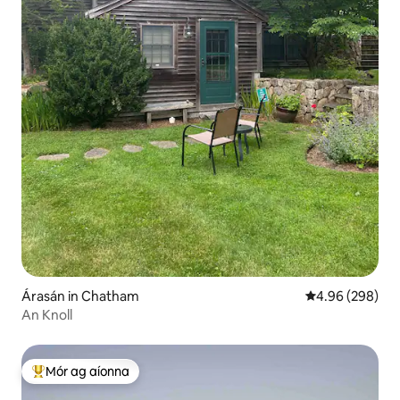
Árasán in Chatham
Meánrátáil 4.96
4.96 (298)
An Knoll
Mór ag aíonna
An-mhór ag aíonna