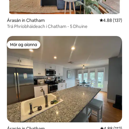
Árasán in Chatham
Meánrátáil 4.88
4.88 (137)
Trá Phríobháideach i Chatham - 5 Dhuine
Mór ag aíonna
Mór ag aíonna
Árasán in Chatham
Meánrátáil 4.8
4.88 (112)