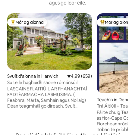
agus go leor eile.
Mór ag aíonna
Mór ag aíonna
An-mhór ag aíonna
An-mhór ag aíon
Svuít d'aíonna in Harwich
Meánrátáil 4.99 as 5, 659 léirmh
4.99 (659)
Suite le haghaidh saoire rómánsúil
LASCAINE FLAITIÚIL AR FHANACHTAÍ
FADTÉARMACHA LASMUSIMA. (
Teachín in Dennis
Feabhra, Márta, Samhain agus Nollaig)
Déan teagmháil go díreach. Svuít
Trá Áitiúil + Teall
phríobháideach shómasach aon seomra
*Réaltaí*
Fáilte chuig Tearm
leapa amháin atá aon bhliain déag d'aois,
as fíor-Cape Cod s
atá ceangailte le dhá charr, le bealach
Fíorcheannródaíoch
isteach príobháideach, deic agus
Tobán te príobháid
páirceáil i gcomharsanacht chiúin atá i