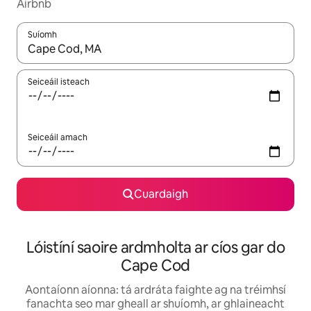
Airbnb
Suíomh
Nuair a bheidh torthaí ar fáil, déan nascleanúint le saigheadeoc
Seiceáil isteach
Seiceáil amach
Cuardaigh
Lóistíní saoire ardmholta ar cíos gar do
Cape Cod
Aontaíonn aíonna: tá ardráta faighte ag na tréimhsí
fanachta seo mar gheall ar shuíomh, ar ghlaineacht