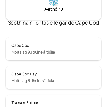
Aerchóiriú
Scoth na n-iontas eile gar do Cape Cod
Cape Cod
Molta ag 93 duine áitiúila
Cape Cod Bay
Molta ag 6 dhuine áitiúla
Trá na mBóthar