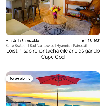
Árasán in Barnstable
Meánrátáil 4.98
4.98 (163)
Suite Bratach | Bád Nantucket | Hyannis + Páirceáil
Lóistíní saoire iontacha eile ar cíos gar do
Cape Cod
Mór ag aíonna
Mór ag aíonna