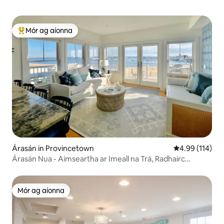
Mór ag aíonna
An-mhór ag aíonna
Árasán in Provincetown
Meánrátáil 4.99
4.99 (114)
Árasán Nua - Aimseartha ar Imeall na Trá, Radhairc
Iontacha agus Suíomh!
Mór ag aíonna
Mór ag aíonna