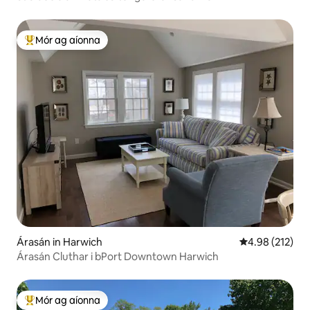
Mór ag aíonna
An-mhór ag aíonna
Árasán in Harwich
Meánrátáil 4.98
4.98 (212)
Árasán Cluthar i bPort Downtown Harwich
Mór ag aíonna
An-mhór ag aíonna