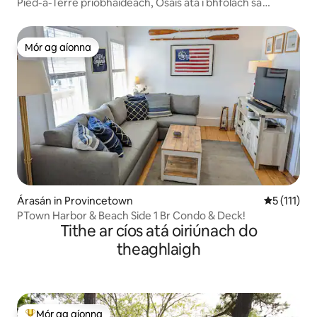
Pied-a-Terre príobháideach, Ósais atá i bhfolach sa
sráidbhaile.
Mór ag aíonna
Mór ag aíonna
Árasán in Provincetown
Meánrátáil 
5 (111)
PTown Harbor & Beach Side 1 Br Condo & Deck!
Tithe ar cíos atá oiriúnach do
theaghlaigh
Mór ag aíonna