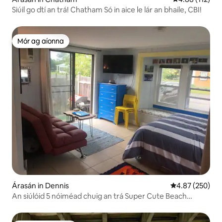
Siúil go dtí an trá! Chatham Só in aice le lár an bhaile, CBI!
Mór ag aíonna
Mór ag aíonna
Árasán in Dennis
Meánrátáil 4.87
4.87 (250)
An siúlóid 5 nóiméad chuig an trá Super Cute Beach
Condo