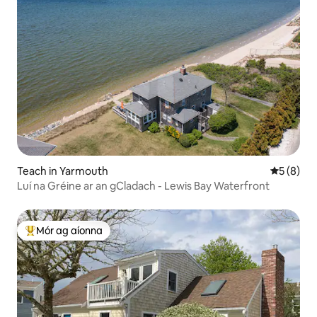
Teach in Yarmouth
Meánrátái
5 (8)
Luí na Gréine ar an gCladach - Lewis Bay Waterfront
Mór ag aíonna
An-mhór ag aíonna