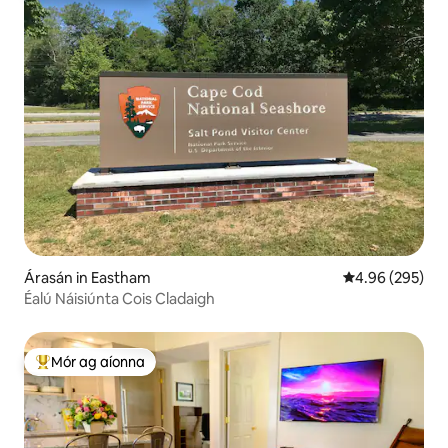
Árasán in Eastham
Meánrátáil 4.96
4.96 (295)
Éalú Náisiúnta Cois Cladaigh
Mór ag aíonna
An-mhór ag aíonna