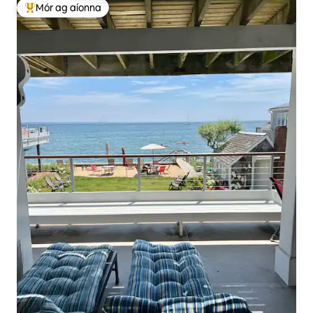
Mór ag aíonna
An-mhór ag aíonna