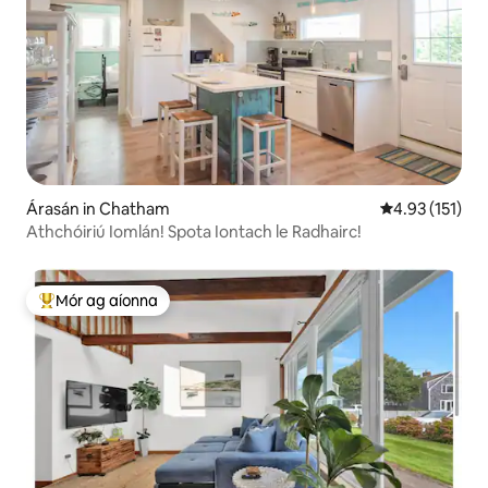
Árasán in Chatham
Meánrátáil 4.9
4.93 (151)
Athchóiriú Iomlán! Spota Iontach le Radhairc!
Mór ag aíonna
An-mhór ag aíonna