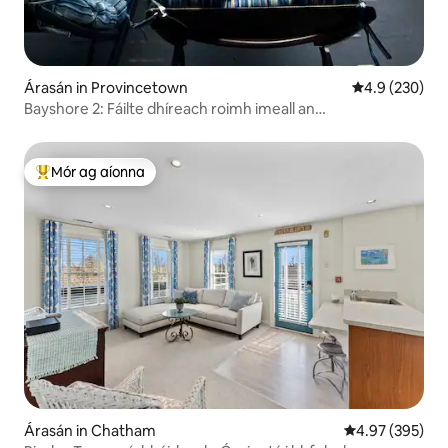
Árasán in Provincetown
Meánrátáil 4.9
4.9 (230)
Bayshore 2: Fáilte dhíreach roimh imeall an
uisce/Páirceáil/Peataí
Mór ag aíonna
An-mhór ag aíonna
Árasán in Chatham
Meánrátáil 4.97
4.97 (395)