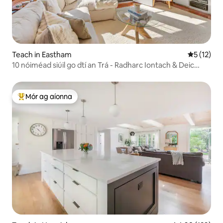
Teach in Eastham
Meánrátáil
5 (12)
10 nóiméad siúil go dtí an Trá - Radharc Iontach & Deic
Ollmhór
Mór ag aíonna
An-mhór ag aíonna