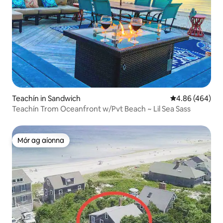
Teachín in Sandwich
Meánrátáil 4.86
4.86 (464)
Teachín Trom Oceanfront w/Pvt Beach ~ Lil Sea Sass
Mór ag aíonna
Mór ag aíonna