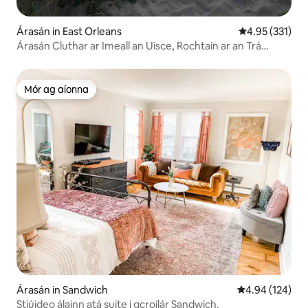
Árasán in East Orleans
Meánrátáil 4.95
4.95 (331)
Árasán Cluthar ar Imeall an Uisce, Rochtain ar an Trá
Phríobháideach
Mór ag aíonna
Mór ag aíonna
Árasán in Sandwich
Meánrátáil 4.94
4.94 (124)
Stiúideo álainn atá suite i gcroílár Sandwich.