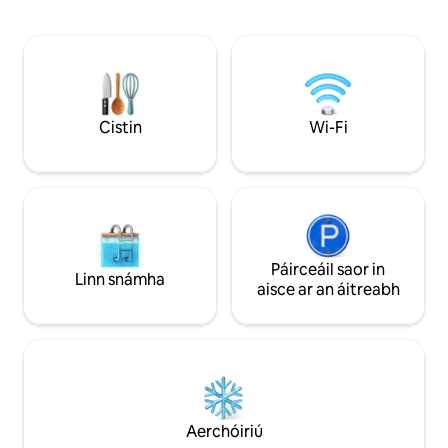
agus earraí gloine. Éadaí leapa, tuáillí
cistin ina bhfuil go
agus tuáillí trá. Gairdíní méithe ina bhfuil
na tuáillí folctha 
torthaí trópaiceacha ar féidir leat
agus earraí níocháin. Lig d
taitneamh a bhaint astu nuair a bhíonn
d'fhanacht a óstáil 
an séasúr ann. Tá an stiúideo seo gar do
Táimid cinnte go l
chonairí oidhreachta atá lán de stair agus
an imní faoin bhfíorshaol. Ní 
tá sé foirfe mar bhunáit chun an t-oileán
Cistin
Wi-Fi
iarraidh imeacht!
a iniúchadh. Is féidir carr ar cíos a shocrú.
Tá cosc ar thobac taobh istigh den
teachín.
Páirceáil saor in
Linn snámha
aisce ar an áitreabh
Aerchóiriú