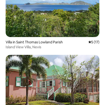
Villa in Saint Thomas Lowland Parish
Meánrátáil
5 (17)
Island View Villa, Nevis