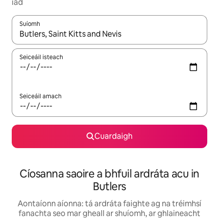
iad
Suíomh
Nuair a bheidh torthaí ar fáil, déan nascleanúint le saigheadeoc
Seiceáil isteach
Seiceáil amach
Cuardaigh
Cíosanna saoire a bhfuil ardráta acu in
Butlers
Aontaíonn aíonna: tá ardráta faighte ag na tréimhsí
fanachta seo mar gheall ar shuíomh, ar ghlaineacht