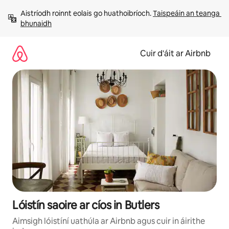
Léim
Aistríodh roinnt eolais go huathoibríoch. 
Taispeáin an teanga 
chuig
bhunaidh
ábhar
Cuir d'áit ar Airbnb
Lóistín saoire ar cíos in Butlers
Aimsigh lóistíní uathúla ar Airbnb agus cuir in áirithe