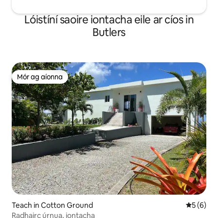
Lóistíní saoire iontacha eile ar cíos in
Butlers
Mór ag aíonna
Mór ag aíonna
Teach in Cotton Ground
Meánrátái
5 (6)
Radhairc úrnua, iontacha