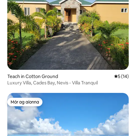
Teach in Cotton Ground
Meánrátáil
5 (14)
Luxury Villa, Cades Bay, Nevis - Villa Tranquil
Mór ag aíonna
Mór ag aíonna