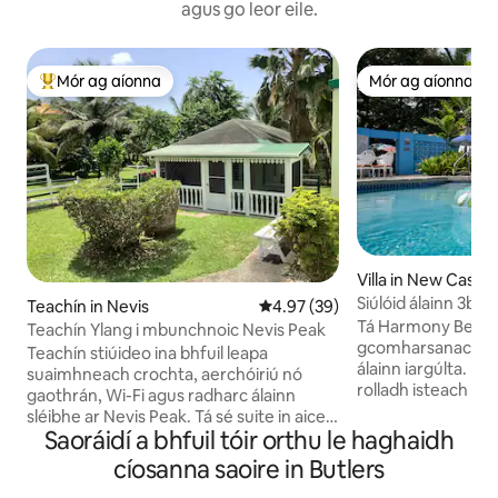
agus go leor eile.
Mór ag aíonna
Mór ag aíonna
An-mhór ag aíonna
Mór ag aíonna
Villa in New Castle
Siúlóid álainn 3br/
Teachín in Nevis
Meánrátáil 4.97 as 5, 39 léirmh
4.97 (39)
nóiméad chun na 
Tá Harmony Beach V
Teachín Ylang i mbunchnoic Nevis Peak
gcomharsanacht chi
Teachín stiúideo ina bhfuil leapa
álainn iargúlta. Féach ar na tonnta ag
suaimhneach crochta, aerchóiriú nó
rolladh isteach go 
gaothrán, Wi-Fi agus radharc álainn
do scíthe ar thrá 
sléibhe ar Nevis Peak. Tá sé suite in aice
mó de na laethanta
Saoráidí a bhfuil tóir orthu le haghaidh
le príomháit chónaithe an úinéara.
Smaoiníodh ar ga
Oiriúnach do dhuine aonair nó do lánúin.
cíosanna saoire in Butlers
chinntiú go mbeid
Cistin ina bhfuil bunrudaí, uirlisí, miasa
speisialta agat ó 