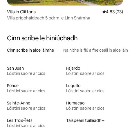
Villa in Cliftons
Meánrátáil 4.8
4.83 (23)
Villa príobháideach 5 bdrm le Linn Snámha
Cinn scríbe le hiniúchadh
Cinn scríbe in aice láimhe
Na nithe is fiú a fheiceáil in aice lái
San Juan
Fajardo
Lóistíní saoire ar cíos
Lóistíní saoire ar cíos
Ponce
Luquillo
Lóistíní saoire ar cíos
Lóistíní saoire ar cíos
Sainte-Anne
Humacao
Lóistíní saoire ar cíos
Lóistíní saoire ar cíos
Les Trois-Îlets
Taispeáin tuilleadh
Lóistíní saoire ar cíos