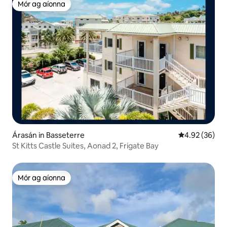
Mór ag aíonna
Mór ag aíonna
Árasán in Basseterre
Meánrátáil 4.9
4.92 (36)
St Kitts Castle Suites, Aonad 2, Frigate Bay
Mór ag aíonna
Mór ag aíonna