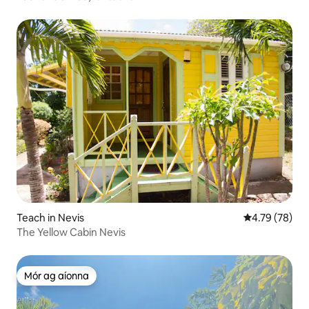
Teach in Nevis
Meánrátáil 4.7
4.79 (78)
The Yellow Cabin Nevis
Mór ag aíonna
Mór ag aíonna