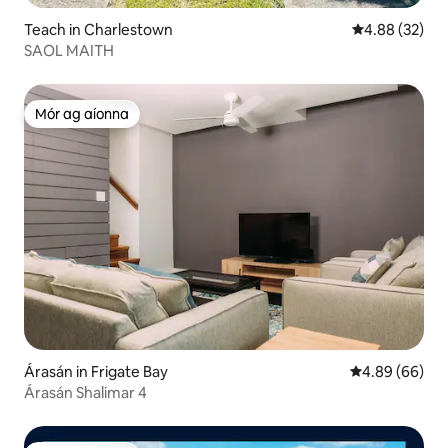
Teach in Charlestown
Meánrátáil 4.8
4.88 (32)
SAOL MAITH
Mór ag aíonna
Mór ag aíonna
Árasán in Frigate Bay
Meánrátáil 4.8
4.89 (66)
Árasán Shalimar 4