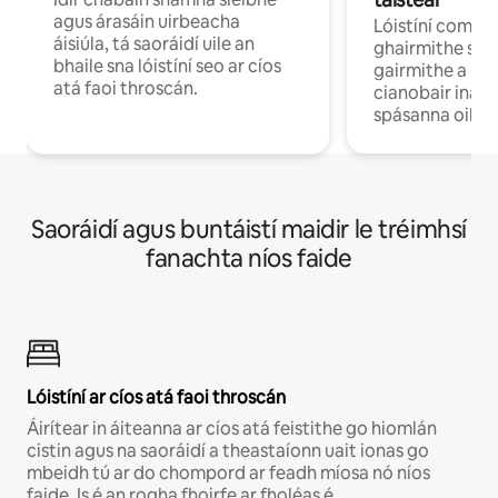
agus árasáin uirbeacha
Lóistíní compo
áisiúla, tá saoráidí uile an
ghairmithe siú
bhaile sna lóistíní seo ar cíos
gairmithe a bh
atá faoi throscán.
cianobair ina b
spásanna oibre
Saoráidí agus buntáistí maidir le tréimhsí
fanachta níos faide
Lóistíní ar cíos atá faoi throscán
Áirítear in áiteanna ar cíos atá feistithe go hiomlán
cistin agus na saoráidí a theastaíonn uait ionas go
mbeidh tú ar do chompord ar feadh míosa nó níos
faide. Is é an rogha fhoirfe ar fholéas é.