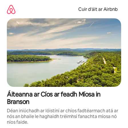
Léim
chuig
Cuir d'áit ar Airbnb
ábhar
Áiteanna ar Cíos ar feadh Míosa in
Branson
Déan iniúchadh ar lóistíní ar chíos fadtéarmach atá ar
nós an bhaile le haghaidh tréimhsí fanachta míosa nó
níos faide.