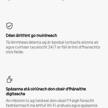
Déan áirithint go muiníneach
Tá léirmheas déanta ag ár bpobal iontaofa aíonna air
agus cuirtear tacaíocht 24/7 ar fáil le linn d'fhanachta
níos faide.
Spásanna atá oiriúnach don obair d'fhánaithe
digiteacha
An mbíonn tú ag taisteal don obair? Faigh fanacht
fadtéarmach ina bhfuil Wi-Fi ardluais agus spásanna