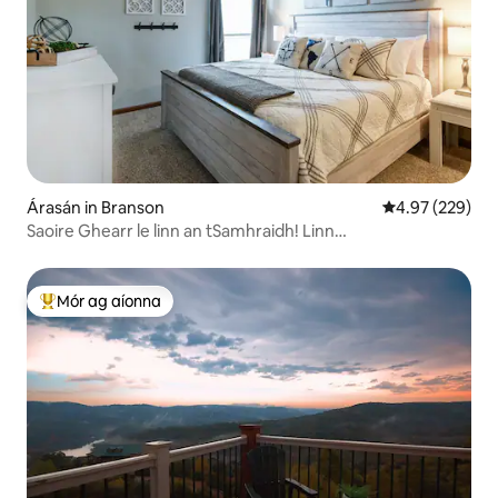
Árasán in Branson
Meánrátáil 4.97
4.97 (229)
Saoire Ghearr le linn an tSamhraidh! Linn
Snámha*Peicil*Galf
Mór ag aíonna
An-mhór ag aíonna