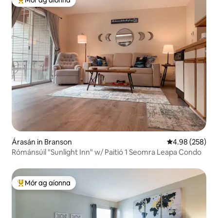
Mór ag aíonna
An-mhór ag aíonna
Árasán in Branson
Meánrátáil 4.98
4.98 (258)
Rómánsúil "Sunlight Inn" w/ Paitió 1 Seomra Leapa Condo
Mór ag aíonna
An-mhór ag aíonna