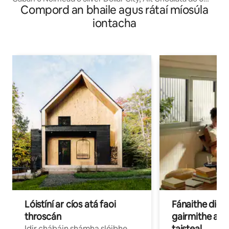
Compord an bhaile agus rátaí míosúla
dhuine
iontacha
Lóistíní ar cíos atá faoi
Fánaithe digi
throscán
gairmithe a b
taisteal
Idir chábáin shámha sléibhe