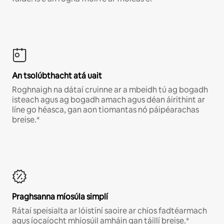
An tsolúbthacht atá uait
Roghnaigh na dátaí cruinne ar a mbeidh tú ag bogadh
isteach agus ag bogadh amach agus déan áirithint ar
líne go héasca, gan aon tiomantas nó páipéarachas
breise.*
Praghsanna míosúla simplí
Rátaí speisialta ar lóistíní saoire ar chíos fadtéarmach
agus íocaíocht mhíosúil amháin gan táillí breise.*