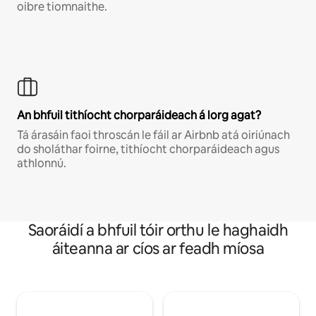
oibre tiomnaithe.
An bhfuil tithíocht chorparáideach á lorg agat?
Tá árasáin faoi throscán le fáil ar Airbnb atá oiriúnach
do sholáthar foirne, tithíocht chorparáideach agus
athlonnú.
Saoráidí a bhfuil tóir orthu le haghaidh
áiteanna ar cíos ar feadh míosa