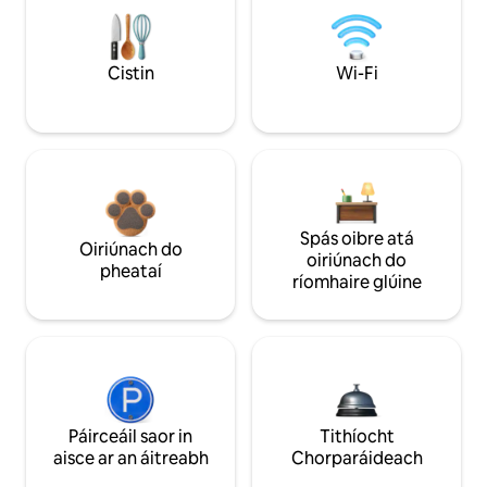
Cistin
Wi-Fi
Spás oibre atá
Oiriúnach do
oiriúnach do
pheataí
ríomhaire glúine
Páirceáil saor in
Tithíocht
aisce ar an áitreabh
Chorparáideach