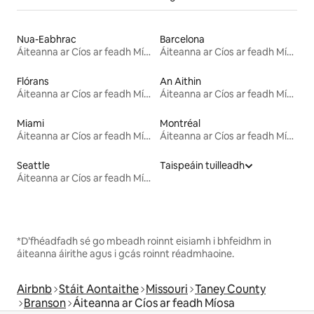
Nua-Eabhrac
Barcelona
Áiteanna ar Cíos ar feadh Míosa
Áiteanna ar Cíos ar feadh Míosa
Flórans
An Aithin
Áiteanna ar Cíos ar feadh Míosa
Áiteanna ar Cíos ar feadh Míosa
Miami
Montréal
Áiteanna ar Cíos ar feadh Míosa
Áiteanna ar Cíos ar feadh Míosa
Seattle
Taispeáin tuilleadh
Áiteanna ar Cíos ar feadh Míosa
*D’fhéadfadh sé go mbeadh roinnt eisiamh i bhfeidhm in
áiteanna áirithe agus i gcás roinnt réadmhaoine.
Airbnb
Stáit Aontaithe
Missouri
Taney County
Branson
Áiteanna ar Cíos ar feadh Míosa