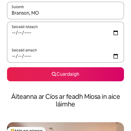
Suíomh
Nuair a bheidh torthaí ar fáil, déan nascleanúint le saigheadeoc
Seiceáil isteach
Seiceáil amach
Cuardaigh
Áiteanna ar Cíos ar feadh Míosa in aice
láimhe