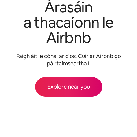
Árasáin
a thacaíonn le
Airbnb
Faigh áit le cónaí ar cíos. Cuir ar Airbnb go
páirtaimseartha í.
Explore near you