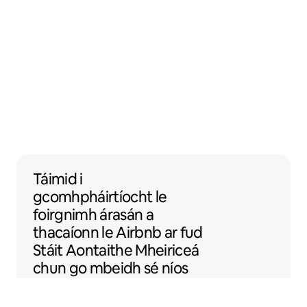
Táimid i gcomhpháirtíocht le foirgnimh ára
Táimid i
gcomhpháirtíocht
le
foirgnimh árasán
a
thacaíonn le Airbnb ar fud
Stáit Aontaithe Mheiriceá
chun go mbeidh sé níos
fusa d'áit a chur ar Airbnb.