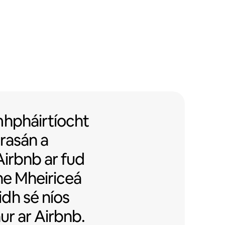
hpháirtíocht le foirgnimh árasán 
mhpháirtíocht
árasán
a
Airbnb ar fud
he Mheiriceá
dh sé níos
hur ar Airbnb.