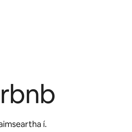
irbnb
taimseartha í.