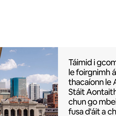
Táimid i gcom
Táimid i gco
le
foirgnimh 
thacaíonn le 
Stáit Aontait
chun go mbei
fusa d'áit a c