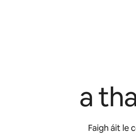
a th
Faigh áit le 