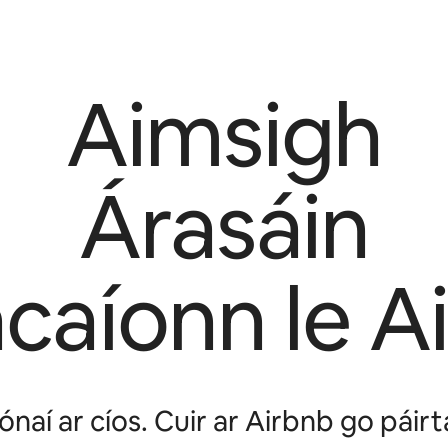
Aimsigh
Árasáin
acaíonn le A
cónaí ar cíos. Cuir ar Airbnb go páir