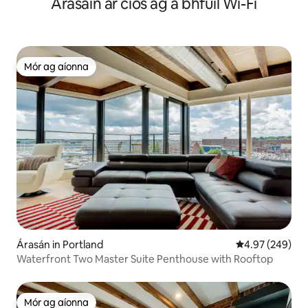
Árasáin ar cíos ag a bhfuil Wi-Fi
Mór ag aíonna
Mór ag aíonna
Árasán in Portland
Meánrátáil 4.97
4.97 (249)
Waterfront Two Master Suite Penthouse with Rooftop
Mór ag aíonna