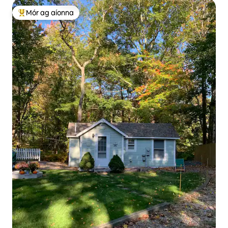
Mór ag aíonna
An-mhór ag aíonna