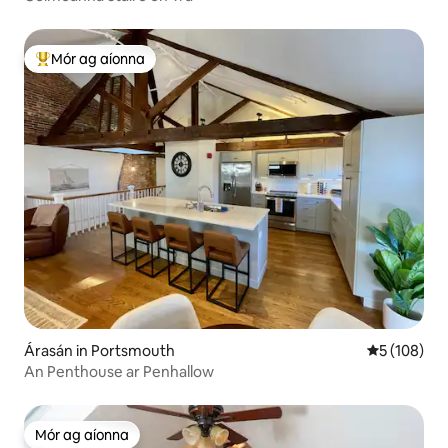
Mór ag aíonna
An-mhór ag aíonna
Árasán in Portsmouth
Meánrátáil 5
5 (108)
An Penthouse ar Penhallow
Mór ag aíonna
Mór ag aíonna