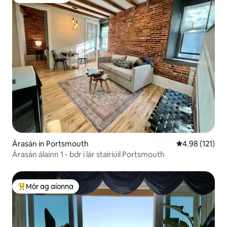
Mór ag aíonna
Árasán in Portsmouth
Meánrátáil 4.9
4.98 (121)
Árasán álainn 1 - bdr i lár stairiúil Portsmouth
Mór ag aíonna
An-mhór ag aíonna