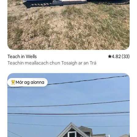
Teach in Wells
Meánrátáil 4.8
4.82 (33)
Teachín meallacach chun Tosaigh ar an Trá
Mór ag aíonna
An-mhór ag aíonna