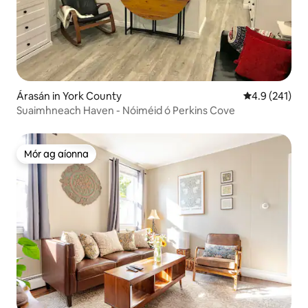
Árasán in York County
Meánrátáil 4.9
4.9 (241)
Suaimhneach Haven - Nóiméid ó Perkins Cove
Mór ag aíonna
Mór ag aíonna