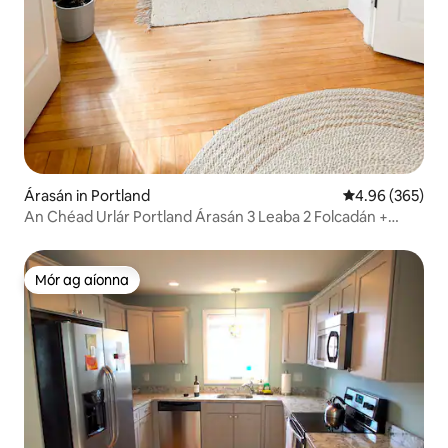
Árasán in Portland
Meánrátáil 4.96
4.96 (365)
An Chéad Urlár Portland Árasán 3 Leaba 2 Folcadán +
Páirceáil
Mór ag aíonna
Mór ag aíonna