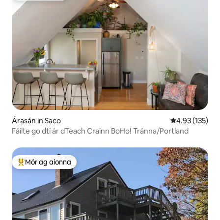
Árasán in Saco
Meánrátáil 4.93
4.93 (135)
Fáilte go dtí ár dTeach Crainn BoHo! Tránna/Portland
Mór ag aíonna
An-mhór ag aíonna