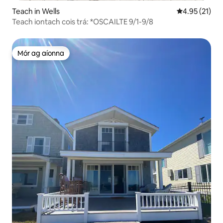
Teach in Wells
Meánrátáil 4.
4.95 (21)
Teach iontach cois trá: *OSCAILTE 9/1-9/8
Mór ag aíonna
Mór ag aíonna