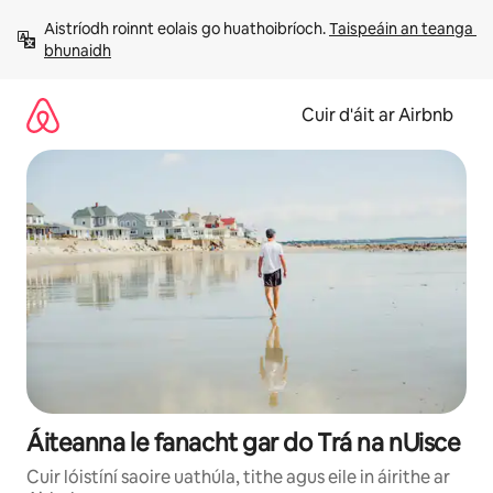
Léim
Aistríodh roinnt eolais go huathoibríoch. 
Taispeáin an teanga 
chuig
bhunaidh
ábhar
Cuir d'áit ar Airbnb
Áiteanna le fanacht gar do Trá na nUisce
Cuir lóistíní saoire uathúla, tithe agus eile in áirithe ar