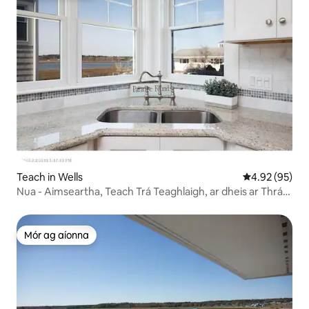
Teach in Wells
Meánrátáil 4.9
4.92 (95)
Nua - Aimseartha, Teach Trá Teaghlaigh, ar dheis ar Thrá
Wells!
Mór ag aíonna
Mór ag aíonna