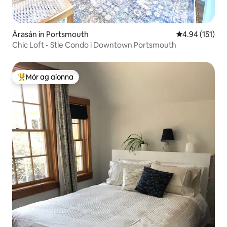
Árasán in Portsmouth
Meánrátáil 4.9
4.94 (151)
Chic Loft - Stle Condo i Downtown Portsmouth
Mór ag aíonna
An-mhór ag aíonna