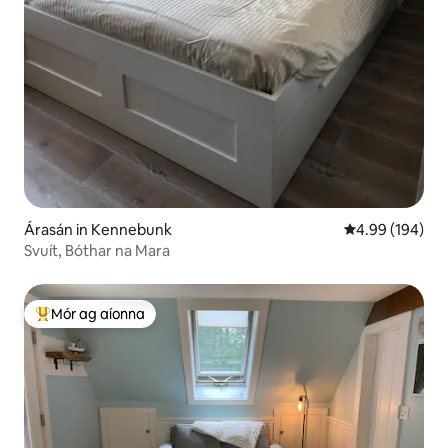
Árasán in Kennebunk
Meánrátáil 4.99
4.99 (194)
Svuít, Bóthar na Mara
Mór ag aíonna
An-mhór ag aíonna