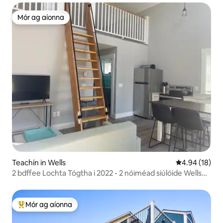
Mór ag aíonna
Mór ag aíonna
Teachín in Wells
Meánrátáil 4.9
4.94 (18)
2 bdffee Lochta Tógtha i 2022 - 2 nóiméad siúlóide Wells
Beach
Mór ag aíonna
An-mhór ag aíonna