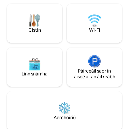
ar bhialanna, ar chlós súgartha agus ar
taobh clé de “Á óst
stiúideo cluichí in aice láimhe. Tá an t-
cliceáil“ Taispeáin tuill
árasán seo ina bhfuil seomra leapa
an tearmann foraoi
amháin foirfe do lánúineacha, do
Lochán Littlefield e
theaghlaigh bheaga nó do ghrúpa beag,
aíonna a mhothaío
Cistin
Wi-Fi
agus is áit é atá oiriúnach le haghaidh
coillte thuaisceart
saoire ghearr in Deisceart Maine chun
gaire don bhaile ag
cuairt a thabhairt ar Wells, Ogunquit,
spéise ar fad i nde
Kennebunkport agus ar chósta
clasaiceach New England!
Páirceáil saor in
Linn snámha
aisce ar an áitreabh
Aerchóiriú