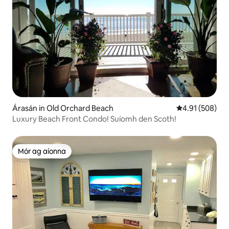
Árasán in Old Orchard Beach
Meánrátáil 4.91
4.91 (508)
Luxury Beach Front Condo! Suíomh den Scoth!
Mór ag aíonna
Mór ag aíonna