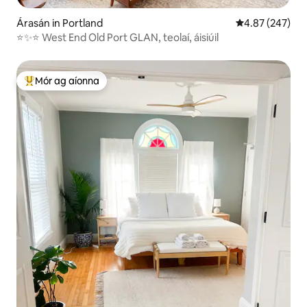
Árasán in Portland
Meánrátáil 4.87
4.87 (247)
⭐️✨⭐️ West End Old Port GLAN, teolaí, áisiúil
Mór ag aíonna
An-mhór ag aíonna