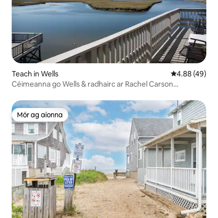
Teach in Wells
Meánrátáil 4.8
4.88 (49)
Céimeanna go Wells & radhairc ar Rachel Carson
Caomhnaigh
Mór ag aíonna
Mór ag aíonna