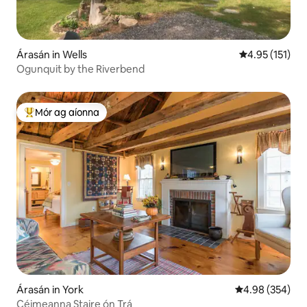
Árasán in Wells
Meánrátáil 4.9
4.95 (151)
Ogunquit by the Riverbend
Mór ag aíonna
An-mhór ag aíonna
Árasán in York
Meánrátáil 4.98
4.98 (354)
Céimeanna Staire ón Trá