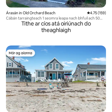
Árasán in Old Orchard Beach
Meánrátáil 4.7
4.75 (159)
Cábán tarraingteach 1 seomra leapa nach bhfuil ach 50
Tithe ar cíos atá oiriúnach do
troigh ón trá#1
theaghlaigh
Mór ag aíonna
Mór ag aíonna