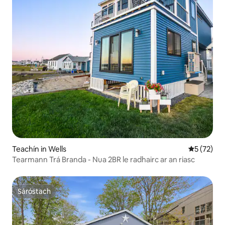
Teachín in Wells
Meánrátáil
5 (72)
Tearmann Trá Branda - Nua 2BR le radhairc ar an riasc
Sáróstach
Sáróstach