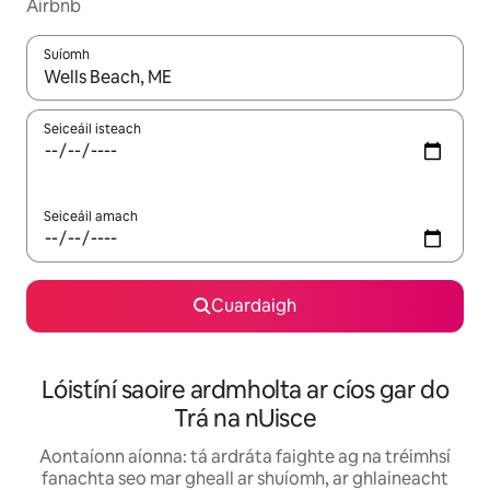
Airbnb
Suíomh
Nuair a bheidh torthaí ar fáil, déan nascleanúint le saigheadeoc
Seiceáil isteach
Seiceáil amach
Cuardaigh
Lóistíní saoire ardmholta ar cíos gar do
Trá na nUisce
Aontaíonn aíonna: tá ardráta faighte ag na tréimhsí
fanachta seo mar gheall ar shuíomh, ar ghlaineacht