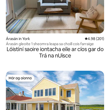
Árasán in York
Meánrátáil 4.98
4.98 (201)
Árasán gleoite 1 sheomra leapa sa choill cois farraige
Lóistíní saoire iontacha eile ar cíos gar do
Trá na nUisce
Mór ag aíonna
Mór ag aíonna