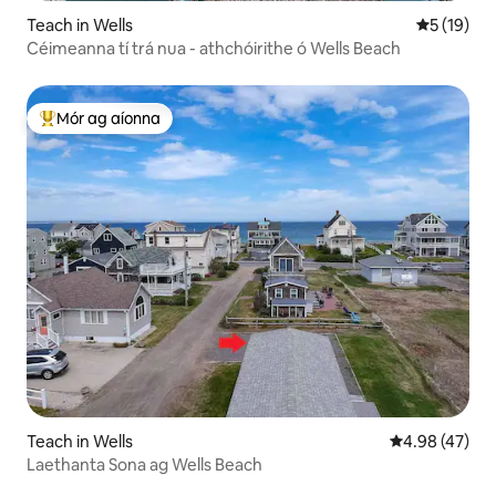
Teach in Wells
Meánrátáil
5 (19)
Céimeanna tí trá nua - athchóirithe ó Wells Beach
Mór ag aíonna
An-mhór ag aíonna
Teach in Wells
Meánrátáil 4.9
4.98 (47)
Laethanta Sona ag Wells Beach