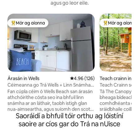
agus go leor eile.
Mór ag aíonna
Mór ag aíonna
An-mhór ag aíonna
An-mhór ag aíon
Árasán in Wells
Meánrátáil 4.96 as 5, 126 léirmh
4.96 (126)
Teach crainn in Sa
Céimeanna go Trá Wells + Linn Snámha |
Teach Crainn sóm
Tearmann Cois Cósta
na bliana ina bhfui
Fan cúpla céim ó Wells Beach san árasán
Tá The Canopy ar 
príobháideach
athchóirithe cósta seo ina bhfuil linn
bheaga bídeacha 
snámha ar an láthair, taobh istigh glan
comhdhéanta de Li
nua-aimseartha, agus suíomh den scoth
sráidbhaile coille
Saoráidí a bhfuil tóir orthu ag lóistíní
ar féidir siúl chuige ó Atlantic Avenue.
bhfuil 3 theach cr
Siúil go dtí an ghaineamh i gceann cúpla
hobbit – a bhfuil a
saoire ar cíos gar do Trá na nUisce
nóiméad, bain taitneamh as aer an aigéin
dhuga príobháidea
ó do phaitió, lig do scíth cois na linne
acu. Chun na cúig 
snámha, agus déan iniúchadh ar shiopaí,
fheiceáil, cliceáil 