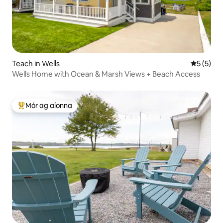
Teach in Wells
Meánrátái
5 (5)
Wells Home with Ocean & Marsh Views + Beach Access
Mór ag aíonna
An-mhór ag aíonna