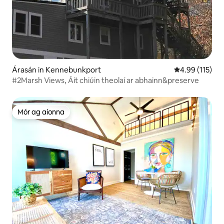
Árasán in Kennebunkport
Meánrátáil 4.9
4.99 (115)
#2Marsh Views, Áit chiúin theolaí ar abhainn&preserve
Mór ag aíonna
Mór ag aíonna