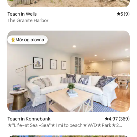
Teach in Wells
Meánrátái
5 (9)
The Granite Harbor
Mór ag aíonna
An-mhór ag aíonna
Teach in Kennebunk
Meánrátáil 4.97
4.97 (369)
★"Life~at Sea ~Sea"★I mi to beach★W/D★Park★2
folcadáin iomlán