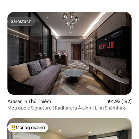
Sáróstach
Sáróstach
Árasán in Thủ Thiêm
Meánrátáil 4.92
4.92 (192)
Metropole Signature | Radharcra Álainn • Linn Snámha &
Ionad Aclaíochta
Mór ag aíonna
An-mhór ag aíonna