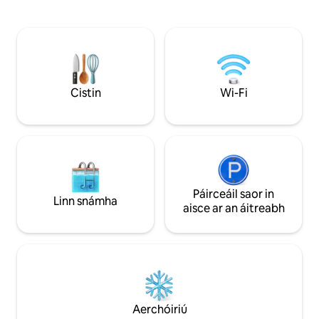
fhuaim, balcóin bhr
fhágann go bhfuil sé ina shaoire iontach
orlach (le Netflix)
do lánúineacha . Bain sult as atmaisféar
feistithe go maith 
suaimhneach ár ngairdíní méithe agus
de phríomhghnéith
glac snámh úrnua sa linn snámha. Faigh
meaisín níocháin/t
blaiseadh d'fháilteachas croíúil ónár
aisce le húsáid), cú
dteaghlach agus déan iniúchadh ar nithe
freisin. Ná bíodh aon leisce ort teagmháil
is díol spéise in aice láimhe amhail Bai
Cistin
Wi-Fi
a dhéanamh linn a
Dinh, Trang An, Hang Mua, Tam Coc,
aon cheisteanna a
Hoa Lu Ancient Capital, agus páirc Cuc
Phuong.
Páirceáil saor in
Linn snámha
aisce ar an áitreabh
Aerchóiriú