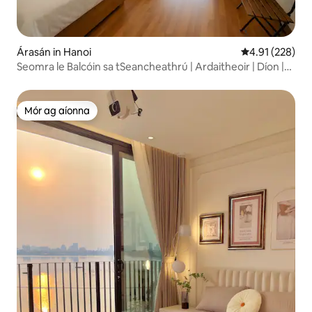
Árasán in Hanoi
Meánrátáil 4.91
4.91 (228)
Seomra le Balcóin sa tSeancheathrú | Ardaitheoir | Díon |
Níochán
Mór ag aíonna
Mór ag aíonna