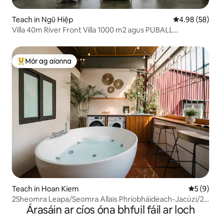
Teach in Ngũ Hiệp
Meánrátáil 4.9
4.98 (58)
Villa 40m River Front Villa 1000 m2 agus PUBALL
CRUINNEACHÁNACH
Mór ag aíonna
An-mhór ag aíonna
Teach in Hoan Kiem
Meánrátái
5 (9)
2Sheomra Leapa/Seomra Allais Phríobháideach-Jacúzi/2
Árasáin ar cíos óna bhfuil fáil ar loch
nóiméad go dtí an Loch