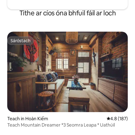
Tithe ar cíos óna bhfuil fáil ar loch
Sáróstach
Sáróstach
Teach in Hoàn Kiếm
Meánrátáil 4.8
4.8 (187)
Teach Mountain Dreamer *3 Seomra Leapa * Uathúil