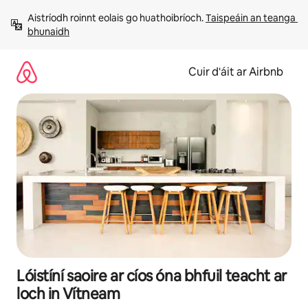
Léim
Aistríodh roinnt eolais go huathoibríoch. 
Taispeáin an teanga 
chuig
bhunaidh
ábhar
Cuir d'áit ar Airbnb
Lóistíní saoire ar cíos óna bhfuil teacht ar
loch in Vítneam