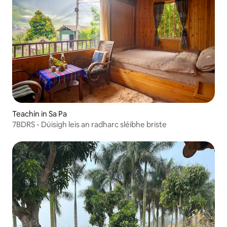
Teachín in Sa Pa
7BDRS - Dúisigh leis an radharc sléibhe briste