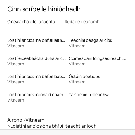
Cinn scríbe le hiniúchadh
Cineálacha eile fanachta
Rudaí le déanamh
Lóistíní ar cíos ina bhfuil leithreas ar airde inrochtana
Teachíní beaga ar cíos
Vítneam
Vítneam
Lóistí éiceabhácha dúlra ar cíos
Coimeádáin loingseoireachta ar cíos
Vítneam
Vítneam
Lóistíní ar cíos ina bhfuil leaba ar airde inrochtana
Óstáin boutique
Vítneam
Vítneam
Lóistíní ar cíos in ionaid champála
Taispeáin tuilleadh
Vítneam
Airbnb
Vítneam
Lóistíní ar cíos óna bhfuil teacht ar loch