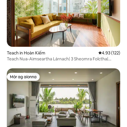
Teach in Hoàn Kiếm
Meánrátáil 4.93
4.93 (122)
Teach Nua-Aimseartha Lárnach| 3 Sheomra Folctha|
Leapacha Rí| Taisceadáin
Mór ag aíonna
Mór ag aíonna