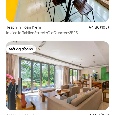
Teach in Hoàn Kiếm
Meánrátáil 4.86
4.86 (108)
In aice le TaHienStreet/OldQuarter/3BRS
-3WC/BigBalcony.
Mór ag aíonna
Mór ag aíonna