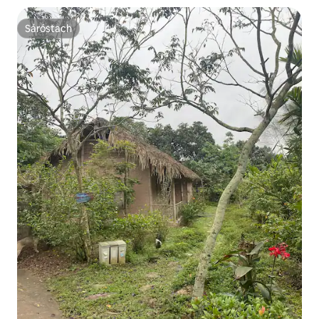
Sáróstach
Sáróstach