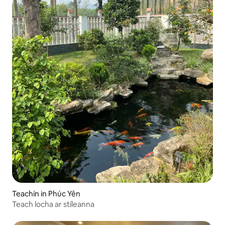
Teachín in Phúc Yên
Teach locha ar stíleanna