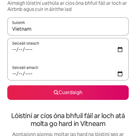
Aimsigh lóistíní uathúla ar cíos óna bhfuil fáil ar loch ar
Airbnb agus cuir in áirithe iad
Suíomh
Nuair a bheidh torthaí ar fáil, déan nascleanúint le saigheadeoc
Seiceáil isteach
Seiceáil amach
Cuardaigh
Lóistíní ar cíos óna bhfuil fáil ar loch atá
molta go hard in Vítneam
Aontaíonn aíonna: moltar go hard na lóistíní seo ar