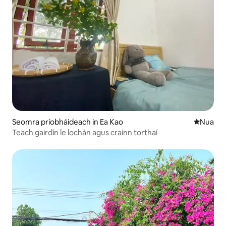
Seomra príobháideach in Ea Kao
Áit nua l
Nua
Teach gairdín le lochán agus crainn torthaí