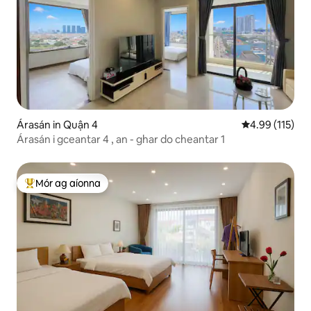
Árasán in Quận 4
Meánrátáil 4.9
4.99 (115)
Árasán i gceantar 4 , an - ghar do cheantar 1
Mór ag aíonna
An-mhór ag aíonna