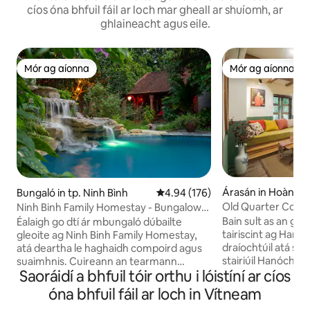
cíos óna bhfuil fáil ar loch mar gheall ar shuíomh, ar
ghlaineacht agus eile.
Mór ag aíonna
Mór ag aíonna
Mór ag aíonna
Mór ag aíonna
Árasán in Hoàn K
Bungaló in tp. Ninh Bình
Meánrátáil 4.94 as 5, 176 léirmh
4.94 (176)
Old Quarter Corner
Ninh Binh Family Homestay - Bungalow
Stóráil bagáiste
Poolside
Bain sult as an gcui
Éalaigh go dtí ár mbungaló dúbailte
tairiscint ag Hanoi
gleoite ag Ninh Binh Family Homestay,
draíochtúil atá su
atá deartha le haghaidh compoird agus
stairiúil Hanóch ar
suaimhnis. Cuireann an tearmann
Saoráidí a bhfuil tóir orthu i lóistíní ar cíos
Seancheathrún, ach siúlóid ghearr ó
cluthar seo meascán foirfe de shaoráidí
Hoan Kiem LAKE, 
nua - aimseartha agus de dhraíocht
óna bhfuil fáil ar loch in Vítneam
HOUSE., Níl i bhfuinneoga atá díonach ar
thraidisiúnta Vítneamach ar fáil, rud a