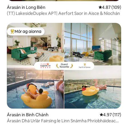
Árasán in Long Biên
Meánrátáil 4.87
4.87 (109)
(TT) LakesideDuplex APT| Aerfort Saor in Aisce & Níochán
Mór ag aíonna
An-mhór ag aíonna
Árasán in Bình Chánh
Meánrátáil 4.9
4.97 (117)
Árasán Dhá Urlár Fairsing le Linn Snámha Phríobháideach
agus Radharc ar an gCathair