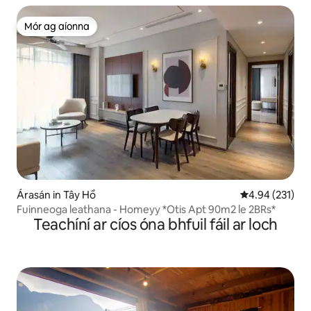
Mór ag aíonna
Mór ag aíonna
Árasán in Tây Hồ
Meánrátáil 4.94
4.94 (231)
Fuinneoga leathana - Homeyy *Otis Apt 90m2 le 2BRs*
Teachíní ar cíos óna bhfuil fáil ar loch