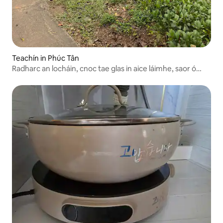
Teachín in Phúc Tân
Radharc an locháin, cnoc tae glas in aice láimhe, saor ó
bhricfeasta