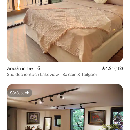
Árasán in Tây Hồ
Meánrátáil 4.9
4.91 (112)
Stiúideo iontach Lakeview - Balcóin & Teilgeoir
Sáróstach
Sáróstach