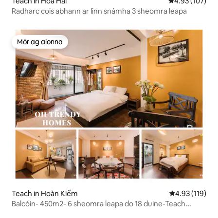
Teach in Hòa Hải
Meánrátáil 4.93
4.93 (107)
Radharc cois abhann ar linn snámha 3 sheomra leapa
Mór ag aíonna
Mór ag aíonna
Teach in Hoàn Kiếm
Meánrátáil 4.9
4.93 (119)
Balcóin- 450m2- 6 sheomra leapa do 18 duine-Teach
ceoldrámaíochta- bagáiste