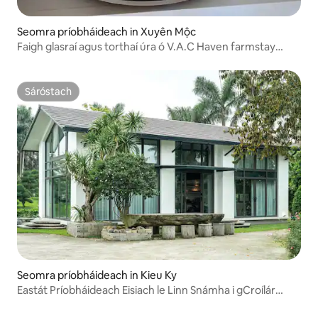
Seomra príobháideach in Xuyên Mộc
Faigh glasraí agus torthaí úra ó V.A.C Haven farmstay
Vung Tau
Sáróstach
Sáróstach
Seomra príobháideach in Kieu Ky
Eastát Príobháideach Eisiach le Linn Snámha i gCroílár
Hanoi