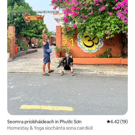
Seomra príobháideach in Phước Sơn
Meánrátáil 4.4
4.42 (19)
Homestay & Yoga síochánta sona cairdiúil