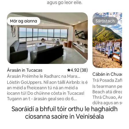
agus go leor eile.
Mór ag aíonna
Sáróstach
Mór ag aíonna
Sáróstach
Árasán in Tucacas
Meánrátáil 4.92 as 5, 38 léirmh
4.92 (38)
Cábán in Chuao
Árasán Préimhe le Radharc na Mara
Trá Posada Zafira
Álainn | Tucacas
Lóistín GoUppers. Níl aon táillí Airbnb: is é
Is tearmann pears
an méid a fheiceann tú ná an méid a
Beach atá díreach 
íocann tú! Do chúinne cósta in Tucacas!
Thrá Chuao, Aragu
Tugann an t - árasán geal seo do 6
dúlra agus an suai
dhuine suíomh nach féidir a shárú duit
Saoráidí a bhfuil tóir orthu le haghaidh
sheomra ar leith 
ina bhfuil radhairc iontacha ar an aigéan.
folctha príobháid
cíosanna saoire in Veiniséala
Le 2 sheomra leapa agus 2 sheomra
isteach féin ag ga
folctha i bhfoirgneamh athchóirithe;
deartha le haghaid
ardán agus linn snámha atá os comhair