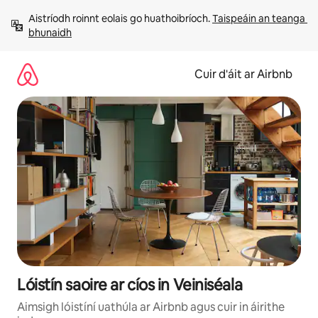
Léim
Aistríodh roinnt eolais go huathoibríoch. 
Taispeáin an teanga 
chuig
bhunaidh
ábhar
Cuir d'áit ar Airbnb
Lóistín saoire ar cíos in Veiniséala
Aimsigh lóistíní uathúla ar Airbnb agus cuir in áirithe