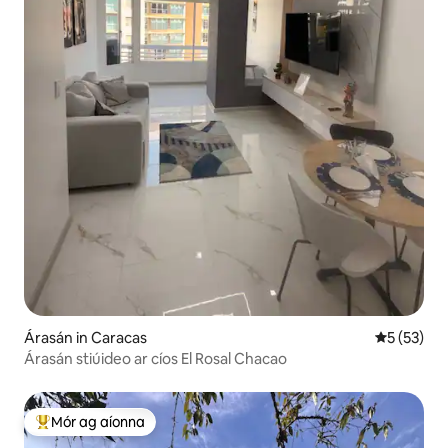
Árasán in Caracas
Meánrátáil
5 (53)
Árasán stiúideo ar cíos El Rosal Chacao
Mór ag aíonna
An-mhór ag aíonna