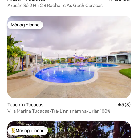
Árasán Só 2 H +2 B Radhairc As Gach Caracas
Mór ag aíonna
Mór ag aíonna
Teach in Tucacas
Meánrátái
5 (8)
Villa Marina Tucacas•Trá•Linn snámha•Urlár 100%
Mór ag aíonna
An-mhór ag aíonna