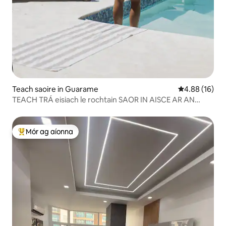
Teach saoire in Guarame
Meánrátáil 4.8
4.88 (16)
TEACH TRÁ eisiach le rochtain SAOR IN AISCE AR AN
GCLUB TRÁ
Mór ag aíonna
An-mhór ag aíonna