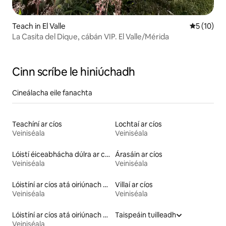
Teach in El Valle
Meánrátáil
5 (10)
La Casita del Dique, cábán VIP. El Valle/Mérida
Cinn scríbe le hiniúchadh
Cineálacha eile fanachta
Teachíní ar cíos
Lochtaí ar cíos
Veiniséala
Veiniséala
Lóistí éiceabhácha dúlra ar cíos
Árasáin ar cíos
Veiniséala
Veiniséala
Lóistíní ar cíos atá oiriúnach do pheataí
Villaí ar cíos
Veiniséala
Veiniséala
Lóistíní ar cíos atá oiriúnach do theaghlaigh
Taispeáin tuilleadh
Veiniséala