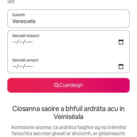
iad
Suíomh
Nuair a bheidh torthaí ar fáil, déan nascleanúint le saigheadeoc
Seiceáil isteach
Seiceáil amach
Cuardaigh
Cíosanna saoire a bhfuil ardráta acu in
Veiniséala
Aontaíonn aíonna: tá ardráta faighte ag na tréimhsí
fanachta seo mar gheall ar shuíomh, ar ghlaineacht