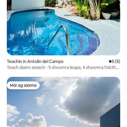
Teachín in Antolín del Campo
Meánrátái
5 (5)
Teach álainn eisiach - 5 sheomra leapa, 4 sheomra folctha,
14 dhuine fásta
Mór ag aíonna
Mór ag aíonna