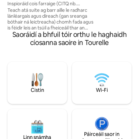
dhéanamh. Samhra
Monts
Inspioráid cois farraige (CITQ nb.
áit iontach í chun d
296829)
Teach atá suite ag barr aille le radharc
tharraingt agus n
lánléargais agus díreach (gan sreanga
Gaspésie a iniúch
bóthair ná leictreacha) chomh fada agus
is féidir leis an tsúil a fheiceáil thar an
Saoráidí a bhfuil tóir orthu le haghaidh
Abhainn! Fáilte chuig daoine a bhfuil dúil
acu sa Dúlra, sa Mhuir agus sna Sléibhte.
cíosanna saoire in Tourelle
Is cuma más sciálaithe, clársciálaithe
sneachta, siúlóirí, teilea - oibrithe thú,
srl... Sa samhradh mar atá sa
gheimhreadh, beidh tú thar a bheith
sásta leis na tírdhreacha agus le
háilleacht na timpeallachta! Suite 32
nóiméad ó ionad seirbhíse Parc de la
Gaspésie, áit a bhfaighidh tú 170
Cistin
Wi-Fi
ciliméadar de chosáin do gach leibhéal.
Páirceáil saor in
Linn snámha