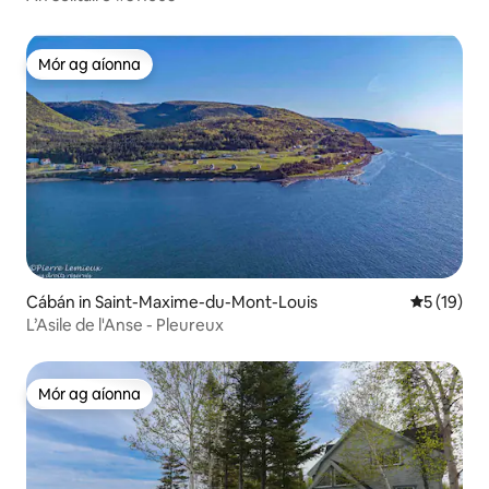
Mór ag aíonna
Mór ag aíonna
Cábán in Saint-Maxime-du-Mont-Louis
Meánrátáil
5 (19)
L’Asile de l'Anse - Pleureux
Mór ag aíonna
Mór ag aíonna