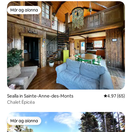
Mór ag aíonna
Mór ag aíonna
Sealla in Sainte-Anne-des-Monts
Meánrátáil 4.9
4.97 (65)
Chalet Épicéa
Mór ag aíonna
Mór ag aíonna