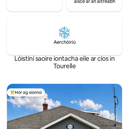
aisce ar an áitreabh
Aerchóiriú
Lóistíní saoire iontacha eile ar cíos in
Tourelle
Mór ag aíonna
An-mhór ag aíonna