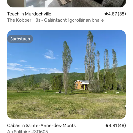
Teach in Murdochville
Meánrátáil 4.8
4.87 (38)
The Kobber Hüs - Galántacht i gcroílár an bhaile
Sáróstach
Sáróstach
Cábán in Sainte-Anne-des-Monts
Meánrátáil 4.
4.81 (48)
An Solitaire #311605