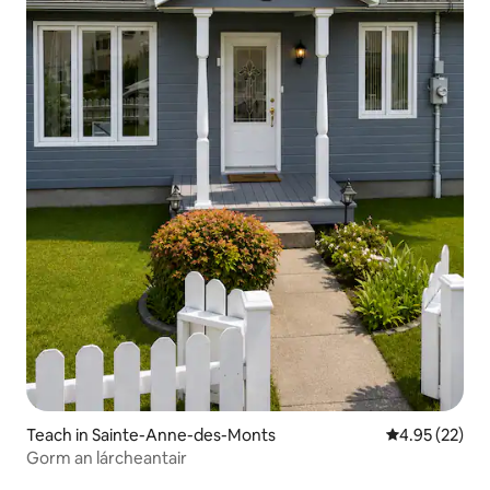
Teach in Sainte-Anne-des-Monts
Meánrátáil 4.9
4.95 (22)
Gorm an lárcheantair