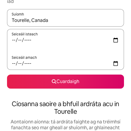
iad
Suíomh
Nuair a bheidh torthaí ar fáil, déan nascleanúint le saigheadeoc
Seiceáil isteach
Seiceáil amach
Cuardaigh
Cíosanna saoire a bhfuil ardráta acu in
Tourelle
Aontaíonn aíonna: tá ardráta faighte ag na tréimhsí
fanachta seo mar gheall ar shuíomh, ar ghlaineacht