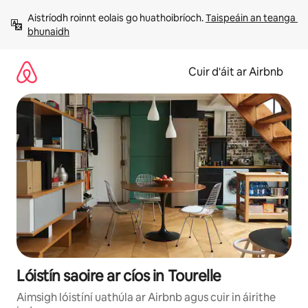
Léim
Aistríodh roinnt eolais go huathoibríoch. 
Taispeáin an teanga 
chuig
bhunaidh
ábhar
Cuir d'áit ar Airbnb
Lóistín saoire ar cíos in Tourelle
Aimsigh lóistíní uathúla ar Airbnb agus cuir in áirithe