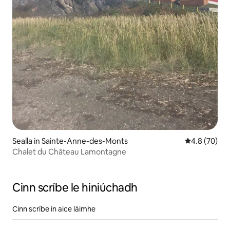
Sealla in Sainte-Anne-des-Monts
Meánrátáil 4.
4.8 (70)
Chalet du Château Lamontagne
Cinn scríbe le hiniúchadh
Cinn scríbe in aice láimhe