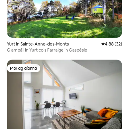
Yurt in Sainte-Anne-des-Monts
Meánrátáil 4.8
4.88 (32)
Glampáil in Yurt cois Farraige in Gaspésie
Mór ag aíonna
Mór ag aíonna