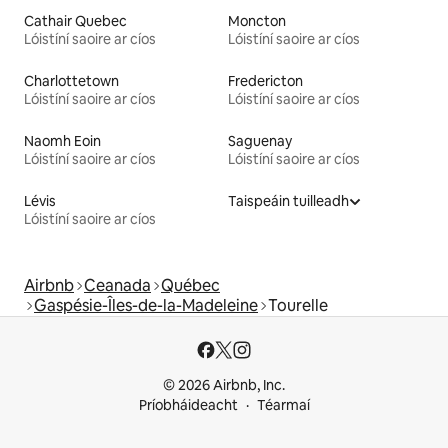
Cathair Quebec
Moncton
Lóistíní saoire ar cíos
Lóistíní saoire ar cíos
Charlottetown
Fredericton
Lóistíní saoire ar cíos
Lóistíní saoire ar cíos
Naomh Eoin
Saguenay
Lóistíní saoire ar cíos
Lóistíní saoire ar cíos
Lévis
Taispeáin tuilleadh
Lóistíní saoire ar cíos
Airbnb
Ceanada
Québec
Gaspésie-Îles-de-la-Madeleine
Tourelle
© 2026 Airbnb, Inc.
Príobháideacht
Téarmaí