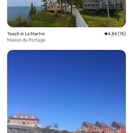
Teach in La Martre
Meánrátáil 4.8
4.84 (76)
Maison du Portage