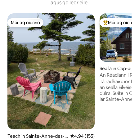
agus go leor eile.
Mór ag aíonna
Mór ag aíonna
Mór ag aíonna
An-mhór ag aíon
Sealla in Cap-au-
An Réadlann | Radh
Chocs
Tá radhairc iontac
an sealla Eilvéiseac
dúlra. Suite in Ca
lár Sainte-Anne-d
nóiméad ó Gîte du
do dhíograiseoirí 
dhíreach ar thailte
cosáin ón gclós, ru
rothaíocht sléibhe,
siúl ar bhróga sneac
Teach in Sainte-Anne-des-
Meánrátáil 4.94 as 5, 155 léirmh
4.94 (155)