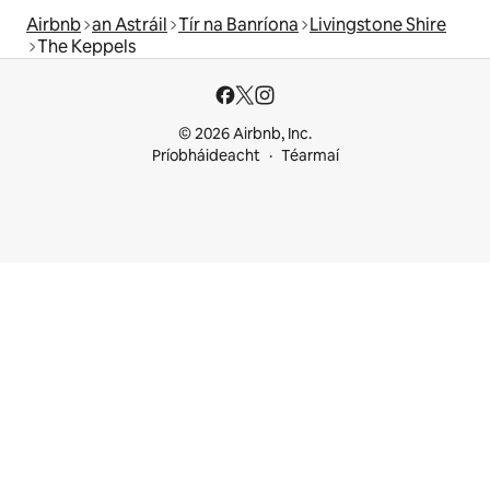
Airbnb
an Astráil
Tír na Banríona
Livingstone Shire
The Keppels
© 2026 Airbnb, Inc.
Príobháideacht
Téarmaí