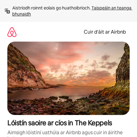
Léim
Aistríodh roinnt eolais go huathoibríoch. 
Taispeáin an teanga 
chuig
bhunaidh
ábhar
Cuir d'áit ar Airbnb
Lóistín saoire ar cíos in The Keppels
Aimsigh lóistíní uathúla ar Airbnb agus cuir in áirithe