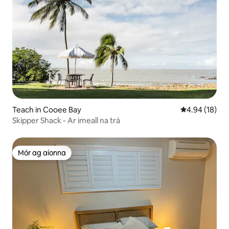
Teach in Cooee Bay
Meánrátáil 4.9
4.94 (18)
Skipper Shack - Ar imeall na trá
Mór ag aíonna
Mór ag aíonna