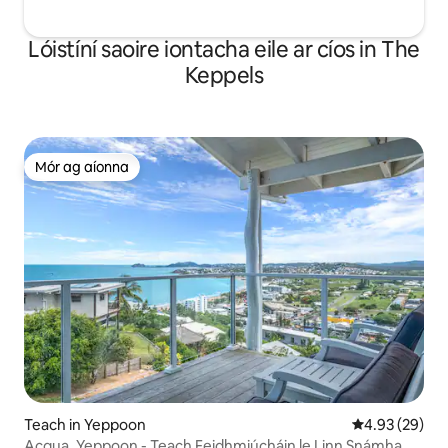
Lóistíní saoire iontacha eile ar cíos in The
Keppels
Mór ag aíonna
Mór ag aíonna
Teach in Yeppoon
Meánrátáil 4.9
4.93 (29)
Acqua, Yeppoon - Teach Feidhmiúcháin le Linn Snámha &