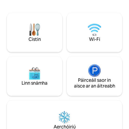
snámh a bhaint ag an trá a bhfuil patróil
uisce báistí. Cistin lánfheistithe, plean
ann. Tá fáilte roimh gach madra, tá deic
oscailte ina bhfuil
mhór iata ann, ach níl aon ghairdín ann.
cónaithe, atá foir
Tabhair faoi deara go bhfuilimid ar chnoc
do chairde atá ag l
agus mar sin níl sé oiriúnach do dhaoine a
dhodhearmadta. D
bhfuil fadhbanna soghluaisteachta acu.
thránna gan mhill
An bhfuil tú ag tabhairt cuairt ar Oileán
bríomhara snorclá
Cistin
Wi-Fi
Mór Keppel? Faigheann aíonna lascaine
cuimhní buana.
suas le $50 ar fhruiliú báid GKI.
Páirceáil saor in
Linn snámha
aisce ar an áitreabh
Aerchóiriú