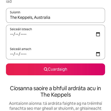
iad
Suíomh
Nuair a bheidh torthaí ar fáil, déan nascleanúint le saigheadeoc
Seiceáil isteach
Seiceáil amach
Cuardaigh
Cíosanna saoire a bhfuil ardráta acu in
The Keppels
Aontaíonn aíonna: tá ardráta faighte ag na tréimhsí
fanachta seo mar gheall ar shuíomh, ar ghlaineacht