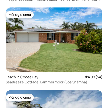
Radhairc
Mór ag aíonna
Mór ag aíonna
Teach in Cooee Bay
Meánrátáil 4.9
4.93 (54)
SeaBreeze Cottage, Lammermoor (Spa Snámha)
Mór ag aíonna
Mór ag aíonna