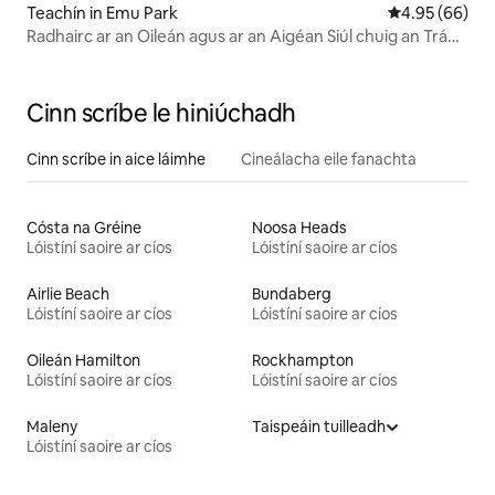
Teachín in Emu Park
Meánrátáil 4.9
4.95 (66)
Radhairc ar an Oileán agus ar an Aigéan Siúl chuig an Trá
Agus Siopaí
Cinn scríbe le hiniúchadh
Cinn scríbe in aice láimhe
Cineálacha eile fanachta
Cósta na Gréine
Noosa Heads
Lóistíní saoire ar cíos
Lóistíní saoire ar cíos
Airlie Beach
Bundaberg
Lóistíní saoire ar cíos
Lóistíní saoire ar cíos
Oileán Hamilton
Rockhampton
Lóistíní saoire ar cíos
Lóistíní saoire ar cíos
Maleny
Taispeáin tuilleadh
Lóistíní saoire ar cíos