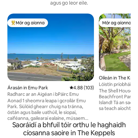
agus go leor eile.
Mór ag aíonna
Mór ag aíonna
An-mhór ag aíonna
Mór ag aíonna
Oileán in The Kepp
Lóistín príobháidea
Árasán in Emu Park
Meánrátáil 4.88 as 5, 103 léirmh
4.88 (103)
House
The Shell House – 
Radharc ar an Aigéan i bPáirc Emu
Beachfront Paradi
Aonad 1 sheomra leapa i gcroílár Emu
Island! Tá an saoire 
Park. Siúlóid ghearr chuig na tránna,
sa teach aíochta 
óstán agus baile uathúil, le siopaí,
sheomra leapa seo
caiféanna, gailearaí ealaíne, músaem
hálainn. Bain sult 
Saoráidí a bhfuil tóir orthu le haghaidh
agus séadchomhartha RSL Lig do scíth ar
an aigéan, rochtai
do dheic mhór óna bhfuil radhairc ar an
cíosanna saoire in The Keppels
agus maireachtáil a
aigéan nó téigh trasna an bhóthair chun
chomhshaol le gr