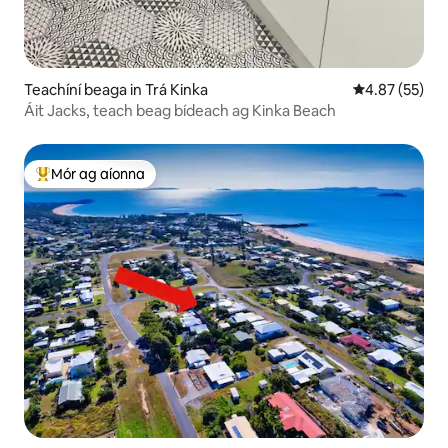
Teachíní beaga in Trá Kinka
Meánrátáil 4.8
4.87 (55)
Áit Jacks, teach beag bídeach ag Kinka Beach
Mór ag aíonna
An-mhór ag aíonna