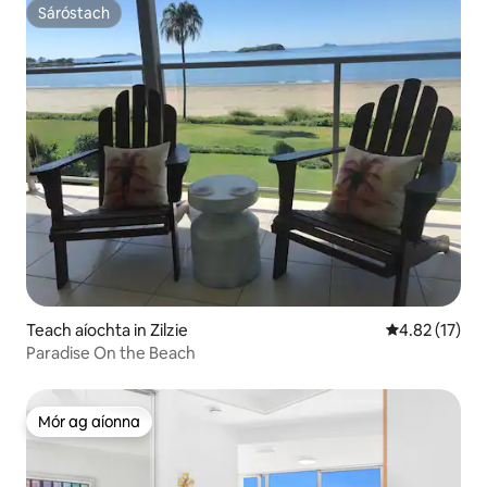
Sáróstach
Sáróstach
Teach aíochta in Zilzie
Meánrátáil 4.
4.82 (17)
Paradise On the Beach
Mór ag aíonna
Mór ag aíonna