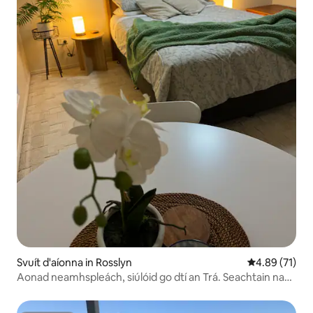
Svuít d'aíonna in Rosslyn
Meánrátáil 4.8
4.89 (71)
Aonad neamhspleách, siúlóid go dtí an Trá. Seachtain na
Mairteola 2027