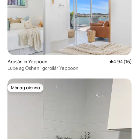
Árasán in Yeppoon
Meánrátáil 4.9
4.94 (16)
Luxe ag Oshen i gcroílár Yeppoon
Mór ag aíonna
Mór ag aíonna