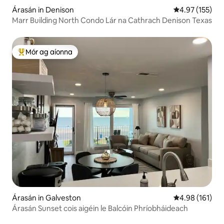
Árasán in Denison
Meánrátáil 4.97
4.97 (155)
Marr Building North Condo Lár na Cathrach Denison Texas
Mór ag aíonna
An-mhór ag aíonna
Árasán in Galveston
Meánrátáil 4.98
4.98 (161)
Árasán Sunset cois aigéin le Balcóin Phríobháideach