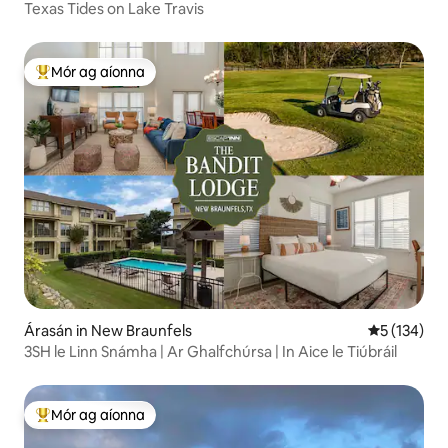
Texas Tides on Lake Travis
Mór ag aíonna
An-mhór ag aíonna
Árasán in New Braunfels
Meánrátáil 
5 (134)
3SH le Linn Snámha | Ar Ghalfchúrsa | In Aice le Tiúbráil
Mór ag aíonna
An-mhór ag aíonna