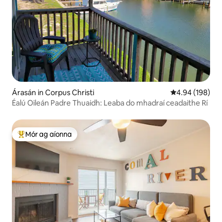
Árasán in Corpus Christi
Meánrátáil 4.94
4.94 (198)
Éalú Oileán Padre Thuaidh: Leaba do mhadraí ceadaithe Rí
Mór ag aíonna
An-mhór ag aíonna