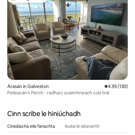
An-mhór ag aíonna
Árasán in Galveston
Meánrátáil 4.95
4.95 (130)
Peileacán's Perch - radharc suaimhneach cois trá!
Cinn scríbe le hiniúchadh
Cineálacha eile fanachta
Rudaí le déanamh