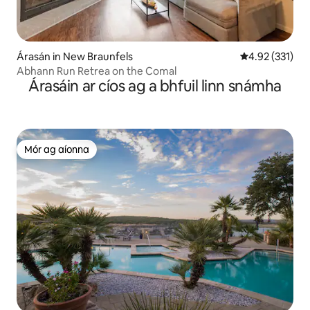
Árasán in New Braunfels
Meánrátáil 4.92
4.92 (331)
Abhann Run Retrea on the Comal
Árasáin ar cíos ag a bhfuil linn snámha
Mór ag aíonna
Mór ag aíonna