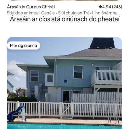
Árasán in Corpus Christi
Meánrátáil 4.94
4.94 (245)
Stiúideo ar imeall Canála • Siúl chuig an Trá• Linn Snámha &
Árasáin ar cíos atá oiriúnach do pheataí
Cé
Mór ag aíonna
Mór ag aíonna