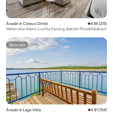
Árasán in Corpus Christi
Meánrátáil 4.95
4.95 (215)
Waterview Álainn, Lochta Fairsing, Balcóin Phríobháideach
Sáróstach
Sáróstach
Árasán in Lago Vista
Meánrátáil 4.8
4.81 (154)