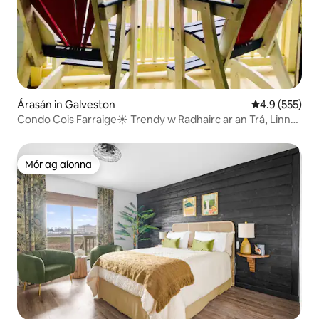
Árasán in Galveston
Meánrátáil 4.9
4.9 (555)
Condo Cois Farraige☀ Trendy w Radhairc ar an Trá, Linn
Snámha & HotTub
Mór ag aíonna
Mór ag aíonna