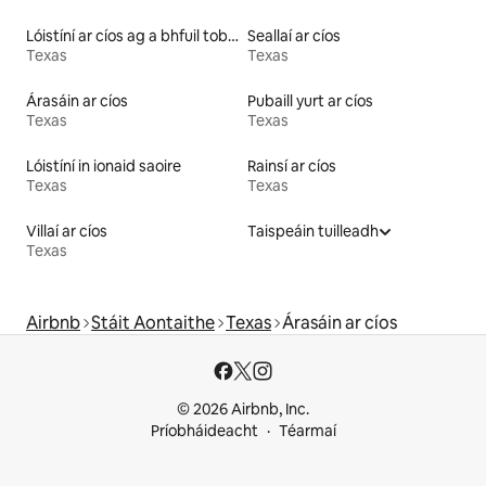
Lóistíní ar cíos ag a bhfuil tobán te
Seallaí ar cíos
Texas
Texas
Árasáin ar cíos
Pubaill yurt ar cíos
Texas
Texas
Lóistíní in ionaid saoire
Rainsí ar cíos
Texas
Texas
Villaí ar cíos
Taispeáin tuilleadh
Texas
Airbnb
Stáit Aontaithe
Texas
Árasáin ar cíos
© 2026 Airbnb, Inc.
Príobháideacht
Téarmaí