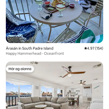
Árasán in South Padre Island
Meánrátáil 4.97
4.97 (154)
Happy Hammerhead - Oceanfront
Mór ag aíonna
Mór ag aíonna