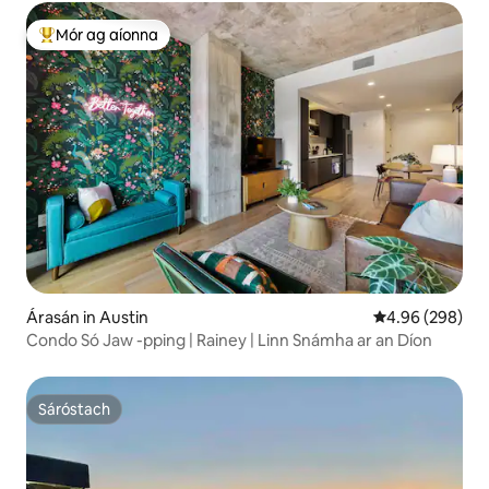
Mór ag aíonna
An-mhór ag aíonna
Árasán in Austin
Meánrátáil 4.96
4.96 (298)
Condo Só Jaw -pping | Rainey | Linn Snámha ar an Díon
Sáróstach
Sáróstach