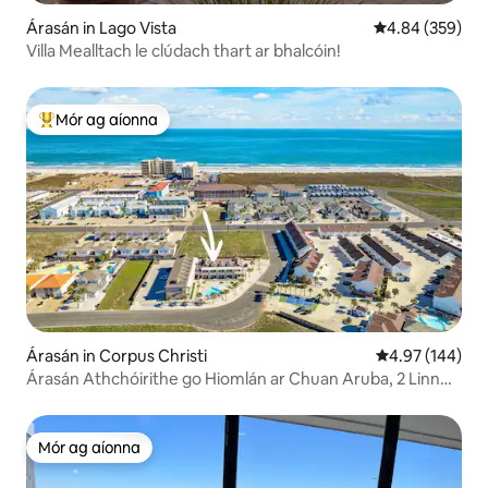
Árasán in Lago Vista
Meánrátáil 4.84
4.84 (359)
Villa Mealltach le clúdach thart ar bhalcóin!
Mór ag aíonna
An-mhór ag aíonna
Árasán in Corpus Christi
Meánrátáil 4.97
4.97 (144)
Árasán Athchóirithe go Hiomlán ar Chuan Aruba, 2 Linn
Snámha Théite
Mór ag aíonna
Mór ag aíonna