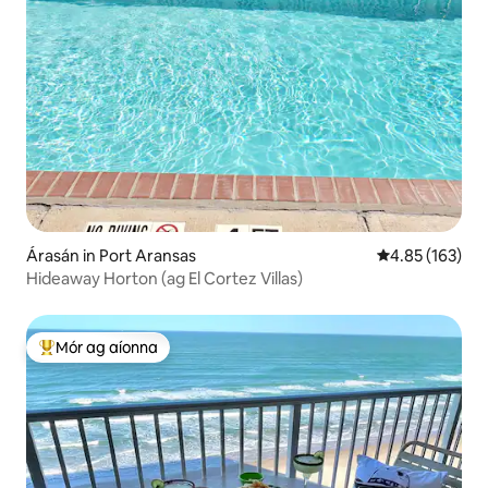
Árasán in Port Aransas
Meánrátáil 4.85
4.85 (163)
Hideaway Horton (ag El Cortez Villas)
Mór ag aíonna
An-mhór ag aíonna