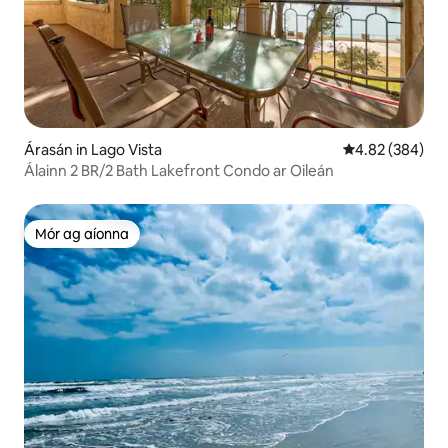
Árasán in Lago Vista
Meánrátáil 4.82
4.82 (384)
Álainn 2 BR/2 Bath Lakefront Condo ar Oileán
Mór ag aíonna
Mór ag aíonna