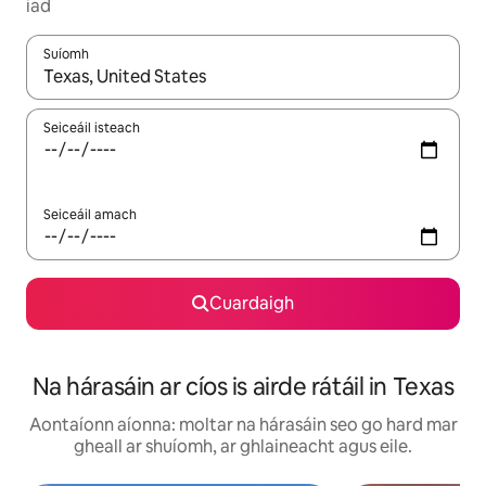
iad
Suíomh
Nuair a bheidh torthaí ar fáil, déan nascleanúint le saigheadeoc
Seiceáil isteach
Seiceáil amach
Cuardaigh
Na hárasáin ar cíos is airde rátáil in Texas
Aontaíonn aíonna: moltar na hárasáin seo go hard mar
gheall ar shuíomh, ar ghlaineacht agus eile.