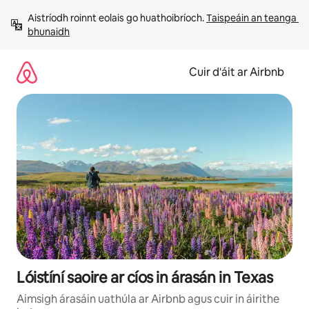
Léim
Aistríodh roinnt eolais go huathoibríoch. 
Taispeáin an teanga 
chuig
bhunaidh
ábhar
Cuir d'áit ar Airbnb
Lóistíní saoire ar cíos in árasán in Texas
Aimsigh árasáin uathúla ar Airbnb agus cuir in áirithe