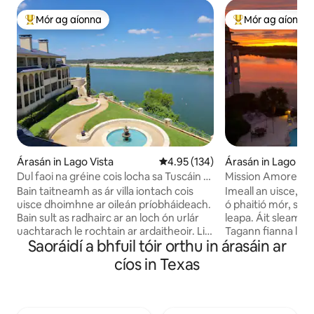
Mór ag aíonna
Mór ag aíonna
An-mhór ag aíonna
An-mhór ag aíon
Árasán in Lago Vista
Meánrátáil 4.95 as 5, 134 léirmh
4.95 (134)
Árasán in Lago Vis
Dul faoi na gréine cois locha sa Tuscáin ar
Mission Amore ❤️ 
Oileán ar Loch Travis
Bain taitneamh as ár villa iontach cois
Imeall an uisce, r
uisce dhoimhne ar oileán príobháideach.
ó phaitió mór, se
Bain sult as radhairc ar an loch ón urlár
leapa. Áit sleamhn
uachtarach le rochtain ar ardaitheoir. Lig
Tagann fianna laet
Saoráidí a bhfuil tóir orthu in árasáin ar
do scíth i linnte snámha (tá an ceann faoi
príobháideach Loch 
dhíon dúnta), tobáin the agus seomra
álainn atá ag brea
cíos in Texas
allais. Bí gníomhach san ionad aclaíochta,
agus ar an linn sn
sa spá salóin, sa pickle ball nó sna
ardaitheoir, meais
cúirteanna leadóige. Ansin, bain sult as
níocháin/triomadór
ár mbialainn deireadh seachtaine. Féach
ag an deireadh sea