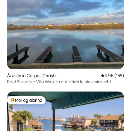
Árasán in Corpus Christi
Meánrátáil 4.96
4.96 (159)
Reel Paradise: Villa Waterfront réidh le hiascaireacht
Mór ag aíonna
An-mhór ag aíonna