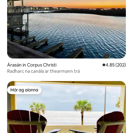
Árasán in Corpus Christi
Meánrátáil 4.85
4.85 (202)
Radharc na canála ar thearmann trá
Mór ag aíonna
Mór ag aíonna