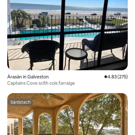
Árasán in Galveston
Meánrátáil 4.83
4.83 (275)
Captains Cove scíth cois farraige
Sáróstach
Sáróstach