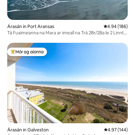
Árasán in Port Aransas
Meánrátáil 4.94
4.94 (186)
Tá Fuaimeanna na Mara ar imeall na Trá 2Br/2Ba le 2 Linnte
Ollmhór
Mór ag aíonna
An-mhór ag aíonna
Árasán in Galveston
Meánrátáil 4.97
4.97 (144)