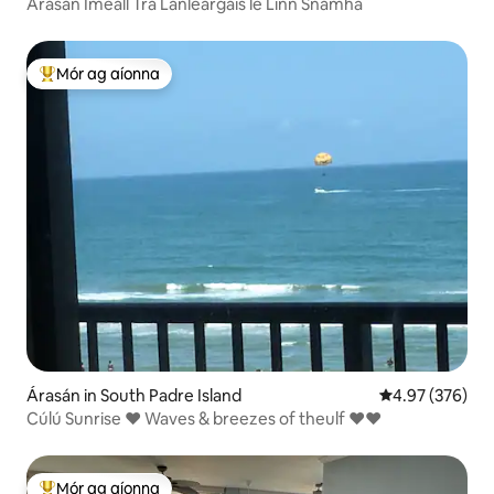
Árasán Imeall Trá Lánléargais le Linn Snámha
Mór ag aíonna
An-mhór ag aíonna
Árasán in South Padre Island
Meánrátáil 4.97
4.97 (376)
Cúlú Sunrise ❤ Waves & breezes of theulf ❤❤
Mór ag aíonna