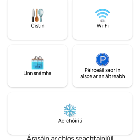
ar bháid ag cúrsáil ón mbalcóin ag luí na
(an ceann laistigh 
gréine agus bain sult as na fianna a
(faoi bhun na villa)
thagann ar an oileán. Mar gheall ar
2ú seachtain de mh
fhrithghníomhartha ailléirgeacha troma,
snámha thuaidh agu
Cistin
Wi-Fi
ní féidir linn glacadh le hainmhithe. Duillín
Tobáin te, seomraí
báid ar fáil ar cíos.
aclaíochta, clár me
leadóg.
Páirceáil saor in
Linn snámha
aisce ar an áitreabh
Aerchóiriú
Árasáin ar chíos seachtainiúil