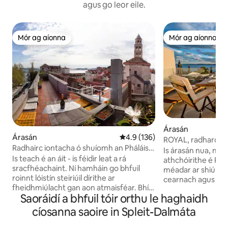
agus go leor eile.
Mór ag aíonna
Mór ag aíonna
Mór ag aíonna
Mór ag aíonna
Árasán
Árasán
Meánrátáil 4.9 as 5, 136 léirmh
4.9 (136)
ROYAL, radharc na 
Radhairc iontacha ó shuíomh an Pháláis
jacuzzi
Is árasán nua, nua
nach féidir a shárú
Is teach é an áit - is féidir leat a rá
athchóirithe é Roya
sracfhéachaint. Ní hamháin go bhfuil
méadar ar shiúl ón
roinnt lóistín steiriúil dírithe ar
cearnach agus 30
fheidhmiúlacht gan aon atmaisféar. Bhí
ardán aige. Tagan
Saoráidí a bhfuil tóir orthu le haghaidh
sé i gceist go mbeadh carachtar ann
leapa, seomra suí, 
agus má tá sé ina shuí díreach leat, beidh
háit itheacháin, s
cíosanna saoire in Spleit-Dalmáta
tú ag iarraidh fanacht go maith. Tá
cithfholcadán iont
d'óstach agus d'fhoireann glantacháin
beárbaiciú, garáiste