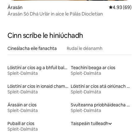
Árasán
Meánrátáil 4.9
4.93 (69)
Árasán Só Dhá Urlár in aice le Pálás Diocletian
Cinn scríbe le hiniúchadh
Cineálacha eile fanachta
Rudaí le déanamh
Lóistíní ar cíos ag a bhfuil balcóin
Teachíní beaga ar cíos
Spleit-Dalmáta
Spleit-Dalmáta
Lóistíní ar cíos in ionaid champála
Lóistíní ar cíos atá oiriúnach do theaghlaigh
Spleit-Dalmáta
Spleit-Dalmáta
Árasáin ar cíos
Svuíteanna príobháideacha ar cíos
Spleit-Dalmáta
Spleit-Dalmáta
Pubaill ar cíos
Taispeáin tuilleadh
Spleit-Dalmáta