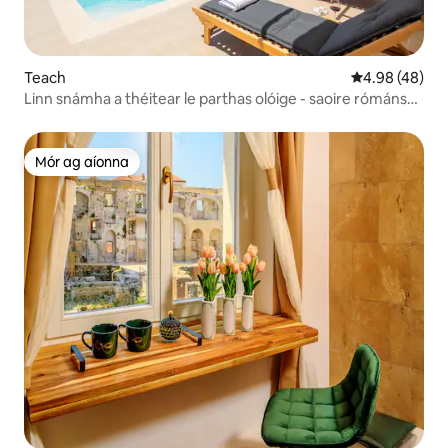
Teach
Meánrátáil 4.9
4.98 (48)
Linn snámha a théitear le parthas olóige - saoire rómánsúil
do 2 cheann
Mór ag aíonna
Mór ag aíonna