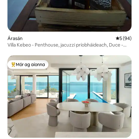
Árasán
Meánrátáil 
5 (94)
Villa Kebeo - Penthouse, jacuzzi príobháideach, Duce -
Omis
Mór ag aíonna
An-mhór ag aíonna