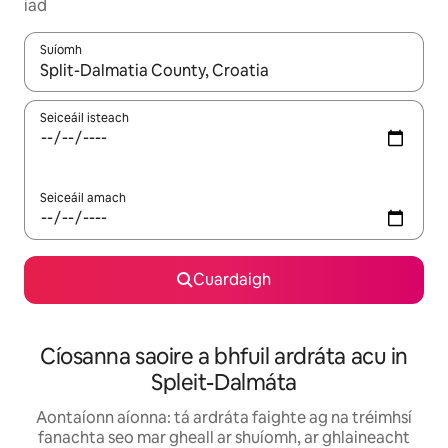
iad
Suíomh
Nuair a bheidh torthaí ar fáil, déan nascleanúint le saigheadeoc
Seiceáil isteach
Seiceáil amach
Cuardaigh
Cíosanna saoire a bhfuil ardráta acu in
Spleit-Dalmáta
Aontaíonn aíonna: tá ardráta faighte ag na tréimhsí
fanachta seo mar gheall ar shuíomh, ar ghlaineacht