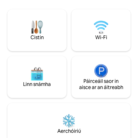
vacsaínithe agus cloí le bearta eipidéim
réscáileáin i ngac
na heipidéime chuig an litir. Baineann an
saor in aisce. Tai
rud céanna le bialanna, caiféanna,
a bhfuil radharc os
músaeim agus siopaí, mar sin ba chóir
ar na hoileáin mágu
duit a bheith in ann do scíth a ligean agus
taitneamh a bhain
a bheith sábháilte. Níl le déanamh agat
cóngarach. Tá Trog
Cistin
Wi-Fi
ach am iontach a bheith agat agus
Aerfort Split 8 km ó
cuimhní maithe a ghlacadh leat.
Páirceáil saor in
Linn snámha
aisce ar an áitreabh
Aerchóiriú