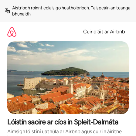
Léim
Aistríodh roinnt eolais go huathoibríoch. 
Taispeáin an teanga 
chuig
bhunaidh
ábhar
Cuir d'áit ar Airbnb
Lóistín saoire ar cíos in Spleit-Dalmáta
Aimsigh lóistíní uathúla ar Airbnb agus cuir in áirithe