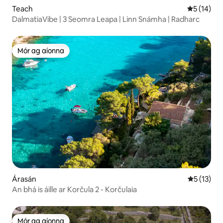
Teach
Meánrátáil
5 (14)
DalmatiaVibe | 3 Seomra Leapa | Linn Snámha | Radharc
Mór ag aíonna
Mór ag aíonna
Árasán
Meánrátáil
5 (13)
An bhá is áille ar Korčula 2 - Korčulaia
Mór ag aíonna