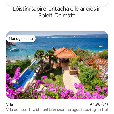
Lóistíní saoire iontacha eile ar cíos in
Spleit-Dalmáta
Mór ag aíonna
Mór ag aíonna
Villa
Meánrátáil 4.9
4.96 (74)
Villa den scoth, a bhean! Linn snámha agus jacúzi ag an trá!