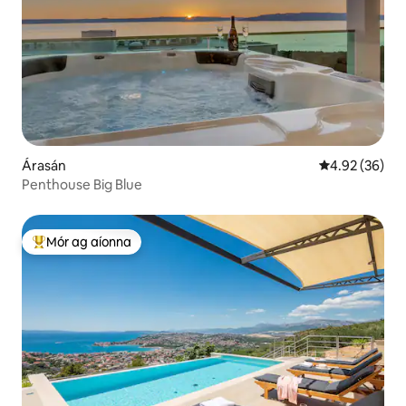
Árasán
Meánrátáil 4.9
4.92 (36)
Penthouse Big Blue
Mór ag aíonna
An-mhór ag aíonna