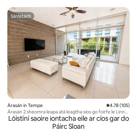
Sáróstach
Sáróstach
Árasán in Tempe
Meánrátáil 4.78
4.78 (105)
Árasán 2 sheomra leapa atá leagtha síos go foirfe le Linn
Lóistíní saoire iontacha eile ar cíos gar do
Snámha!
Páirc Sloan