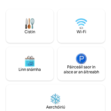
cruinnithe roimh an gcluiche.
aerfort, croílár S
Soláthraíonn seomra suí mór agus
Cubs agus staidea
seomra tosaigh go leor spáis do bhaill
bialanna agus amh
chun scaipeadh amach nó bailiú le chéile.
díreach trasna na 
Dhá cluichí stua, blackjack agus táblaí
teolaí 4 sheomra l
craps. Tá Fire TV le Amazon Prime, MLB i
mháistir. Ní mór 
ngach seomra agus is féidir le haíonna
do riachtanais bhu
Cistin
Wi-Fi
logáil isteach ina seirbhísí féin. Tá costas
carr ar fáil má the
breise $20 USD in aghaidh an lae ar an
👍
linn snámha théite.
Páirceáil saor in
Linn snámha
aisce ar an áitreabh
Aerchóiriú