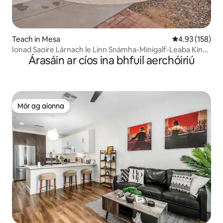
Teach in Mesa
Meánrátáil 4.93
4.93 (158)
Ionad Saoire Lárnach le Linn Snámha-Minigalf-Leaba King-
Árasáin ar cíos ina bhfuil aerchóiriú
WiFi
Mór ag aíonna
Mór ag aíonna