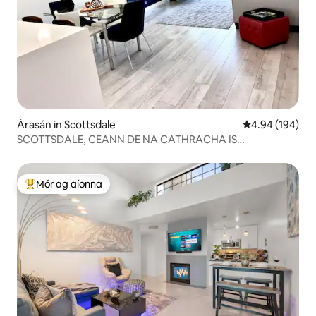
Árasán in Scottsdale
Meánrátáil 4.94
4.94 (194)
SCOTTSDALE, CEANN DE NA CATHRACHA IS
SIAMSAÍOCHTA!
Mór ag aíonna
An-mhór ag aíonna