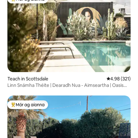
An-mhór ag aíonna
Teach in Scottsdale
Meánrátáil 4.98
4.98 (321)
Linn Snámha Théite | Dearadh Nua - Aimseartha | Oasis
Phríobháideach | Giomnáisiam
Mór ag aíonna
An-mhór ag aíonna