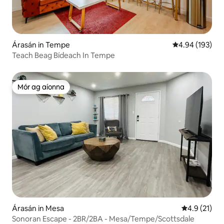
Árasán in Tempe
Meánrátáil 4.94
4.94 (193)
Teach Beag Bídeach In Tempe
Mór ag aíonna
Mór ag aíonna
Árasán in Mesa
Meánrátáil 4
4.9 (21)
Sonoran Escape - 2BR/2BA - Mesa/Tempe/Scottsdale