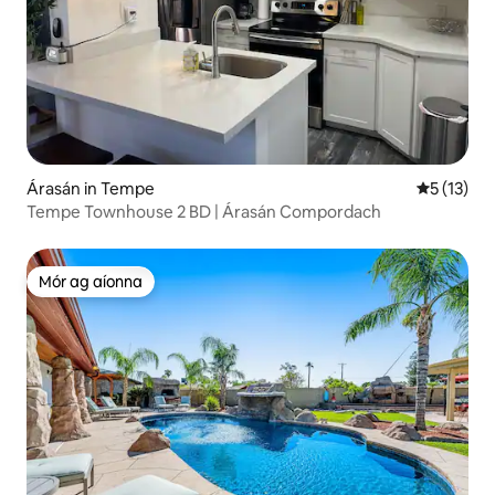
Árasán in Tempe
Meánrátáil
5 (13)
Tempe Townhouse 2 BD | Árasán Compordach
Mór ag aíonna
Mór ag aíonna