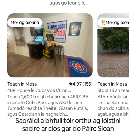
agus go leor eile.
Mór ag aíonna
Mór ag aíonna
Mór ag aíonna
An-mhór ag aíon
Teach in Mesa
Meánrátáil 4.97 as 5, 156 léirmh
4.97 (156)
Teach in Mesa
4BR House le Cubs/ASU/Linn
Stop! Tá an teach f
Snámha/Cuir Glas/Billiards i bhfeidhm
sheomra folctha a
Teach 1,600 troigh chearnach 4BR/2BA
Athmhúnlú iontach
in aice le Cubs Park agus ASU le Linn
i mí na Samhna 202
Tumadóireachta Théite, Glasán Putála,
chun do scíth a lig
agus Ceardlann le haghaidh
agat, agus a bheith
Saoráidí a bhfuil tóir orthu ag lóistíní
Siamsaíochta Allamuigh. Soláthraíonn an
seo an áit duitse! 
paitió tosaigh scáthaithe clúdach le
oiliúint an earraig
saoire ar cíos gar do Páirc Sloan
haghaidh caife na maidine agus
agus siamsaíocht. 