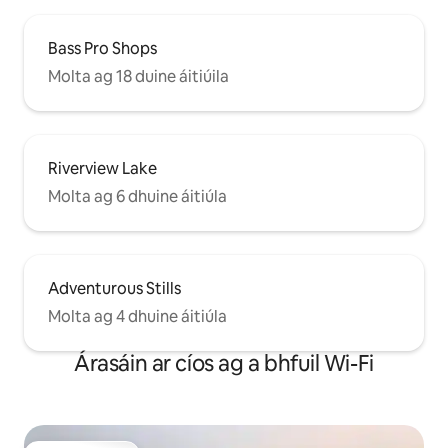
Bass Pro Shops
Molta ag 18 duine áitiúila
Riverview Lake
Molta ag 6 dhuine áitiúla
Adventurous Stills
Molta ag 4 dhuine áitiúla
Árasáin ar cíos ag a bhfuil Wi-Fi