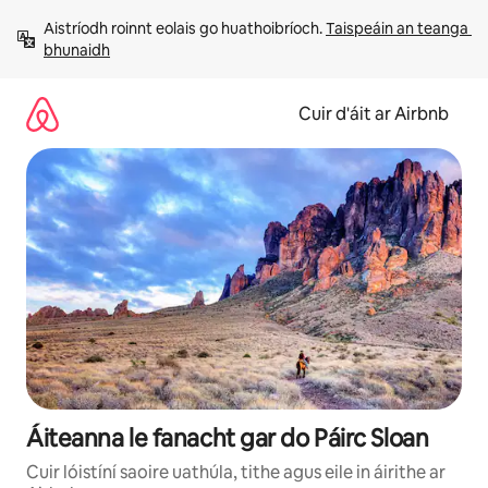
Léim
Aistríodh roinnt eolais go huathoibríoch. 
Taispeáin an teanga 
chuig
bhunaidh
ábhar
Cuir d'áit ar Airbnb
Áiteanna le fanacht gar do Páirc Sloan
Cuir lóistíní saoire uathúla, tithe agus eile in áirithe ar