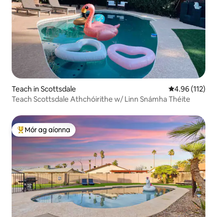
Teach in Scottsdale
Meánrátáil 4.9
4.96 (112)
Teach Scottsdale Athchóirithe w/ Linn Snámha Théite
Mór ag aíonna
An-mhór ag aíonna