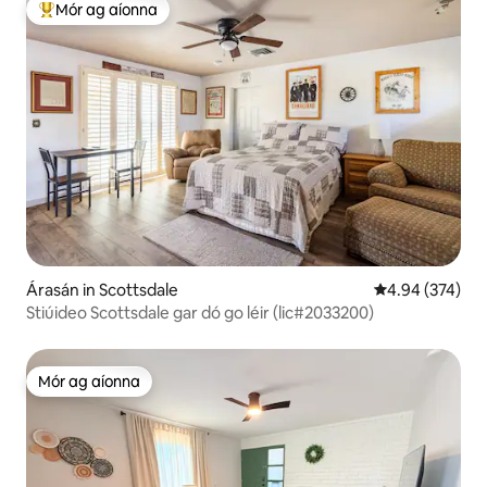
Mór ag aíonna
An-mhór ag aíonna
Árasán in Scottsdale
Meánrátáil 4.94
4.94 (374)
Stiúideo Scottsdale gar dó go léir (lic#2033200)
Mór ag aíonna
Mór ag aíonna