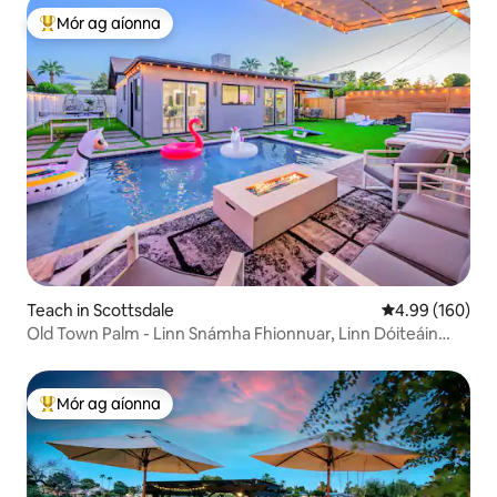
Mór ag aíonna
An-mhór ag aíonna
Teach in Scottsdale
Meánrátáil 4.99
4.99 (160)
Old Town Palm - Linn Snámha Fhionnuar, Linn Dóiteáin
Jácúzi
Mór ag aíonna
An-mhór ag aíonna