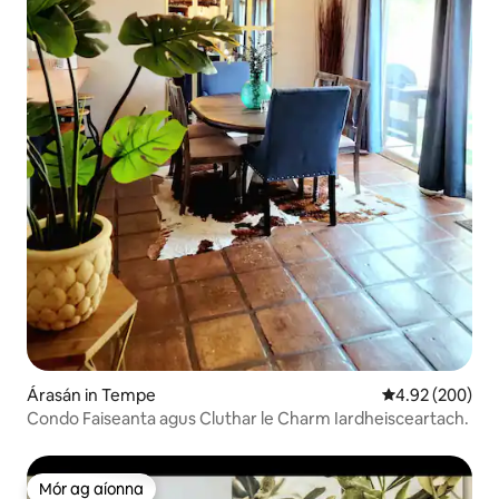
Árasán in Tempe
Meánrátáil 4.92
4.92 (200)
Condo Faiseanta agus Cluthar le Charm Iardheisceartach.
Mór ag aíonna
Mór ag aíonna