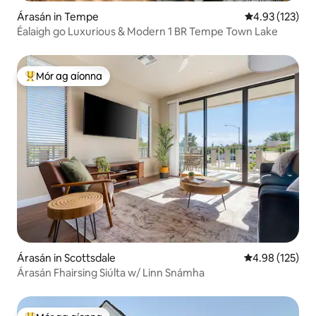
Árasán in Tempe
Meánrátáil 4.93
4.93 (123)
Éalaigh go Luxurious & Modern 1 BR Tempe Town Lake
Mór ag aíonna
An-mhór ag aíonna
Árasán in Scottsdale
Meánrátáil 4.98
4.98 (125)
Árasán Fhairsing Siúlta w/ Linn Snámha