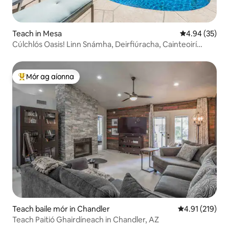
Teach in Mesa
Meánrátáil 4.9
4.94 (35)
Cúlchlós Oasis! Linn Snámha, Deirfiúracha, Cainteoirí
Bluetooth!
Mór ag aíonna
An-mhór ag aíonna
Teach baile mór in Chandler
Meánrátáil 4.9
4.91 (219)
Teach Paitió Ghairdíneach in Chandler, AZ