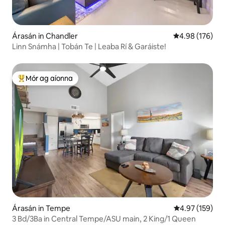
Árasán in Chandler
Meánrátáil 4.98
4.98 (176)
Linn Snámha | Tobán Te | Leaba Rí & Garáiste!
Mór ag aíonna
An-mhór ag aíonna
Árasán in Tempe
Meánrátáil 4.97
4.97 (159)
3 Bd/3Ba in Central Tempe/ASU main, 2 King/1 Queen