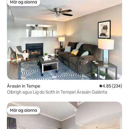
Mór ag aíonna
Mór ag aíonna
Árasán in Tempe
Meánrátáil 4.85
4.85 (234)
Oibrigh agus Lig do Scíth in Tempe! Árasán Galánta
Mór ag aíonna
Mór ag aíonna