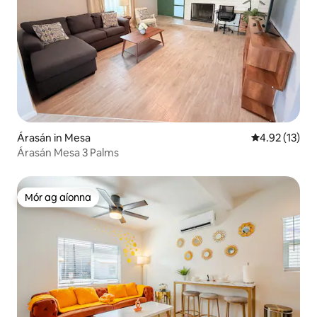
Árasán in Mesa
Meánrátáil 4.
4.92 (13)
Árasán Mesa 3 Palms
Mór ag aíonna
Mór ag aíonna