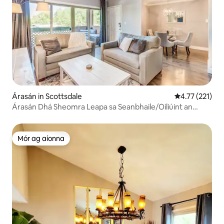
Árasán in Scottsdale
Meánrátáil 4.7
4.77 (221)
Árasán Dhá Sheomra Leapa sa Seanbhaile/Oiliúint an
Earraigh
Mór ag aíonna
Mór ag aíonna