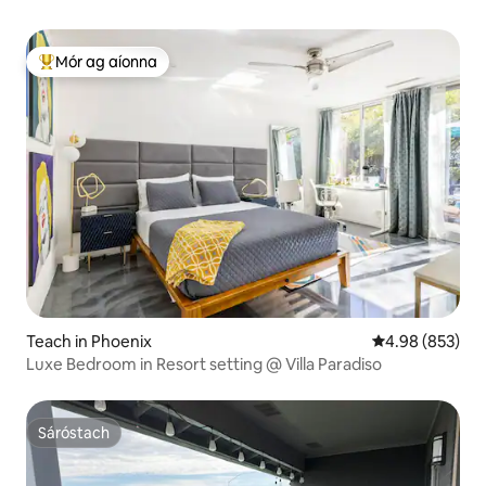
Mór ag aíonna
An-mhór ag aíonna
Teach in Phoenix
Meánrátáil 4.98
4.98 (853)
Luxe Bedroom in Resort setting @ Villa Paradiso
Sáróstach
Sáróstach