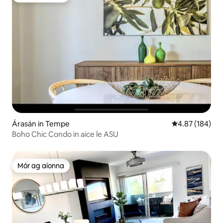
Árasán in Tempe
Meánrátáil 4.87
4.87 (184)
Boho Chic Condo in aice le ASU
Mór ag aíonna
Mór ag aíonna