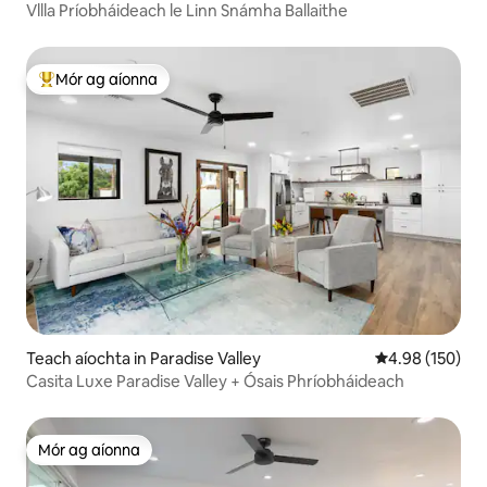
Vllla Príobháideach le Linn Snámha Ballaithe
Mór ag aíonna
An-mhór ag aíonna
Teach aíochta in Paradise Valley
Meánrátáil 4.98
4.98 (150)
Casita Luxe Paradise Valley + Ósais Phríobháideach
Mór ag aíonna
Mór ag aíonna