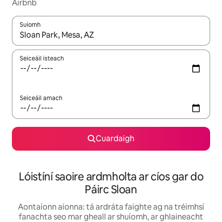
Airbnb
Suíomh
Nuair a bheidh torthaí ar fáil, déan nascleanúint le saigheadeoc
Seiceáil isteach
Seiceáil amach
Cuardaigh
Lóistíní saoire ardmholta ar cíos gar do
Páirc Sloan
Aontaíonn aíonna: tá ardráta faighte ag na tréimhsí
fanachta seo mar gheall ar shuíomh, ar ghlaineacht