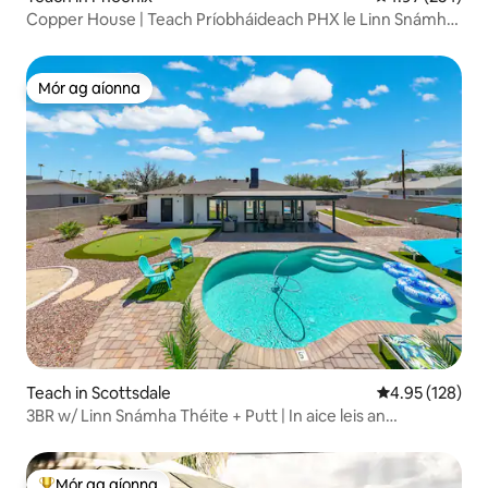
Copper House | Teach Príobháideach PHX le Linn Snámha
agus Tobán Te
Mór ag aíonna
Mór ag aíonna
Teach in Scottsdale
Meánrátáil 4.95
4.95 (128)
3BR w/ Linn Snámha Théite + Putt | In aice leis an
Seanbhaile
Mór ag aíonna