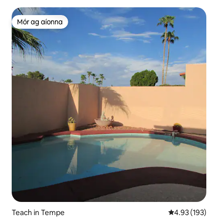
Mór ag aíonna
Mór ag aíonna
Teach in Tempe
Meánrátáil 4.93
4.93 (193)