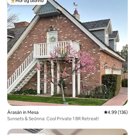
Mór ag aíonna
An-mhór ag aíonna
Árasán in Mesa
Meánrátáil 4.99
4.99 (136)
Sunsets & Seónna: Cool Private 1 BR Retreat!