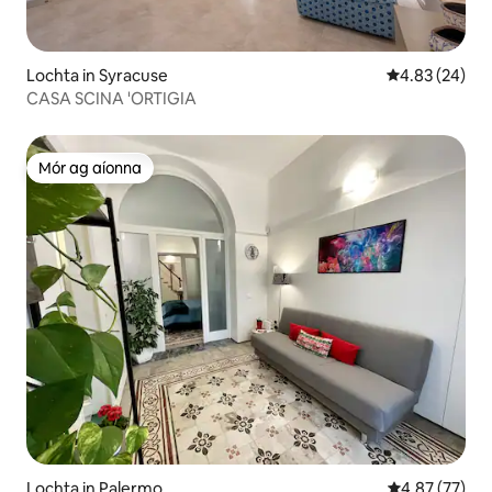
Lochta in Syracuse
Meánrátáil 4.8
4.83 (24)
CASA SCINA 'ORTIGIA
Mór ag aíonna
Mór ag aíonna
Lochta in Palermo
Meánrátáil 4.8
4.87 (77)