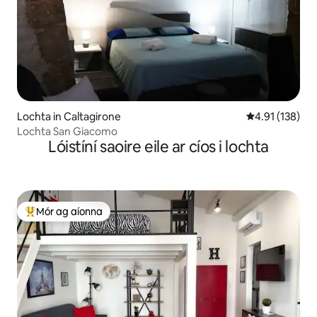
Lochta in Caltagirone
Meánrátáil 4.9
4.91 (138)
Lochta San Giacomo
Lóistíní saoire eile ar cíos i lochta
Mór ag aíonna
An-mhór ag aíonna