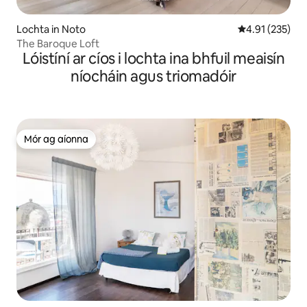
Lochta in Noto
Meánrátáil 4.91
4.91 (235)
The Baroque Loft
Lóistíní ar cíos i lochta ina bhfuil meaisín
níocháin agus triomadóir
Mór ag aíonna
Mór ag aíonna