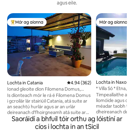
agus eile.
Mór ag aíonna
Mór ag aíonna
An-mhór ag aíonna
Mór ag aíonna
Lochta in Naxos
Lochta in Catania
Meánrátáil 4.94 as 5, 362 léirmh
4.94 (362)
* Villa Só * Etna, 
Ionad gleoite díon Filomena Domus,
Mara le Linn Snám
Catania
Timpeallaithe ag c
Is díonteach mór le rá é Filomena Domus
líomóide agus crai
i gcroílár lár stairiúil Catania, atá suite ar
méadar taobh thiar
an seachtú hurlár agus ar an urlár
dheireanach de thi
deireanach d'fhoirgneamh atá suite ar
Saoráidí a bhfuil tóir orthu ag lóistíní ar
chalafoirt Giardini
an Via Santa Filomena cáiliúil, atá
bhac ar an bhfarra
feistithe le díon mór atá ag breathnú
cíos i lochta in an tSicil
ar an mórthír . R
amach ar an iliomad áiteanna i