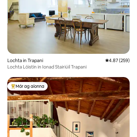
Lochta in Trapani
Meánrátáil 4.87
4.87 (259)
Lochta Lóistín in Ionad Stairiúil Trapani
Mór ag aíonna
An-mhór ag aíonna