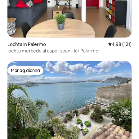
Lochta in Palermo
Meánrátáil 4.9
4.98 (121)
lochta mercede al capo i sean - lár Palermo
Mór ag aíonna
Mór ag aíonna