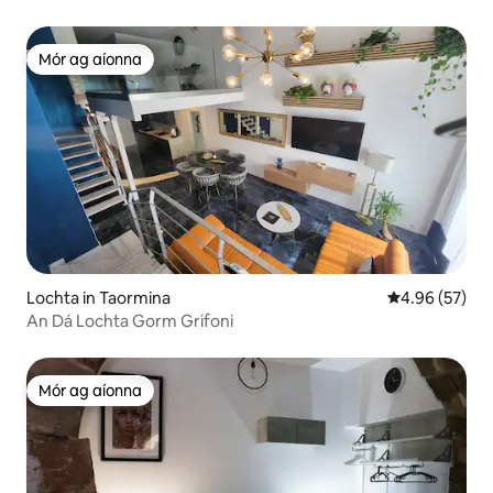
Mór ag aíonna
Mór ag aíonna
Lochta in Taormina
Meánrátáil 4.9
4.96 (57)
An Dá Lochta Gorm Grifoni
Mór ag aíonna
Mór ag aíonna