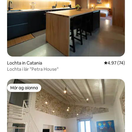
Lochta in Catania
Meánrátáil 4.9
4.97 (74)
Lochta i lár "Petra House"
Mór ag aíonna
Mór ag aíonna