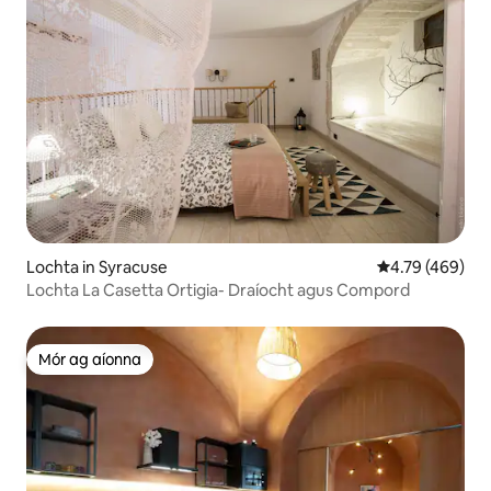
Lochta in Syracuse
Meánrátáil 4.79
4.79 (469)
Lochta La Casetta Ortigia- Draíocht agus Compord
Mór ag aíonna
Mór ag aíonna