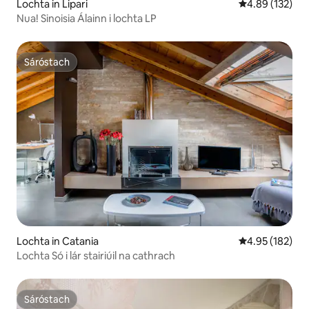
Lochta in Lipari
Meánrátáil 4.89
4.89 (132)
Nua! Sinoisia Álainn i lochta LP
Sáróstach
Sáróstach
Lochta in Catania
Meánrátáil 4.95
4.95 (182)
Lochta Só i lár stairiúil na cathrach
Sáróstach
Sáróstach