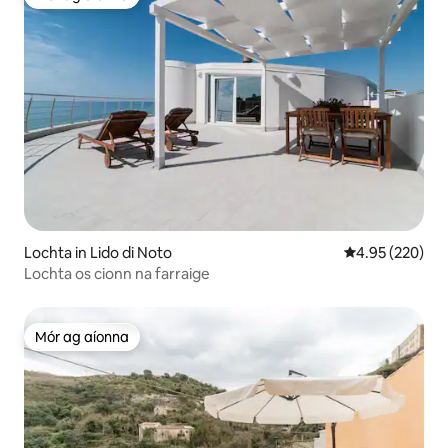
Mór ag aíonna
Lochta in Lido di Noto
Meánrátáil 4.95
4.95 (220)
Lochta os cionn na farraige
Mór ag aíonna
Mór ag aíonna