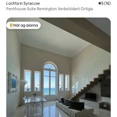
Lochta in Syracuse
Meánrátáil
5 (16)
Penthouse Suite Remington VerbaVolant Ortigia
Mór ag aíonna
An-mhór ag aíonna