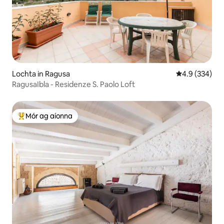
Lochta in Ragusa
Meánrátáil 4.9
4.9 (334)
RagusaIbla - Residenze S. Paolo Loft
Mór ag aíonna
An-mhór ag aíonna