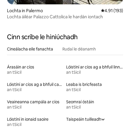
Lochta in Palermo
Meánrátáil 4.9
4.91 (193)
Lochta áiléar Palazzo Cattolica le hardán iontach
Cinn scríbe le hiniúchadh
Cineálacha eile fanachta
Rudaí le déanamh
Árasáin ar cíos
Lóistíní ar cíos ag a bhfuil linn snámha
an tSicil
an tSicil
Lóistíní ar cíos ag a bhfuil cadhc
Leaba is bricfeasta
an tSicil
an tSicil
Veaineanna campála ar cíos
Seomraí óstáin
an tSicil
an tSicil
Lóistíní in ionaid saoire
Taispeáin tuilleadh
an tSicil