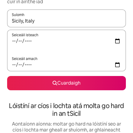
cuir in áirithe iad
Suíomh
Nuair a bheidh torthaí ar fáil, déan nascleanúint le saigheadeoc
Seiceáil isteach
Seiceáil amach
Cuardaigh
Lóistíní ar cíos i lochta atá molta go hard
in an tSicil
Aontaíonn aíonna: moltar go hard na lóistíní seo ar
cíos i lochta mar gheall ar shuíomh, ar ghlaineacht