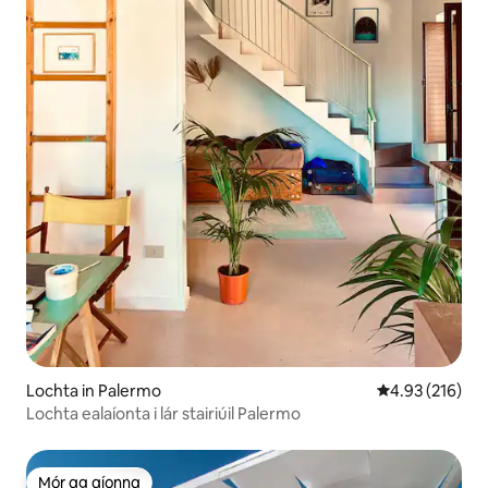
Lochta in Palermo
Meánrátáil 4.93
4.93 (216)
Lochta ealaíonta i lár stairiúil Palermo
Mór ag aíonna