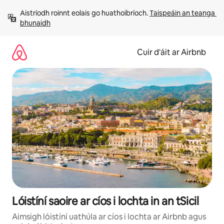
Léim
Aistríodh roinnt eolais go huathoibríoch. 
Taispeáin an teanga 
chuig
bhunaidh
ábhar
Cuir d'áit ar Airbnb
Lóistíní saoire ar cíos i lochta in an tSicil
Aimsigh lóistíní uathúla ar cíos i lochta ar Airbnb agus