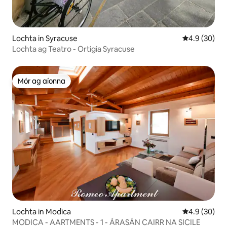
Lochta in Syracuse
Meánrátáil 4.
4.9 (30)
Lochta ag Teatro - Ortigia Syracuse
Mór ag aíonna
Mór ag aíonna
Lochta in Modica
Meánrátáil 4.
4.9 (30)
MODICA - AARTMENTS - 1 - ÁRASÁN CAIRR NA SICILE