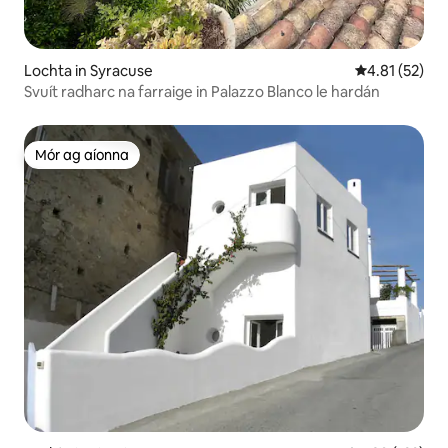
Lochta in Syracuse
Meánrátáil 4.
4.81 (52)
Svuít radharc na farraige in Palazzo Blanco le hardán
Mór ag aíonna
Mór ag aíonna