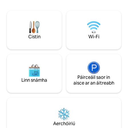
a leibhéalú agus a 
siamsaíocht oíche na cathrach agus ónar
geata leictreach is 
féidir le haíonna taitneamh a bhaint as
bparthas, is féidir l
radharc eisiach a fhéachann amach ar
amach ar bhóthar 
dhíonta na cathrach agus ó fhuinneoga
dea - fhorbartha soi
an tseomra folctha is féidir leat féachaint
éineacht leis an 
ar Etna. Tá an penthouse oiriúnach do
aimseartha. Is breá
lánúineacha ar mian leo a fháil amach an
Cistin
Wi-Fi
réadmhaoin.
éagsúla, ildaite, agus multiethnic,
Catania.
Páirceáil saor in
Linn snámha
aisce ar an áitreabh
Aerchóiriú