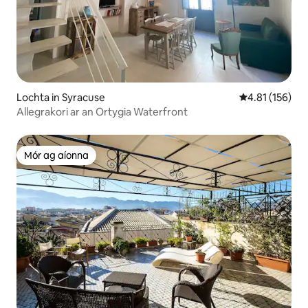
Lochta in Syracuse
Meánrátáil 4.8
4.81 (156)
Allegrakori ar an Ortygia Waterfront
Mór ag aíonna
Mór ag aíonna