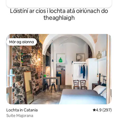
Lóistíní ar cíos i lochta atá oiriúnach do
theaghlaigh
Mór ag aíonna
Mór ag aíonna
Lochta in Catania
Meánrátáil 4.9
4.9 (297)
Suite Majorana