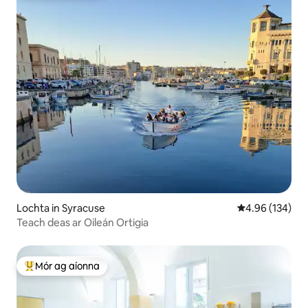
Lochta in Syracuse
Meánrátáil 4.96
4.96 (134)
Teach deas ar Oileán Ortigia
Mór ag aíonna
An-mhór ag aíonna