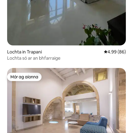
Lochta in Trapani
Meánrátáil 4.9
4.99 (86)
Lochta só ar an bhfarraige
Mór ag aíonna
Mór ag aíonna