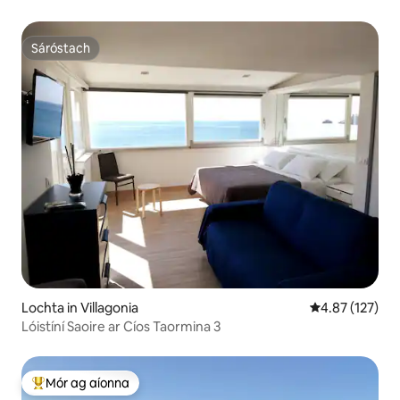
Sáróstach
Sáróstach
Lochta in Villagonia
Meánrátáil 4.87
4.87 (127)
Lóistíní Saoire ar Cíos Taormina 3
Mór ag aíonna
An-mhór ag aíonna