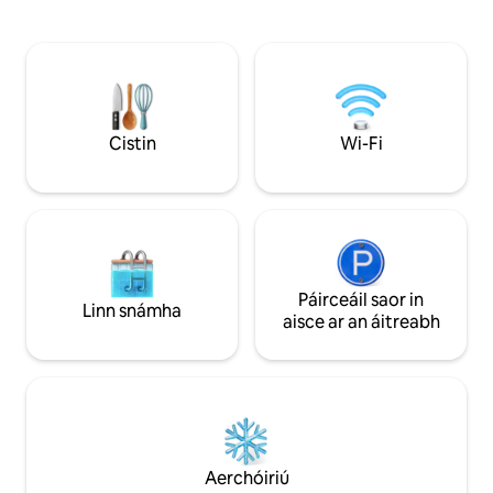
agus ní bheidh tú 
beaga. Bain sult as radhairc ar an
shiúl ó neart rogh
spéirlíne trí fhuinneoga a théann ó urlár
faiseanta, búitíce
go síleáil nó lig do scíth ar an mbalcóin
agus ionaid siamsa
phríobháideach. Tá cistin iomlán,
Déan iniúchadh ar 
teilifíseán cliste, Wi-Fi ardluais, agus
Yonge - Daundas, t
meaisín níocháin agus triomadóir en-
CN íocónach in aic
suite san árasán. Tá rochtain ag aíonna
Cistin
Wi-Fi
spaisteoireacht fe
freisin ar ionad aclaíochta agus ar linn
Chuain.
snámha lasmuigh.
Páirceáil saor in
Linn snámha
aisce ar an áitreabh
Aerchóiriú