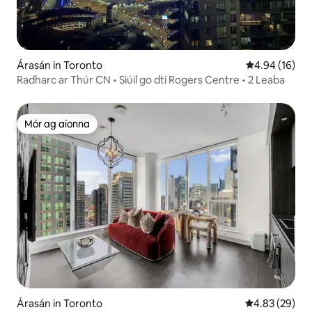
Árasán in Toronto
Meánrátáil 4.9
4.94 (16)
Radharc ar Thúr CN • Siúil go dtí Rogers Centre • 2 Leaba
Mór ag aíonna
Mór ag aíonna
Árasán in Toronto
Meánrátáil 4.8
4.83 (29)