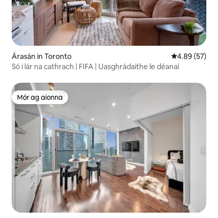
Árasán in Toronto
Meánrátáil 4.8
4.89 (57)
Só i lár na cathrach | FIFA | Uasghrádaithe le déanaí
Mór ag aíonna
Mór ag aíonna