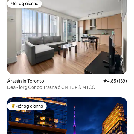
Mór ag aíonna
Mór ag aíonna
Árasán in Toronto
Meánrátáil 4.85
4.85 (139)
Dea - lorg Condo Trasna ó CN TÚR & MTCC
Mór ag aíonna
An-mhór ag aíonna