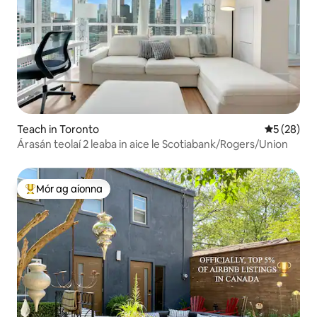
Teach in Toronto
Meánrátáil 
5 (28)
Árasán teolaí 2 leaba in aice le Scotiabank/Rogers/Union
Mór ag aíonna
An-mhór ag aíonna