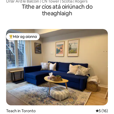
Urlár Ard le Balcóin | CN Tower | Scotia | Rogers
Tithe ar cíos atá oiriúnach do
theaghlaigh
Mór ag aíonna
An-mhór ag aíonna
Teach in Toronto
Meánrátáil
5 (16)