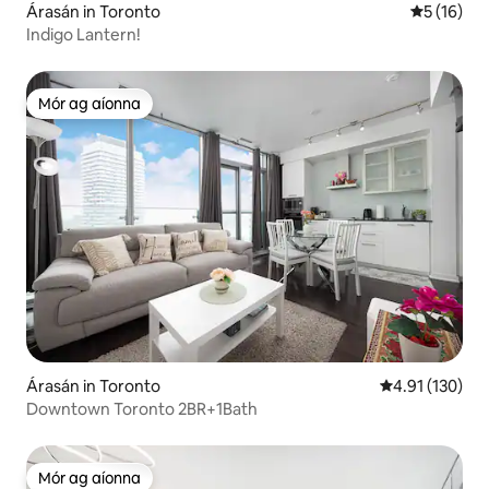
Árasán in Toronto
Meánrátáil
5 (16)
Indigo Lantern!
Mór ag aíonna
Mór ag aíonna
Árasán in Toronto
Meánrátáil 4.9
4.91 (130)
Downtown Toronto 2BR+1Bath
Mór ag aíonna
Mór ag aíonna