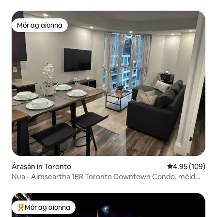
Mór ag aíonna
Mór ag aíonna
Árasán in Toronto
Meánrátáil 4.95
4.95 (109)
Nua - Aimseartha 1BR Toronto Downtown Condo, méid
leaba Rí
Mór ag aíonna
An-mhór ag aíonna