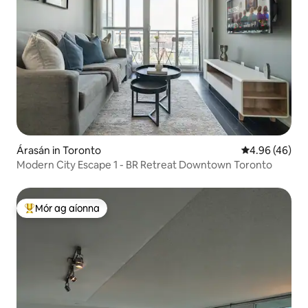
Árasán in Toronto
Meánrátáil 4.9
4.96 (46)
Modern City Escape 1 - BR Retreat Downtown Toronto
Mór ag aíonna
An-mhór ag aíonna