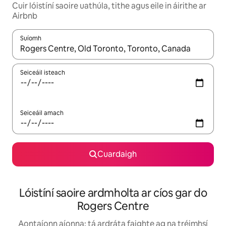
Cuir lóistíní saoire uathúla, tithe agus eile in áirithe ar
Airbnb
Suíomh
Nuair a bheidh torthaí ar fáil, déan nascleanúint le saigheadeoc
Seiceáil isteach
Seiceáil amach
Cuardaigh
Lóistíní saoire ardmholta ar cíos gar do
Rogers Centre
Aontaíonn aíonna: tá ardráta faighte ag na tréimhsí