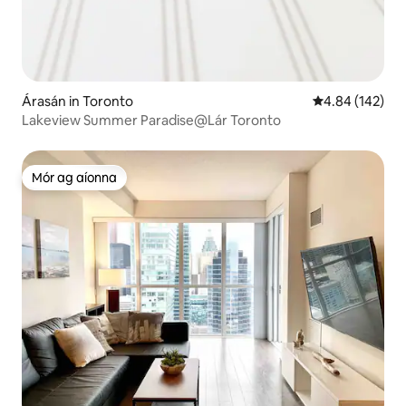
Árasán in Toronto
Meánrátáil 4.84
4.84 (142)
Lakeview Summer Paradise@Lár Toronto
Mór ag aíonna
Mór ag aíonna