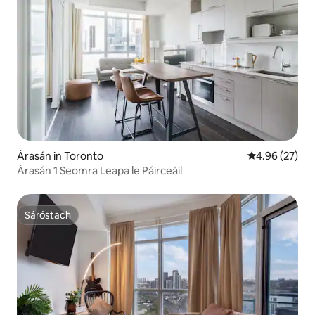
Árasán in Toronto
Meánrátáil 4.9
4.96 (27)
Árasán 1 Seomra Leapa le Páirceáil
Sáróstach
Sáróstach