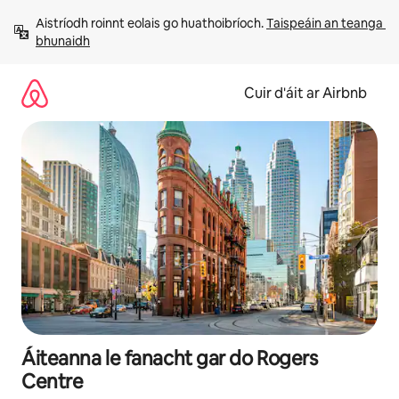
Léim
Aistríodh roinnt eolais go huathoibríoch. 
Taispeáin an teanga 
chuig
bhunaidh
ábhar
Cuir d'áit ar Airbnb
Áiteanna le fanacht gar do Rogers
Centre