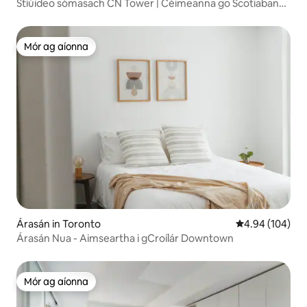
Stiúideo sómasach CN Tower | Céimeanna go Scotiabank
Arena
Mór ag aíonna
Mór ag aíonna
Árasán in Toronto
Meánrátáil 4.94
4.94 (104)
Árasán Nua - Aimseartha i gCroílár Downtown
Mór ag aíonna
Mór ag aíonna