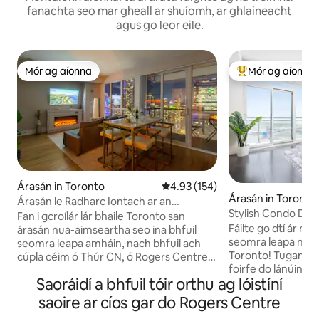
fanachta seo mar gheall ar shuíomh, ar ghlaineacht
agus go leor eile.
Mór ag aíonna
Mór ag aíonna
Mór ag aíonna
An-mhór ag aíon
Árasán in Toronto
Meánrátáil 4.93 as 5, 154 léirmh
4.93 (154)
Árasán in Toronto
Árasán le Radharc Iontach ar an
Stylish Condo Do
Spéirlíne, Céimeanna go dtí CN Tower
Fan i gcroílár lár bhaile Toronto san
Centre
Fáilte go dtí ár n -
árasán nua-aimseartha seo ina bhfuil
seomra leapa neada
seomra leapa amháin, nach bhfuil ach
Toronto! Tugann ár
cúpla céim ó Thúr CN, ó Rogers Centre
foirfe do lánúinea
agus ó imeall an uisce. Tá leaba
Saoráidí a bhfuil tóir orthu ag lóistíní
aonair agus do thai
chompordach mhór sa seomra leapa
fanacht compordach
agus tolg leapa sa seomra suí san aonad,
saoire ar cíos gar do Rogers Centre
acu sa chathair. T
atá foirfe do lánúineacha nó do ghrúpaí