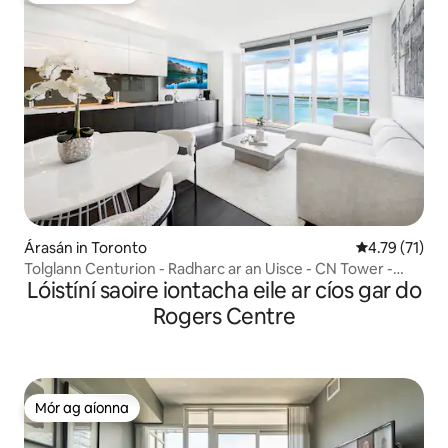
Árasán in Toronto
Meánrátáil 4.
4.79 (71)
Tolglann Centurion - Radharc ar an Uisce - CN Tower -
Lóistíní saoire iontacha eile ar cíos gar do
Páirceáil
Rogers Centre
Mór ag aíonna
Mór ag aíonna