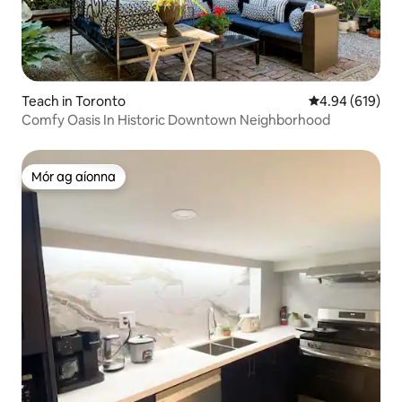
Teach in Toronto
Meánrátáil 4.94
4.94 (619)
Comfy Oasis In Historic Downtown Neighborhood
Mór ag aíonna
Mór ag aíonna