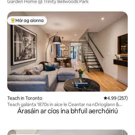
Garden Home @ Trinity Bellwoods Park
Mór ag aíonna
An-mhór ag aíonna
Teach in Toronto
Meánrátáil 4.99
4.99 (257)
Teach galánta 1870s in aice le Ceantar na nDrioglann &
Árasáin ar cíos ina bhfuil aerchóiriú
Sean - Toronto