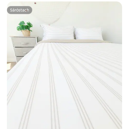
Sáróstach
Sáróstach