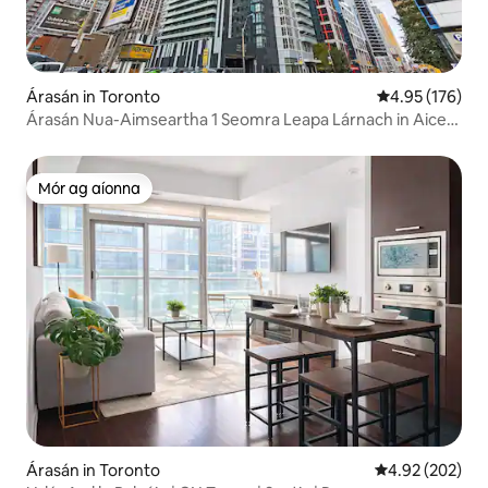
Árasán in Toronto
Meánrátáil 4.95
4.95 (176)
Árasán Nua-Aimseartha 1 Seomra Leapa Lárnach in Aice
le Príomhthaitneamhachtaí
Mór ag aíonna
Mór ag aíonna
Árasán in Toronto
Meánrátáil 4.92
4.92 (202)