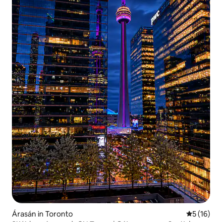
Árasán in Toronto
Meánrátáil
5 (16)