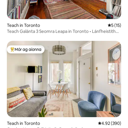
Teach in Toronto
Meánrátáil
5 (15)
Teach Galánta 3 Seomra Leapa in Toronto • Lánfheistithe
+ Pianó
Mór ag aíonna
An-mhór ag aíonna
Teach in Toronto
Meánrátáil 4.92
4.92 (390)