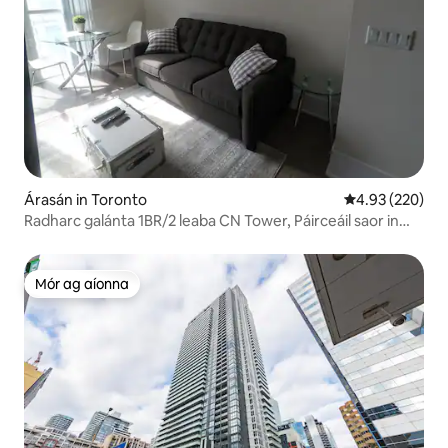
Árasán in Toronto
Meánrátáil 4.93
4.93 (220)
Radharc galánta 1BR/2 leaba CN Tower, Páirceáil saor in
aisce
Mór ag aíonna
Mór ag aíonna