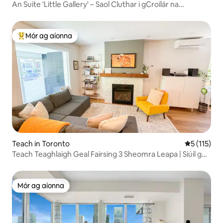
An Suite 'Little Gallery' – Saol Cluthar i gCroílár na
Cathrach
Mór ag aíonna
An-mhór ag aíonna
Teach in Toronto
Meánrátáil 
5 (115)
Teach Teaghlaigh Geal Fairsing 3 Sheomra Leapa | Siúil go
dtí an Meitreo
Mór ag aíonna
Mór ag aíonna