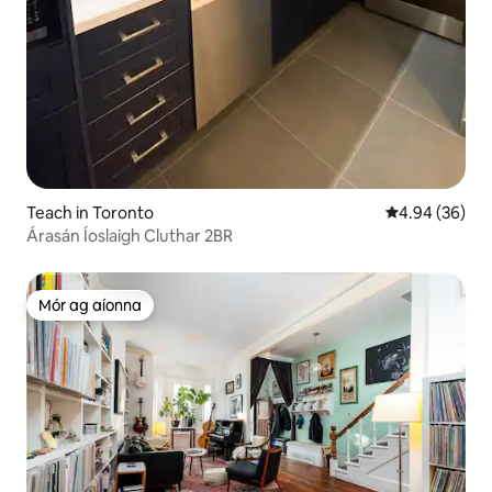
Teach in Toronto
Meánrátáil 4.9
4.94 (36)
Árasán Íoslaigh Cluthar 2BR
Mór ag aíonna
Mór ag aíonna