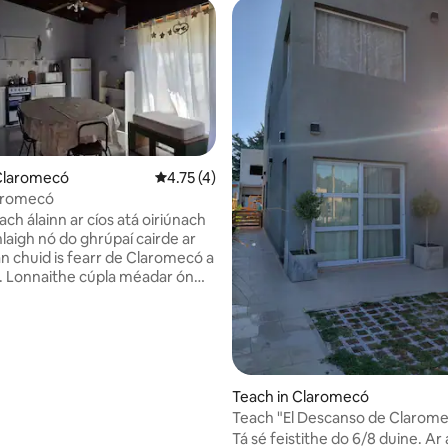
 Claromecó
Meánrátáil 4.75 as 5, 4 léirmheas
4.75 (4)
aromecó
ach álainn ar cíos atá oiriúnach
10 léirmheas
laigh nó do ghrúpaí cairde ar
an chuid is fearr de Claromecó a
. Lonnaithe cúpla méadar ón
r agus ón gcríochfort bus,
sé compord agus rochtain
áil ar na príomhrudaí is díol
á spásanna fairsinge, maisiúchán
na saoráidí riachtanacha go léir
taitneamh a bhaint as saoire
Teach in Claromecó
dta. Is í an áit fhoirfe í chun
Teach "El Descanso de Clarom
gean, cuimhní uathúla a roinnt,
Tá sé feistithe do 6/8 duine. Ar
acht na háite a aimsiú!