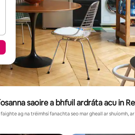
osanna saoire a bhfuil ardráta acu in R
faighte ag na tréimhsí fanachta seo mar gheall ar shuíomh, ar 