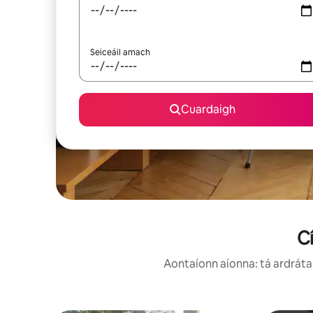
Seiceáil amach
Cuardaigh
Cí
Aontaíonn aíonna: tá ardráta 