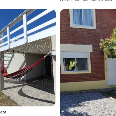
Turasóireacht tuaithe.
Reta