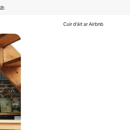
idh
Cuir d'áit ar Airbnb
svaidhpeáil.