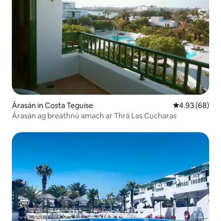
Árasán in Costa Teguise
Meánrátáil 4.9
4.93 (68)
Árasán ag breathnú amach ar Thrá Las Cucharas