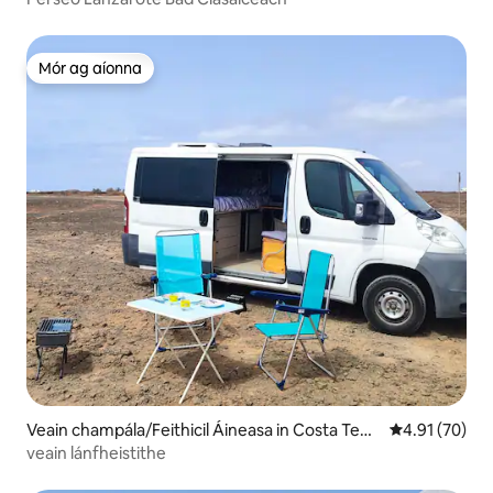
Mór ag aíonna
Mór ag aíonna
Veain champála/Feithicil Áineasa in Costa Tegu
Meánrátáil 4.9
4.91 (70)
ise
veain lánfheistithe