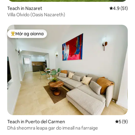
Teach in Nazaret
Meánrátáil 4
4.9 (51)
Villa Olvido (Oasis Nazareth)
Mór ag aíonna
An-mhór ag aíonna
Teach in Puerto del Carmen
Meánrátái
5 (9)
Dhá sheomra leapa gar do imeall na farraige