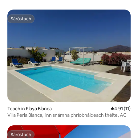
Sáróstach
Sáróstach
Teach in Playa Blanca
Meánrátáil 4.
4.91 (11)
Villa Perla Blanca, linn snámha phríobháideach théite, AC
Sáróstach
Sáróstach