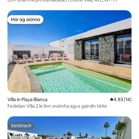
Mór ag aíonna
Mór ag aíonna
Villa in Playa Blanca
Meánrátáil 4.9
4.93 (14)
Fedelian Villa 2 le linn snámha agus gairdín téite
Sáróstach
Sáróstach