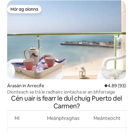
Mór ag aíonna
Mór ag aíonna
Árasán in Arrecife
Meánrátáil 4.8
4.89 (93)
Díonteach sa trá le radhairc iontacha ar an bhfarraige
Cén uair is fearr le dul chuig Puerto del
Carmen?
Mí
Meánphraghas
Meánteocht