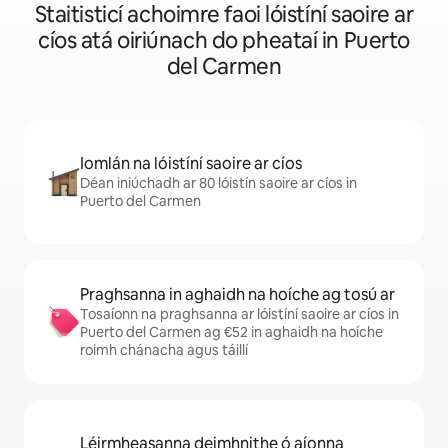
Staitisticí achoimre faoi lóistíní saoire ar
cíos atá oiriúnach do pheataí in Puerto
del Carmen
Iomlán na lóistíní saoire ar cíos
Déan iniúchadh ar 80 lóistín saoire ar cíos in
Puerto del Carmen
Praghsanna in aghaidh na hoíche ag tosú ar
Tosaíonn na praghsanna ar lóistíní saoire ar cíos in
Puerto del Carmen ag €52 in aghaidh na hoíche
roimh chánacha agus táillí
Léirmheasanna deimhnithe ó aíonna