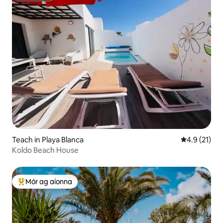
Teach in Playa Blanca
Meánrátáil 4
4.9 (21)
Koldo Beach House
Mór ag aíonna
An-mhór ag aíonna