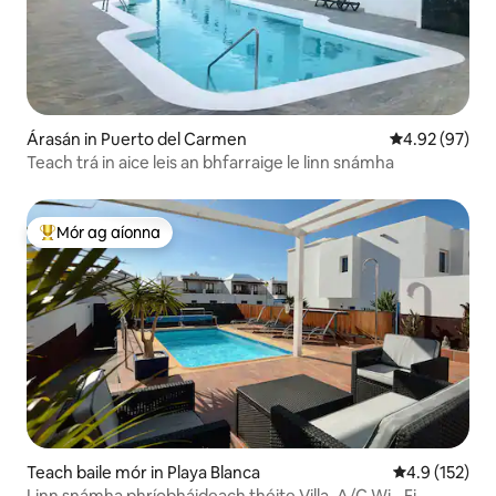
Árasán in Puerto del Carmen
Meánrátáil 4.9
4.92 (97)
Teach trá in aice leis an bhfarraige le linn snámha
Mór ag aíonna
An-mhór ag aíonna
Teach baile mór in Playa Blanca
Meánrátáil 4.
4.9 (152)
Linn snámha phríobháideach théite Villa, A/C,Wi - Fi