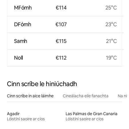
MFómh
€114
25°C
DFómh
€107
23°C
Samh
€115
21°C
Noll
€112
19°C
Cinn scríbe le hiniúchadh
Cinn scríbe in aice láimhe
Cineálacha eile fanachta
Na nit
Agadir
Las Palmas de Gran Canaria
Lóistíní saoire ar cíos
Lóistíní saoire ar cíos