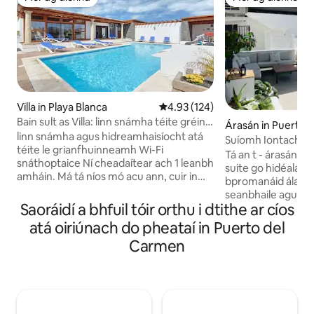
Mór ag aíonna
Mór ag aíonna
Villa in Playa Blanca
Meánrátáil 4.93 as 5, 124 léirmh
4.93 (124)
Bain sult as Villa: linn snámha téite gréine
Árasán in Puerto 
& gairdín iontach
linn snámha agus hidreamhaisíocht atá
Suíomh Iontach! S
téite le grianfhuinneamh Wi-Fi
Allamuigh! Ga
Tá an t - árasán se
snáthoptaice Ní cheadaítear ach 1 leanbh
suite go hidéalach
amháin. Má tá níos mó acu ann, cuir in
bpromanáid álainn c
áirithe iad mar pháistí Linn snámha mhór
seanbhaile agus an
ghréinte 10m x 5m le guairneán 7
Saoráidí a bhfuil tóir orthu i dtithe ar cíos
rochtain éasca ar fá
seomra leapa + 5 sheomra folctha (sa
bhialanna, ar bheái
atá oiriúnach do pheataí in Puerto del
phríomhfhoirgneamh 4 sheomra leapa
ollmhargadh agus a
Carmen
+2 sheomra folctha / foirgnimh
ach cúpla nóiméad siúil. Cui
fhorlíontacha: 3 sheomra leapa le
lóistín áit mhór c
seomraí folctha - en suite) 1 sheomra
bhfuil cistin nua -
cluichí le bord púil agus dairteanna 1
dhá sheomra leapa
phailliún gairdín 1 chúirt boccia 1 chlós
seomra cithfholcadáin. Soláth
súgartha do na páistí Áit itheacháin faoin