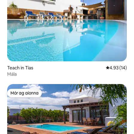
Teach in Tías
Meánrátáil 4.9
4.93 (14)
Mála
Mór ag aíonna
Mór ag aíonna