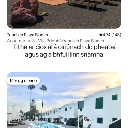
Teach in Playa Blanca
Meánrátáil 4.74
4.74 (148)
Aquamarine 3 - Villa Príobháideach in Playa Blanca
Tithe ar cíos atá oiriúnach do pheataí
agus ag a bhfuil linn snámha
Mór ag aíonna
Mór ag aíonna