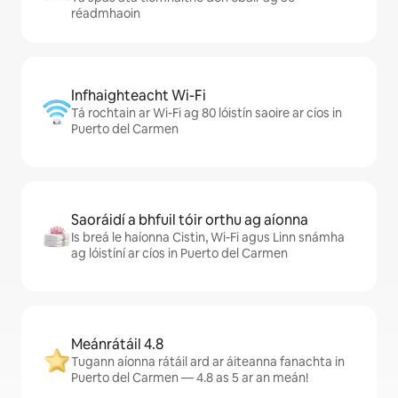
réadmhaoin
Infhaighteacht Wi-Fi
Tá rochtain ar Wi-Fi ag 80 lóistín saoire ar cíos in
Puerto del Carmen
Saoráidí a bhfuil tóir orthu ag aíonna
Is breá le haíonna Cistin, Wi-Fi agus Linn snámha
ag lóistíní ar cíos in Puerto del Carmen
Meánrátáil 4.8
Tugann aíonna rátáil ard ar áiteanna fanachta in
Puerto del Carmen — 4.8 as 5 ar an meán!