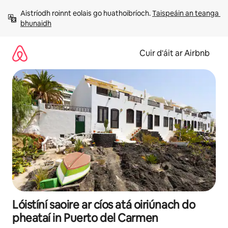
Léim
Aistríodh roinnt eolais go huathoibríoch. 
Taispeáin an teanga 
chuig
bhunaidh
ábhar
Cuir d'áit ar Airbnb
Lóistíní saoire ar cíos atá oiriúnach do
pheataí in Puerto del Carmen