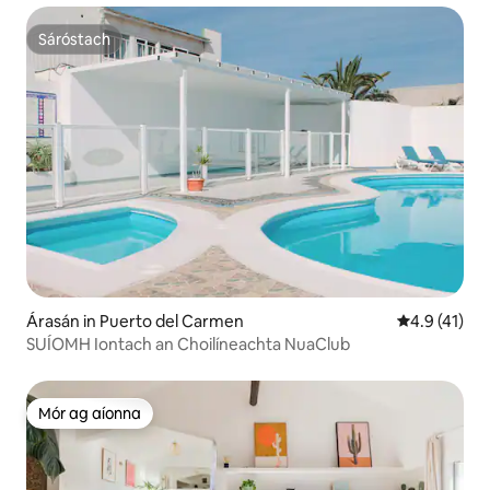
Sáróstach
Sáróstach
Árasán in Puerto del Carmen
Meánrátáil 4
4.9 (41)
SUÍOMH Iontach an Choilíneachta NuaClub
Mór ag aíonna
Mór ag aíonna