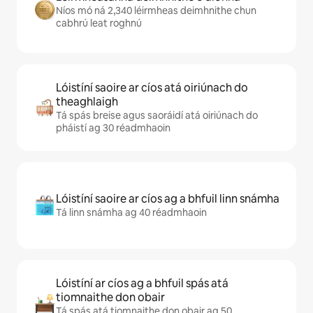
Níos mó ná 2,340 léirmheas deimhnithe chun
cabhrú leat roghnú
Lóistíní saoire ar cíos atá oiriúnach do
theaghlaigh
Tá spás breise agus saoráidí atá oiriúnach do
pháistí ag 30 réadmhaoin
Lóistíní saoire ar cíos ag a bhfuil linn snámha
Tá linn snámha ag 40 réadmhaoin
Lóistíní ar cíos ag a bhfuil spás atá
tiomnaithe don obair
Tá spás atá tiomnaithe don obair ag 50