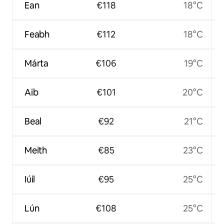
Ean
€118
18°C
Feabh
€112
18°C
Márta
€106
19°C
Aib
€101
20°C
Beal
€92
21°C
Meith
€85
23°C
Iúil
€95
25°C
Lún
€108
25°C