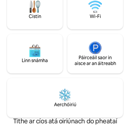
áit lasmuigh go le
aer le beárbaiciú 220 m2 área beo (
taitneamh a bhaint 
280m2 lena n - áirítear na hiarscríbhinní )
gréine & bia Al fre
i bplota 1200 m2 athmhúscailt carranna
Cistin
Wi-Fi
Páirceáil saor in
Linn snámha
aisce ar an áitreabh
Aerchóiriú
Tithe ar cíos atá oiriúnach do pheataí