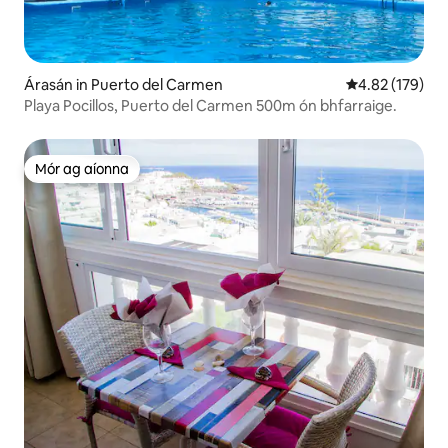
Árasán in Puerto del Carmen
Meánrátáil 4.82
4.82 (179)
Playa Pocillos, Puerto del Carmen 500m ón bhfarraige.
Mór ag aíonna
Mór ag aíonna