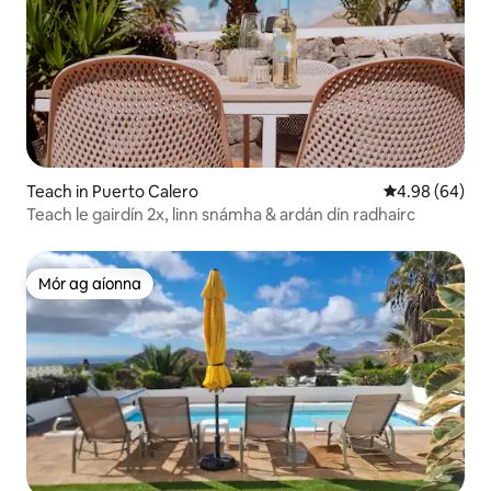
Teach in Puerto Calero
Meánrátáil 4.9
4.98 (64)
Teach le gairdín 2x, linn snámha & ardán dín radhairc
Mór ag aíonna
Mór ag aíonna