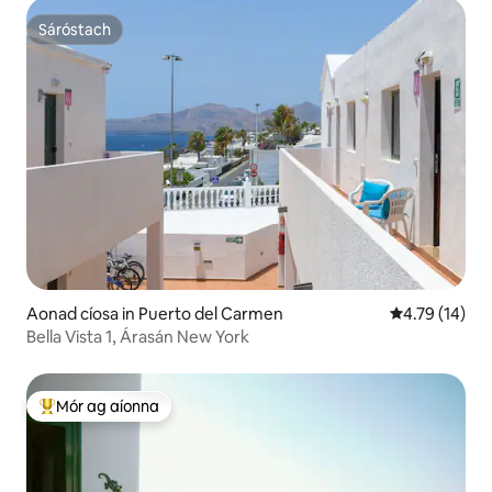
Sáróstach
Sáróstach
Aonad cíosa in Puerto del Carmen
Meánrátáil 4.
4.79 (14)
Bella Vista 1, Árasán New York
Mór ag aíonna
An-mhór ag aíonna