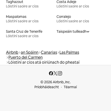
Taghazout
Costa Adeje
Lóistíní saoire ar cíos
Lóistíní saoire ar cíos
Maspalomas
Corralejo
Lóistíní saoire ar cíos
Lóistíní saoire ar cíos
Santa Cruz de Tenerife
Taispeáin tuilleadh
Lóistíní saoire ar cíos
Airbnb
an Spáinn
Canarias
Las Palmas
Puerto del Carmen
Lóistíní ar cíos atá oiriúnach do pheataí
© 2026 Airbnb, Inc.
Príobháideacht
Téarmaí