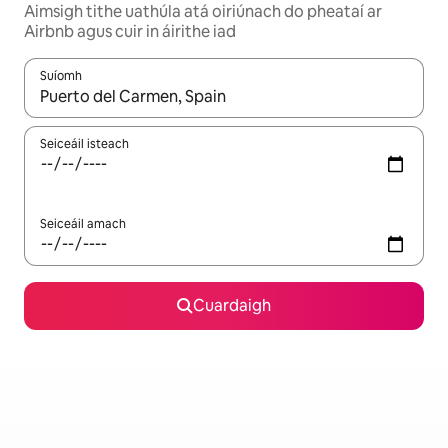
Aimsigh tithe uathúla atá oiriúnach do pheataí ar
Airbnb agus cuir in áirithe iad
Suíomh
Nuair a bheidh torthaí ar fáil, déan nascleanúint le saigheadeoc
Seiceáil isteach
Seiceáil amach
Cuardaigh