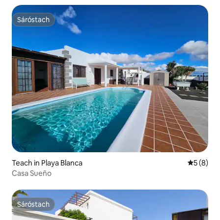
Sáróstach
Sáróstach
Teach in Playa Blanca
Meánrátái
5 (8)
Casa Sueño
Sáróstach
Sáróstach