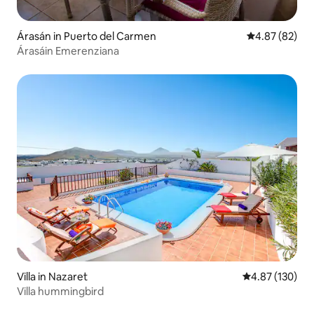
Árasán in Puerto del Carmen
Meánrátáil 4.8
4.87 (82)
Árasáin Emerenziana
Villa in Nazaret
Meánrátáil 4.87
4.87 (130)
Villa hummingbird