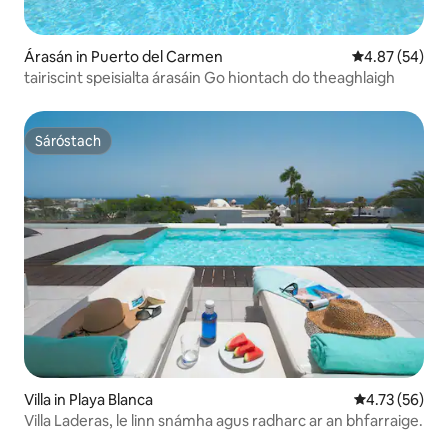
Árasán in Puerto del Carmen
Meánrátáil 4.8
4.87 (54)
tairiscint speisialta árasáin Go hiontach do theaghlaigh
Sáróstach
Sáróstach
Villa in Playa Blanca
Meánrátáil 4.7
4.73 (56)
Villa Laderas, le linn snámha agus radharc ar an bhfarraige.