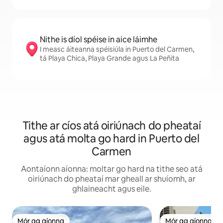
Nithe is díol spéise in aice láimhe
I measc áiteanna spéisiúla in Puerto del Carmen,
tá Playa Chica, Playa Grande agus La Peñita
Tithe ar cíos atá oiriúnach do pheataí
agus atá molta go hard in Puerto del
Carmen
Aontaíonn aíonna: moltar go hard na tithe seo atá
oiriúnach do pheataí mar gheall ar shuíomh, ar
ghlaineacht agus eile.
Mór ag aíonna
Mór ag aíonna