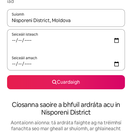
iad
Suíomh
Nuair a bheidh torthaí ar fáil, déan nascleanúint le saigheadeoc
Seiceáil isteach
Seiceáil amach
Cuardaigh
Cíosanna saoire a bhfuil ardráta acu in
Nisporeni District
Aontaíonn aíonna: tá ardráta faighte ag na tréimhsí
fanachta seo mar gheall ar shuíomh, ar ghlaineacht