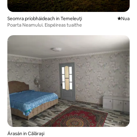
Seomra príobháideach in Temeleuţi
Áit nua l
Nua
Poarta Neamului. Eispéireas tuaithe
Árasán in Călăraşi