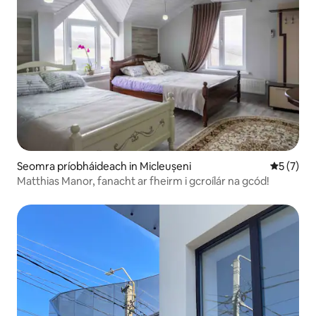
Seomra príobháideach in Micleușeni
Meánrátái
5 (7)
Matthias Manor, fanacht ar fheirm i gcroílár na gcód!