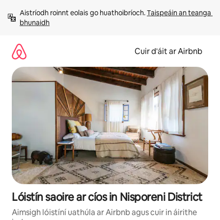
Léim
Aistríodh roinnt eolais go huathoibríoch. 
Taispeáin an teanga 
chuig
bhunaidh
ábhar
Cuir d'áit ar Airbnb
Lóistín saoire ar cíos in Nisporeni District
Aimsigh lóistíní uathúla ar Airbnb agus cuir in áirithe