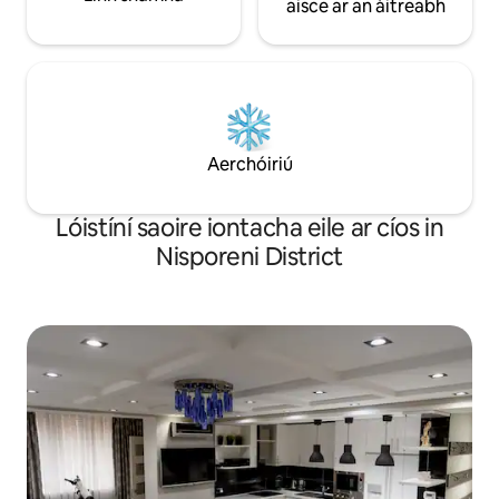
aisce ar an áitreabh
Aerchóiriú
Lóistíní saoire iontacha eile ar cíos in
Nisporeni District