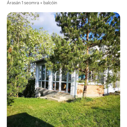
Árasán 1 seomra + balcóin