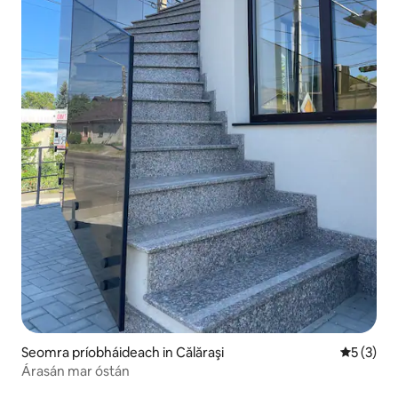
Seomra príobháideach in Călăraşi
Meánrátái
5 (3)
Árasán mar óstán