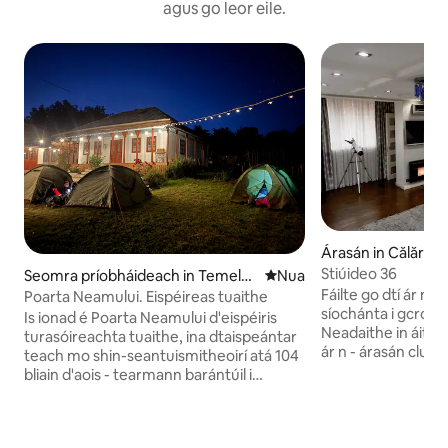
agus go leor eile.
Árasán in Călăraşi
Stiúideo 36
Seomra príobháideach in Temele
Áit nua le fanacht
Nua
Fáilte go dtí ár n 
uţi
Poarta Neamului. Eispéireas tuaithe
síochánta i gcroílá
Is ionad é Poarta Neamului d'eispéiris
Neadaithe in áit 
turasóireachta tuaithe, ina dtaispeántar
ár n - árasán clutha
teach mo shin-seantuismitheoirí atá 104
fáil ó ghnóthas ag
bliain d'aois - tearmann barántúil i
laethúil. Agus tú t
gcroílár na Moldóive, áit a
álainn na Moldóive
gcomhcheanglaítear traidisiúin, an dúlra
suaimhneas as agus
agus an fáilteachas go comhchuí. Bain
díol spéise áitiúla.