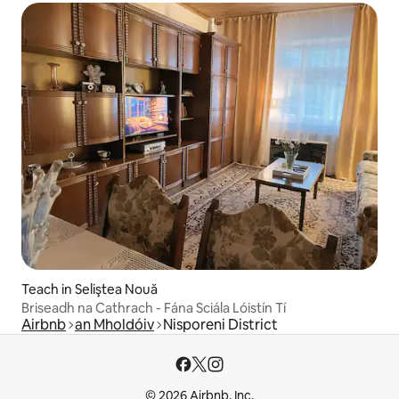
Teach in Seliştea Nouă
Briseadh na Cathrach - Fána Sciála Lóistín Tí
Airbnb
an Mholdóiv
Nisporeni District
© 2026 Airbnb, Inc.