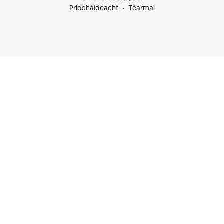
Príobháideacht
Téarmaí