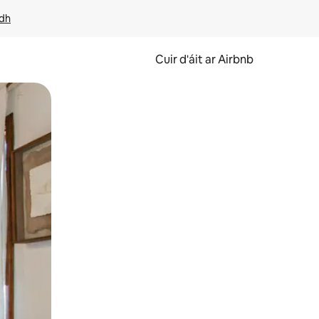
idh
Cuir d'áit ar Airbnb
svaidhpeáil.