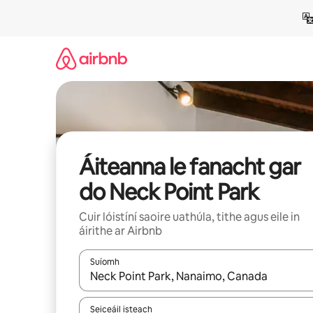
Léim
chuig
ábhar
Áiteanna le fanacht gar
do Neck Point Park
Cuir lóistíní saoire uathúla, tithe agus eile in
áirithe ar Airbnb
Suíomh
Nuair a bheidh torthaí ar fáil, déan nascleanúint 
Seiceáil isteach