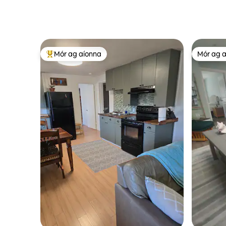
sheomra leapa , 2 sheomra folctha
gceantar 
Mór ag aíonna
Mór ag 
An-mhór ag aíonna
Mór ag 