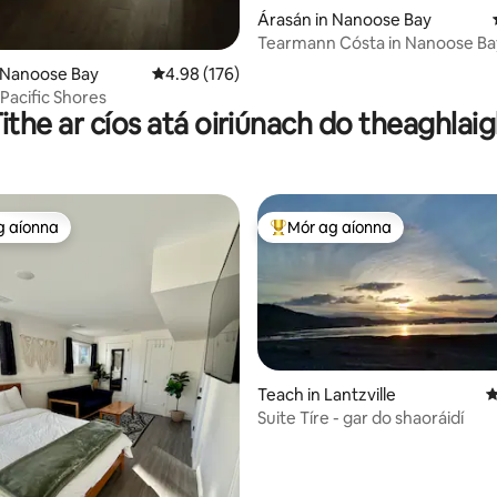
Árasán in Nanoose Bay
Tearmann Cósta in Nanoose Bay
Seatiful
 Nanoose Bay
Meánrátáil 4.98 as 5, 176 léirmheas
4.98 (176)
 Pacific Shores
ithe ar cíos atá oiriúnach do theaghlai
g aíonna
Mór ag aíonna
 ag aíonna
An-mhór ag aíonna
Teach in Lantzville
M
Suite Tíre - gar do shaoráidí
03 léirmheas