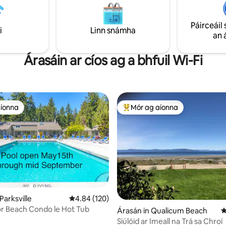
 an aigéan agus poll tine
lasmuigh. Beidh do sheomra ní
níocháin ar an láthair +
príobháideach féin agat le tob
Páirceáil 
 Cistin ☞ lánfheistithe ☞ Urlár
cithfholcadán, spás suí lasmuig
i
Linn snámha
an 
lctha Téite Wi - Fi ☞ 250 Mbps
páirceáil saor in aisce. Tá úinéirí
Chliste 55"
thuas staighre. Meaisín
níocháin/triomadóir ar fáil le h
Árasáin ar cíos ag a bhfuil Wi-Fi
tréimhsí fanachta níos faide. G
pheataí.
aíonna
Mór ag aíonna
aíonna
An-mhór ag aíonna
Parksville
Meánrátáil 4.84 as 5, 120 léirmheas
4.84 (120)
r Beach Condo le Hot Tub
Árasán in Qualicum Beach
M
Siúlóid ar Imeall na Trá sa Chroí