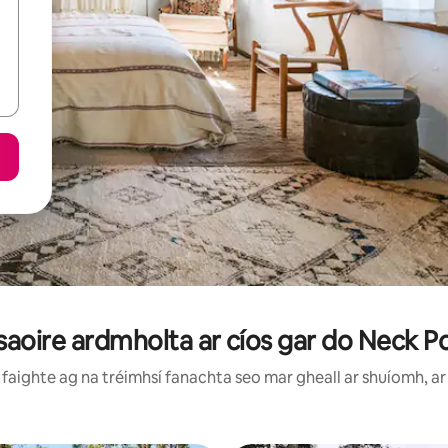
 saoire ardmholta ar cíos gar do Neck P
faighte ag na tréimhsí fanachta seo mar gheall ar shuíomh, ar 