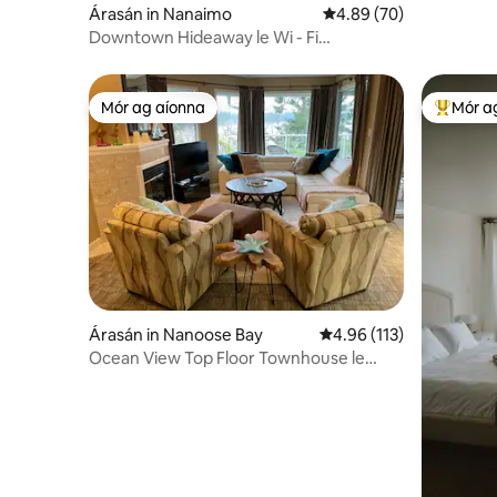
Árasán in Nanaimo
Meánrátáil 4.89 as 5, 7
4.89 (70)
Downtown Hideaway le Wi - Fi
Snáithíneach Ardluais
Mór ag aíonna
Mór a
Mór ag aíonna
An-mhór
Árasán in Nanoose Bay
Meánrátáil 4.96 as 5, 1
4.96 (113)
Ocean View Top Floor Townhouse le
Saoráidí