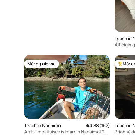
Teach in
Áit éigin 
Mór ag aíonna
Mór a
Mór ag aíonna
An-mhór
Teach in Nanaimo
Meánrátáil 4.88 as 5, 16
4.88 (162)
Teach in
An t - imeall uisce is fearr in Nanaimo! 2
Príobháide