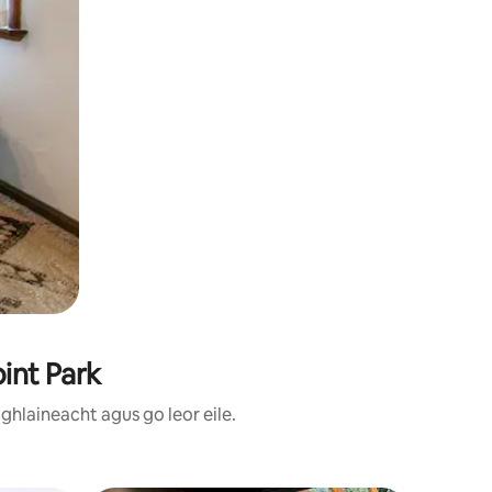
oint Park
ghlaineacht agus go leor eile.