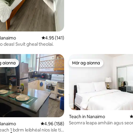
 Nanaimo
Meánrátáil 4.95 as 5, 141 léirmheas
4.95 (141)
go deas! Svuít gheal theolaí.
g aíonna
Mór ag aíonna
 ag aíonna
Mór ag aíonna
Teach in Nanaimo
M
Seomra leapa amháin agus seo
2 léirmheas
 Nanaimo
Meánrátáil 4.96 as 5, 158 léirmheas
4.96 (158)
amháin
ach 1 bdrm leibhéal níos ísle tí i