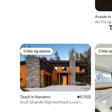
Árasán in
An Trá ag
T
Mór ag aíonna
Mór a
An-mhór ag aíonna
An-mhór
Teach in Nanaimo
Meánrátáil 5 as 5, 1
5 (103)
Svuít Ghairdín Éighníomhach Luxe |
Suaimhneach & Inbhuanaithe