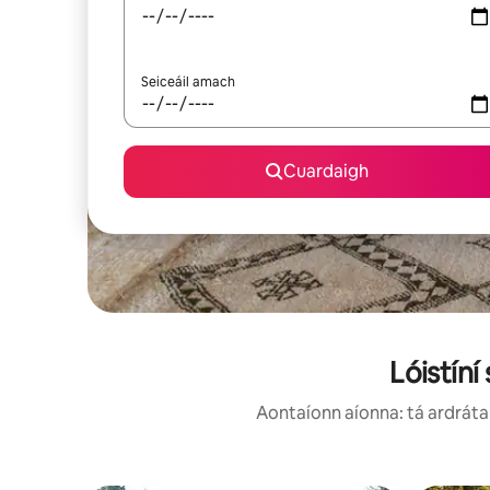
Seiceáil amach
Cuardaigh
Lóistíní
Aontaíonn aíonna: tá ardráta 