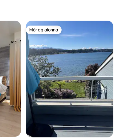
& Cistin
Mór ag aíonna
Mór ag aíonna