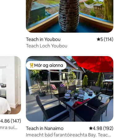
Teach in Youbou
Meánrátáil 5 as 5, 1
5 (114)
Teach Loch Youbou
Mór ag aíonna
An-mhór ag aíonna
eánrátáil 4.86 as 5, 147 léirmheas
4.86 (147)
mra suí
Teach in Nanaimo
Meánrátáil 4.98 as 5, 1
4.98 (192)
Imeacht bád farantóireachta Bay. Teach