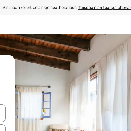
Aistríodh roinnt eolais go huathoibríoch. 
Taispeáin an teanga bhuna
le saigheadeochracha suas agus síos nó déan iniúchadh trí thadhall nó 