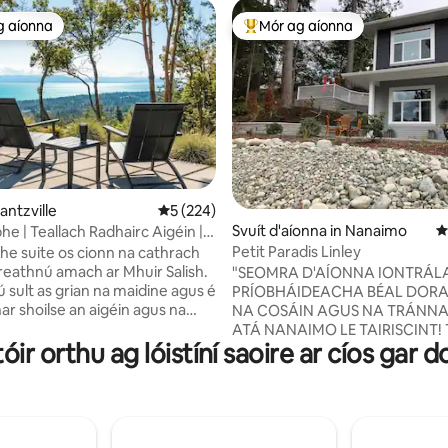
g aíonna
Mór ag aíonna
 ag aíonna
An-mhór ag aíonna
4 léirmheas
antzville
Meánrátáil 5 as 5, 224 léirmheas
5 (224)
Svuít d'aíonna in Nanaimo
M
bhe | Teallach Radhairc Aigéin |
mlán
Petit Paradis Linley
bhe suite os cionn na cathrach
reathnú amach ar Mhuir Salish.
"SEOMRA D'AÍONNA IONTRÁL
ú sult as grian na maidine agus é
PRÍOBHÁIDEACHA BÉAL DORAI
ar shoilse an aigéin agus na
NA COSÁIN AGUS NA TRÁNNA 
gus tú ag scíth a ligean san
ATÁ NANAIMO LE TAIRISCINT! 
tóir orthu ag lóistíní saoire ar cíos gar
suite i gcomharsanacht dheas ch
cé chomh hiontach is atá an áit
agus táimid sásta spás sábháilt
 !” - Kalene ☞ 646ft² suite
compordach a thairiscint duit 
 10’ síleálacha ☞ Nespresso,
taitneamh a bhaint as píosa be
raince & caife drip ☞ Dallóga
parthais. Tá iontráil chumhdaith
seomra leapa ☞ Paitió le
sheomra agus tá rochtain air fa