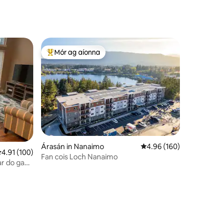
iomlán le Deic mhór.
Mór ag aíonna
An-mhór ag aíonna
Árasán in Nanaimo
Meánrátáil 4.96 as 5, 1
4.96 (160)
eánrátáil 4.91 as 5, 100 léirmheas
4.91 (100)
Fan cois Loch Nanaimo
ar do gach