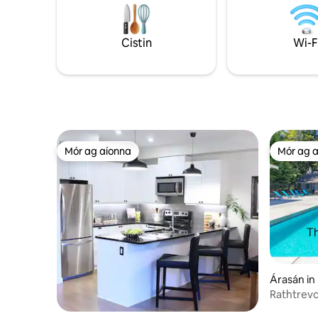
réadmhaoin a théann go trá
radharc ar
chlochchóirithe óna bhfuil radharc ar
Meaisín ☞ 
Chaolas Georgia agus ar luí na gréine
triomadóir
Cistin
Wi-F
iontacha siar. Déan athbhreithniú a
Seomra Fo
dhéanamh ar ár bPolasaí maidir le Peataí
☞ Teilifís 
agus ar ár Rialacha Tí sula ndéanfaidh tú
áirithint.
Mór ag aíonna
Mór ag 
Mór ag aíonna
Mór ag 
Árasán in 
Rathtrevo