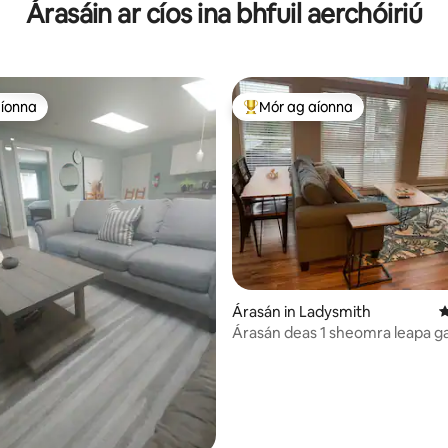
Árasáin ar cíos ina bhfuil aerchóiriú
lárnach
aíonna
Mór ag aíonna
aíonna
An-mhór ag aíonna
Árasán in Ladysmith
M
Árasán deas 1 sheomra leapa g
saoráid