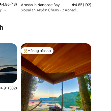
Meánrátáil 4.86 as 5, 43 léirmheas
4.86 (43)
Árasán in Nanoose Bay
Meánrátáil 4.85 as 5, 1
4.85 (192)
 |
Siopaí an Aigéin Chiúin - 2 Aonad
Bditerran Oceanfront le deic
gh
Mór ag aíonna
An-mhór ag aíonna
eánrátáil 4.91 as 5, 302 léirmheas
4.91 (302)