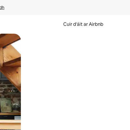
idh
Cuir d'áit ar Airbnb
svaidhpeáil.