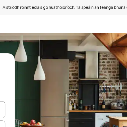
Aistríodh roinnt eolais go huathoibríoch. 
Taispeáin an teanga bhuna
le saigheadeochracha suas agus síos nó déan iniúchadh trí thadhall nó 