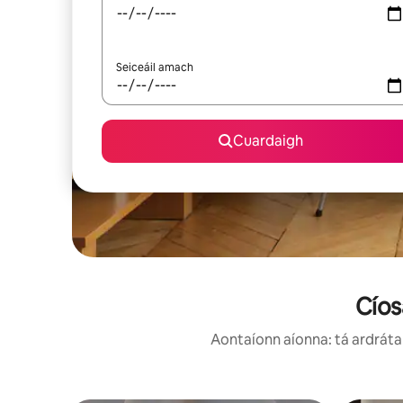
Seiceáil amach
Cuardaigh
Cíos
Aontaíonn aíonna: tá ardráta 