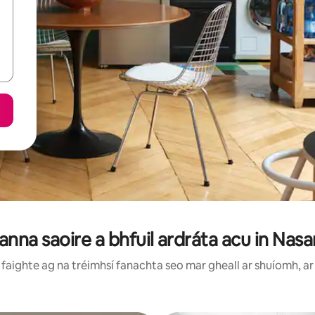
anna saoire a bhfuil ardráta acu in Nas
faighte ag na tréimhsí fanachta seo mar gheall ar shuíomh, ar 