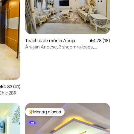
Teach baile mór in Abuja
Meánrátáil 4.78 as 5, 
4.78 (18)
Árasán Anoese, 3 sheomra leapa,
leictreachas 24/7, WI - FI
Meánrátáil 4.83 as 5, 41 léirmheas
4.83 (41)
Chic 2BR
Mór ag aíonna
An-mhór ag aíonna