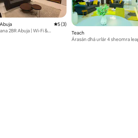
 Abuja
Meánrátáil 5 as 5, 3 léirmheas
5 (3)
na 2BR Abuja | Wi-Fi &
Teach
 24/7
Árasán dhá urlár 4 sheomra lea
10 léirmheas
theaghlaigh · Cumhacht 24/7 · W