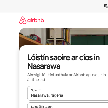
Léim
chuig
ábhar
Lóistín saoire ar cíos in
Nasarawa
Aimsigh lóistíní uathúla ar Airbnb agus cuir in
áirithe iad
Suíomh
Nuair a bheidh torthaí ar fáil, déan nascleanúint 
Seiceáil isteach