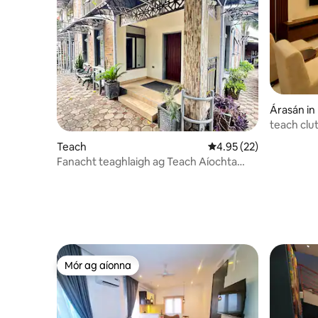
Árasán in
teach clut
Teach
Meánrátáil 4.95 as 5, 2
4.95 (22)
Fanacht teaghlaigh ag Teach Aíochta
Mapana
Mór ag aíonna
Mór ag aíonna