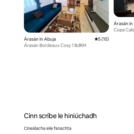
Árasán in
Copa Caba
Cumhacht
Árasán in Abuja
Meánrátáil 5 as 5, 
5 (10)
Árasán Bordeaux Cosy 1 BdRM
Cinn scríbe le hiniúchadh
Cineálacha eile fanachta