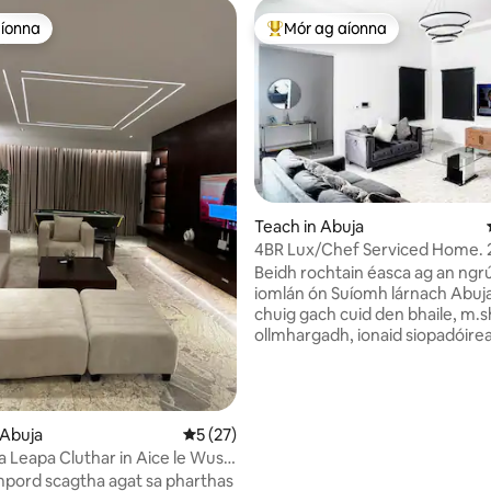
aíonna
Mór ag aíonna
aíonna
An-mhór ag aíonna
Teach in Abuja
4BR Lux/Chef Serviced Home. 24 uair an
chloig Togha/Wi - Fi
Beidh rochtain éasca ag an ngr
iomlán ón Suíomh lárnach Abuj
chuig gach cuid den bhaile, m.s
ollmhargadh, ionaid siopadóire
agus go leor eile. Bainfidh tú t
as na radhairc iontacha ó do bhalc
féidir suas le 6 aoi a bheith sa t
iomlán. Is féidir le haíonna tai
 6 léirmheas
 Abuja
Meánrátáil 5 as 5, 27 léirmheas
5 (27)
bhaint as féinseiceáil isteach le
 Leapa Cluthar in Aice le Wuse
glais. Tá an réadmhaoin i lár ch
apa + Cumhacht 24/7
pord scagtha agat sa pharthas
Abuja, níos lú ná 1 nóiméad siúil