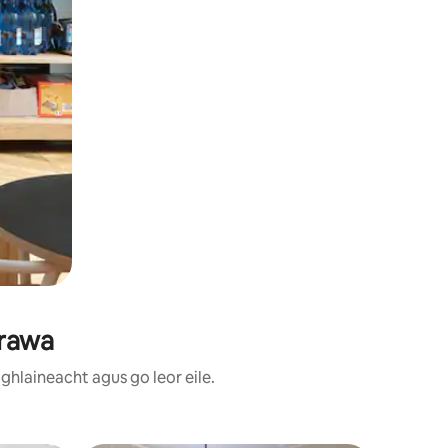
arawa
ghlaineacht agus go leor eile.