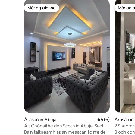
Mór ag aíonna
Mór ag 
Mór ag aíonna
Mór ag 
Árasán in Abuja
Meánrátáil 5 as 5,
5 (6)
Árasán in
Áit Chónaithe den Scoth in Abuja: Saol
2 Sheomra
Nua-Aimseartha Gan Stró
2•Wi-Fi T
Bain taitneamh as an meascán foirfe de
Bíodh com