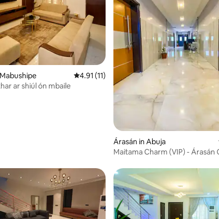
 Mabushipe
Meánrátáil 4.91 as 5, 11 léirmheas
4.91 (11)
har ar shiúl ón mbaile
2 léirmheas
Árasán in Abuja
Maitama Charm (VIP) - Árasán 