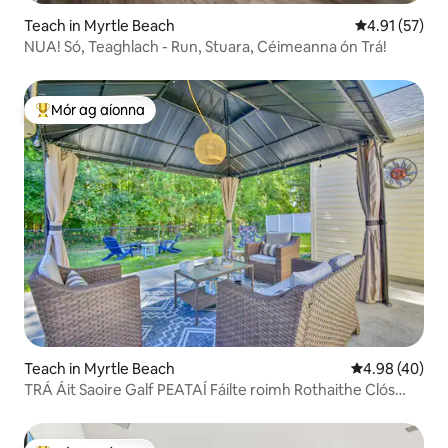
Teach in Myrtle Beach
Meánrátáil 4.
4.91 (57)
NUA! Só, Teaghlach - Run, Stuara, Céimeanna ón Trá!
Mór ag aíonna
An-mhór ag aíonna
Teach in Myrtle Beach
Meánrátáil 4.9
4.98 (40)
TRÁ Áit Saoire Galf PEATAÍ Fáilte roimh Rothaithe Clós
Fálaithe