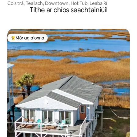
Cois trá, Teallach, Downtown, Hot Tub, Leaba Rí
Tithe ar chíos seachtainiúil
Mór ag aíonna
An-mhór ag aíonna