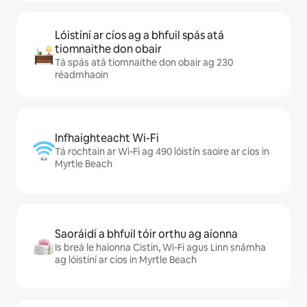
Lóistíní ar cíos ag a bhfuil spás atá
tiomnaithe don obair
Tá spás atá tiomnaithe don obair ag 230
réadmhaoin
Infhaighteacht Wi-Fi
Tá rochtain ar Wi-Fi ag 490 lóistín saoire ar cíos in
Myrtle Beach
Saoráidí a bhfuil tóir orthu ag aíonna
Is breá le haíonna Cistin, Wi-Fi agus Linn snámha
ag lóistíní ar cíos in Myrtle Beach