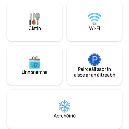
Cluthar Balcóin 🌅 Phríobháideach Is é
soilsithe ardteicn
Teachín SeaBreeze tús na gcuimhní cinn
Atmos, teilifíseáin
a mbeidh tú ag tógáil croí leo go deo.
sruthaithe & PS5, s
Déan áirithint anois agus lig don
meaisíní nua pinbal
chomhaireamh síos chuig do rogha
Cistin gourmet l
Cistin
Wi-Fi
laethanta saoire trá tosú!
gríoscán gualaigh 
Réidh le súgradh!
Páirceáil saor in
Linn snámha
aisce ar an áitreabh
Aerchóiriú