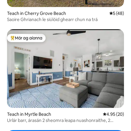
Teach in Cherry Grove Beach
Meánrátáil
5 (48)
Saoire Ghrianach le siúlóid ghearr chun na trá
Mór ag aíonna
An-mhór ag aíonna
Teach in Myrtle Beach
Meánrátáil 4.9
4.95 (20)
Urlár barr, árasán 2 sheomra leapa nuashonraithe, 2
sheomra leapa!