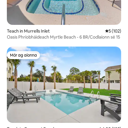
Teach in Murrells Inlet
Meánrátáil 
5 (102)
Oasis Phríobháideach Myrtle Beach - 6 BR/Codlaíonn sé 15
Mór ag aíonna
Mór ag aíonna