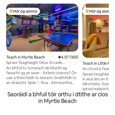
Mór ag aíonna
Mór ag aíonna
An-mhór ag aíonna
An-mhór ag aíon
Teach in Myrtle Beach
Meánrátáil 4.97 as 5, 169 léirmh
4.97 (169)
Spraoi Teaghlaigh! Glow Arcade
Teach in Little Rive
Aquarium Rm Walk to Beach
An bhfuil tú tuirseach de bheith ag
An chuid is fearr 
fanacht ag an sean - Airbnb céanna? Ón
& an Abhainn Bhe
Spraoi teaghlaigh d
uair a thiocfaidh tú isteach, braithfidh tú
in aice leis an trá
an draíocht. Spás ✨ Nua - Aimseartha
idirchósta. Suíomh
Súilíneach Glan 🌊 Uisceadán Beoga -
spraoi ealaíonta il
Maisiú Téamaí a thaitneoidh go mór le do
Saoráidí a bhfuil tóir orthu i dtithe ar cíos
Maisiúchán nua-ai
pháistí! Siúlóid 🚶‍♀️ Ghearr go dtí an Trá
seomraí leapa com
in Myrtle Beach
gan aon hassles páirceála. Níor chuir 🏖️
leaba Rí agus leab
Beach Gear aon phacáil bhreise ar fáil! 🚿
ghearr chuig an tea
Cithfholcadán Lasmuigh Teallach 🔥
Cherry Grove Beac