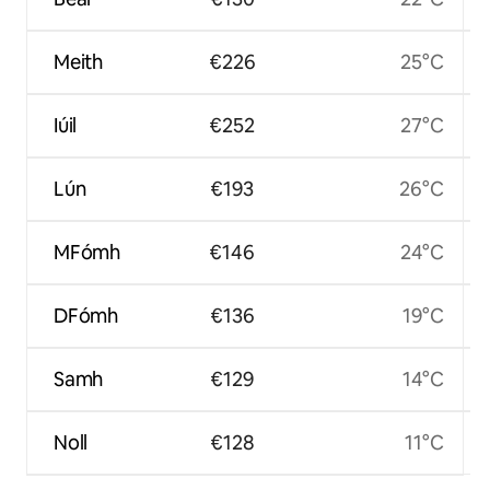
Meith
€226
25°C
Iúil
€252
27°C
Lún
€193
26°C
MFómh
€146
24°C
DFómh
€136
19°C
Samh
€129
14°C
Noll
€128
11°C