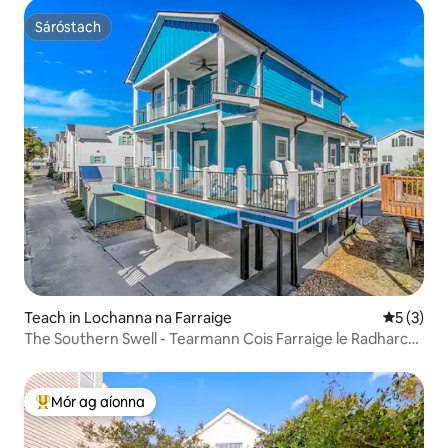
Sáróstach
Sáróstach
Teach in Lochanna na Farraige
Meánrátái
5 (3)
The Southern Swell - Tearmann Cois Farraige le Radharc
ar an Aigéan
Mór ag aíonna
An-mhór ag aíonna