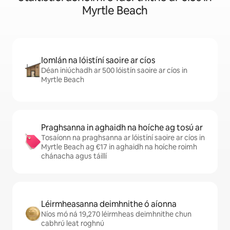
Myrtle Beach
Iomlán na lóistíní saoire ar cíos
Déan iniúchadh ar 500 lóistín saoire ar cíos in
Myrtle Beach
Praghsanna in aghaidh na hoíche ag tosú ar
Tosaíonn na praghsanna ar lóistíní saoire ar cíos in
Myrtle Beach ag €17 in aghaidh na hoíche roimh
chánacha agus táillí
Léirmheasanna deimhnithe ó aíonna
Níos mó ná 19,270 léirmheas deimhnithe chun
cabhrú leat roghnú