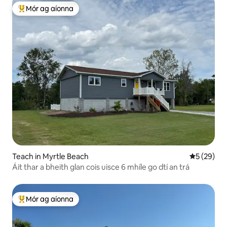
Mór ag aíonna
An-mhór ag aíonna
Teach in Myrtle Beach
Meánrátáil 
5 (29)
Áit thar a bheith glan cois uisce 6 mhíle go dtí an trá
Mór ag aíonna
An-mhór ag aíonna