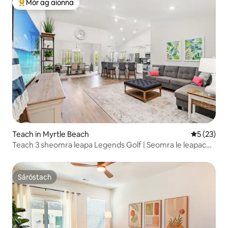
Mór ag aíonna
An-mhór ag aíonna
Teach in Myrtle Beach
Meánrátáil
5 (23)
Teach 3 sheomra leapa Legends Golf | Seomra le leapacha
bunc + Clós Cúil
Sáróstach
Sáróstach