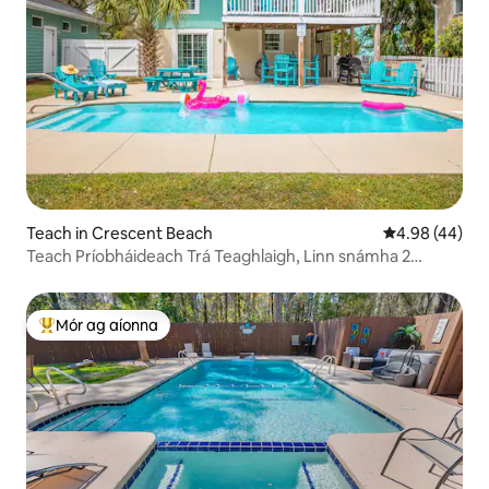
Teach in Crescent Beach
Meánrátáil 4.9
4.98 (44)
Teach Príobháideach Trá Teaghlaigh, Linn snámha 2
nóiméad siúil chuig an trá
Mór ag aíonna
An-mhór ag aíonna