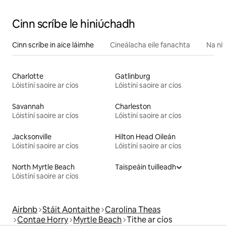
Cinn scríbe le hiniúchadh
Cinn scríbe in aice láimhe
Cineálacha eile fanachta
Na nit
Charlotte
Gatlinburg
Lóistíní saoire ar cíos
Lóistíní saoire ar cíos
Savannah
Charleston
Lóistíní saoire ar cíos
Lóistíní saoire ar cíos
Jacksonville
Hilton Head Oileán
Lóistíní saoire ar cíos
Lóistíní saoire ar cíos
North Myrtle Beach
Taispeáin tuilleadh
Lóistíní saoire ar cíos
Airbnb
Stáit Aontaithe
Carolina Theas
Contae Horry
Myrtle Beach
Tithe ar cíos