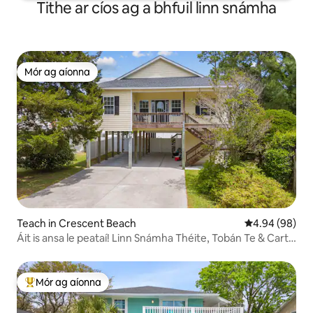
Tithe ar cíos ag a bhfuil linn snámha
Mór ag aíonna
Mór ag aíonna
Teach in Crescent Beach
Meánrátáil 4.9
4.94 (98)
Áit is ansa le peataí! Linn Snámha Théite, Tobán Te & Cart
Gailf
Mór ag aíonna
An-mhór ag aíonna