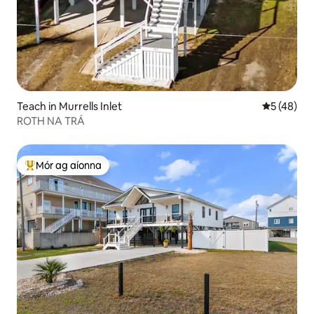
Teach in Murrells Inlet
Meánrátáil
5 (48)
ROTH NA TRÁ
Mór ag aíonna
An-mhór ag aíonna