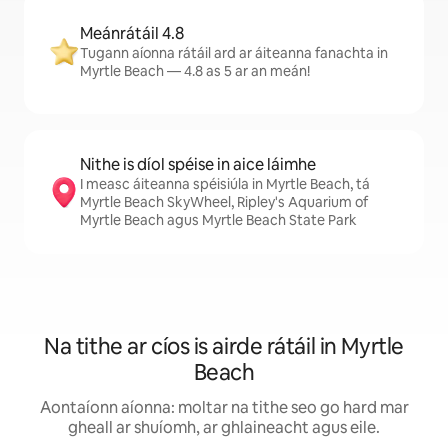
Meánrátáil 4.8
Tugann aíonna rátáil ard ar áiteanna fanachta in
Myrtle Beach — 4.8 as 5 ar an meán!
Nithe is díol spéise in aice láimhe
I measc áiteanna spéisiúla in Myrtle Beach, tá
Myrtle Beach SkyWheel, Ripley's Aquarium of
Myrtle Beach agus Myrtle Beach State Park
Na tithe ar cíos is airde rátáil in Myrtle
Beach
Aontaíonn aíonna: moltar na tithe seo go hard mar
gheall ar shuíomh, ar ghlaineacht agus eile.