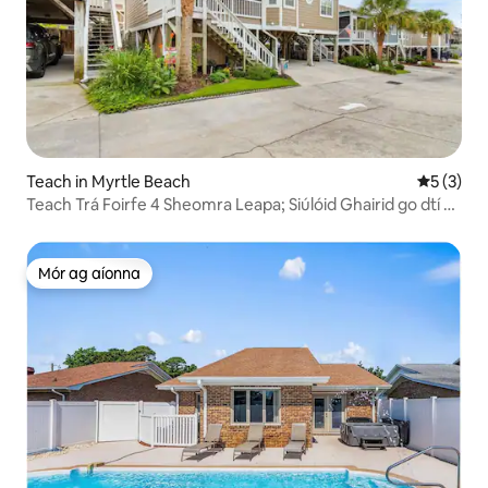
Teach in Myrtle Beach
Meánrátái
5 (3)
Teach Trá Foirfe 4 Sheomra Leapa; Siúlóid Ghairid go dtí an
tAigéan
Mór ag aíonna
Mór ag aíonna