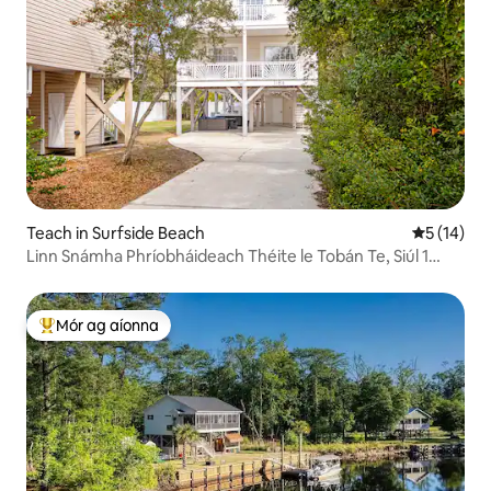
Teach in Surfside Beach
Meánrátáil
5 (14)
Linn Snámha Phríobháideach Théite le Tobán Te, Siúl 1
nóiméad go dtí an Trá
Mór ag aíonna
An-mhór ag aíonna