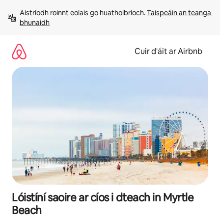
Léim
Aistríodh roinnt eolais go huathoibríoch. 
Taispeáin an teanga 
chuig
bhunaidh
ábhar
Cuir d'áit ar Airbnb
Lóistíní saoire ar cíos i dteach in Myrtle
Beach