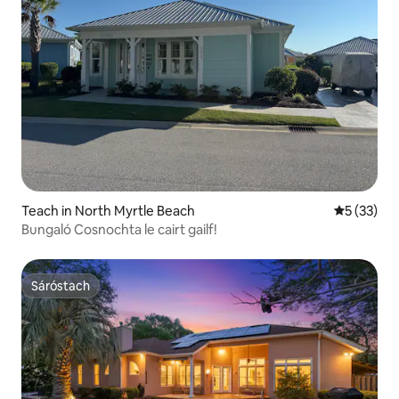
Teach in North Myrtle Beach
Meánrátáil
5 (33)
Bungaló Cosnochta le cairt gailf!
Sáróstach
Sáróstach