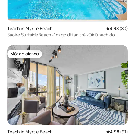
Teach in Myrtle Beach
Meánrátáil 4.9
4.93 (30)
Saoire SurfsideBeach~1m go dtí an trá~Oiriúnach do
Rothair
Mór ag aíonna
Mór ag aíonna
Teach in Myrtle Beach
Meánrátáil 4.9
4.98 (91)