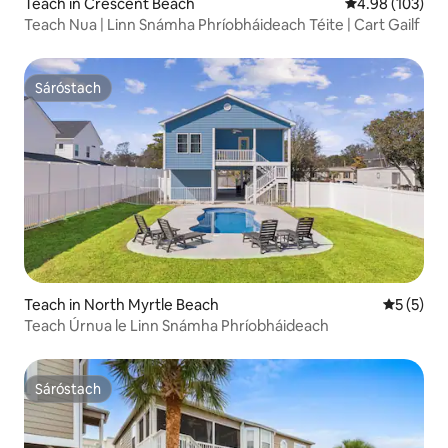
Teach in Crescent Beach
Meánrátáil 4.98
4.98 (103)
Teach Nua | Linn Snámha Phríobháideach Téite | Cart Gailf
Sáróstach
Sáróstach
Teach in North Myrtle Beach
Meánrátái
5 (5)
Teach Úrnua le Linn Snámha Phríobháideach
Sáróstach
Sáróstach