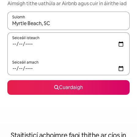
Aimsigh tithe uathúla ar Airbnb agus cuir in áirithe iad
Suíomh
Nuair a bheidh torthaí ar fáil, déan nascleanúint le saigheadeoc
Seiceáil isteach
Seiceáil amach
Cuardaigh
Staitisticí achoimre faoi thithe ar cíos in