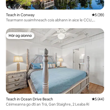
Teach in Conway
Meánrátáil 
5 (39)
Tearmann suaimhneach cois abhann in aice le CCU,
Conway agus tránna
Mór ag aíonna
Mór ag aíonna
Teach in Ocean Drive Beach
Meánrátáil
5 (44)
Céimeanna go dtí an Trá, Gan Staighre, 2 Leaba Rí