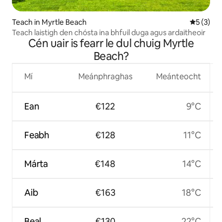
Teach in Myrtle Beach
Meánrátái
5 (3)
Teach laistigh den chósta ina bhfuil duga agus ardaitheoir
Cén uair is fearr le dul chuig Myrtle
Beach?
Mí
Meánphraghas
Meánteocht
Ean
€122
9°C
Feabh
€128
11°C
Márta
€148
14°C
Aib
€163
18°C
Beal
€130
22°C