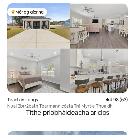
Mór ag aíonna
An-mhór ag aíonna
Teach in Longs
Meánrátáil 4.9
4.98 (63)
Nua! 2br/2bath Tearmann cósta Trá Myrtle Thuaidh
Tithe príobháideacha ar cíos