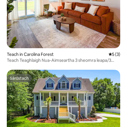
Teach in Carolina Forest
Meánrátái
5 (3)
Teach Teaghlaigh Nua-Aimseartha 3 sheomra leapa/3
sheomra folctha | Trá • Linn snámha • Siopaí
Sáróstach
Sáróstach