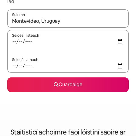
iad
Suíomh
Nuair a bheidh torthaí ar fáil, déan nascleanúint le saigheadeoc
Seiceáil isteach
Seiceáil amach
Cuardaigh
Staitisticí achoimre faoi lóistíní saoire ar