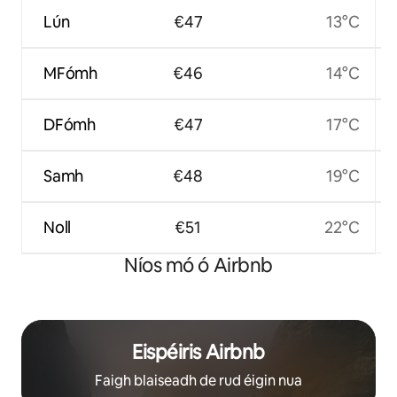
Lún
€47
13°C
MFómh
€46
14°C
DFómh
€47
17°C
Samh
€48
19°C
Noll
€51
22°C
Níos mó ó Airbnb
Eispéiris Airbnb
Faigh blaiseadh de rud éigin nua