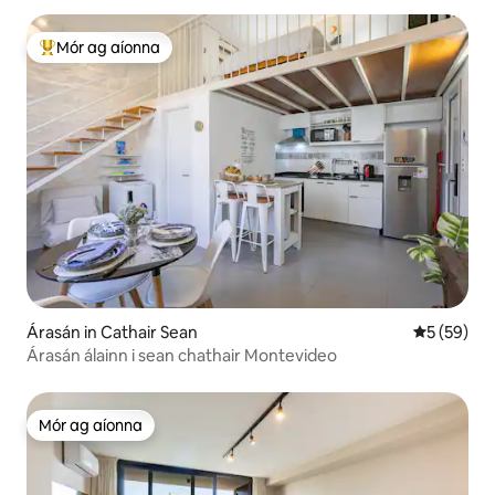
Mór ag aíonna
An-mhór ag aíonna
Árasán in Cathair Sean
Meánrátáil 
5 (59)
Árasán álainn i sean chathair Montevideo
Mór ag aíonna
Mór ag aíonna