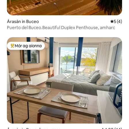
Árasán in Buceo
Meánrátái
5 (4)
Puerto del Buceo.Beautiful Duplex Penthouse, amharc
Mór ag aíonna
An-mhór ag aíonna