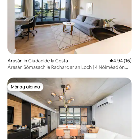
Árasán in Ciudad de la Costa
Meánrátáil 4.9
4.94 (16)
Árasán Sómasach le Radharc ar an Loch | 4 Nóiméad ón
Aerfort
Mór ag aíonna
Mór ag aíonna