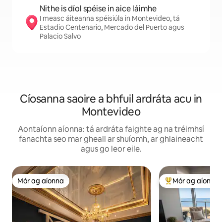
Nithe is díol spéise in aice láimhe
I measc áiteanna spéisiúla in Montevideo, tá
Estadio Centenario, Mercado del Puerto agus
Palacio Salvo
Cíosanna saoire a bhfuil ardráta acu in
Montevideo
Aontaíonn aíonna: tá ardráta faighte ag na tréimhsí
fanachta seo mar gheall ar shuíomh, ar ghlaineacht
agus go leor eile.
Mór ag aíonna
Mór ag aíonna
Mór ag aíonna
An-mhór ag aíon