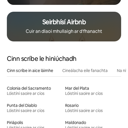
Seirbhísí Airbnb
Cuir an dlaoi mhullaigh ar d'fhanacht
Cinn scríbe le hiniúchadh
Cinn scríbe in aice láimhe
Cineálacha eile fanachta
Na nit
Colonia del Sacramento
Mar del Plata
Lóistíní saoire ar cíos
Lóistíní saoire ar cíos
Punta del Diablo
Rosario
Lóistíní saoire ar cíos
Lóistíní saoire ar cíos
Piriápolis
Maldonado
Lóistíní saoire ar cíos
Lóistíní saoire ar cíos