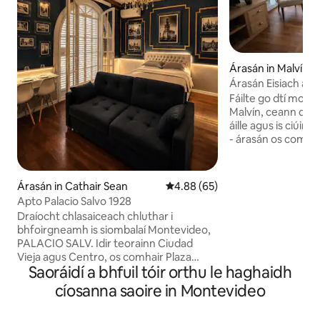
Árasán in Malvín
Árasán Eisiach ar i
Malvín
Fáilte go dtí mo th
Malvín, ceann de 
áille agus is ciúin
- árasán os comhair
radharc dochreidt
atá oiriúnach chun
siúlóidí, éirí gréin
Árasán in Cathair Sean
Meánrátáil 4.88 as 5, 65 léirmh
4.88 (65)
Áit chónaithe ina 
Apto Palacio Salvo 1928
scoth chuig gach 
Draíocht chlasaiceach chluthar i
le gach rud a thea
bhfoirgneamh is siombalaí Montevideo,
méadar ar shiúl: o
PALACIO SALV. Idir teorainn Ciudad
bácús, bialanna ag
Vieja agus Centro, os comhair Plaza
lánúineacha, do t
Saoráidí a bhfuil tóir orthu le haghaidh
Independencia, Ciudad Vieja, Teatro
gnó.
Solis, halla éisteachta Sodre, rambla,
cíosanna saoire in Montevideo
calafort agus Casino Hotel Radisson.
Déan iniúchadh ar dhraíocht na