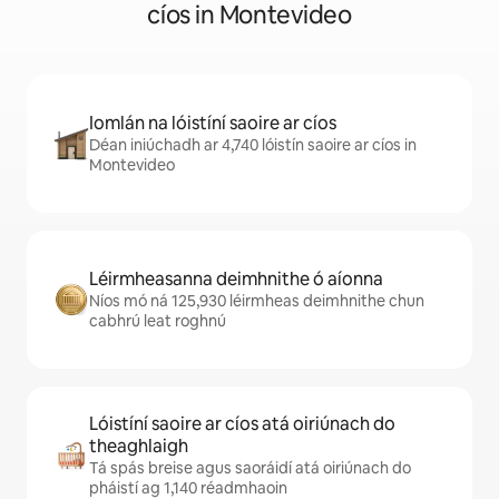
cíos in Montevideo
Iomlán na lóistíní saoire ar cíos
Déan iniúchadh ar 4,740 lóistín saoire ar cíos in
Montevideo
Léirmheasanna deimhnithe ó aíonna
Níos mó ná 125,930 léirmheas deimhnithe chun
cabhrú leat roghnú
Lóistíní saoire ar cíos atá oiriúnach do
theaghlaigh
Tá spás breise agus saoráidí atá oiriúnach do
pháistí ag 1,140 réadmhaoin