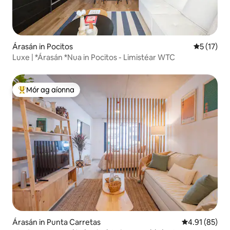
Árasán in Pocitos
Meánrátáil
5 (17)
Luxe | *Árasán *Nua in Pocitos - Limistéar WTC
Mór ag aíonna
An-mhór ag aíonna
Árasán in Punta Carretas
Meánrátáil 4.9
4.91 (85)