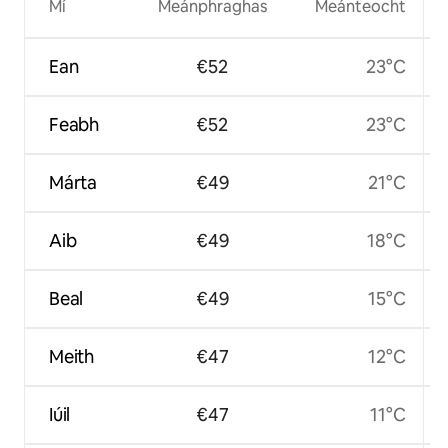
Mí
Meánphraghas
Meánteocht
Ean
€52
23°C
Feabh
€52
23°C
Márta
€49
21°C
Aib
€49
18°C
Beal
€49
15°C
Meith
€47
12°C
Iúil
€47
11°C