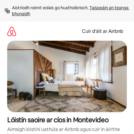
Léim
Aistríodh roinnt eolais go huathoibríoch. 
Taispeáin an teanga 
chuig
bhunaidh
ábhar
Cuir d'áit ar Airbnb
Lóistín saoire ar cíos in Montevideo
Aimsigh lóistíní uathúla ar Airbnb agus cuir in áirithe