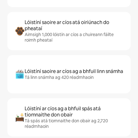
Lóistíní saoire ar cíos atá oiriúnach do
pheataí
Aimsigh 1,000 lóistín ar cíos a chuireann fáilte
roimh pheataí
Lóistíní saoire ar cíos ag a bhfuil linn snámha
Tá linn snámha ag 420 réadmhaoin
Lóistíní ar cíos ag a bhfuil spás atá
tiomnaithe don obair
Tá spás atá tiomnaithe don obair ag 2,720
réadmhaoin