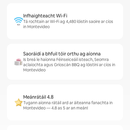
Infhaighteacht Wi-Fi
Tá rochtain ar Wi-Fi ag 4,480 lóistín saoire ar cíos
in Montevideo
Saoráidí a bhfuil tóir orthu ag aíonna
Is breá le haíonna Féinseiceáil isteach, Seomra
aclaíochta agus Gríoscán BBQ ag lóistíní ar cíos in
Montevideo
Meánrátáil 4.8
Tugann aíonna rátáil ard ar áiteanna fanachta in
Montevideo — 4.8 as 5 ar an meán!