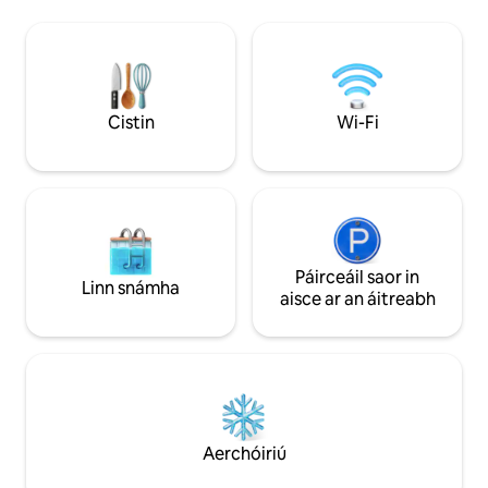
seandachtaí san árasán teicneolaíochta
seo. Tabharfaidh a urláir agus a dhoirse
adhmaid bunaidh, a shíleálacha arda,
agus a thaifid ghrianghrafadóireachta ón
gcéad seo caite chuig ré eile thú. Foirfe
dóibh siúd atá ag lorg eispéireas
Cistin
Wi-Fi
barántúil.
Páirceáil saor in
Linn snámha
aisce ar an áitreabh
Aerchóiriú