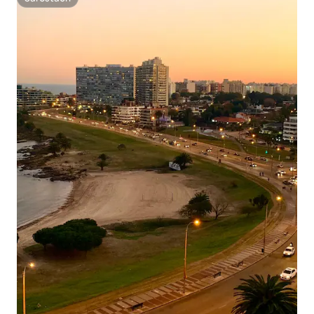
Sáróstach