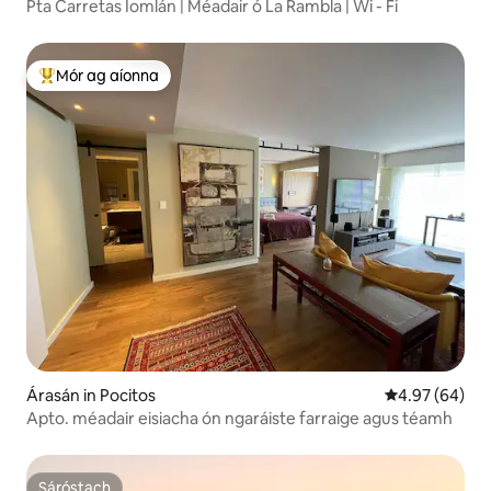
Pta Carretas Iomlán | Méadair ó La Rambla | Wi - Fi
Mór ag aíonna
An-mhór ag aíonna
Árasán in Pocitos
Meánrátáil 4.9
4.97 (64)
Apto. méadair eisiacha ón ngaráiste farraige agus téamh
Sáróstach