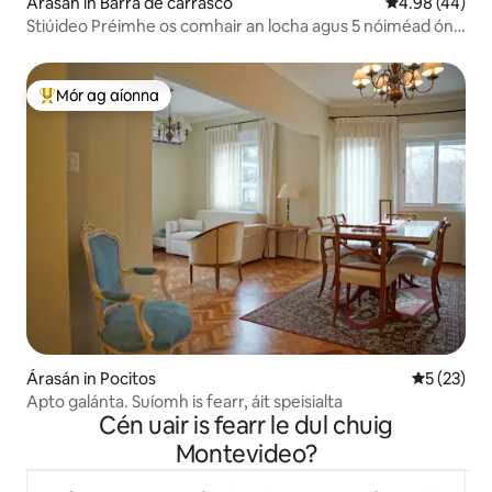
Árasán in Barra de carrasco
Meánrátáil 4.9
4.98 (44)
Stiúideo Préimhe os comhair an locha agus 5 nóiméad ón
aerfort
Mór ag aíonna
An-mhór ag aíonna
Árasán in Pocitos
Meánrátáil
5 (23)
Apto galánta. Suíomh is fearr, áit speisialta
Cén uair is fearr le dul chuig
Montevideo?