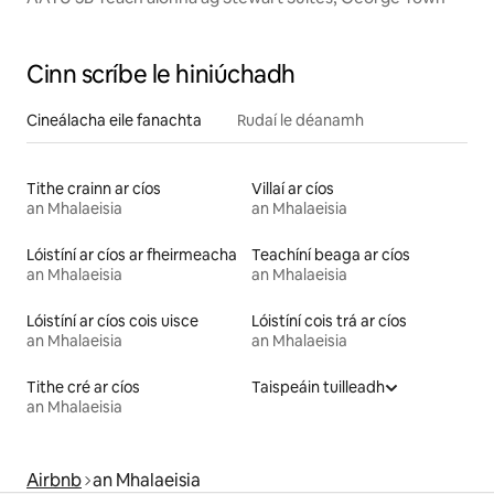
Cinn scríbe le hiniúchadh
Cineálacha eile fanachta
Rudaí le déanamh
Tithe crainn ar cíos
Villaí ar cíos
an Mhalaeisia
an Mhalaeisia
Lóistíní ar cíos ar fheirmeacha
Teachíní beaga ar cíos
an Mhalaeisia
an Mhalaeisia
Lóistíní ar cíos cois uisce
Lóistíní cois trá ar cíos
an Mhalaeisia
an Mhalaeisia
Tithe cré ar cíos
Taispeáin tuilleadh
an Mhalaeisia
Airbnb
an Mhalaeisia