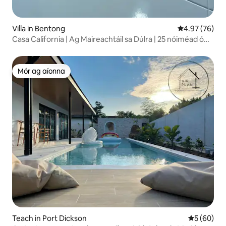
Villa in Bentong
Meánrátáil 4.9
4.97 (76)
Casa California | Ag Maireachtáil sa Dúlra | 25 nóiméad ó
KL
Mór ag aíonna
Mór ag aíonna
Teach in Port Dickson
Meánrátáil 
5 (60)