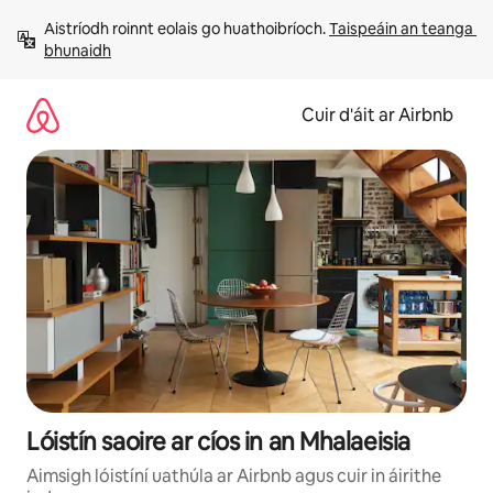
Léim
Aistríodh roinnt eolais go huathoibríoch. 
Taispeáin an teanga 
chuig
bhunaidh
ábhar
Cuir d'áit ar Airbnb
Lóistín saoire ar cíos in an Mhalaeisia
Aimsigh lóistíní uathúla ar Airbnb agus cuir in áirithe