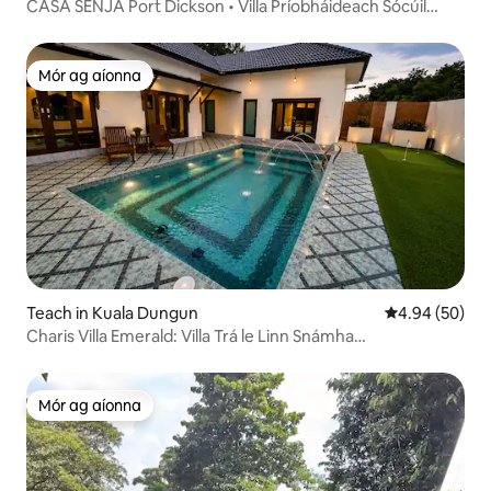
CASA SENJA Port Dickson • Villa Príobháideach Sócúil
Sómasach
Mór ag aíonna
Mór ag aíonna
Teach in Kuala Dungun
Meánrátáil 4.9
4.94 (50)
Charis Villa Emerald: Villa Trá le Linn Snámha
Phríobháideach
Mór ag aíonna
Mór ag aíonna