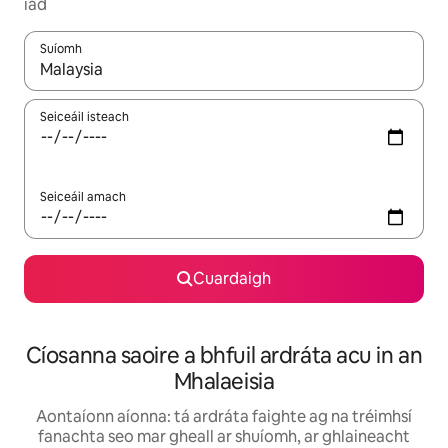
iad
Suíomh
Nuair a bheidh torthaí ar fáil, déan nascleanúint le saigheadeoc
Seiceáil isteach
Seiceáil amach
Cuardaigh
Cíosanna saoire a bhfuil ardráta acu in an
Mhalaeisia
Aontaíonn aíonna: tá ardráta faighte ag na tréimhsí
fanachta seo mar gheall ar shuíomh, ar ghlaineacht