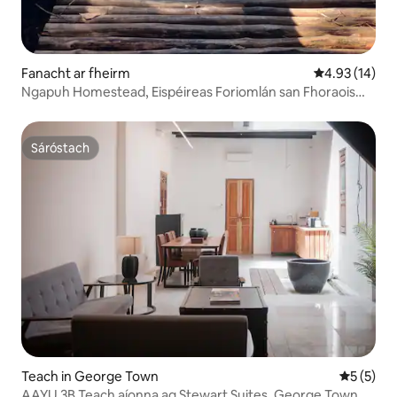
Fanacht ar fheirm
Meánrátáil 4.9
4.93 (14)
Ngapuh Homestead, Eispéireas Foriomlán san Fhoraois
Bháistí
Sáróstach
Sáróstach
Teach in George Town
Meánrátái
5 (5)
AAYU 3B Teach aíonna ag Stewart Suites, George Town