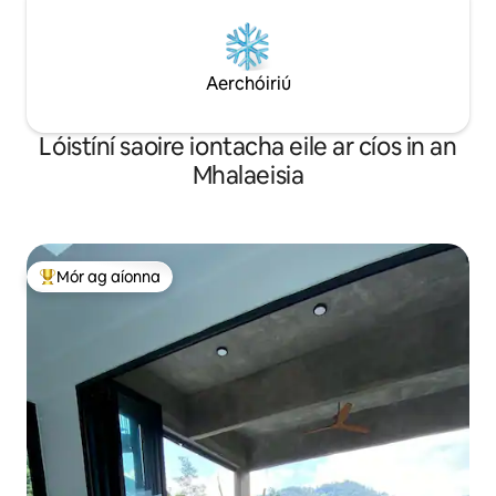
Aerchóiriú
Lóistíní saoire iontacha eile ar cíos in an
Mhalaeisia
Mór ag aíonna
An-mhór ag aíonna