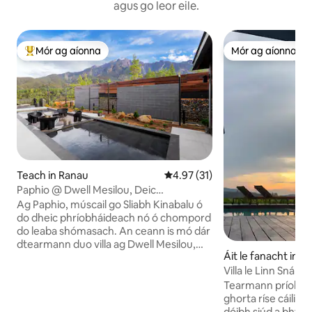
agus go leor eile.
Mór ag aíonna
Mór ag aíonna
An-mhór ag aíonna
Mór ag aíonna
Teach in Ranau
Meánrátáil 4.97 as 5, 31 léirmh
4.97 (31)
Paphio @ Dwell Mesilou, Deic
Phríobháideach Mt. Kinabalu
Ag Paphio, múscail go Sliabh Kinabalu ó
do dheic phríobháideach nó ó chompord
do leaba shómasach. An ceann is mó dár
dtearmann duo villa ag Dwell Mesilou,
Áit le fanacht in 
cuireann Paphio leagan amach plean
Villa le Linn Snám
oscailte ar fáil suas go dtí limistéar
Imeall in Langkawi
maireachtála agus cluichí ardaithe. Le
Tearmann príobhái
fuinneoga ón urlár go dtí an tsíleáil agus
ghorta ríse cáiliú
rochtain dhíreach ó do sheomra suí,
dóibh siúd a bhfui