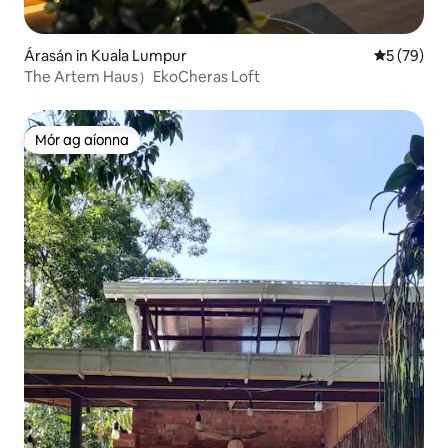
Árasán in Kuala Lumpur
Meánrátáil 
5 (79)
The Artem Haus）EkoCheras Loft
Mór ag aíonna
Mór ag aíonna