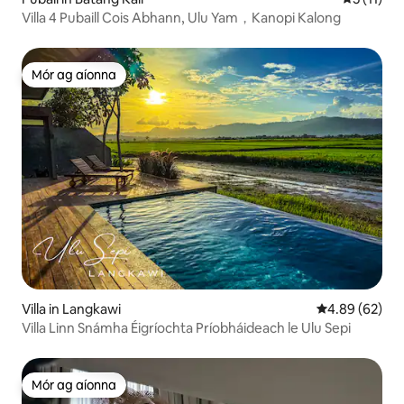
Villa 4 Pubaill Cois Abhann, Ulu Yam，Kanopi Kalong
Mór ag aíonna
Mór ag aíonna
Villa in Langkawi
Meánrátáil 4.8
4.89 (62)
Villa Linn Snámha Éigríochta Príobháideach le Ulu Sepi
Mór ag aíonna
Mór ag aíonna