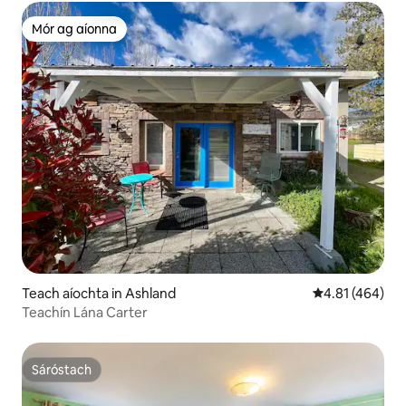
Mór ag aíonna
Mór ag aíonna
Teach aíochta in Ashland
Meánrátáil 4.81
4.81 (464)
Teachín Lána Carter
Sáróstach
Sáróstach