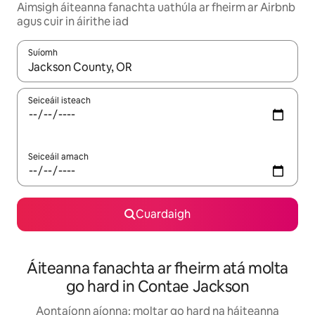
Aimsigh áiteanna fanachta uathúla ar fheirm ar Airbnb
agus cuir in áirithe iad
Suíomh
Nuair a bheidh torthaí ar fáil, déan nascleanúint le saigheadeoc
Seiceáil isteach
Seiceáil amach
Cuardaigh
Áiteanna fanachta ar fheirm atá molta
go hard in Contae Jackson
Aontaíonn aíonna: moltar go hard na háiteanna