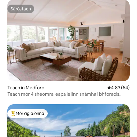
Sáróstach
Sáróstach
Teach in Medford
Meánrátáil 4.8
4.83 (64)
Teach mór 4 sheomra leapa le linn snámha i bhforaois
bambú!
Mór ag aíonna
An-mhór ag aíonna