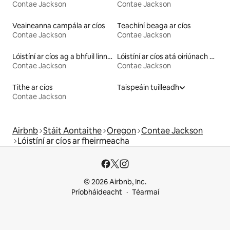
Contae Jackson
Contae Jackson
Veaineanna campála ar cíos
Teachíní beaga ar cíos
Contae Jackson
Contae Jackson
Lóistíní ar cíos ag a bhfuil linn snámha
Lóistíní ar cíos atá oiriúnach do pheataí
Contae Jackson
Contae Jackson
Tithe ar cíos
Taispeáin tuilleadh
Contae Jackson
Airbnb
Stáit Aontaithe
Oregon
Contae Jackson
Lóistíní ar cíos ar fheirmeacha
© 2026 Airbnb, Inc.
Príobháideacht
Téarmaí