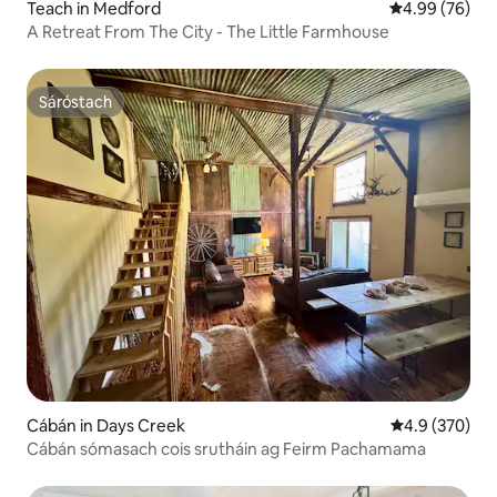
Teach in Medford
Meánrátáil 4.9
4.99 (76)
A Retreat From The City - The Little Farmhouse
Sáróstach
Sáróstach
Cábán in Days Creek
Meánrátáil 4.9
4.9 (370)
Cábán sómasach cois srutháin ag Feirm Pachamama