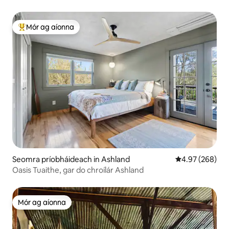
Mór ag aíonna
An-mhór ag aíonna
Seomra príobháideach in Ashland
Meánrátáil 4.97
4.97 (268)
Oasis Tuaithe, gar do chroílár Ashland
Mór ag aíonna
Mór ag aíonna