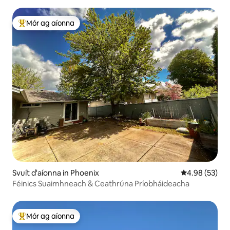
Pachamama
Mór ag aíonna
An-mhór ag aíonna
Svuít d'aíonna in Phoenix
Meánrátáil 4.9
4.98 (53)
Féinics Suaimhneach & Ceathrúna Príobháideacha
Mór ag aíonna
An-mhór ag aíonna