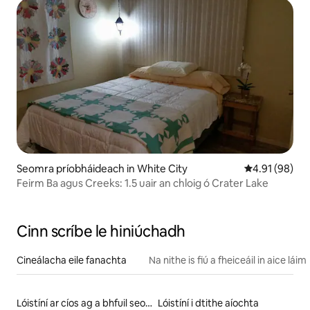
Seomra príobháideach in White City
Meánrátáil 4.9
4.91 (98)
Feirm Ba agus Creeks: 1.5 uair an chloig ó Crater Lake
Cinn scríbe le hiniúchadh
Cineálacha eile fanachta
Na nithe is fiú a fheiceáil in aice láim
Lóistíní ar cíos ag a bhfuil seomra allais
Lóistíní i dtithe aíochta