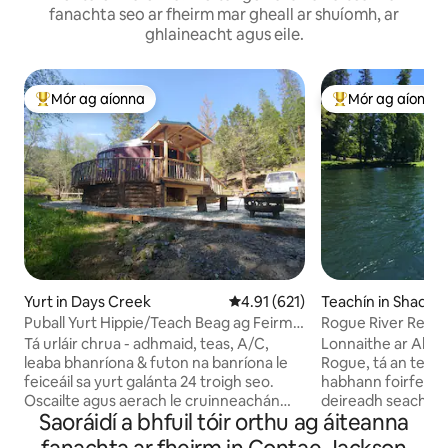
fanachta seo ar fheirm mar gheall ar shuíomh, ar
ghlaineacht agus eile.
Mór ag aíonna
Mór ag aíonna
An-mhór ag aíonna
An-mhór ag aíon
Yurt in Days Creek
Meánrátáil 4.91 as 5, 621 léirmh
4.91 (621)
Teachín in Shady 
Puball Yurt Hippie/Teach Beag ag Feirm
Rogue River Retre
Pachamama
Tá urláir chrua - adhmaid, teas, A/C,
Lonnaithe ar Abh
leaba bhanríona & futon na banríona le
Rogue, tá an teach
feiceáil sa yurt galánta 24 troigh seo.
habhann foirfe cib
Oscailte agus aerach le cruinneachán
deireadh seachtain
Saoráidí a bhfuil tóir orthu ag áiteanna
soiléir go stargaze ón leaba! I dteach
iascaireacht le ha
beag bídeach príobháideach ceangailte
(móide, tá rith ion