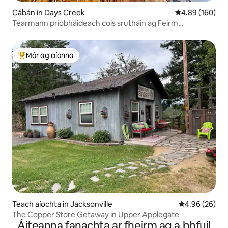
Cábán in Days Creek
Meánrátáil 4.89
4.89 (160)
Tearmann príobháideach cois srutháin ag Feirm
Pachamama
Mór ag aíonna
An-mhór ag aíonna
Teach aíochta in Jacksonville
Meánrátáil 4.9
4.96 (26)
The Copper Store Getaway in Upper Applegate
Áiteanna fanachta ar fheirm ag a bhfuil