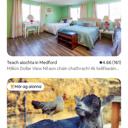
Teach aíochta in Medford
Meánrátáil 4.66
4.66 (161)
Milliún Dollar View Níl aon cháin chathrach! 4k teilifíseáin
Ollmhór
Mór ag aíonna
An-mhór ag aíonna