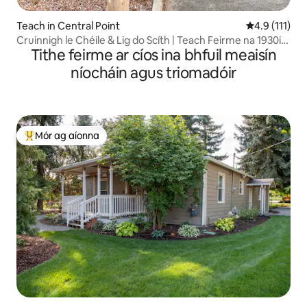
Teach in Central Point
Meánrátáil 4.
4.9 (111)
Cruinnigh le Chéile & Lig do Scíth | Teach Feirme na 1930idí
Tithe feirme ar cíos ina bhfuil meaisín
le Fíonghoirt
níocháin agus triomadóir
Mór ag aíonna
An-mhór ag aíonna