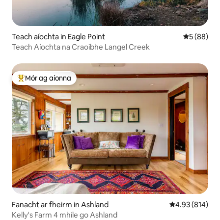
Teach aíochta in Eagle Point
Meánrátáil 
5 (88)
Teach Aíochta na Craoibhe Langel Creek
Mór ag aíonna
An-mhór ag aíonna
Fanacht ar fheirm in Ashland
Meánrátáil 4.93
4.93 (814)
Kelly's Farm 4 mhíle go Ashland