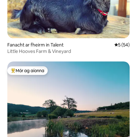
Fanacht ar fheirm in Talent
Meánrátáil 
5 (54)
Little Hooves Farm & Vineyard
Mór ag aíonna
An-mhór ag aíonna