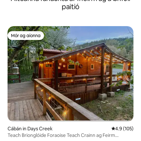
paitió
Mór ag aíonna
Mór ag aíonna
Cábán in Days Creek
Meánrátáil 4.9
4.9 (105)
Teach Brionglóide Foraoise Teach Crainn ag Feirm