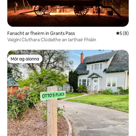
Fanacht ar fheirm in Grants Pass
Meánrátái
5 (8)
Vaigíní Cluthara Clúdaithe an Iarthair Fhiáin
Mór ag aíonna
Mór ag aíonna