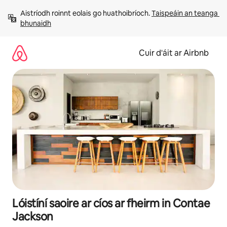
Léim
Aistríodh roinnt eolais go huathoibríoch. 
Taispeáin an teanga 
chuig
bhunaidh
ábhar
Cuir d'áit ar Airbnb
Lóistíní saoire ar cíos ar fheirm in Contae
Jackson