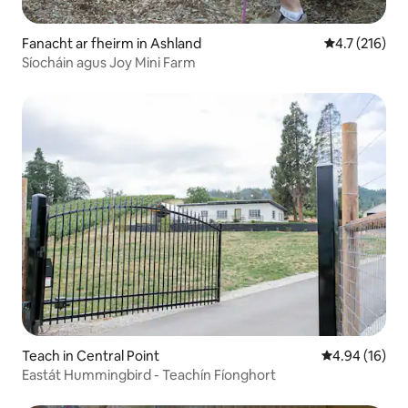
Fanacht ar fheirm in Ashland
Meánrátáil 4.
4.7 (216)
Síocháin agus Joy Mini Farm
Teach in Central Point
Meánrátáil 4.9
4.94 (16)
Eastát Hummingbird - Teachín Fíonghort