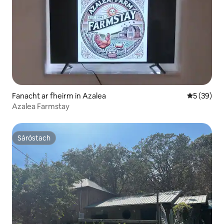
Fanacht ar fheirm in Azalea
Meánrátáil 
5 (39)
Azalea Farmstay
Sáróstach
Sáróstach