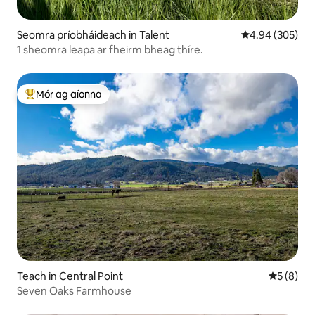
Seomra príobháideach in Talent
Meánrátáil 4.94
4.94 (305)
1 sheomra leapa ar fheirm bheag thíre.
Mór ag aíonna
An-mhór ag aíonna
Teach in Central Point
Meánrátái
5 (8)
Seven Oaks Farmhouse