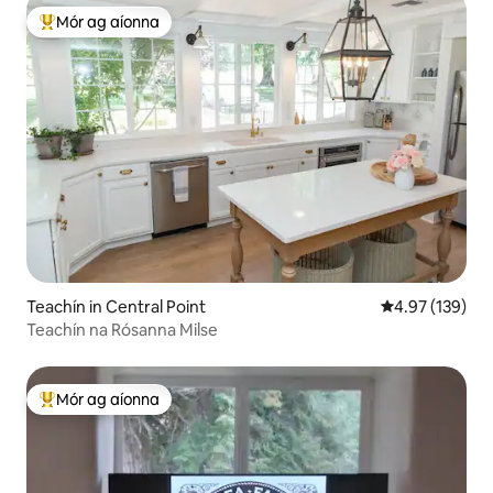
Mór ag aíonna
An-mhór ag aíonna
Teachín in Central Point
Meánrátáil 4.97
4.97 (139)
Teachín na Rósanna Milse
Mór ag aíonna
An-mhór ag aíonna