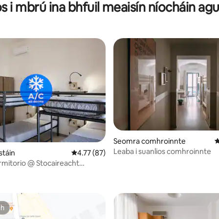
íos i mbrú ina bhfuil meaisín níocháin ag
4 léirmheas
Seomra comhroinnte
M
Leaba i suanlios comhroinnte
stáin
Meánrátáil 4.77 as 5, 87 léirmheas
4.77 (87)
ormitorio @ Stocaireacht
teann Brú
ch
ch