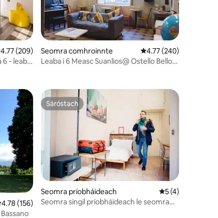
eánrátáil 4.77 as 5, 209 léirmheas
4.77 (209)
Seomra comhroinnte
Meánrátáil 4.77 as 5, 2
4.77 (240)
6 - leaba
Leaba i 6 Measc Suanlios@ Ostello Bello
Lake Como
Sáróstach
Sáróstach
Seomra príobháideach
Meánrátáil 5 as 5,
5 (4)
Seomra singil príobháideach le seomra
eánrátáil 4.78 as 5, 156 léirmheas
4.78 (156)
folctha comhroinnte
s Bassano