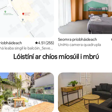
Seomra príobháideach
ríobháideach
Meánrátáil 4.51 as 5, 255 léirmheas
4.51 (255)
UniHo camera quadrupla
 3 léirmheas
á leaba singil le balcóin_Seven
Lóistíní ar chíos míosúil i mbrú