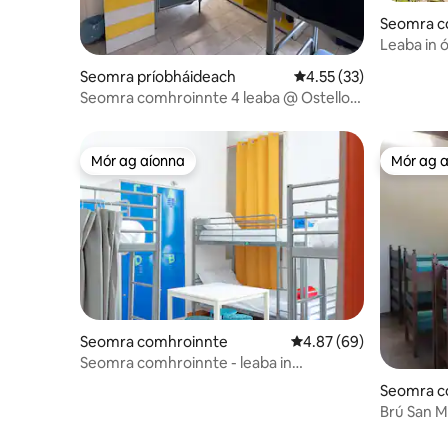
Seomra c
Leaba in 
mhná amh
Seomra príobháideach
Meánrátáil 4.55 as 5, 
4.55 (33)
Seomra comhroinnte 4 leaba @ Ostello
La Salana
Mór ag aíonna
Mór ag 
Mór ag aíonna
Mór ag 
Seomra comhroinnte
Meánrátáil 4.87 as 5, 6
4.87 (69)
Seomra comhroinnte - leaba in
Dormitory Mná
Seomra c
Brú San M
folctha 