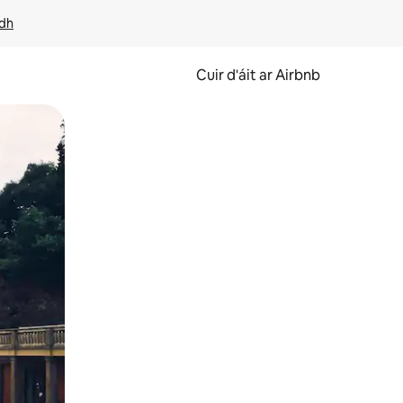
idh
Cuir d'áit ar Airbnb
svaidhpeáil.