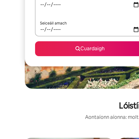
Seiceáil amach
Cuardaigh
Lóistí
Aontaíonn aíonna: moltar