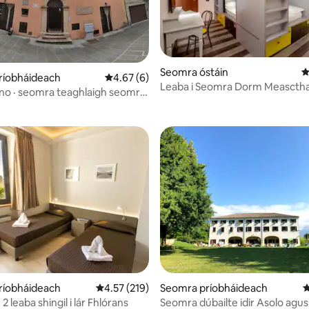
Seomra óstáin
M
ríobháideach
Meánrátáil 4.67 as 5, 6 léirmheas
4.67 (6)
Leaba i Seomra Dorm Measctha 
19 léirmheas
no · seomra teaghlaigh seomra
Seomra Folctha Príobháideach
nsuite
78 léirmheas
ríobháideach
Meánrátáil 4.57 as 5, 219 léirmheas
4.57 (219)
Seomra príobháideach
M
2 leaba shingil i lár Fhlórans
Seomra dúbailte idir Asolo agu