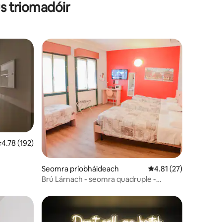
us triomadóir
eánrátáil 4.78 as 5, 192 léirmheas
4.78 (192)
Seomra príobháideach
Meánrátáil 4.81 as 5, 
4.81 (27)
Brú Lárnach - seomra quadruple -
seomra folctha príobháideach