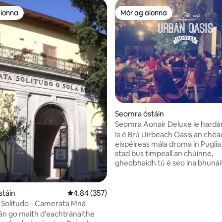
aíonna
Mór ag aíonna
aíonna
Mór ag aíonna
Seomra óstáin
13 léirmheas
Seomra Aonair Deluxe le hardá
Is é Brú Uirbeach Oasis an chéa
eispéireas mála droma in Puglia
stad bus timpeall an chúinne,
gheobhaidh tú é seo ina bhunáit
chun iniúchadh a dhéanamh ar 
-- lena n - áirítear na tránna is ái
Salento, Gallipoli, Otranto, agus
stáin
Meánrátáil 4.84 as 5, 357 léirmheas
4.84 (357)
eile. Tá Brú Uirbeach Oasis in ái
 Solitudo - Camerata Mná
dóibh siúd ar mian leo cultúr Le
án go maith d'eachtránaithe
iniúchadh de shiúl na gcos; tá sé 