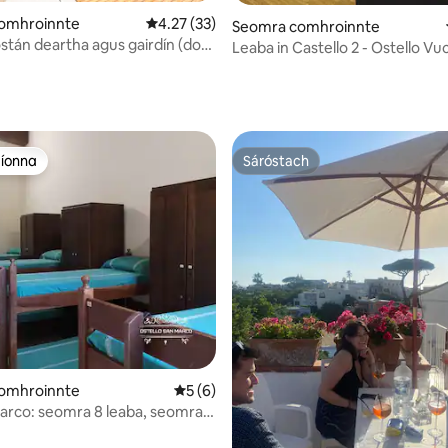
omhroinnte
Meánrátáil 4.27 as 5, 33 léirmheas
4.27 (33)
Seomra comhroinnte
óstán deartha agus gairdín (do
Leaba in Castello 2 - Ostello Vuc
áin)
33 léirmheas
aíonna
Sáróstach
aíonna
Sáróstach
9 léirmheas
omhroinnte
Meánrátáil 5 as 5, 6 léirmheas
5 (6)
arco: seomra 8 leaba, seomra
comhroinnte MA