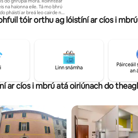
us do ghrúpaí móra. Roinntear
shiamsaíocht oíche, do shiopad
is na haíonna eile. Tá mo bhrú
agus do shuíomhanna stairiúla 
cairde nua
Oronzo Square, Duomo Square
hfuil tóir orthu ag lóistíní ar cíos i mbrú
h. Tá go leor spartan sna
Santa Croce.
 tá 5 leaba an ceann acu, le
 chun málaí droma,
 srl. a stóráil. Tá seomraí folctha
e na seomraí leapa , feistithe
lcadáin, triomadóir gruaige. Tá
aí, srl. feistithe sa chistin
nte. Táimid 45 nóiméad/1 uair
Páirceáil 
ar an mbus ó Amalfi.
i
Linn snámha
an 
íní ar cíos i mbrú atá oiriúnach do theag