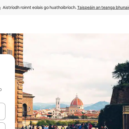
Aistríodh roinnt eolais go huathoibríoch. 
Taispeáin an teanga bhuna
b
le saigheadeochracha suas agus síos nó déan iniúchadh trí thadhall nó 