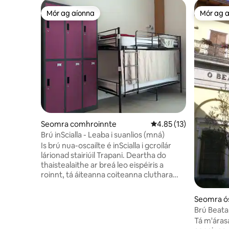
Mór ag aíonna
Mór ag 
Mór ag aíonna
Mór ag 
Seomra comhroinnte
Meánrátáil 4.85 as 5, 
4.85 (13)
Brú inScialla - Leaba i suanlios (mná)
Is brú nua-oscailte é inScialla i gcroílár
lárionad stairiúil Trapani. Deartha do
thaistealaithe ar breá leo eispéiris a
roinnt, tá áiteanna coiteanna cluthara
ann le toilg, caschlár, clár fichille, seomra
suí teilifíse, cistin lánfheistithe agus áit
Seomra ó
itheacháin. Tá dhá sheomraí codlata
Brú Beata
measctha agus seomra codlata amháin
Tá m'áras
do mhná sa bhrú, agus tá taisceadáin