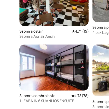
Seomra p
Seomra óstáin
Meánrátáil 4.74 as 5, 
4.74 (19)
4 pax bag
Seomra Aonair Ansin
folctha e
Seomra comhroinnte
Meánrátáil 4.73 as 5, 
4.73 (78)
1 LEABA IN 6 SUANLIOS ENSUITE
Seomra p
MEASCTHA
Seomra le 