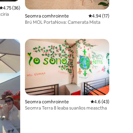
Meánrátáil 4.75 as 5, 36 léirmheas
4.75 (36)
ciria
Seomra comhroinnte
Meánrátáil 4.94 as 5, 
4.94 (17)
Brú MOL PortaNova: Camerata Mista
Seomra comhroinnte
Meánrátáil 4.6 as 5, 
4.6 (43)
Seomra Terra 8 leaba suanlios measctha