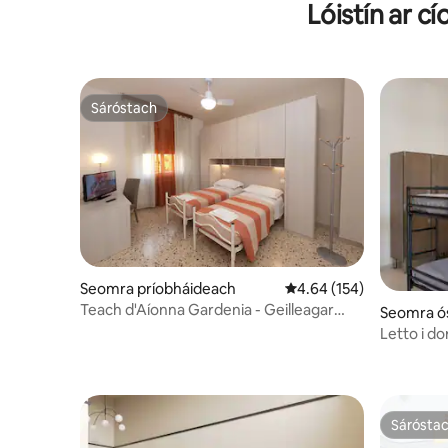
Lóistín ar c
Sáróstach
Sáróstach
Seomra príobháideach
Meánrátáil 4.64 as 5, 15
4.64 (154)
Teach d'Aíonna Gardenia - Geilleagar
Seomra ó
Ceamara
Letto i d
Comhchoi
Sárósta
Sárósta