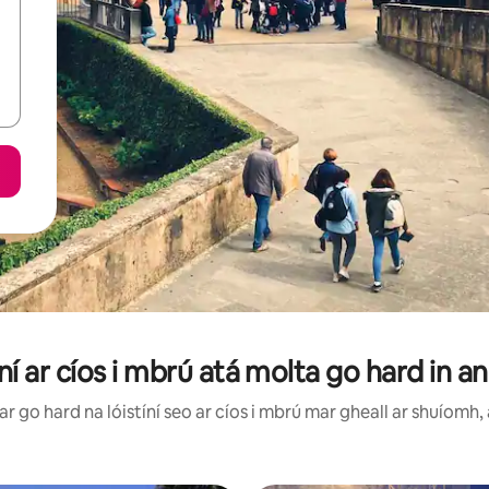
ní ar cíos i mbrú atá molta go hard in an
 go hard na lóistíní seo ar cíos i mbrú mar gheall ar shuíomh, 