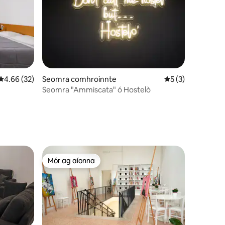
Meánrátáil 4.66 as 5, 32 léirmheas
4.66 (32)
Seomra comhroinnte
Meánrátáil 5 as 5,
5 (3)
Seomra "Ammiscata" ó Hostelò
Mór ag aíonna
Mór ag aíonna