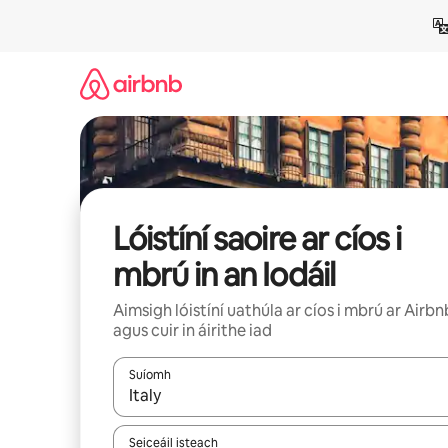
Léim
chuig
ábhar
Lóistíní saoire ar cíos i
mbrú in an Iodáil
Aimsigh lóistíní uathúla ar cíos i mbrú ar Airbn
agus cuir in áirithe iad
Suíomh
Nuair a bheidh torthaí ar fáil, déan nascleanúint 
Seiceáil isteach