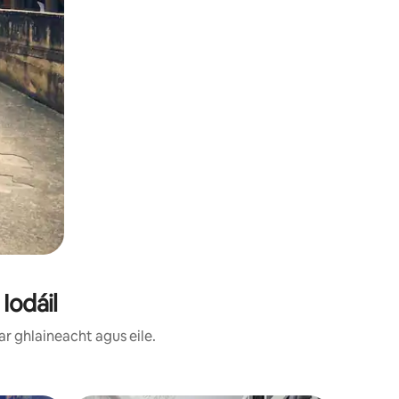
 Iodáil
ar ghlaineacht agus eile.