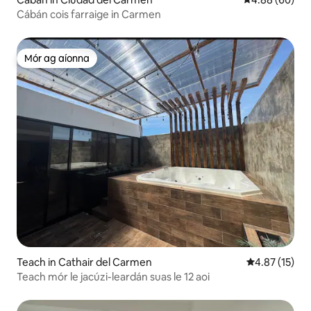
Cábán cois farraige in Carmen
Mór ag aíonna
Mór ag aíonna
Teach in Cathair del Carmen
Meánrátáil 4.
4.87 (15)
Teach mór le jacúzi-leardán suas le 12 aoi