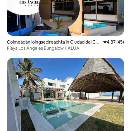
Coimeádán loingseoireachta in Ciudad del Car
Meánrátáil 4.8
4.87 (45)
men
Playa Los Angeles Bungalow KALUA