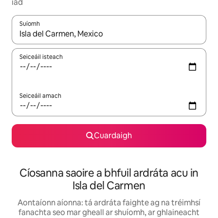
iad
Suíomh
Nuair a bheidh torthaí ar fáil, déan nascleanúint le saigheadeoc
Seiceáil isteach
Seiceáil amach
Cuardaigh
Cíosanna saoire a bhfuil ardráta acu in
Isla del Carmen
Aontaíonn aíonna: tá ardráta faighte ag na tréimhsí
fanachta seo mar gheall ar shuíomh, ar ghlaineacht