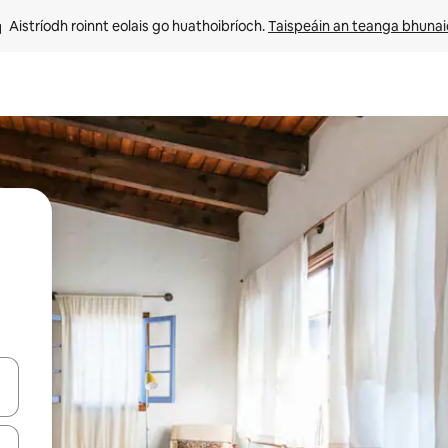
Aistríodh roinnt eolais go huathoibríoch. 
Taispeáin an teanga bhuna
le saigheadeochracha suas agus síos nó déan iniúchadh trí thadhall nó 