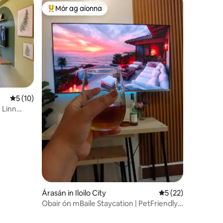
Mór ag aíonna
An-mhór ag aíonna
Meánrátáil 5 as 5, 10 léirmheas
5 (10)
 Linn
ife
Árasán in Iloilo City
Meánrátáil 5 as 5, 
5 (22)
Obair ón mBaile Staycation | PetFriendly |
Iloilo