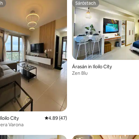
ch
Sáróstach
ch
Sáróstach
Árasán in Iloilo City
Zen Blu
19 léirmheas
loilo City
Meánrátáil 4.89 as 5, 47 léirmheas
4.89 (47)
rera Varona