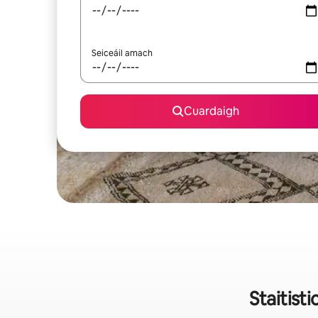
Seiceáil amach
Cuardaigh
Staitisti