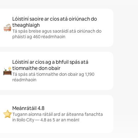
Lóistíní saoire ar cíos atá oiriúnach do
theaghlaigh
Tá spás breise agus saoráidí atá oiriúnach do
pháistí ag 460 réadmhaoin
Lóistíní ar cíos ag a bhfuil spás atá
tiomnaithe don obair
Tá spás atá tiomnaithe don obair ag 1,190
réadmhaoin
Meánrátáil 4.8
Tugann aíonna rátáil ard ar áiteanna fanachta
in Iloilo City — 4.8 as 5 ar an meán!