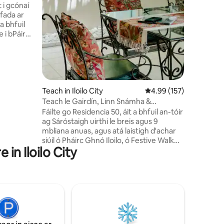
slándála 
 i gcónaí
lánúineac
fada ar
cuairte ar
imeachtaí
e i bPáirc
seachtai
áin Raon 1
Teach in Iloilo City
Meánrátáil 4.99 as 5, 1
4.99 (157)
Teach le Gairdín, Linn Snámha &
 :*
Bricfeasta in aice le Megaworld
Fáilte go Residencia 50, áit a bhfuil an-tóir
mt &
ag Sáróstaigh uirthi le breis agus 9
mbliana anuas, agus atá laistigh d'achar
cht
siúil ó Pháirc Ghnó Iloilo, ó Festive Walk
amach:12nn
 in Iloilo City
Mall, agus díreach trasna ó Iloilo
Supermart. Cibé acu an bhfuil tú ag
freastal ar imeacht ag an Iloilo
Convention Center, ag tabhairt cuairte
ar do theaghlach, nó ag breathnú thart ar
Iloilo, is é Residencia 50 an teach is fearr
duit. Cuir tús le do lá le bricfeasta
úrullmhaithe, bain sult as maidin chiúin sa