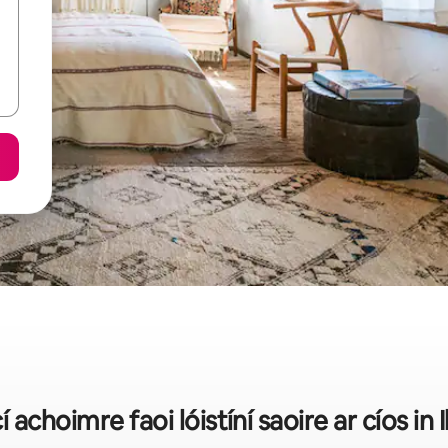
cí achoimre faoi lóistíní saoire ar cíos in I