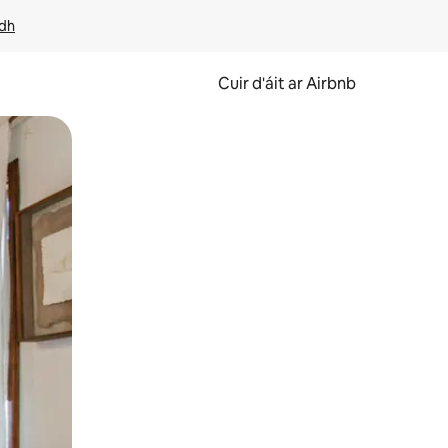
idh
Cuir d'áit ar Airbnb
svaidhpeáil.