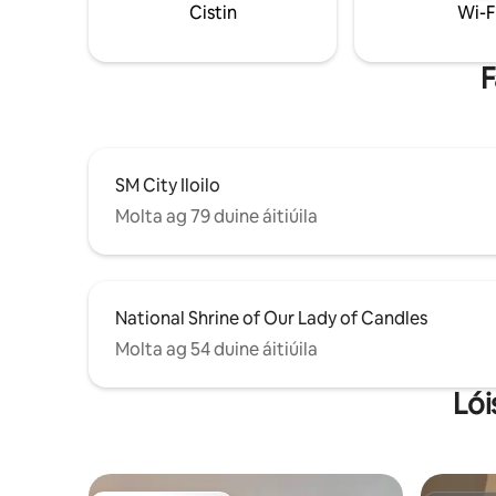
Cistin
Wi-F
d'oíchean
chuimhne
spás sua
F
fuinnimh 
do chomp
SM City Iloilo
Molta ag 79 duine áitiúila
National Shrine of Our Lady of Candles
Molta ag 54 duine áitiúila
Lói