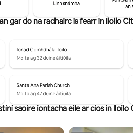
Páirceáil 
i
Linn snámha
ta suaimhneacha, agus do
an 
acháin fhiúntacha eatarthu—
imhneach chun do chuid
an gar do na radhairc is fearr in Iloilo Ci
a athluchtú agus chun mothú ar
ord.
Ionad Comhdhála Iloilo
Molta ag 32 duine áitiúila
Santa Ana Parish Church
Molta ag 47 duine áitiúila
stíní saoire iontacha eile ar cíos in Iloilo 