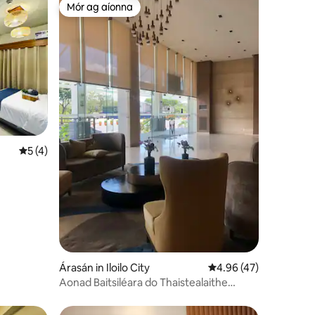
Mór ag aíonna
Mór ag aíonna
Meánrátáil 5 as 5, 4 léirmheas
5 (4)
Árasán in Iloilo City
Meánrátáil 4.96 as 5, 
4.96 (47)
Aonad Baitsiléara do Thaistealaithe
Feidhmiúcháin