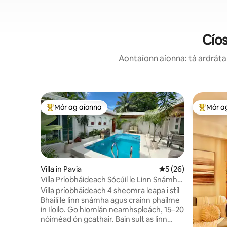
Cíos
Aontaíonn aíonna: tá ardráta 
Mór ag aíonna
Mór a
An-mhór ag aíonna
An-mhór
Villa in Pavia
Meánrátáil 5 as 5, 
5 (26)
Villa Príobháideach Sócúil le Linn Snámha,
spreagtha ag Bali • Iloilo
Villa príobháideach 4 sheomra leapa i stíl
Bhailí le linn snámha agus crainn phailme
in Iloilo. Go hiomlán neamhspleách, 15–20
nóiméad ón gcathair. Bain sult as linn