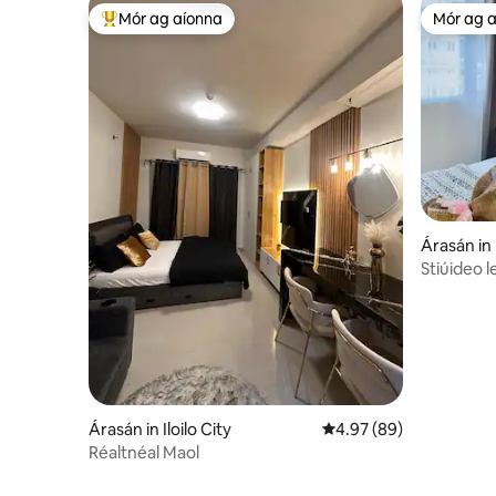
Mór ag aíonna
Mór ag 
An-mhór ag aíonna
Mór ag 
Árasán in I
Stiúideo 
agus Balc
Árasán in Iloilo City
Meánrátáil 4.97 as 5, 8
4.97 (89)
Réaltnéal Maol