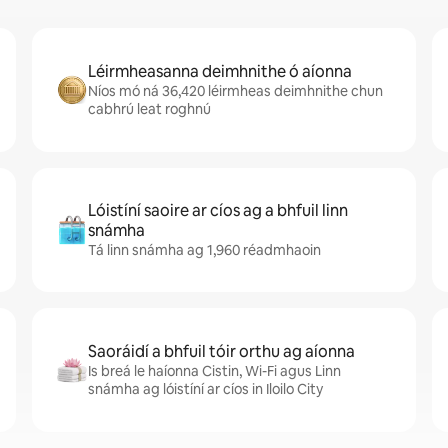
Léirmheasanna deimhnithe ó aíonna
Níos mó ná 36,420 léirmheas deimhnithe chun
cabhrú leat roghnú
Lóistíní saoire ar cíos ag a bhfuil linn
snámha
Tá linn snámha ag 1,960 réadmhaoin
Saoráidí a bhfuil tóir orthu ag aíonna
Is breá le haíonna Cistin, Wi-Fi agus Linn
snámha ag lóistíní ar cíos in Iloilo City