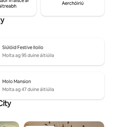
saor in aisce ar
ghairdín, caith an tráthnóna ag breathnú
Aerchóiriú
áitreabh
thart ar Chathair Iloilo, agus tar ar ais
chun tumadh suaimhneach a ghlacadh sa
linn snámha.
ty
Siúlóid Festive Iloilo
Molta ag 95 duine áitiúila
Molo Mansion
Molta ag 47 duine áitiúila
City