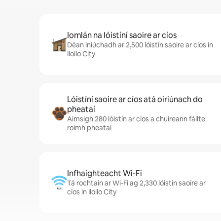
Iomlán na lóistíní saoire ar cíos
Déan iniúchadh ar 2,500 lóistín saoire ar cíos in
Iloilo City
Lóistíní saoire ar cíos atá oiriúnach do
pheataí
Aimsigh 280 lóistín ar cíos a chuireann fáilte
roimh pheataí
Infhaighteacht Wi-Fi
Tá rochtain ar Wi-Fi ag 2,330 lóistín saoire ar
cíos in Iloilo City