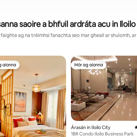
anna saoire a bhfuil ardráta acu in Iloilo
faighte ag na tréimhsí fanachta seo mar gheall ar shuíomh, ar 
g aíonna
Mór ag aíonna
 ag aíonna
Mór ag aíonna
26 léirmheas
Árasán in Iloilo City
M
1BR Condo Iloilo Business Park