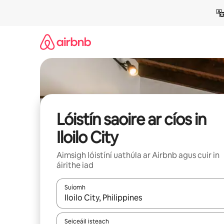
Léim
chuig
ábhar
Lóistín saoire ar cíos in
Iloilo City
Aimsigh lóistíní uathúla ar Airbnb agus cuir in
áirithe iad
Suíomh
Nuair a bheidh torthaí ar fáil, déan nascleanúint 
Seiceáil isteach