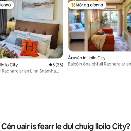
aíonna
Mór ag aíonna
aíonna
An-mhór ag aíonna
Árasán in Iloilo City
Balcóin óna bhfuil Radharc ar an
loilo City
Meánrátáil 5 as 5, 35 léirmheas
5 (35)
Snámha · Aerchóiriú & Ionad Ca
le Radharc ar an Linn Snámha
óin | Style Residences
9 léirmheas
Cén uair is fearr le dul chuig Iloilo City?