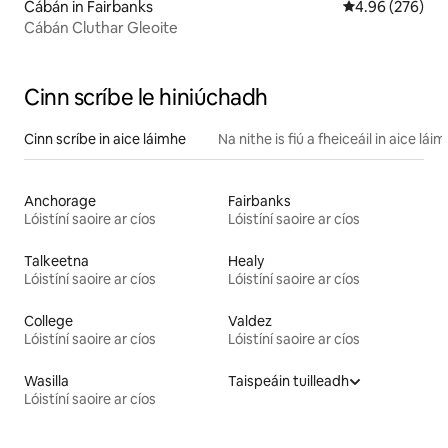
Cábán in Fairbanks
Meánrátáil 4.96
4.96 (276)
Cábán Cluthar Gleoite
Cinn scríbe le hiniúchadh
Cinn scríbe in aice láimhe
Na nithe is fiú a fheiceáil in aice lái
Anchorage
Fairbanks
Lóistíní saoire ar cíos
Lóistíní saoire ar cíos
Talkeetna
Healy
Lóistíní saoire ar cíos
Lóistíní saoire ar cíos
College
Valdez
Lóistíní saoire ar cíos
Lóistíní saoire ar cíos
Wasilla
Taispeáin tuilleadh
Lóistíní saoire ar cíos