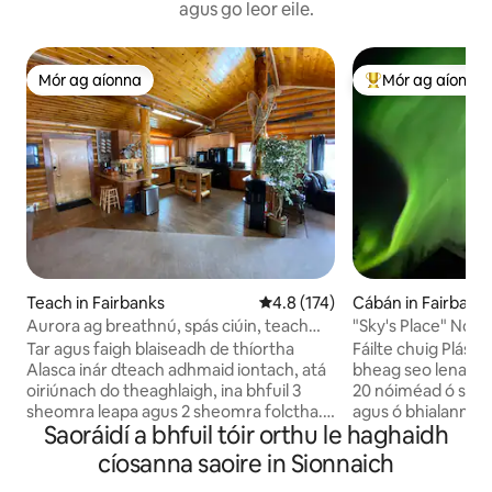
agus go leor eile.
Mór ag aíonna
Mór ag aíonna
Mór ag aíonna
An-mhór ag aíon
Teach in Fairbanks
Meánrátáil 4.8 as 5, 174 léirmh
4.8 (174)
Cábán in Fairbank
Aurora ag breathnú, spás ciúin, teach
"Sky's Place" Nort
loga iomlán
Charm
Tar agus faigh blaiseadh de thíortha
Fáilte chuig Plás n
Alasca inár dteach adhmaid iontach, atá
bheag seo lena dh
oiriúnach do theaghlaigh, ina bhfuil 3
20 nóiméad ó shio
sheomra leapa agus 2 sheomra folctha.
agus ó bhialanna á
Saoráidí a bhfuil tóir orthu le haghaidh
Táimid achar fada go leor ón gcathair
Chena Hot Springs 
ionas gur féidir leat taitneamh a bhaint
go Páirc Náisiúnta 
cíosanna saoire in Sionnaich
as an mBóthar Reatha! Tá an teach go
rómánsúil nó áit ch