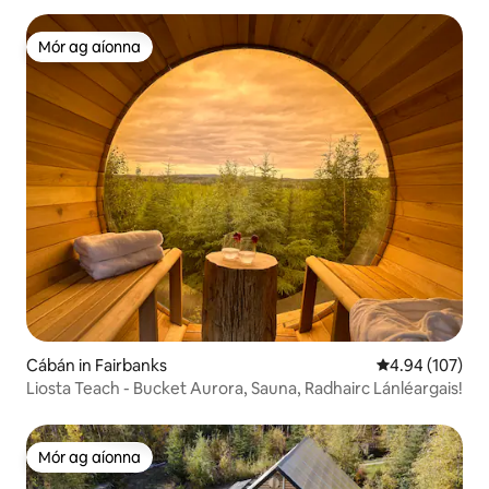
Mór ag aíonna
Mór ag aíonna
Cábán in Fairbanks
Meánrátáil 4.94
4.94 (107)
Liosta Teach - Bucket Aurora, Sauna, Radhairc Lánléargais!
Mór ag aíonna
Mór ag aíonna