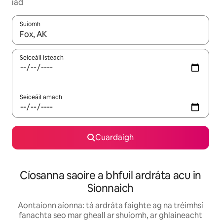
iad
Suíomh
Nuair a bheidh torthaí ar fáil, déan nascleanúint le saigheadeoc
Seiceáil isteach
Seiceáil amach
Cuardaigh
Cíosanna saoire a bhfuil ardráta acu in
Sionnaich
Aontaíonn aíonna: tá ardráta faighte ag na tréimhsí
fanachta seo mar gheall ar shuíomh, ar ghlaineacht