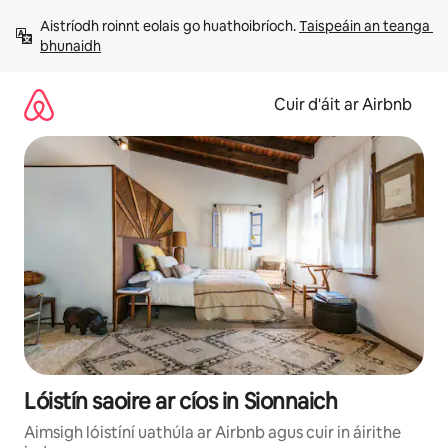
Léim
Aistríodh roinnt eolais go huathoibríoch. 
Taispeáin an teanga 
chuig
bhunaidh
ábhar
Cuir d'áit ar Airbnb
Lóistín saoire ar cíos in Sionnaich
Aimsigh lóistíní uathúla ar Airbnb agus cuir in áirithe