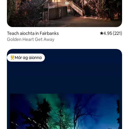
Teach aíochta in Fairbanks
Meánrátáil 4.95
4.95 (221)
Golden Heart Get Away
Mór ag aíonna
An-mhór ag aíonna