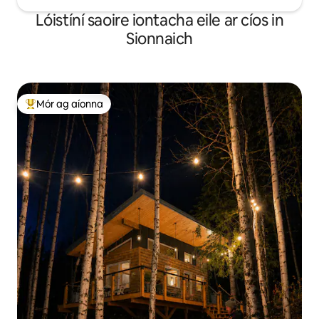
Lóistíní saoire iontacha eile ar cíos in
Sionnaich
Mór ag aíonna
An-mhór ag aíonna