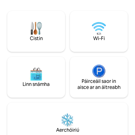
hiontach do ghrúpaí beaga freisin.
bhaint as le cairde. Táimid suas sna cno
Táimid ar 6 acra le 100 acra de thalamh
atá os comhair ó t
stáit agus ag fánaíocht díreach amach ar
cathrach, rud a th
an gclós cúil le hiniúchadh a dhéanamh
iontach ó thuaidh. 
orthu. Is áit é seo chun éalú ó phlód an
adhmaid, solas nád
tsaoil agus scíth a ligean. Tá an chathair,
dhéanann an seomra 
ina bhfuil siopadóireacht, bialanna,
is féidir, is féidir
Cistin
Wi-Fi
siúlóid abhann, músaeim agus
seiceáil isteach/am
siamsaíocht oíche, 20 nóiméad ar shiúl
ón teach agus is minic a fheicimid Denali.
Páirceáil saor in
Linn snámha
aisce ar an áitreabh
Aerchóiriú