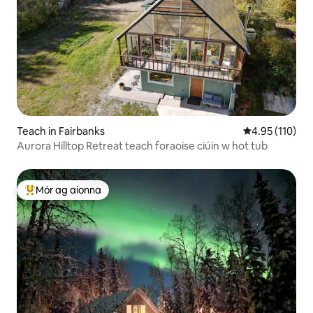
Teach in Fairbanks
Meánrátáil 4.9
4.95 (110)
Aurora Hilltop Retreat teach foraoise ciúin w hot tub
Mór ag aíonna
An-mhór ag aíonna