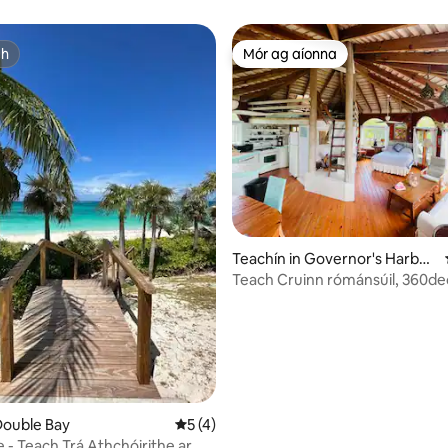
Casuarina Bay
ch
Mór ag aíonna
ch
Mór ag aíonna
 6 léirmheas
Teachín in Governor's Harbou
r
Teach Cruinn rómánsúil, 360dec
phríobháideach
Double Bay
Meánrátáil 5 as 5, 4 léirmheas
5 (4)
e - Teach Trá Athchóirithe ar