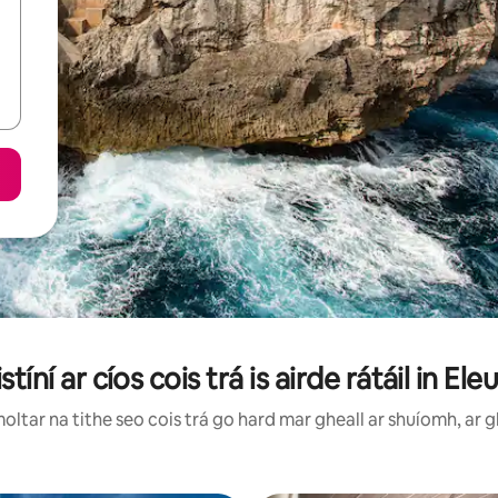
stíní ar cíos cois trá is airde rátáil in El
ltar na tithe seo cois trá go hard mar gheall ar shuíomh, ar g