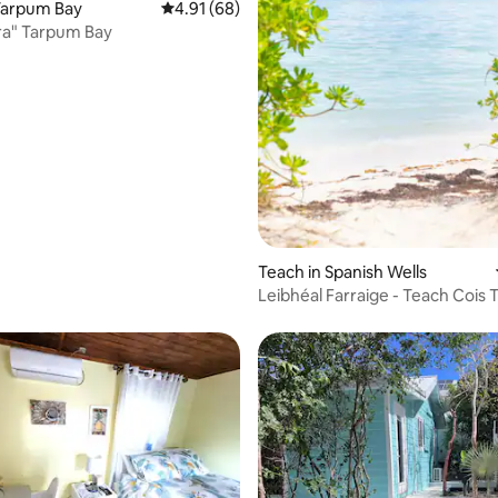
Tarpum Bay
Meánrátáil 4.91 as 5, 68 léirmheas
4.91 (68)
ra" Tarpum Bay
6 léirmheas
Teach in Spanish Wells
Leibhéal Farraige - Teach Cois T
Aimseartha