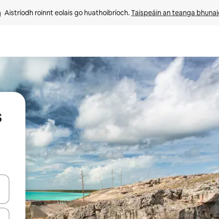
Aistríodh roinnt eolais go huathoibríoch. 
Taispeáin an teanga bhuna
s
le saigheadeochracha suas agus síos nó déan iniúchadh trí thadhall nó 