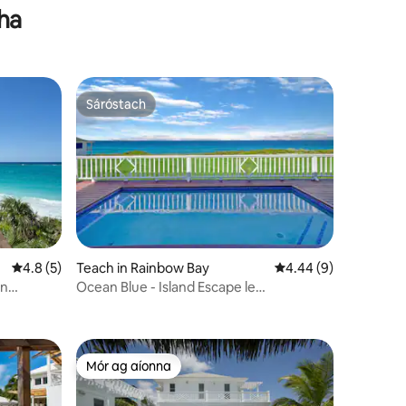
mha
Sáróstach
Sáróstach
Meánrátáil 4.8 as 5, 5 léirmheas
4.8 (5)
Teach in Rainbow Bay
Meánrátáil 4.44 as 5,
4.44 (9)
nn
Ocean Blue - Island Escape le
Gineadóir+Linn Snámha
Mór ag aíonna
Mór ag aíonna