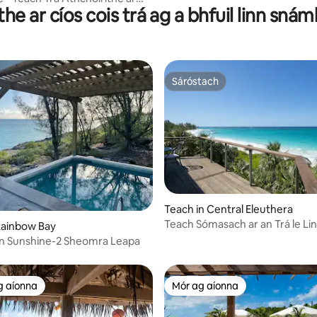
the ar cíos cois trá ag a bhfuil linn sná
lte
Sáróstach
Sáróstach
8 léirmheas
Teach in Central Eleuthera
Teach Sómasach ar an Trá le Li
Rainbow Bay
Snámha. Siúl go Tippy's!
on Sunshine-2 Sheomra Leapa
g aíonna
Mór ag aíonna
 ag aíonna
Mór ag aíonna