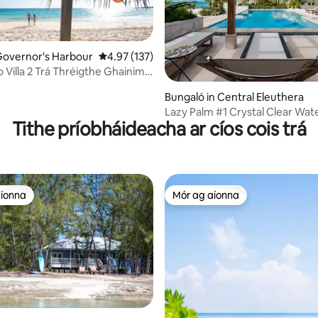
Governor's Harbour
Meánrátáil 4.97 as 5, 137 léirmheas
4.97 (137)
 Villa 2 Trá Thréigthe Ghainimh
huine Fásta
 3 léirmheas
Bungaló in Central Eleuthera
Lazy Palm #1 Crystal Clear Wat
Tithe príobháideacha ar cíos cois trá
w/Linn Snámha
aíonna
Mór ag aíonna
aíonna
Mór ag aíonna