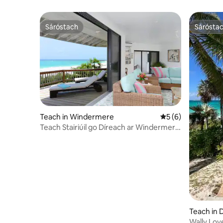
Sáróstach
Sárósta
Sáróstach
Sárósta
Teach in Windermere
Meánrátáil 5 as 5,
5 (6)
Teach Stairiúil go Díreach ar Windermere
Beach w/Club
Teach in 
Wally Lov