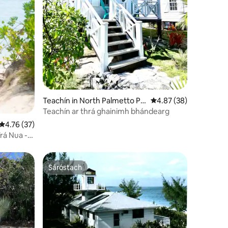
Teachín in North Palmetto Poi
Meánrátáil 4.87 as 5, 
4.87 (38)
nt
Teachín ar thrá ghainimh bhándearg
Meánrátáil 4.76 as 5, 37 léirmheas
4.76 (37)
rá Nua -
Sáróstach
Sáróstach