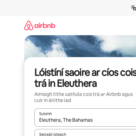
Léim
chuig
ábhar
Lóistíní saoire ar cíos coi
trá in Eleuthera
Aimsigh tithe uathúla cois trá ar Airbnb agus
cuir in áirithe iad
Suíomh
Nuair a bheidh torthaí ar fáil, déan nascleanúint 
Seiceáil isteach