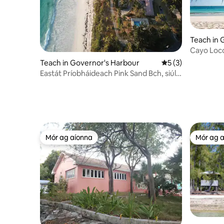
Teach in 
Cayo Loco
Bháin 2 D
Teach in Governor's Harbour
Meánrátáil 5 as 5,
5 (3)
Eastát Príobháideach Pink Sand Bch, siúl
go dtí an bhialann
Mór ag aíonna
Mór ag 
Mór ag aíonna
Mór ag 