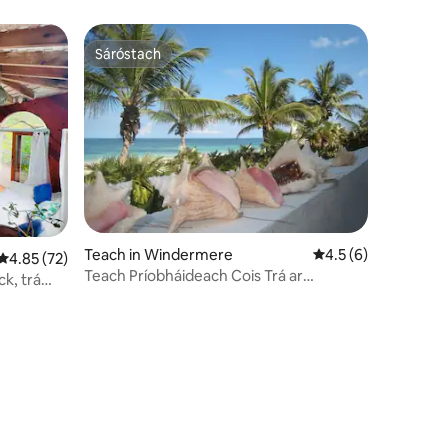
Sáróstach
Sáróstach
Teach in Windermere
Meánrátáil 4.5 as 5,
4.5 (6)
Meánrátáil 4.85 as 5, 72 léirmheas
4.85 (72)
Teach Príobháideach Cois Trá ar
k, trá
Windermere Eisiach