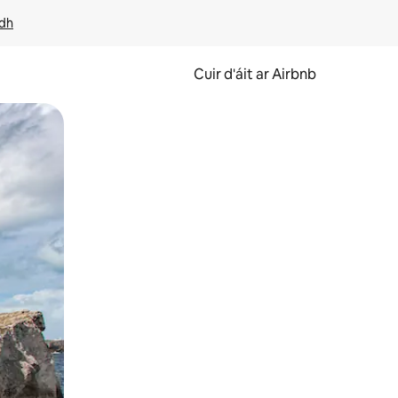
idh
Cuir d'áit ar Airbnb
svaidhpeáil.