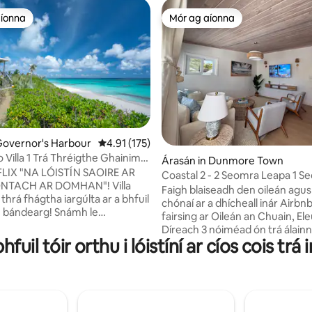
aíonna
Mór ag aíonna
aíonna
Mór ag aíonna
Governor's Harbour
Meánrátáil 4.91 as 5, 175 léirmheas
4.91 (175)
 Villa 1 Trá Thréigthe Ghainimh
6 léirmheas
Árasán in Dunmore Town
huine Fásta
FLIX "NA LÓISTÍN SAOIRE AR
Coastal 2 - 2 Seomra Leapa 1 S
IONTACH AR DOMHAN"! Villa
Folctha Céimeanna go Trá Gha
Faigh blaiseadh den oileán agus 
r thrá fhágtha iargúlta ar a bhfuil
Bháin
chónaí ar a dhícheall inár Airbn
 bándearg! Snámh le
fairsing ar Oileán an Chuain, El
a! Bréagáin trá san áireamh!
Díreach 3 nóiméad ón trá álain
 Eleuthera 'saoirse'! Parthas
hfuil tóir orthu i lóistíní ar cíos cois trá
bháid agus céimeanna ó shiopa
ch barántúil oileáin thrópaigh
tá spás codlata do 4 dhuine ar 
cann éiceadhearadh le
tearmann nua-aimseartha seo i
as 3 villa ildaite geala! Siúlóid
2 leaba dhá leaba, seomra leapa 
go dtí an bialann/beár/linne
Iomlán, Seomra Folctha, agus 
Suí. Bain sult as 2 theilifíseán m