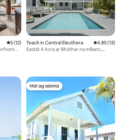
Meánrátáil 5 as 5, 12 léirmheas
5 (12)
Teach in Central Eleuthera
Meánrátáil 4.85 as 5, 
4.85 (13)
erfront
Eastát 4 Acra ar Bhóthar na mBanc,
Teach & Teachín Aoi
Mór ag aíonna
Mór ag aíonna