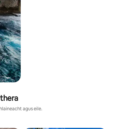
euthera
hlaineacht agus eile.