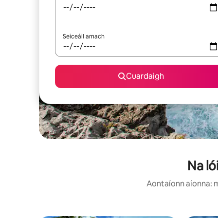
Seiceáil amach
Cuardaigh
Na lói
Aontaíonn aíonna: mo