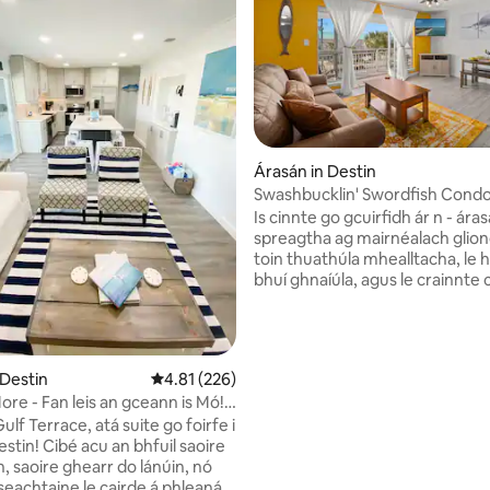
Árasán in Destin
Swashbucklin' Swordfish Condo
0 léirmheas
To The Beach
Is cinnte go gcuirfidh ár n - ára
spreagtha ag mairnéalach gliond
toin thuathúla mhealltacha, le h
bhuí ghnaíúla, agus le crainnte
spraíúla aigéin. Bí réidh le hagh
agus scíthe, mar go bhfuil saorái
árasán, agus siamsaíocht do th
atá oiriúnach do pháistí agus d
 Destin
Meánrátáil 4.81 as 5, 226 léirmheas
4.81 (226)
do dhaoine fásta amháin! Tá fái
ore - Fan leis an gceann is Mó! 3
chách a gcuid barraicíní a thu
ÁMHA
Gulf Terrace, atá suite go foirfe i
uisce, toisc nach bhfuil ár n - á
estin! Cibé acu an bhfuil saoire
céimeanna ar shiúl ó bhealach 
, saoire ghearr do lánúin, nó
rochtana "Pompano Beach Trail" *Tá 
eachtaine le cairde á phleanáil
árasán seo ar an 3ú hurlár gan 