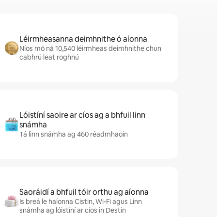
Léirmheasanna deimhnithe ó aíonna
Níos mó ná 10,540 léirmheas deimhnithe chun
cabhrú leat roghnú
Lóistíní saoire ar cíos ag a bhfuil linn
snámha
Tá linn snámha ag 460 réadmhaoin
Saoráidí a bhfuil tóir orthu ag aíonna
Is breá le haíonna Cistin, Wi-Fi agus Linn
snámha ag lóistíní ar cíos in Destin