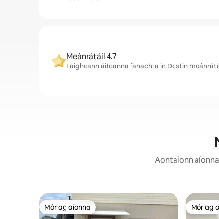
Meánrátáil 4.7
Faigheann áiteanna fanachta in Destin meánrátáil
Aontaíonn aíonna:
Mór ag aíonna
Mór ag 
Mór ag aíonna
Mór ag 