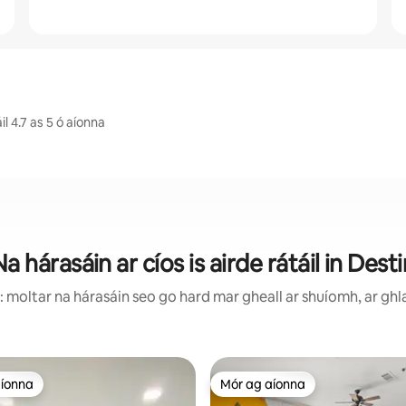
 4.7 as 5 ó aíonna
Na hárasáin ar cíos is airde rátáil in Desti
 moltar na hárasáin seo go hard mar gheall ar shuíomh, ar ghla
aíonna
Mór ag aíonna
aíonna
Mór ag aíonna