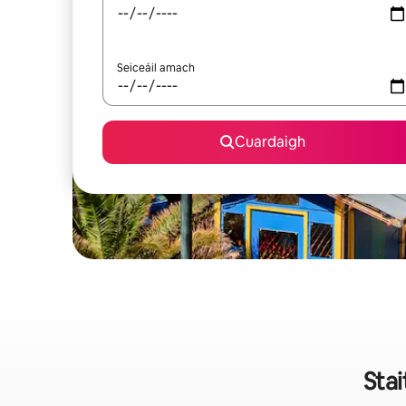
Seiceáil amach
Cuardaigh
Stai