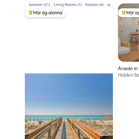
Mór ag aíonna
Mór a
An-mhór ag aíonna
An-mhór
Árasán in
Hidden B