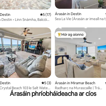
Árasán in Destin
32 léirmheas
 Destin
Meánrátáil 5 as 5, 17 léirmheas
5 (17)
Sea La Vie (Árasán ar imeall na t
Destin • Linn Snámha, Balcóin
athchóirithe go hiomlán)
ch
Mór ag aíonna
ch
An-mhór ag aíonna
29 léirmheas
 Destin
Meánrátáil 5 as 5, 3 léirmheas
5 (3)
Árasán in Miramar Beach
Crystal Beach 103 le Salt Water
Radharc na Murascaille | Trá
Árasáin phríobháideacha ar cíos
Phríobháideach | Linnte & Cath
Trá