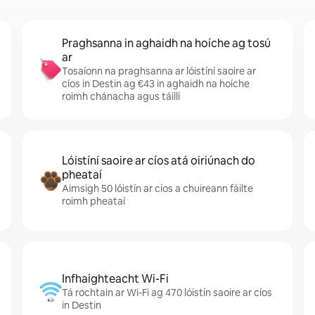
Praghsanna in aghaidh na hoíche ag tosú
ar
Tosaíonn na praghsanna ar lóistíní saoire ar
cíos in Destin ag €43 in aghaidh na hoíche
roimh chánacha agus táillí
Lóistíní saoire ar cíos atá oiriúnach do
pheataí
Aimsigh 50 lóistín ar cíos a chuireann fáilte
roimh pheataí
Infhaighteacht Wi-Fi
Tá rochtain ar Wi-Fi ag 470 lóistín saoire ar cíos
in Destin