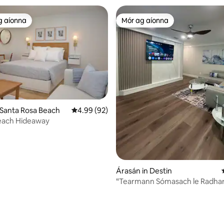
g aíonna
Mór ag aíonna
 ag aíonna
Mór ag aíonna
 Santa Rosa Beach
Meánrátáil 4.99 as 5, 92 léirmheas
4.99 (92)
each Hideaway
Árasán in Destin
“Tearmann Sómasach le Radhar
Loch • 1 Seomra Leapa le Balcói
Phríobháideach”