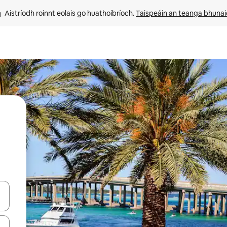
Aistríodh roinnt eolais go huathoibríoch. 
Taispeáin an teanga bhuna
le saigheadeochracha suas agus síos nó déan iniúchadh trí thadhall nó 