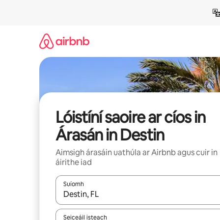
Léim
chuig
ábhar
Lóistíní saoire ar cíos in
Árasán in Destin
Aimsigh árasáin uathúla ar Airbnb agus cuir in
áirithe iad
Suíomh
Nuair a bheidh torthaí ar fáil, déan nascleanúint 
Seiceáil isteach