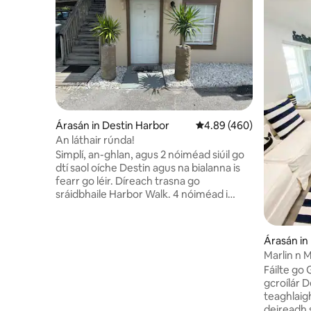
Árasán in Destin Harbor
Meánrátáil 4.89 as 5, 46
4.89 (460)
An láthair rúnda!
Simplí, an-ghlan, agus 2 nóiméad siúil go
dtí saol oíche Destin agus na bialanna is
fearr go léir. Díreach trasna go
sráidbhaile Harbor Walk. 4 nóiméad i
gcarr go dtí an trá! Tá an áit seo do lánúin
AMHÁIN agus do theaghlach beag de
thriúr! NÍ CHEADAÍTEAR TOBAC A
Árasán in
CHAOINÉAD AR chor ar bith, ach tá galú
Marlin n M
istigh ann. Tá tú in aice leis an
LINN SN
Fáilte go 
bPríomhshráid mar sin cloisfidh tú roinnt
gcroílár D
tráchta éadrom san oíche!Tá na
teaghlaigh
gníomhaíochtaí uisce go léir os do
deireadh s