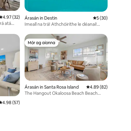
Meánrátáil 4.97 as 5, 32 léirmheas
4.97 (32)
Árasán in Destin
Meánrátáil 5 as 5, 
5 (30)
rá atá
Imeall na trá! Athchóirithe le déanaí!
Aonad Cúinne!
Mór ag aíonna
Mór ag aíonna
Árasán in Santa Rosa Island
Meánrátáil 4.89 as 5, 
4.89 (82)
The Hangout Okaloosa Beach Beach
Cottage
Meánrátáil 4.98 as 5, 57 léirmheas
4.98 (57)
aoireacha