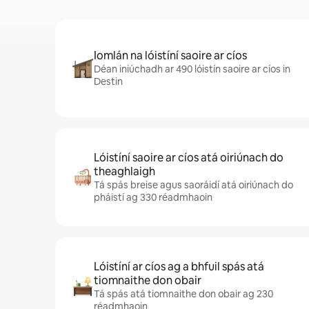
Iomlán na lóistíní saoire ar cíos
Déan iniúchadh ar 490 lóistín saoire ar cíos in
Destin
Lóistíní saoire ar cíos atá oiriúnach do
theaghlaigh
Tá spás breise agus saoráidí atá oiriúnach do
pháistí ag 330 réadmhaoin
Lóistíní ar cíos ag a bhfuil spás atá
tiomnaithe don obair
Tá spás atá tiomnaithe don obair ag 230
réadmhaoin