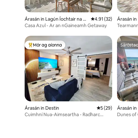
Árasán in Lagún Íochtair na Gr
Meánrátáil 4.91 as 5, 
4.91 (32)
Árasán in
and
Casa Azul - Ar an nGaineamh Getaway
Tearmann 
& Saoráidí
Mór ag aíonna
Sárósta
An-mhór ag aíonna
Sárósta
Árasán in Destin
Meánrátáil 5 as 5, 
5 (29)
Árasán in
Cuimhní Nua-Aimseartha - Radharc
Dunes of 
Súilíoch ar Thaobh an Locha
Vacations