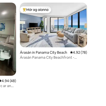
Mór ag aíonna
An-mhór ag aíonna
Árasán in Panama City Beach
Meánrátáil 4.92 as 5, 
4.92 (78)
Árasán Panama City Beachfront -
Breathtaking View
Meánrátáil 4.94 as 5, 48 léirmheas
4.94 (48)
c ar an
n