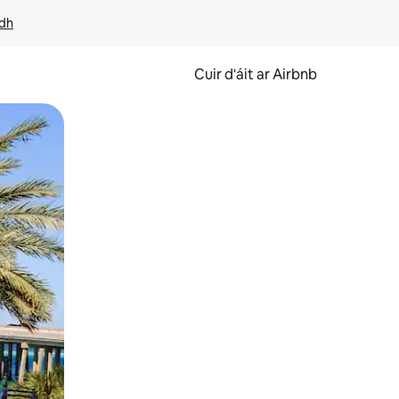
idh
Cuir d'áit ar Airbnb
svaidhpeáil.