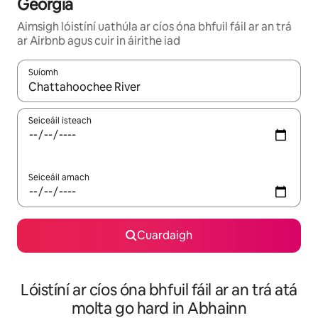
Georgia
Aimsigh lóistíní uathúla ar cíos óna bhfuil fáil ar an trá
ar Airbnb agus cuir in áirithe iad
Suíomh
Nuair a bheidh torthaí ar fáil, déan nascleanúint le saigheadeoc
Seiceáil isteach
Seiceáil amach
Cuardaigh
Lóistíní ar cíos óna bhfuil fáil ar an trá atá
molta go hard in Abhainn