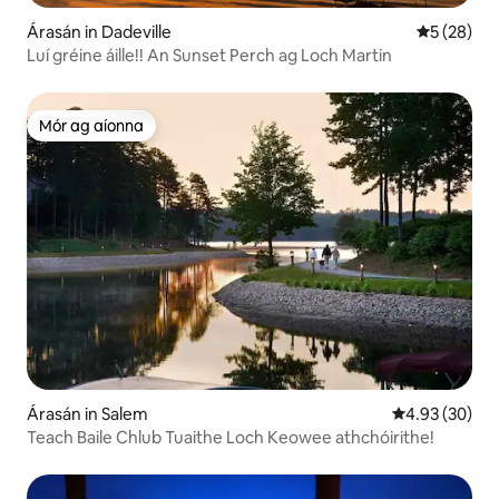
Árasán in Dadeville
Meánrátáil 
5 (28)
Luí gréine áille!! An Sunset Perch ag Loch Martin
Mór ag aíonna
Mór ag aíonna
Árasán in Salem
Meánrátáil 4.9
4.93 (30)
Teach Baile Chlub Tuaithe Loch Keowee athchóirithe!