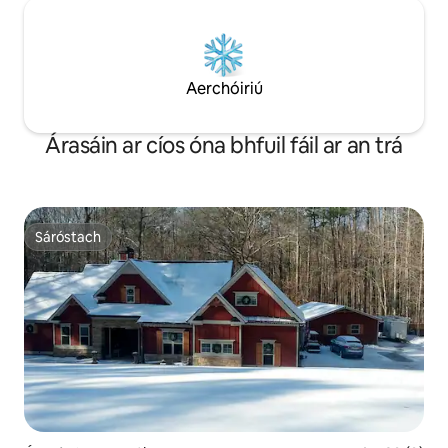
Aerchóiriú
Árasáin ar cíos óna bhfuil fáil ar an trá
Sáróstach
Sáróstach