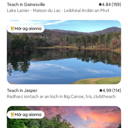
Teach in Gainesville
Meánrátáil 4.84
4.84 (159)
Lake Lanier - Maison du Lac - Leibhéal Ardán an Phvt
Mór ag aíonna
An-mhór ag aíonna
Teach in Jasper
Meánrátáil 4.99
4.99 (114)
Radharc iontach ar an loch in Big Canoe, trá, clubtheach
Mór ag aíonna
An-mhór ag aíonna