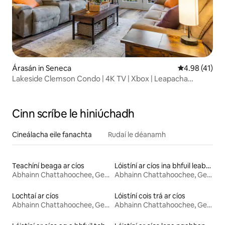
Árasán in Seneca
Meánrátáil 4.
4.98 (41)
Lakeside Clemson Condo | 4K TV | Xbox | Leapacha
Banríona
Cinn scríbe le hiniúchadh
Cineálacha eile fanachta
Rudaí le déanamh
Teachíní beaga ar cíos
Lóistíní ar cíos ina bhfuil leaba ar airde inrochtana
Abhainn Chattahoochee, Georgia
Abhainn Chattahoochee, Georgia
Lochtaí ar cíos
Lóistíní cois trá ar cíos
Abhainn Chattahoochee, Georgia
Abhainn Chattahoochee, Georgia