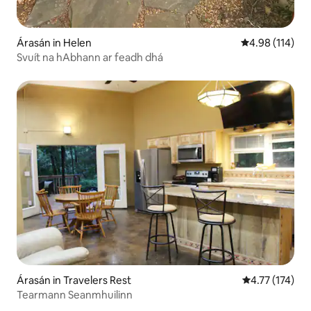
Árasán in Helen
Meánrátáil 4.98
4.98 (114)
Svuít na hAbhann ar feadh dhá
Árasán in Travelers Rest
Meánrátáil 4.7
4.77 (174)
Tearmann Seanmhuilinn