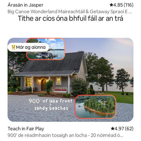
Árasán in Jasper
Meánrátáil 4.8
4.85 (116)
Big Canoe Wonderland Maireachtáil & Getaway Spraoi E -
Tithe ar cíos óna bhfuil fáil ar an trá
Z!
Mór ag aíonna
An-mhór ag aíonna
Teach in Fair Play
Meánrátáil 4.9
4.97 (62)
900' de réadmhaoin tosaigh an locha - 20 nóiméad ó