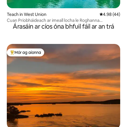
Teach in West Union
Meánrátáil 4.9
4.98 (44)
Cuan Príobháideach ar imeall locha le Roghanna
Árasáin ar cíos óna bhfuil fáil ar an trá
Báid/Scairdsciála
Mór ag aíonna
An-mhór ag aíonna