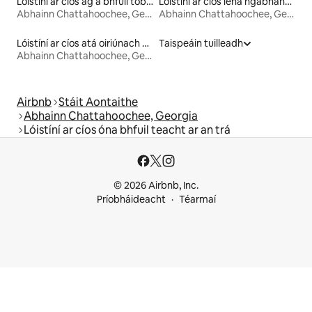
Lóistíní ar cíos ag a bhfuil tobán te
Lóistíní ar cíos lena ngabhann bricfeasta
Abhainn Chattahoochee, Georgia
Abhainn Chattahoochee, Georgia
Lóistíní ar cíos atá oiriúnach do pheataí
Taispeáin tuilleadh
Abhainn Chattahoochee, Georgia
Airbnb
Stáit Aontaithe
Abhainn Chattahoochee, Georgia
Lóistíní ar cíos óna bhfuil teacht ar an trá
© 2026 Airbnb, Inc.
Príobháideacht
Téarmaí