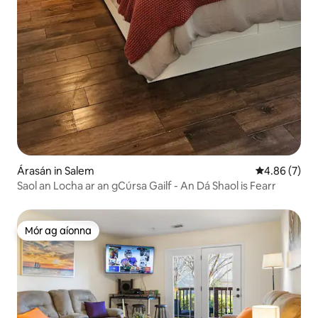
Árasán in Salem
Meánrátáil 4.
4.86 (7)
Saol an Locha ar an gCúrsa Gailf - An Dá Shaol is Fearr
Mór ag aíonna
Mór ag aíonna