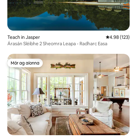
Teach in Jasper
Meánrátáil 4.98
4.98 (123)
Árasán Sléibhe 2 Sheomra Leapa - Radharc Easa
Mór ag aíonna
Mór ag aíonna