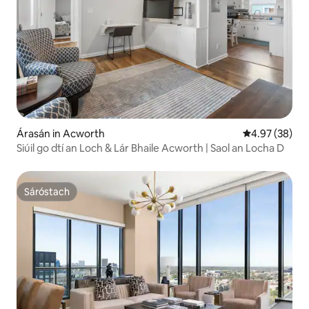
Árasán in Acworth
Meánrátáil 4.9
4.97 (38)
Siúil go dtí an Loch & Lár Bhaile Acworth | Saol an Locha D
Sáróstach
Sáróstach