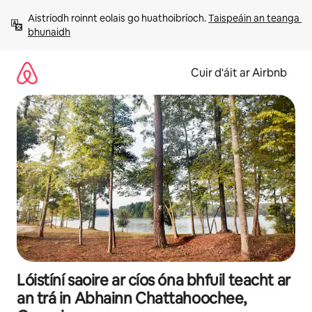
Léim
Aistríodh roinnt eolais go huathoibríoch. 
Taispeáin an teanga 
chuig
bhunaidh
ábhar
Cuir d'áit ar Airbnb
Lóistíní saoire ar cíos óna bhfuil teacht ar
an trá in Abhainn Chattahoochee,