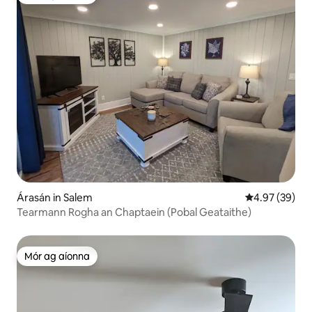
Mór ag aíonna
Árasán in Salem
Meánrátáil 4.9
4.97 (39)
Tearmann Rogha an Chaptaein (Pobal Geataithe)
Mór ag aíonna
Mór ag aíonna