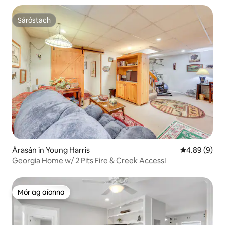
Sáróstach
Sáróstach
Árasán in Young Harris
Meánrátáil 4.
4.89 (9)
Georgia Home w/ 2 Pits Fire & Creek Access!
Mór ag aíonna
Mór ag aíonna