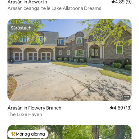
Árasán in Acworth
Meánrátáil 4.
4.89 (9)
Árasán ceangailte le Lake Allatoona Dreams
Sáróstach
Sáróstach
Árasán in Flowery Branch
Meánrátáil 4.6
4.69 (13)
The Luxe Haven
Mór ag aíonna
An-mhór ag aíonna