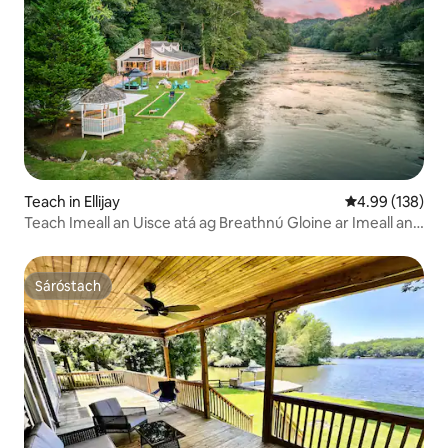
Teach in Ellijay
Meánrátáil 4.99
4.99 (138)
Teach Imeall an Uisce atá ag Breathnú Gloine ar Imeall an
Uisce
Sáróstach
Sáróstach