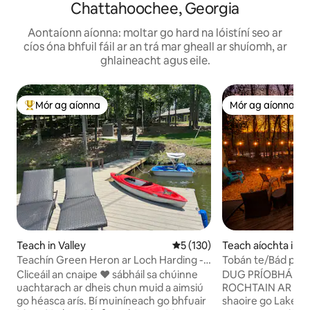
Chattahoochee, Georgia
Aontaíonn aíonna: moltar go hard na lóistíní seo ar
cíos óna bhfuil fáil ar an trá mar gheall ar shuíomh, ar
ghlaineacht agus eile.
Mór ag aíonna
Mór ag aíonna
An-mhór ag aíonna
Mór ag aíonna
Teach in Valley
Meánrátáil 5 as 5, 130 léirmh
5 (130)
Teach aíochta in G
Teachín Green Heron ar Loch Harding - 3
Tobán te/Bád pont
Leaba Rí
2 stór
Cliceáil an cnaipe ❤️ sábháil sa chúinne
DUG PRÍOBHÁIDE
uachtarach ar dheis chun muid a aimsiú
ROCHTAIN AR AN LOCH 
go héasca arís. Bí muiníneach go bhfuair
shaoire go Lake T