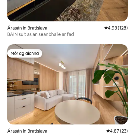
Árasán in Bratislava
Meánrátáil 4.93
4.93 (128)
BAIN sult as an seanbhaile ar fad
Mór ag aíonna
Mór ag aíonna
Árasán in Bratislava
Meánrátáil 4.8
4.87 (23)