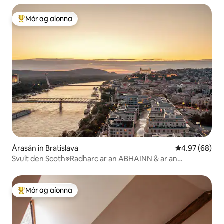
Mór ag aíonna
An-mhór ag aíonna
Árasán in Bratislava
Meánrátáil 4.9
4.97 (68)
Svuít den Scoth※Radharc ar an ABHAINN & ar an
tSEANBHAILE※Páirceáil SAOR IN AISCE
Mór ag aíonna
An-mhór ag aíonna