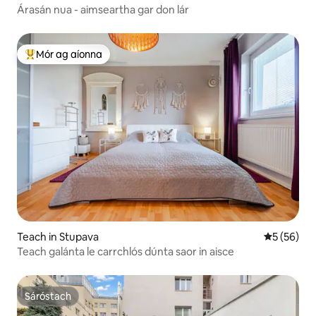
Árasán nua - aimseartha gar don lár
Mór ag aíonna
An-mhór ag aíonna
Teach in Stupava
Meánrátáil 
5 (56)
Teach galánta le carrchlós dúnta saor in aisce
Sáróstach
Sáróstach