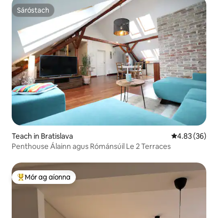
Sáróstach
Sáróstach
Teach in Bratislava
Meánrátáil 4.8
4.83 (36)
Penthouse Álainn agus Rómánsúil Le 2 Terraces
Mór ag aíonna
An-mhór ag aíonna