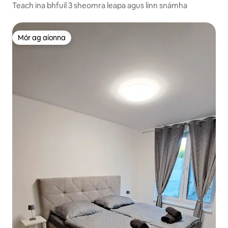
Teach ina bhfuil 3 sheomra leapa agus linn snámha
Mór ag aíonna
Mór ag aíonna