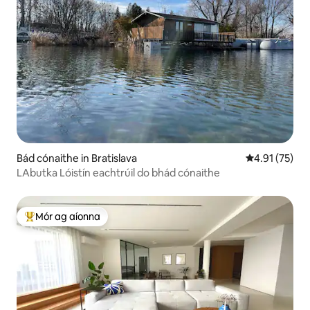
Bád cónaithe in Bratislava
Meánrátáil 4.
4.91 (75)
LAbutka Lóistín eachtrúil do bhád cónaithe
Mór ag aíonna
An-mhór ag aíonna