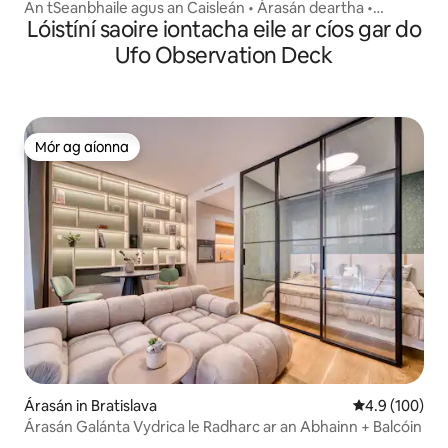
An tSeanbhaile agus an Caisleán • Árasán deartha •
Lóistíní saoire iontacha eile ar cíos gar do
Féinseiceáil isteach
Ufo Observation Deck
Mór ag aíonna
Mór ag aíonna
Árasán in Bratislava
Meánrátáil 4.9
4.9 (100)
Árasán Galánta Vydrica le Radharc ar an Abhainn + Balcóin