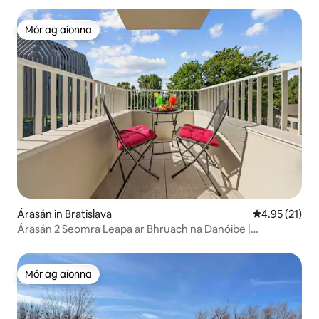
Mór ag aíonna
Mór ag aíonna
Árasán in Bratislava
Meánrátáil 4.
4.95 (21)
Árasán 2 Seomra Leapa ar Bhruach na Danóibe |
Radharcanna ar an mBalcóin agus ar an gCaisleán
Mór ag aíonna
Mór ag aíonna