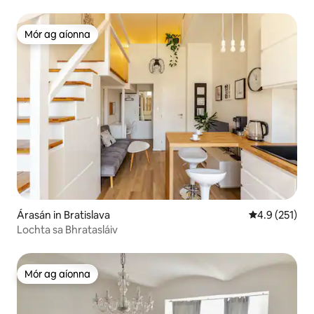
Mór ag aíonna
Mór ag aíonna
Árasán in Bratislava
Meánrátáil 4.
4.9 (251)
Lochta sa Bhratasláiv
Mór ag aíonna
Mór ag aíonna