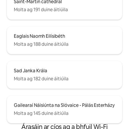
Saint-Martin cathedral
Molta ag 191 duine áitiúila
Eaglais Naomh Eilísibéth
Molta ag 188 duine áitiúila
Sad Janka Krála
Molta ag 182 duine áitiúila
Gailearaí Náisiúnta na Slóvaice - Pálás Esterházy
Molta ag 145 duine áitiúila
Árasáin ar cíos ag a bhfuil Wi-Fi