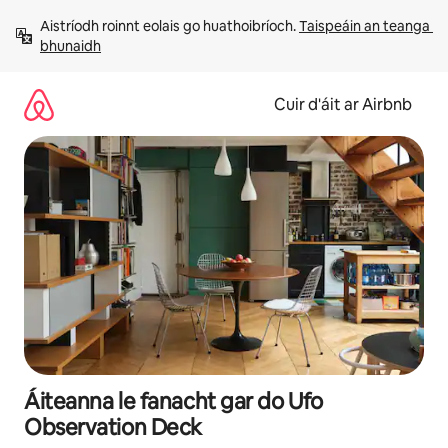
Léim
Aistríodh roinnt eolais go huathoibríoch. 
Taispeáin an teanga 
chuig
bhunaidh
ábhar
Cuir d'áit ar Airbnb
Áiteanna le fanacht gar do Ufo
Observation Deck