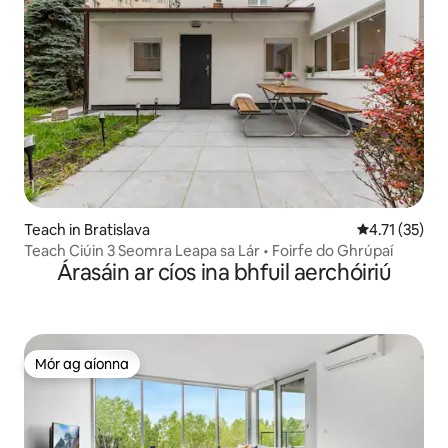
Teach in Bratislava
Meánrátáil 4.
4.71 (35)
Teach Ciúin 3 Seomra Leapa sa Lár • Foirfe do Ghrúpaí
Árasáin ar cíos ina bhfuil aerchóiriú
Mór ag aíonna
Mór ag aíonna