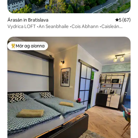
Árasán in Bratislava
Meánrátáil 
5 (67)
Vydrica LOFT •An Seanbhaile •Cois Abhann •Caisleán
•Páirceáil
Mór ag aíonna
An-mhór ag aíonna