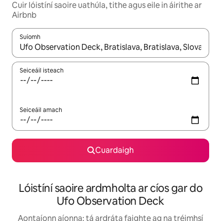
Cuir lóistíní saoire uathúla, tithe agus eile in áirithe ar
Airbnb
Suíomh
Nuair a bheidh torthaí ar fáil, déan nascleanúint le saigheadeoc
Seiceáil isteach
Seiceáil amach
Cuardaigh
Lóistíní saoire ardmholta ar cíos gar do
Ufo Observation Deck
Aontaíonn aíonna: tá ardráta faighte ag na tréimhsí