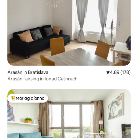
Árasán in Bratislava
Meánrátáil 4.89
4.89 (178)
Árasán fairsing in Ionad Cathrach
Mór ag aíonna
An-mhór ag aíonna