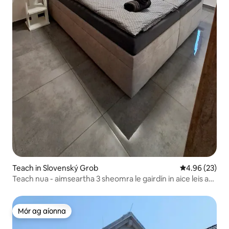
Teach in Slovenský Grob
Meánrátáil 4.9
4.96 (23)
Teach nua - aimseartha 3 sheomra le gairdín in aice leis an
mBratasláiv
Mór ag aíonna
Mór ag aíonna