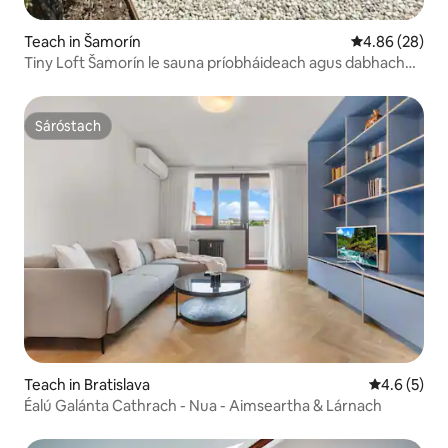
Teach in Šamorín
Meánrátáil 4.8
4.86 (28)
Tiny Loft Šamorín le sauna príobháideach agus dabhach
snámha
Sáróstach
Sáróstach
Teach in Bratislava
Meánrátáil 
4.6 (5)
Éalú Galánta Cathrach - Nua - Aimseartha & Lárnach