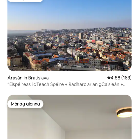
Mór ag aíonna
Árasán in Bratislava
Meánrátáil 4.88
4.88 (163)
“Eispéireas i dTeach Spéire + Radharc ar an gCaisleán +
Páirceáil saor in aisce”
Mór ag aíonna
Mór ag aíonna