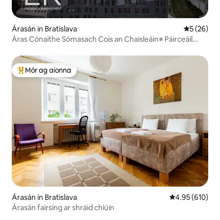
Árasán in Bratislava
Meánrátáil 
5 (26)
Áras Cónaithe Sómasach Cois an Chaisleáin※ Páirceáil
Saor in Aisce
Mór ag aíonna
An-mhór ag aíonna
Árasán in Bratislava
Meánrátáil 4.95
4.95 (610)
Árasán fairsing ar shráid chiúin