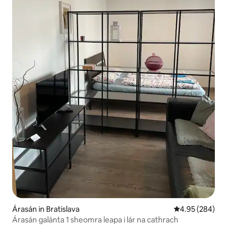
Árasán in Bratislava
Meánrátáil 4.95
4.95 (284)
Árasán galánta 1 sheomra leapa i lár na cathrach