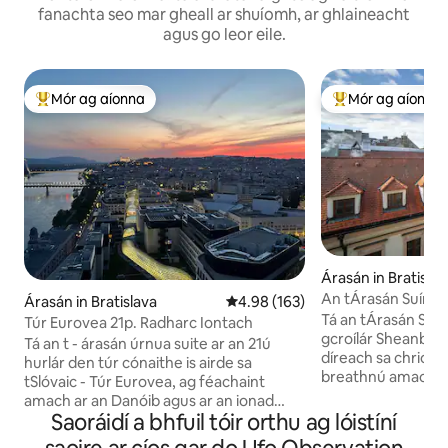
fanachta seo mar gheall ar shuíomh, ar ghlaineacht
agus go leor eile.
Mór ag aíonna
Mór ag aíonna
An-mhór ag aíonna
An-mhór ag aíon
Árasán in Bratislav
An tÁrasán Suímh i
Árasán in Bratislava
Meánrátáil 4.98 as 5, 163 léirmh
4.98 (163)
Tá an tÁrasán Suímh
Túr Eurovea 21p. Radharc Iontach
gcroílár Sheanbhai
Tá an t - árasán úrnua suite ar an 21ú
díreach sa chrios d
hurlár den túr cónaithe is airde sa
breathnú amach ar
tSlóvaic - Túr Eurovea, ag féachaint
aice le Cearnóg Hviezdosla
amach ar an Danóib agus ar an ionad
lánfheistithe ar fáil
Saoráidí a bhfuil tóir orthu ag lóistíní
stairiúil, díreach ar an bpromanáid
cuntar beáir, teilif
mhóréilimh feadh na Danóibe lena