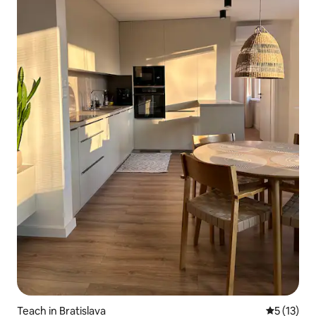
Teach in Bratislava
Meánrátáil
5 (13)