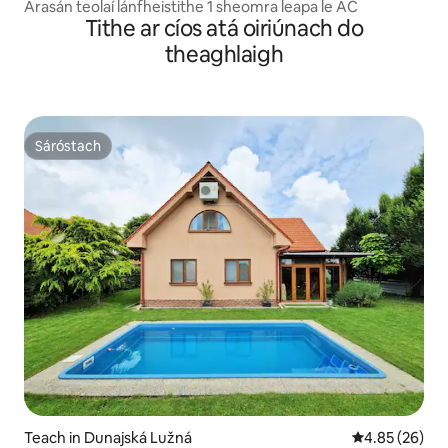
Árasán teolaí lánfheistithe 1 sheomra leapa le AC
Tithe ar cíos atá oiriúnach do
theaghlaigh
Sáróstach
Sáróstach
Teach in Dunajská Lužná
Meánrátáil 4.8
4.85 (26)