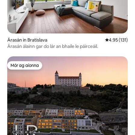
Árasán in Bratislava
Meánrátáil 4.9
4.95 (131)
Árasán álainn gar do lár an bhaile le páirceáil.
Mór ag aíonna
Mór ag aíonna