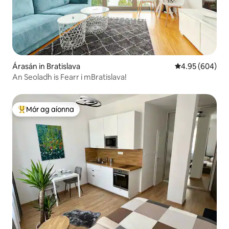
Árasán in Bratislava
Meánrátáil 4.95
4.95 (604)
An Seoladh is Fearr i mBratislava!
Mór ag aíonna
An-mhór ag aíonna