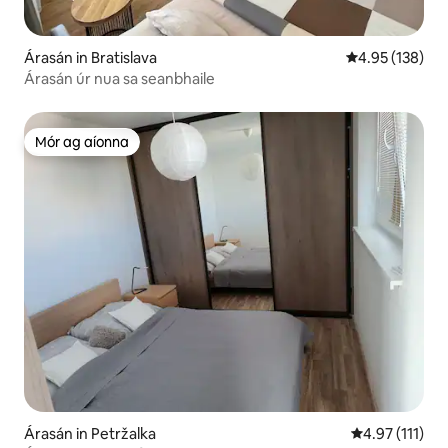
Árasán in Bratislava
Meánrátáil 4.95
4.95 (138)
Árasán úr nua sa seanbhaile
Mór ag aíonna
Mór ag aíonna
Árasán in Petržalka
Meánrátáil 4.9
4.97 (111)