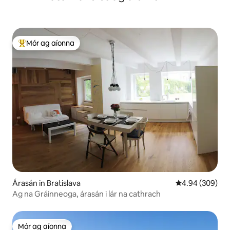
Mór ag aíonna
An-mhór ag aíonna
Árasán in Bratislava
Meánrátáil 4.94
4.94 (309)
Ag na Gráinneoga, árasán i lár na cathrach
Mór ag aíonna