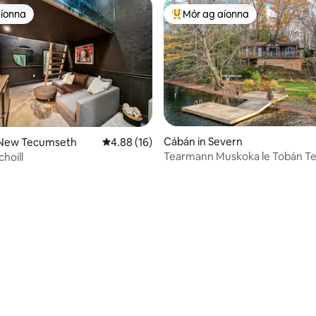
aíonna
Mór ag aíonna
aíonna
An-mhór ag aíonna
Cábán in Severn
 New Tecumseth
Meánrátáil 4.88 as 5, 16 léirmheas
4.88 (16)
Tearmann Muskoka le Tobán Te
hoill
Uisce & Teallach Lasmuigh
57 léirmheas