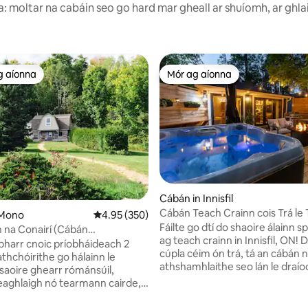
 moltar na cabáin seo go hard mar gheall ar shuíomh, ar ghla
g aíonna
Mór ag aíonna
 ag aíonna
Mór ag aíonna
Cábán in Innisfil
Cábán Teach Crainn cois Trá le
 Mono
Meánrátáil 4.95 as 5, 350 léirmheas
4.95 (350)
Te|Cadhcanna|SUP
Fáilte go dtí do shaoire álainn 
na Conairí (Cábán
ag teach crainn in Innisfil, ON! Díreach
each)
bharr cnoic príobháideach 2
cúpla céim ón trá, tá an cábán 
athchóirithe go hálainn le
athshamhlaithe seo lán le draío
saoire ghearr rómánsúil,
tá 2 sheomra leapa cluthara ann
eaghlaigh nó tearmann cairde,
eispéireas draíochtúil seomra f
seadh den tír le chéile. Le
laistigh agus lasmuigh, tobán te