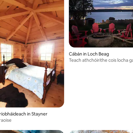
Cábán in Loch Beag
6 léirmheas
Teach athchóirithe cois locha g
shiopaí, radhairc agus spraoi
íobháideach in Stayner
raoise