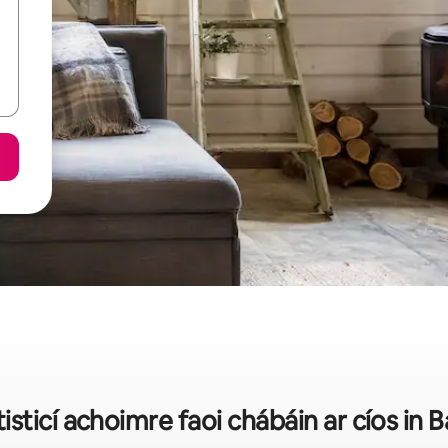
tisticí achoimre faoi chábáin ar cíos in B