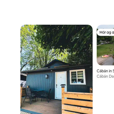
Mór ag 
Mór ag 
Cábán in 
Cábán Da