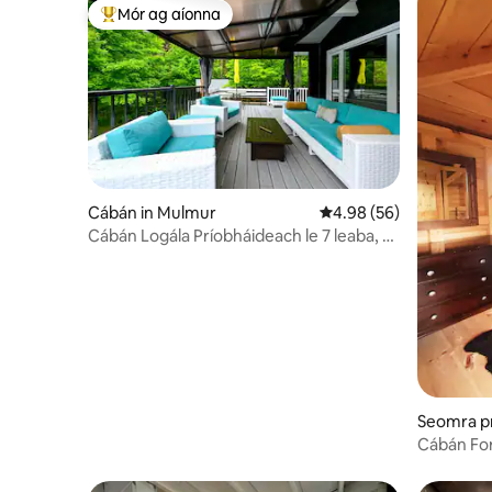
Mór ag aíonna
An-mhór ag aíonna
Cábán in Mulmur
Meánrátáil 4.98 as 5, 5
4.98 (56)
Cábán Logála Príobháideach le 7 leaba, 2
fhótón + tobán te
Seomra pr
Cábán Fo