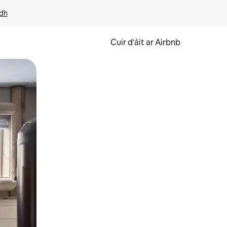
idh
Cuir d'áit ar Airbnb
svaidhpeáil.