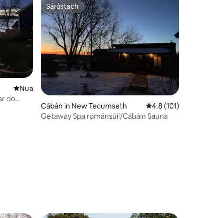
Sáróstach
Sáróstach
Áit nua le fanacht
Nua
ar do
Cábán in New Tecumseth
Meánrátáil 4.8 as 5, 1
4.8 (101)
Getaway Spa rómánsúil/Cábáin Sauna