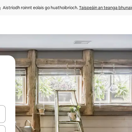
Aistríodh roinnt eolais go huathoibríoch. 
Taispeáin an teanga bhuna
le saigheadeochracha suas agus síos nó déan iniúchadh trí thadhall nó 