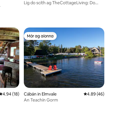
Lig do scíth ag TheCottageLiving: Do
Theach Cois Uisce
Mór ag aíonna
Mór ag aíonna
Meánrátáil 4.94 as 5, 18 léirmheas
4.94 (18)
Cábán in Elmvale
Meánrátáil 4.89 as 5, 
4.89 (46)
An Teachín Gorm