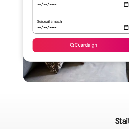
Seiceáil amach
Cuardaigh
Stai