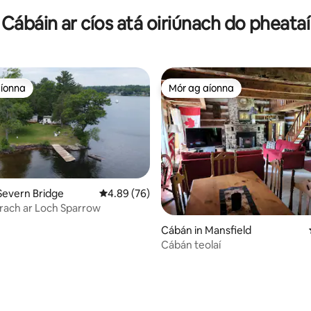
Cábáin ar cíos atá oiriúnach do pheataí
aíonna
Mór ag aíonna
aíonna
Mór ag aíonna
Severn Bridge
Meánrátáil 4.89 as 5, 76 léirmheas
4.89 (76)
rach ar Loch Sparrow
Cábán in Mansfield
Cábán teolaí