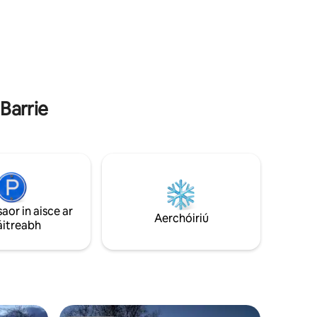
tuathúil agus compord cluthar le teallach
 agus leapa
dóite adhmaid agus spásanna teolaí
fáilteacha. Ól caife ar an deic, téigh ag
an agus tú
spaisteoireacht ar an talamh, agus lig do
tóireacht
scíth le fuaimeanna suaimhneacha na
ic ollmhór
tuaithe. Foirfe do lánúineacha nó do
ch atá
shaoirí gearra aonair atá ag lorg
s
suaimhnis, dúlra agus beagán staire. Ag
 Barrie
Maple Lane Log Cabin, ní hamháin gur
mothú é an suaimhneas — is eispéireas
é.
saor in aisce ar
Aerchóiriú
áitreabh