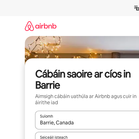
Léim
chuig
ábhar
Cábáin saoire ar cíos in
Barrie
Aimsigh cábáin uathúla ar Airbnb agus cuir in
áirithe iad
Suíomh
Nuair a bheidh torthaí ar fáil, déan nascleanúint 
Seiceáil isteach