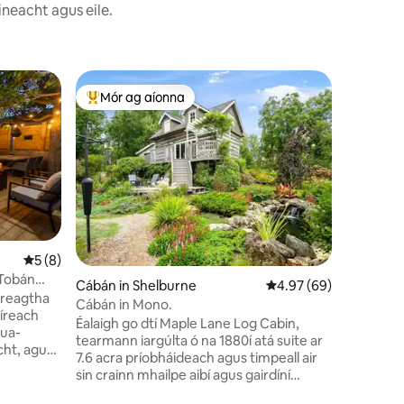
ineacht agus eile.
Cábán in I
Mór ag aíonna
Mór ag 
An-mhór ag aíonna
Mór ag 
Branda N
Críochna
Mheithimh
gcomharsa
ár gclós
do scíth a
champála.... Rochtain ar an trá
áit atá laistig
an Chuain
Meánrátáil 5 as 5, 8 léirmheas
5 (8)
bialann, r
 Tobán
d'achar siúil Níl cóisirí, aíonna b
Cábán in Shelburne
Meánrátáil 4.97 as 5, 
4.97 (69)
spreagtha
ard, peataí nó
Cábán in Mono.
thréimhs
Éalaigh go dtí Maple Lane Log Cabin,
nua-
GACH aoi 
tearmann iargúlta ó na 1880í atá suite ar
cht, agus
7.6 acra príobháideach agus timpeall air
 + lochta,
sin crainn mhailpe aibí agus gairdíní
olctha
ilbhliantúla iontacha. Laistigh, tá draíocht
, bord