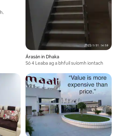
h.
Árasán in Dhaka
Só 4 Leaba ag a bhfuil suíomh iontach