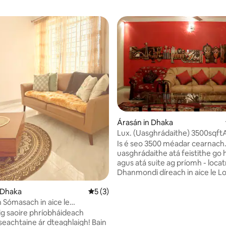
Árasán in Dhaka
Lux. (Uasghrádaithe) 3500sqftA
10 léirmheas
aice le Loch Dhanmondi
Is é seo 3500 méadar cearnach
uasghrádaithe atá feistithe go
agus atá suite ag príomh - loca
Dhanmondi díreach in aice le L
Dhnamondi. Tá 2 sheomra leapa mhóra
 Dhaka
Meánrátáil 5 as 5, 3 léirmheas
5 (3)
ann (seomra níocháin ceangailt
seomra leapa eile +oifig+ seom
Sómasach in aice le
níocháin coiteann, áit ollmhór 
 na Stát Aontaithe | Linn
uig saoire phríobháideach
méadar cearnach. oscailte agu
Wi-Fi Tapa
seachtaine ár dteaghlaigh! Bain