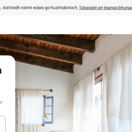
Aistríodh roinnt eolais go huathoibríoch. 
Taispeáin an teanga bhuna
a
ar
le saigheadeochracha suas agus síos nó déan iniúchadh trí thadhall nó 