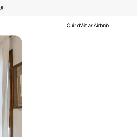
idh
Cuir d'áit ar Airbnb
svaidhpeáil.