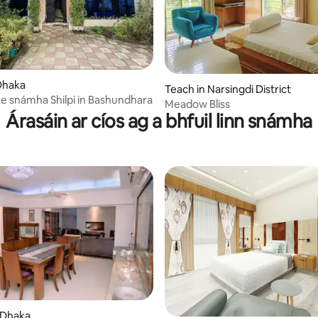
Dhaka
Teach in Narsingdi District
ne snámha Shilpi in Bashundhara
Meadow Bliss
Árasáin ar cíos ag a bhfuil linn snámha
 Dhaka