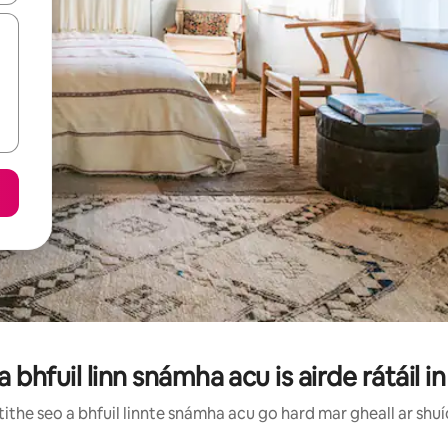
 a bhfuil linn snámha acu is airde rátáil i
ithe seo a bhfuil linnte snámha acu go hard mar gheall ar shuí