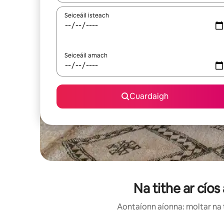
Seiceáil isteach
Seiceáil amach
Cuardaigh
Na tithe ar cíos
Aontaíonn aíonna: moltar na t