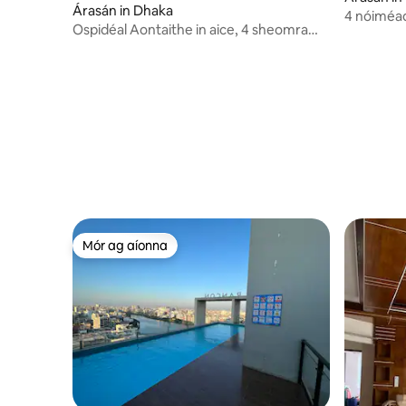
Árasán in Dhaka
4 nóiméad
Ospidéal Aontaithe in aice, 4 sheomra
linn snám
leapa. 3400sq. linn snámha. mosq
Mór ag aíonna
Mór ag aíonna