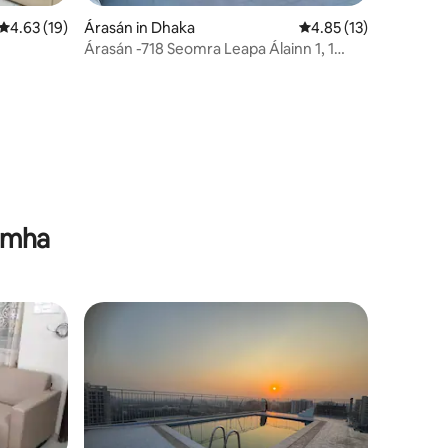
Meánrátáil 4.63 as 5, 19 léirmheas
4.63 (19)
Árasán in Dhaka
Meánrátáil 4.85 as 5, 
4.85 (13)
Árasán -718 Seomra Leapa Álainn 1, 1
Seomra suí & balcóin.
námha