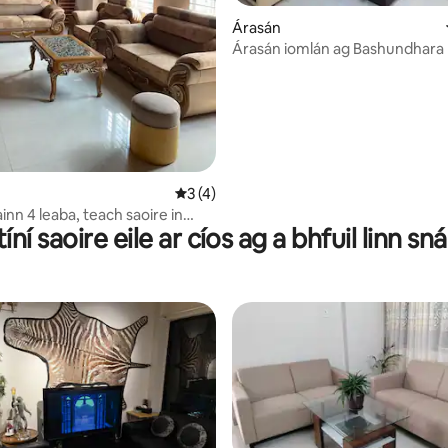
 6 léirmheas
Árasán
Árasán iomlán ag Bashundhara
Meánrátáil 3 as 5, 4 léirmheas
3 (4)
inn 4 leaba, teach saoire in
tíní saoire eile ar cíos ag a bhfuil linn s