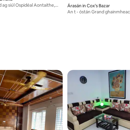
 ag siúl Ospidéal Aontaithe,
Árasán in Cox's Bazar
ha, mosc 3400sq
An t - óstán Grand ghainmheac