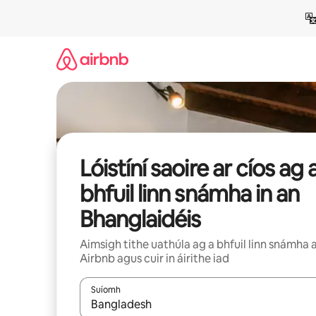
Léim
chuig
ábhar
Lóistíní saoire ar cíos ag 
bhfuil linn snámha in an
Bhanglaidéis
Aimsigh tithe uathúla ag a bhfuil linn snámha 
Airbnb agus cuir in áirithe iad
Suíomh
Nuair a bheidh torthaí ar fáil, déan nascleanúint 