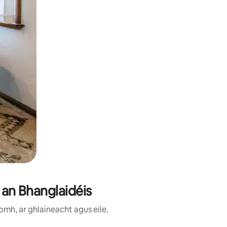
n an Bhanglaidéis
omh, ar ghlaineacht agus eile.