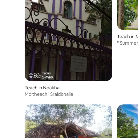
Teach in 
" Summer
Teach in Noakhali
Mo theach i Sráidbhaile