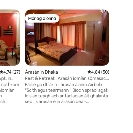
Villa
Mór ag aíonna
Mór ag aíonna
Ionad Sao
Suite i 
agus tura
Humayun R
saoire Am
bhíonn ag
saoire sa
scaipthe 
lán le ra
Meánrátáil 4.74 as 5, 27 léirmheas
4.74 (27)
Árasán in Dhaka
Meánrátáil 4.84 as 5, 
4.84 (50)
ar áillea
pt. in
Rest & Retreat : Árasán iomlán sómasach
cuireann 
(2BHK)
. cothrom
Fáilte go dtí ár n - árasán álainn Airbnb
foirfe de 
 hiomlán
"Scíth agus tearmann " Bíodh spraoi agat
barántúla
tn
leis an teaghlach ar fad ag an áit ghalánta
sráidbhai
och
seo. Is árasán é in árasán dea -
aimsearth
chothaithe, atá maisithe go deas, córas
e) agus
slándála 24 uair an chloig agus in áit
ra
lárnach de Mirpur agus in aice leis an
de 800
Aerfort. 2 sheomra leapa, ceann amháin
s seomra
Áit chónaithe cum dinnéir agus líníochta,