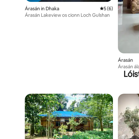
Árasán in Dhaka
Meánrátáil 5 as 5,
5 (6)
Árasán Lakeview os cionn Loch Gulshan
Árasán
Árasán ála
Lóis
Dhaka.