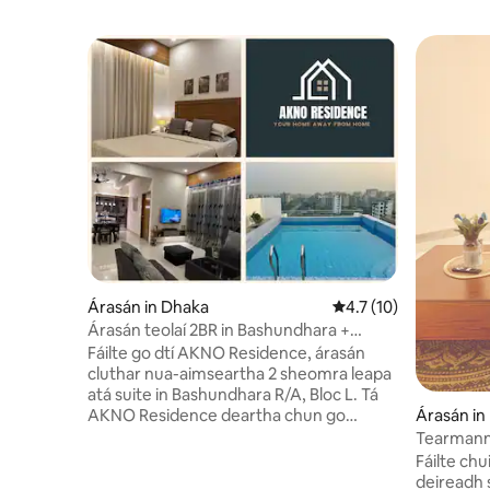
Árasán in Dhaka
Meánrátáil 4.7 as 5, 
4.7 (10)
Árasán teolaí 2BR in Bashundhara +
Rochtain ar Linn Snámha
Fáilte go dtí AKNO Residence, árasán
cluthar nua-aimseartha 2 sheomra leapa
atá suite in Bashundhara R/A, Bloc L. Tá
Árasán in
AKNO Residence deartha chun go
mbraithfidh tú go bhfuil tú in óstán, ach
Tearmann 
tá compord agus príobháideacht an
hAmbasáid
Fáilte ch
bhaile ann freisin, agus mar sin tá sé
Snámha | 
deireadh 