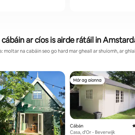
 cábáin ar cíos is airde rátáil in Amstar
 moltar na cabáin seo go hard mar gheall ar shuíomh, ar ghla
ch
Mór ag aíonna
ch
Mór ag aíonna
Cábán
M
Casa, d'Or - Beverwijk