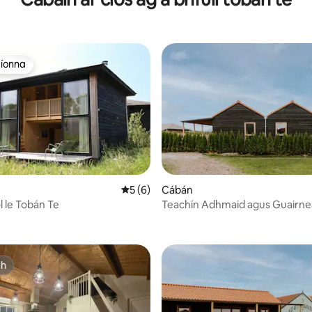
aíonna
aíonna
6 léirmheas
Meánrátáil 5 as 5, 6 léirmheas
5 (6)
Cábán
l le Tobán Te
Teachín Adhmaid agus Guairn
ch
ch