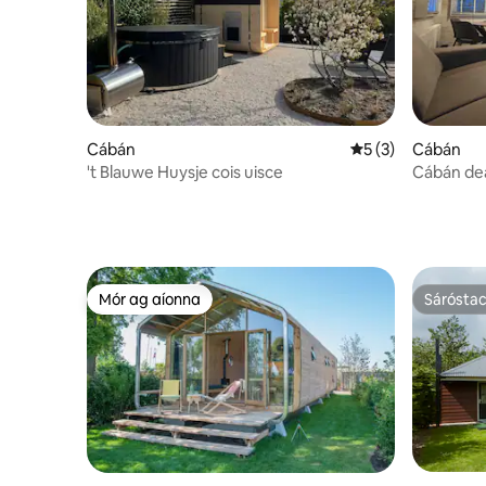
Cábán
Meánrátáil 5 as 5,
5 (3)
Cábán
't Blauwe Huysje cois uisce
Cábán dea
Mór ag aíonna
Sárósta
Mór ag aíonna
Sárósta