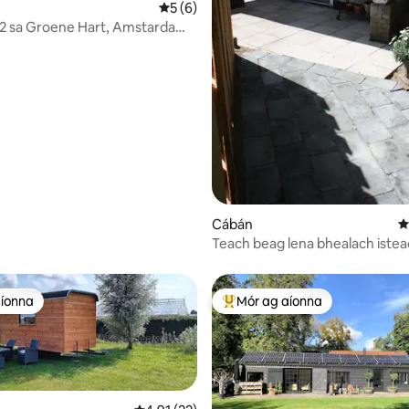
Meánrátáil 5 as 5, 6 léirmheas
5 (6)
33 léirmheas
 2 sa Groene Hart, Amstardam
Cábán
M
Teach beag lena bhealach istea
ardán agus téamh
aíonna
Mór ag aíonna
aíonna
An-mhór ag aíonna