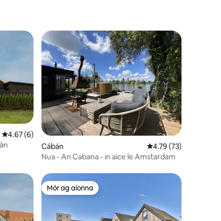
Meánrátáil 4.67 as 5, 6 léirmheas
4.67 (6)
eán
Cábán
Meánrátáil 4.79 as 5, 
4.79 (73)
Nua - An Cabana - in aice le Amstardam
Mór ag aíonna
Mór ag aíonna