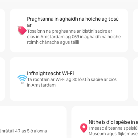
Praghsanna in aghaidh na hoíche ag tosú
ar
Tosaíonn na praghsanna ar lóistíní saoire ar
cíos in Amstardam ag €69 in aghaidh na hoíche
roimh chánacha agus táillí
Infhaighteacht Wi-Fi
Tá rochtain ar Wi-Fi ag 30 lóistín saoire ar cíos
in Amstardam
Nithe is díol spéise in
I measc áiteanna spéisi
átáil 4.7 as 5 ó aíonna
Museum agus Rijksmus