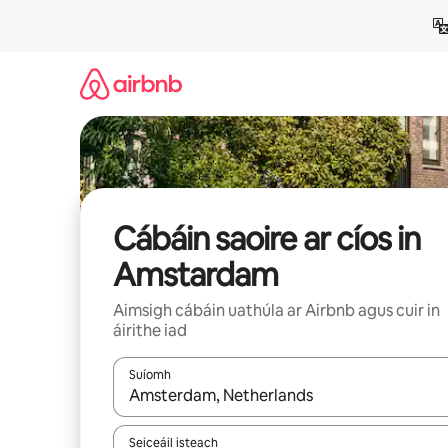
Léim
chuig
ábhar
Cábáin saoire ar cíos in
Amstardam
Aimsigh cábáin uathúla ar Airbnb agus cuir in
áirithe iad
Suíomh
Nuair a bheidh torthaí ar fáil, déan nascleanúint 
Seiceáil isteach