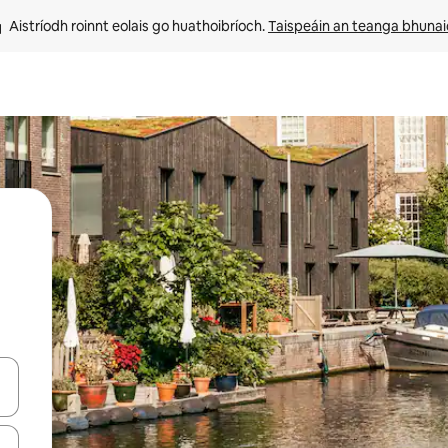
Aistríodh roinnt eolais go huathoibríoch. 
Taispeáin an teanga bhuna
le saigheadeochracha suas agus síos nó déan iniúchadh trí thadhall nó 