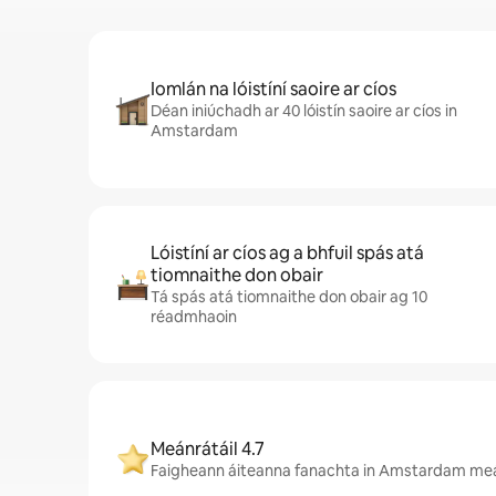
Iomlán na lóistíní saoire ar cíos
Déan iniúchadh ar 40 lóistín saoire ar cíos in
Amstardam
Lóistíní ar cíos ag a bhfuil spás atá
tiomnaithe don obair
Tá spás atá tiomnaithe don obair ag 10
réadmhaoin
Meánrátáil 4.7
Faigheann áiteanna fanachta in Amstardam meánr