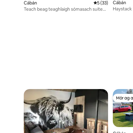
Cábán
Cábán
Meánrátáil 5 as 5, 
5 (33)
Haystack
Teach beag teaghlaigh sómasach suite
20km
go lárnach agus seomra allais ann
Mór ag 
Mór ag 