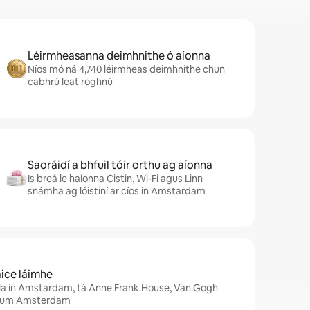
Léirmheasanna deimhnithe ó aíonna
Níos mó ná 4,740 léirmheas deimhnithe chun
cabhrú leat roghnú
Saoráidí a bhfuil tóir orthu ag aíonna
Is breá le haíonna Cistin, Wi-Fi agus Linn
snámha ag lóistíní ar cíos in Amstardam
 aice láimhe
úla in Amstardam, tá Anne Frank House, Van Gogh
eum Amsterdam