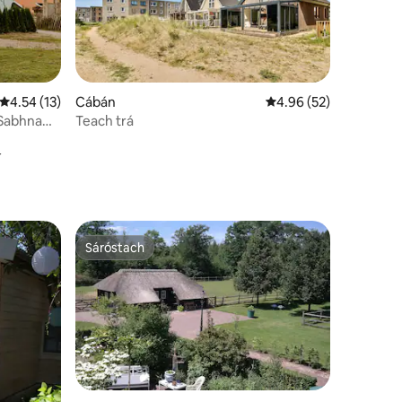
Meánrátáil 4.54 as 5, 13 léirmheas
4.54 (13)
Cábán
Meánrátáil 4.96 as 5, 
4.96 (52)
 Sabhna
Teach trá
Sáróstach
Sáróstach