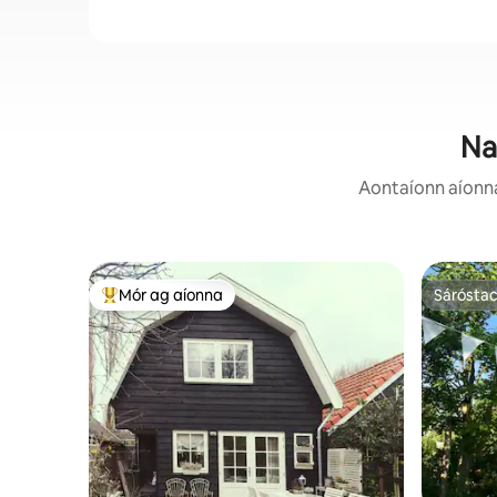
Na
Aontaíonn aíonna:
Mór ag aíonna
Sárósta
An-mhór ag aíonna
Sárósta