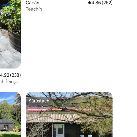
Cábán
Meánrátáil 4.86 as 5, 2
4.86 (262)
Teachín
eánrátáil 4.92 as 5, 238 léirmheas
4.92 (238)
ch féin,
Sáróstach
Sáróstach