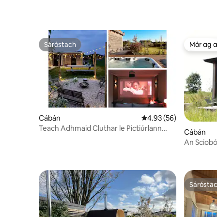
Sáróstach
Mór ag 
Sáróstach
Mór ag 
Cábán
Meánrátáil 4.93 as 5, 5
4.93 (56)
Teach Adhmaid Cluthar le Pictiúrlann
Cábán
Phríobháideach agus Seomra Snámha Te
An Sciobó
Sárósta
Sárósta