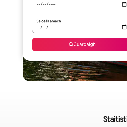
Seiceáil amach
Cuardaigh
Staitis