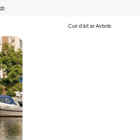
idh
Cuir d'áit ar Airbnb
svaidhpeáil.