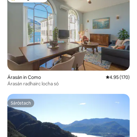
An-mhór ag aíonna
Árasán in Como
Meánrátáil 4.95
4.95 (170)
Árasán radhairc locha só
Sáróstach
Sáróstach