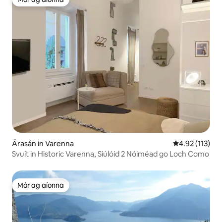
Mór ag aíonna
Árasán in Varenna
Meánrátáil 4.9
4.92 (113)
Svuít in Historic Varenna, Siúlóid 2 Nóiméad go Loch Como
Mór ag aíonna
Mór ag aíonna