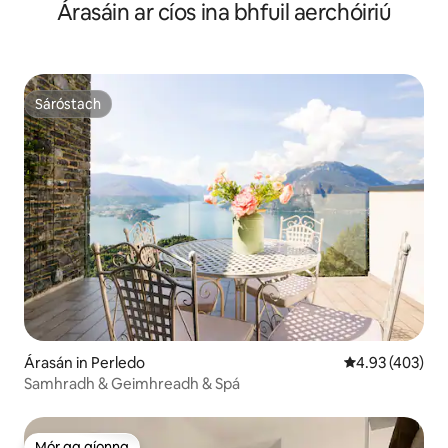
Árasáin ar cíos ina bhfuil aerchóiriú
Sáróstach
Sáróstach
Árasán in Perledo
Meánrátáil 4.93
4.93 (403)
Samhradh & Geimhreadh & Spá
Mór ag aíonna