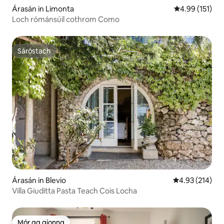
Árasán in Limonta
Meánrátáil 4.9
4.99 (151)
Loch rómánsúil cothrom Como
Sáróstach
Sáróstach
Árasán in Blevio
Meánrátáil 4.93
4.93 (214)
Villa Giuditta Pasta Teach Cois Locha
Mór ag aíonna