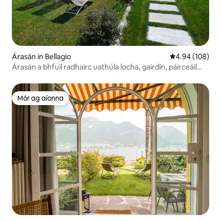
Árasán in Bellagio
Meánrátáil 4.94
4.94 (108)
Árasán a bhfuil radhairc uathúla locha, gairdín, páirceáil
aige
Mór ag aíonna
Mór ag aíonna