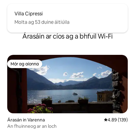
Villa Cipressi
Molta ag 53 duine áitiúila
Árasáin ar cíos ag a bhfuil Wi-Fi
Mór ag aíonna
Mór ag aíonna
Árasán in Varenna
Meánrátáil 4.89
4.89 (139)
An fhuinneog ar an loch