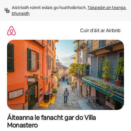
Léim
Aistríodh roinnt eolais go huathoibríoch. 
Taispeáin an teanga 
chuig
bhunaidh
ábhar
Cuir d'áit ar Airbnb
Áiteanna le fanacht gar do Villa
Monastero