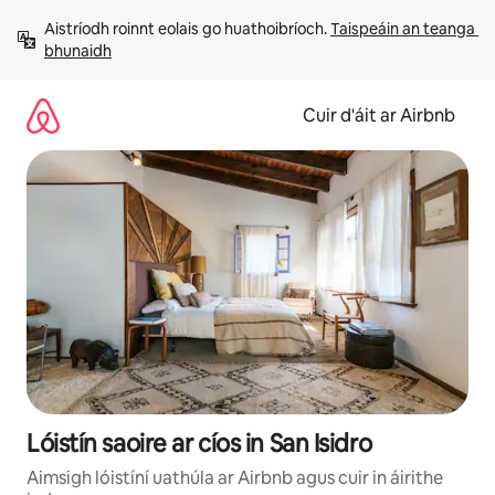
Léim
Aistríodh roinnt eolais go huathoibríoch. 
Taispeáin an teanga 
chuig
bhunaidh
ábhar
Cuir d'áit ar Airbnb
Lóistín saoire ar cíos in San Isidro
Aimsigh lóistíní uathúla ar Airbnb agus cuir in áirithe