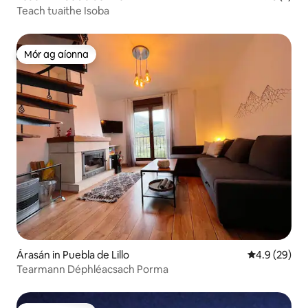
Teach tuaithe Isoba
Mór ag aíonna
Mór ag aíonna
Árasán in Puebla de Lillo
Meánrátáil 4.
4.9 (29)
Tearmann Déphléacsach Porma