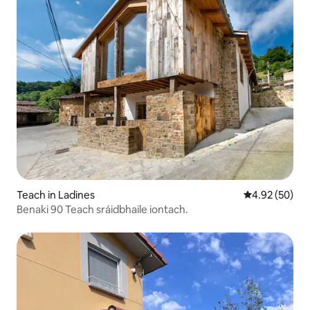
Teach in Ladines
Meánrátáil 4.9
4.92 (50)
Benaki 90 Teach sráidbhaile iontach.