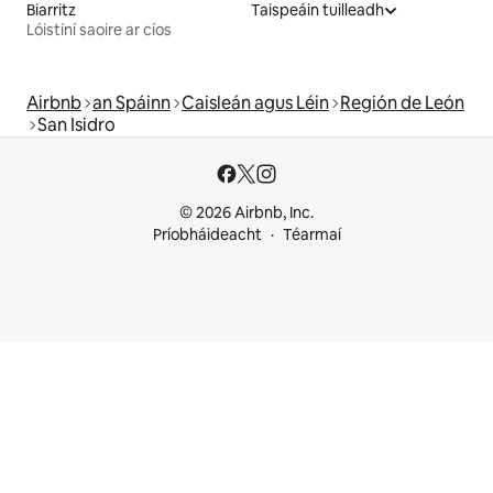
Biarritz
Taispeáin tuilleadh
Lóistíní saoire ar cíos
Airbnb
an Spáinn
Caisleán agus Léin
Región de León
San Isidro
© 2026 Airbnb, Inc.
Príobháideacht
Téarmaí