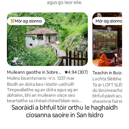
agus go leor eile.
Mór ag aíonna
Mór ag aíonna
An-mhór ag aíonna
Mór ag aíonna
Muileann gaoithe in Sobref
Meánrátáil 4.94 as 5, 307 léirmh
4.94 (307)
Teachín in Buiza
oz
Molino bicentenario -V n. 1237 mar
Lochta Sléibhe
Bíodh an dúlra beo i lóistín uathúil!!
Tá ár LOFT SLÉIBHE
Timpeallaithe ag an dúlra agus ag an
do lánúineacha nó
abhainn, bhí an muileann uisce seo
bhfuil páistí acu. Tá
beartaithe sa chéad chéad bliain seo
sheomraí fairsing
Saoráidí a bhfuil tóir orthu le haghaidh
caite chun arbhar Indiach a mheilt. Is
radhairc iontacha 
teach é ina bhfuil compord nua-
léir. - Seomra suí ina bhfuil teallach agus
cíosanna saoire in San Isidro
aimseartha ach gan an t-atmaisféar
radhairc lánléargais
tuathúil a bhaineann leis an am a
lánfheistithe. - Le
thabhairt suas. Is comhghuaillí foirfe iad
agus tolg leapa. - 