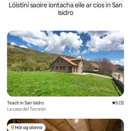
Lóistíní saoire iontacha eile ar cíos in San
Isidro
Teach in San Isidro
Meánrátái
5 (3)
La casa del Torreón
Mór ag aíonna
An-mhór ag aíonna