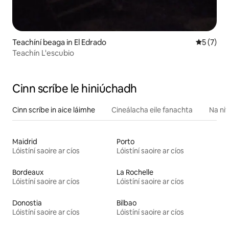
Teachíní beaga in El Edrado
Meánrátái
5 (7)
Teachín L'escubio
Cinn scríbe le hiniúchadh
Cinn scríbe in aice láimhe
Cineálacha eile fanachta
Na nit
Maidrid
Porto
Lóistíní saoire ar cíos
Lóistíní saoire ar cíos
Bordeaux
La Rochelle
Lóistíní saoire ar cíos
Lóistíní saoire ar cíos
Donostia
Bilbao
Lóistíní saoire ar cíos
Lóistíní saoire ar cíos