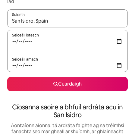
iad
Suíomh
Nuair a bheidh torthaí ar fáil, déan nascleanúint le saigheadeoc
Seiceáil isteach
Seiceáil amach
Cuardaigh
Cíosanna saoire a bhfuil ardráta acu in
San Isidro
Aontaíonn aíonna: tá ardráta faighte ag na tréimhsí
fanachta seo mar gheall ar shuíomh, ar ghlaineacht