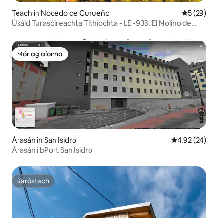
Teach in Nocedo de Curueño
Meánrátáil 
5 (29)
Úsáid Turasóireachta Tithíochta - LE -938. El Molino de
Nocedo
Mór ag aíonna
Mór ag aíonna
Árasán in San Isidro
Meánrátáil 4.9
4.92 (24)
Árasán i bPort San Isidro
Sáróstach
Sáróstach