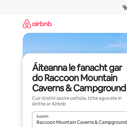
Léim
chuig
ábhar
Áiteanna le fanacht gar
do Raccoon Mountain
Caverns & Campground
Cuir lóistíní saoire uathúla, tithe agus eile in
áirithe ar Airbnb
Suíomh
Nuair a bheidh torthaí ar fáil, déan nascleanúint 