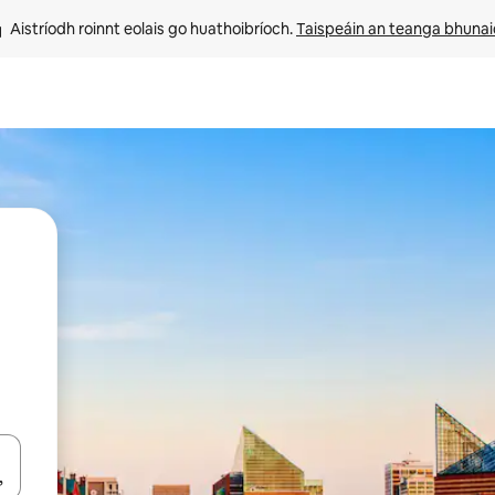
Aistríodh roinnt eolais go huathoibríoch. 
Taispeáin an teanga bhuna
le saigheadeochracha suas agus síos nó déan iniúchadh trí thadhall nó 