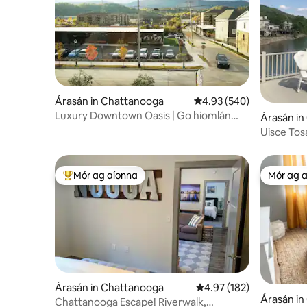
Árasán in Chattanooga
Meánrátáil 4.93 as 5, 54
4.93 (540)
Luxury Downtown Oasis | Go hiomlán
Árasán i
Díghalraithe
Uisce Tos
Ó Chatt!!
Mór ag aíonna
Mór ag 
An-mhór ag aíonna
Mór ag 
Árasán in Chattanooga
Meánrátáil 4.97 as 5, 18
4.97 (182)
Árasán i
Chattanooga Escape! Riverwalk,