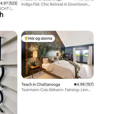
eánrátáil 4.97 as 5, 523 léirmheas
4.97 (523)
Indigo Flat: Chic Retreat in Downtown
OCHT |
Chattanooga
gh
 IN AISCE!
Mór ag aíonna
An-mhór ag aíonna
Teach in Chattanooga
Meánrátáil 4.99 as 5, 1
4.99 (157)
Tearmann Cois Abhann• Fairsing• Linn
Snámha • 5 nóim>Lár na Cathrach