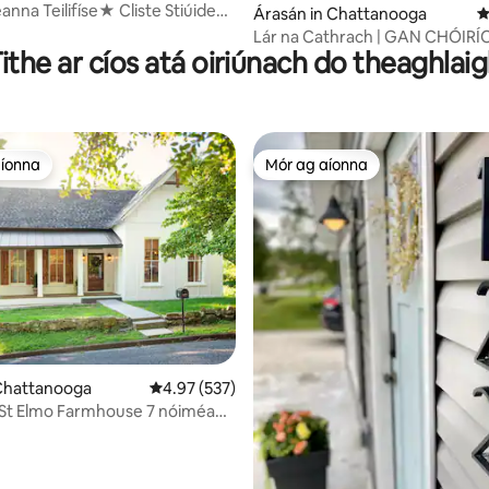
nna Teilifíse★ Cliste Stiúideo
Árasán in Chattanooga
M
In aice le Downtown
Lár na Cathrach | GAN CHÓIRÍ
ithe ar cíos atá oiriúnach do theaghlai
Seiceáil Amach | Páirceáil SAOR
| Leaba RÍOGA
aíonna
Mór ag aíonna
aíonna
Mór ag aíonna
8 léirmheas
 Chattanooga
Meánrátáil 4.97 as 5, 537 léirmheas
4.97 (537)
 St Elmo Farmhouse 7 nóiméad
own