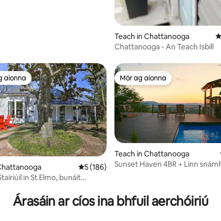
Teach in Chattanooga
M
Chattanooga - An Teach Isbill
g aíonna
Mór ag aíonna
 ag aíonna
Mór ag aíonna
Teach in Chattanooga
Sunset Haven 4BR + Linn snám
3 léirmheas
 Chattanooga
Meánrátáil 5 as 5, 186 léirmheas
5 (186)
Tobán Te + Teallach
tairiúil in St Elmo, bunáit
Árasáin ar cíos ina bhfuil aerchóiriú