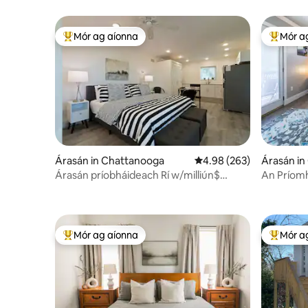
Mór ag aíonna
Mór a
An-mhór ag aíonna
An-mhór
Árasán in Chattanooga
Meánrátáil 4.98 as 5, 26
4.98 (263)
Árasán i
Árasán príobháideach Rí w/milliún$
An Príom
amharc Nóiméid/lár an bhaile
Mór ag aíonna
Mór a
An-mhór ag aíonna
An-mhór