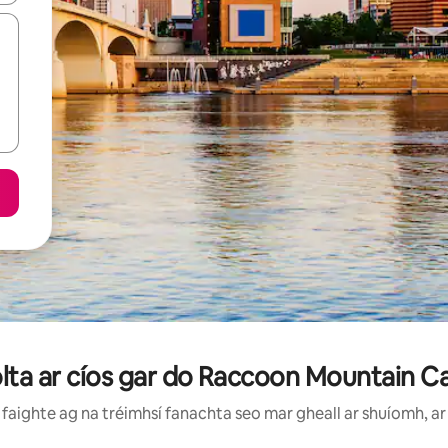
holta ar cíos gar do Raccoon Mountain
faighte ag na tréimhsí fanachta seo mar gheall ar shuíomh, ar 