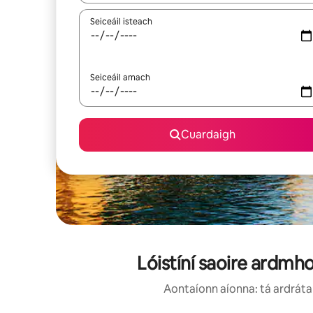
Seiceáil isteach
Seiceáil amach
Cuardaigh
Lóistíní saoire ardm
Aontaíonn aíonna: tá ardráta 