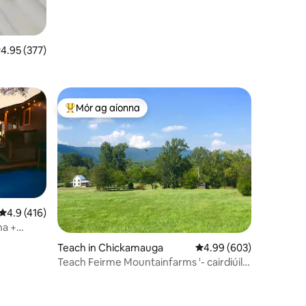
eánrátáil 4.95 as 5, 377 léirmheas
4.95 (377)
Mór ag aíonna
An-mhór ag aíonna
Meánrátáil 4.9 as 5, 416 léirmheas
4.9 (416)
ha +
Teach in Chickamauga
Meánrátáil 4.99 as 5, 6
4.99 (603)
Teach Feirme Mountainfarms '- cairdiúil,
in aice le Chatt