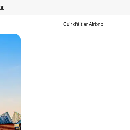
idh
Cuir d'áit ar Airbnb
svaidhpeáil.