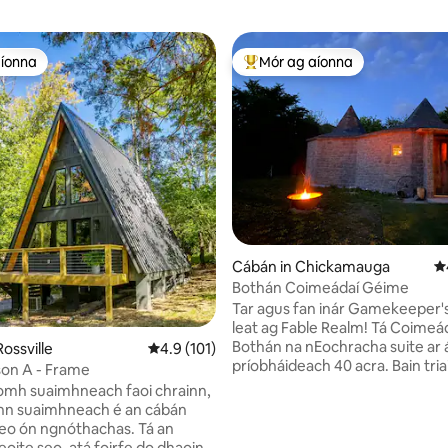
aíonna
Mór ag aíonna
aíonna
An-mhór ag aíonna
Cábán in Chickamauga
Me
Bothán Coimeádaí Géime
Tar agus fan inár Gamekeeper's 
leat ag Fable Realm! Tá Coimeá
Bothán na nEochracha suite ar 
ossville
Meánrátáil 4.9 as 5, 101 léirmheas
4.9 (101)
príobháideach 40 acra. Bain triail
on A - Frame
ag an tóraíocht scaithimh, lig do
uíomh suaimhneach faoi chrainn,
tine lasmuigh (crotal mórmhéid
nn suaimhneach é an cábán
ar na héin ag baint sult as an lo
eo ón ngnóthachas. Tá an
7 léirmheas
taobh amuigh den spás cloiche
eoite seo, atá foirfe do dhaoine