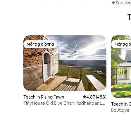
★Sneaicea
Aquarium & More
Stylish★ 
T
Mór ag aíonna
Mór ag 
Mór ag aíonna
Mór ag 
Teach in Rising Fawn
Meánrátáil 4.87 as 5, 48
4.87 (488)
TinyHouse Old Blue Chair: Radhairc ar Luí
Teach in
na Gréine ar an Sliabh
Boutique
ó Downt