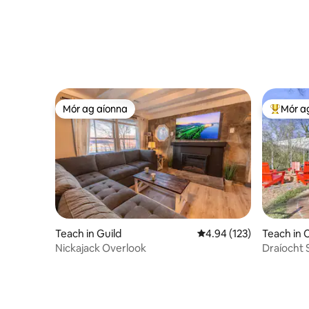
Mór ag aíonna
Mór a
Mór ag aíonna
An-mhór
Teach in Guild
Meánrátáil 4.94 as 5, 12
4.94 (123)
Teach in
Nickajack Overlook
Draíocht S
Lookout