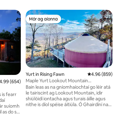
Teach cra
Mór ag aíonna
Mór a
Mór ag aíonna
An-mhór
Teach Cr
“Éalaigh,
Féin” **G
crainn ró
theaghla
atá suite
Chattano
síochánta 
péirse éir
Yurt in Rising Fawn
Meánrátáil 4.96 as 5, 8
4.96 (859)
dóiteáin 
Maple Yurt Lookout Mountain
ánrátáil 4.99 as 5, 654 léirmheas
4.99 (654)
ar maos l
Chattanooga Glamping
Bain leas as na gníomhaíochtaí go léir atá
Alexa le 
le tairiscint ag Lookout Mountain, idir
caisearbh
is fearr
shiúlóidí iontacha agus turais áille agus
sa Svuít 
daí
nithe is díol spéise áitiúla. Ó Ghairdíní na
romhat. S
ár suíomh
Carraige go dtí an Iarnród Incline,
Whippoor
 as do scil
gheobhaidh tú neart bealaí chun
 scíth cois
iniúchadh a dhéanamh agus taitneamh a
e), féach
bhaint as áilleacht nádúrtha an cheantair.
chán ón
Lenár n - yurtanna, is féidir leat do scíth a
 draíochta