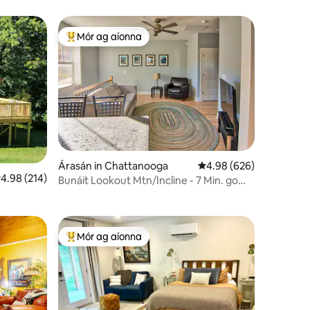
Mór ag aíonna
An-mhór ag aíonna
Árasán in Chattanooga
Meánrátáil 4.98 as 5, 6
4.98 (626)
eánrátáil 4.98 as 5, 214 léirmheas
4.98 (214)
Bunáit Lookout Mtn/Incline - 7 Min. go
Downtown
Mór ag aíonna
An-mhór ag aíonna