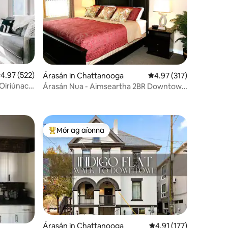
eánrátáil 4.97 as 5, 522 léirmheas
4.97 (522)
Árasán in Chattanooga
Meánrátáil 4.97 as 5, 3
4.97 (317)
 Oiriúnach
Árasán Nua - Aimseartha 2BR Downtown
ámha
~ Croílár Southside
Mór ag aíonna
An-mhór ag aíonna
Árasán in Chattanooga
Meánrátáil 4.91 as 5, 1
4.91 (177)