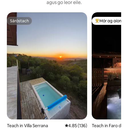
agus go leor eile.
Sáróstach
Mór ag aíonna
Sáróstach
An-mhór ag aíon
Teach in Villa Serrana
Meánrátáil 4.85 as 5, 136 léirmh
4.85 (136)
Teach in Faro de J