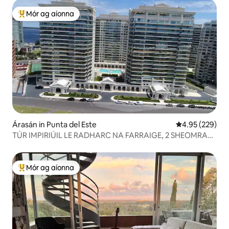
Mór ag aíonna
An-mhór ag aíonna
Árasán in Punta del Este
Meánrátáil 4.95
4.95 (229)
TÚR IMPIRIÚIL LE RADHARC NA FARRAIGE, 2 SHEOMRA
LEAPA AGUS 3 SHEOMRA FOLCTHA
Mór ag aíonna
An-mhór ag aíonna