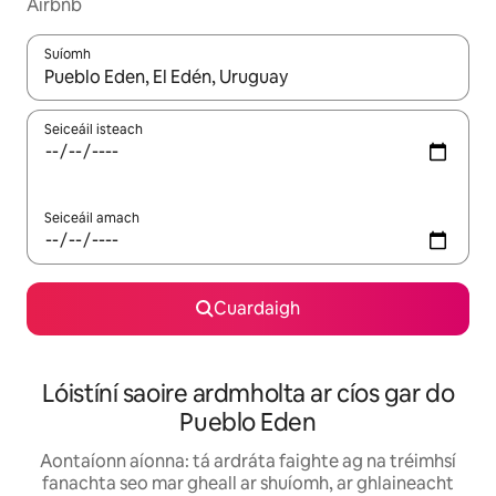
Airbnb
Suíomh
Nuair a bheidh torthaí ar fáil, déan nascleanúint le saigheadeoc
Seiceáil isteach
Seiceáil amach
Cuardaigh
Lóistíní saoire ardmholta ar cíos gar do
Pueblo Eden
Aontaíonn aíonna: tá ardráta faighte ag na tréimhsí
fanachta seo mar gheall ar shuíomh, ar ghlaineacht