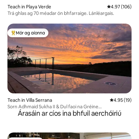
Teach in Playa Verde
Meánrátáil 4.97
4.97 (106)
Trá ghlas ag 70 méadar ón bhfarraige. Lánléargais.
Mór ag aíonna
An-mhór ag aíonna
Teach in Villa Serrana
Meánrátáil 4.9
4.95 (19)
Sorn Adhmaid Sukha II & Dul faoi na Gréine
Árasáin ar cíos ina bhfuil aerchóiriú
Dodhearmadta