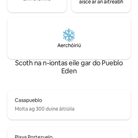
aisce ar an áitreabh
Aerchóiriú
Scoth na n-iontas eile gar do Pueblo
Eden
Casapueblo
Molta ag 300 duine áitiúila
Playa Portezuelo