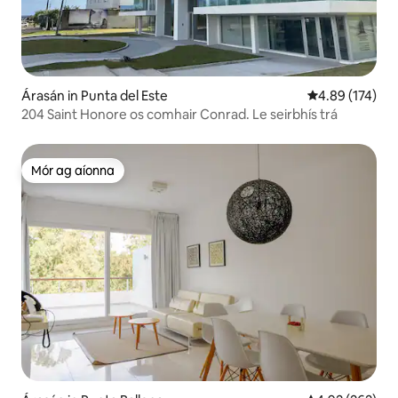
Árasán in Punta del Este
Meánrátáil 4.89
4.89 (174)
204 Saint Honore os comhair Conrad. Le seirbhís trá
Mór ag aíonna
Mór ag aíonna