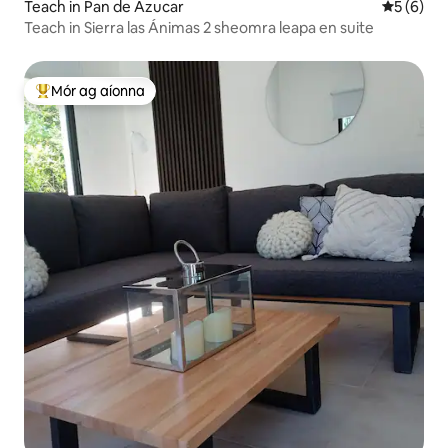
Teach in Pan de Azucar
Meánrátái
5 (6)
Teach in Sierra las Ánimas 2 sheomra leapa en suite
Mór ag aíonna
An-mhór ag aíonna