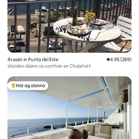
Árasán in Punta del Este
Meánrátáil 4.95
4.95 (269)
stiúideo álainn os comhair an Chalafoirt
Mór ag aíonna
An-mhór ag aíonna