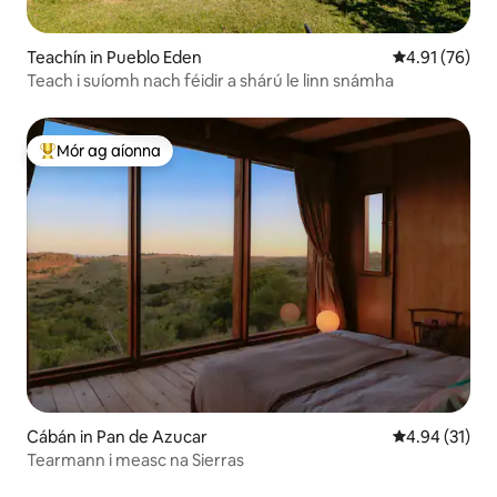
Teachín in Pueblo Eden
Meánrátáil 4.9
4.91 (76)
Teach i suíomh nach féidir a shárú le linn snámha
Mór ag aíonna
An-mhór ag aíonna
Cábán in Pan de Azucar
Meánrátáil 4.9
4.94 (31)
Tearmann i measc na Sierras