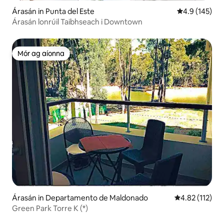
Árasán in Punta del Este
Meánrátáil 4.9
4.9 (145)
Árasán lonrúil Taibhseach i Downtown
Mór ag aíonna
Mór ag aíonna
Árasán in Departamento de Maldonado
Meánrátáil 4.8
4.82 (112)
Green Park Torre K (*)