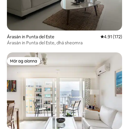
Árasán in Punta del Este
Meánrátáil 4.9
4.91 (172)
Árasán in Punta del Este, dhá sheomra
Mór ag aíonna
Mór ag aíonna