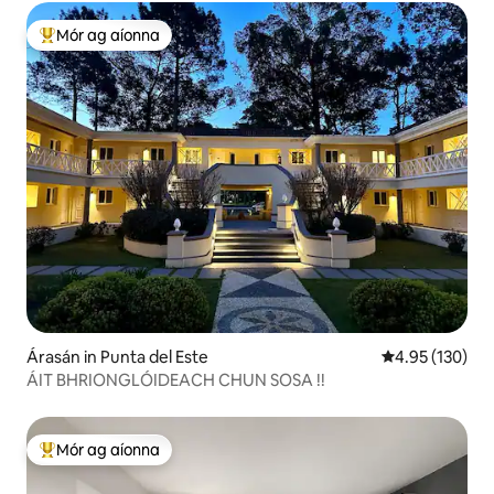
Mór ag aíonna
An-mhór ag aíonna
Árasán in Punta del Este
Meánrátáil 4.95
4.95 (130)
ÁIT BHRIONGLÓIDEACH CHUN SOSA !!
Mór ag aíonna
An-mhór ag aíonna