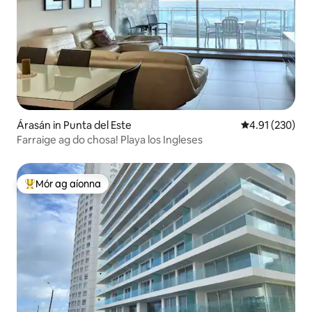
Árasán in Punta del Este
Meánrátáil 4.91
4.91 (230)
Farraige ag do chosa! Playa los Ingleses
Mór ag aíonna
An-mhór ag aíonna