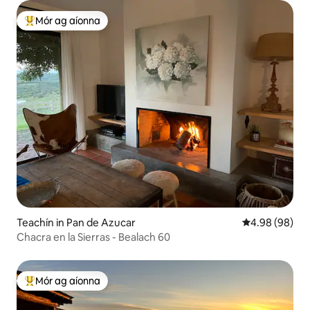
Mór ag aíonna
An-mhór ag aíonna
Teachín in Pan de Azucar
Meánrátáil 4.9
4.98 (98)
Chacra en la Sierras - Bealach 60
Mór ag aíonna
An-mhór ag aíonna