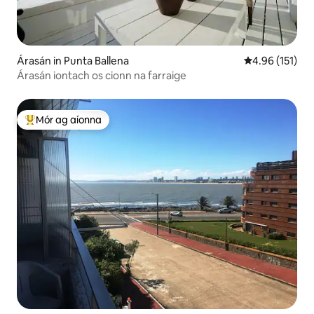
Árasán in Punta Ballena
Meánrátáil 4.9
4.96 (151)
Árasán iontach os cionn na farraige
Mór ag aíonna
An-mhór ag aíonna