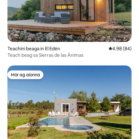
Teachíní beaga in El Edén
Meánrátáil 4.9
4.98 (84)
Teach beag sa Sierras de las Ánimas
Mór ag aíonna
Mór ag aíonna