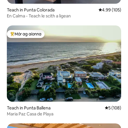
Teach in Punta Colorada
Meánrátáil 4.99
4.99 (105)
En Calma - Teach le scíth a ligean
Mór ag aíonna
An-mhór ag aíonna
Teach in Punta Ballena
Meánrátáil 5
5 (108)
Maria Paz Casa de Playa