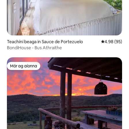
Teachíní beaga in Sauce de Portezuelo
Meánrátáil 4.9
4.98 (95)
BondiHouse - Bus Athraithe
Mór ag aíonna
Mór ag aíonna