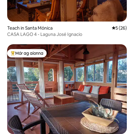
Teach in Santa Mónica
Meánrátáil 
5 (26)
CASA LAGO 4 - Laguna José Ignacio
Mór ag aíonna
An-mhór ag aíonna