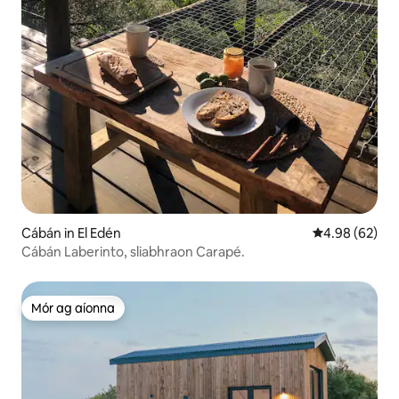
Cábán in El Edén
Meánrátáil 4.9
4.98 (62)
Cábán Laberinto, sliabhraon Carapé.
Mór ag aíonna
Mór ag aíonna