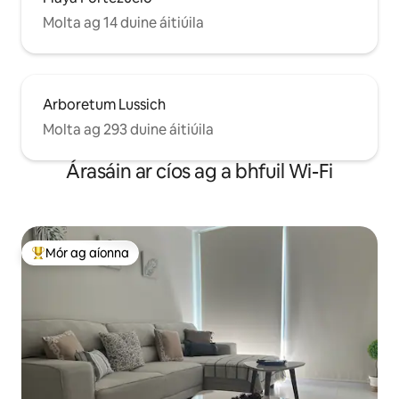
Molta ag 14 duine áitiúila
Arboretum Lussich
Molta ag 293 duine áitiúila
Árasáin ar cíos ag a bhfuil Wi-Fi
Mór ag aíonna
An-mhór ag aíonna