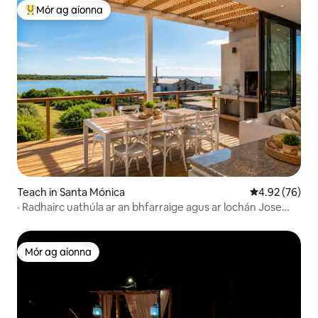
Mór ag aíonna
An-mhór ag aíonna
Teach in Santa Mónica
Meánrátáil 4.9
4.92 (76)
· Radhairc uathúla ar an bhfarraige agus ar lochán Jose
Ignacio
Mór ag aíonna
Mór ag aíonna