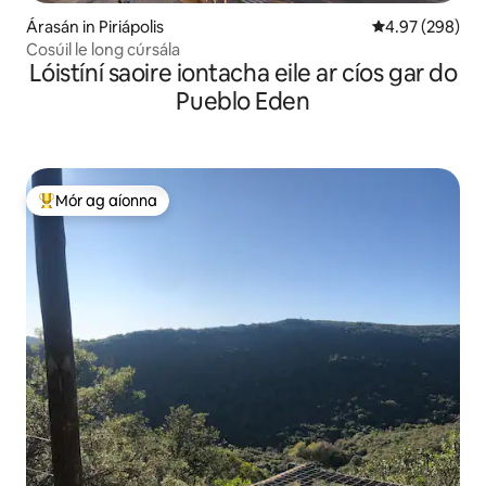
Árasán in Piriápolis
Meánrátáil 4.97
4.97 (298)
Cosúil le long cúrsála
Lóistíní saoire iontacha eile ar cíos gar do
Pueblo Eden
Mór ag aíonna
An-mhór ag aíonna