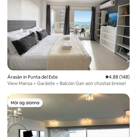
Árasán in Punta del Este
Meánrátáil 4.88
4.88 (148)
View Mansa + Garáiste + Balcóin Gan aon chostas breise!
Mór ag aíonna
Mór ag aíonna