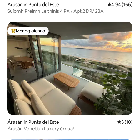
Árasán in Punta del Este
Meánrátáil 4.94
4.94 (166)
Suíomh Préimh Leithinis 4 PX / Apt 2 DR/ 2BA
Mór ag aíonna
An-mhór ag aíonna
Árasán in Punta del Este
Meánrátáil
5 (10)
Árasán Venetian Luxury úrnua!