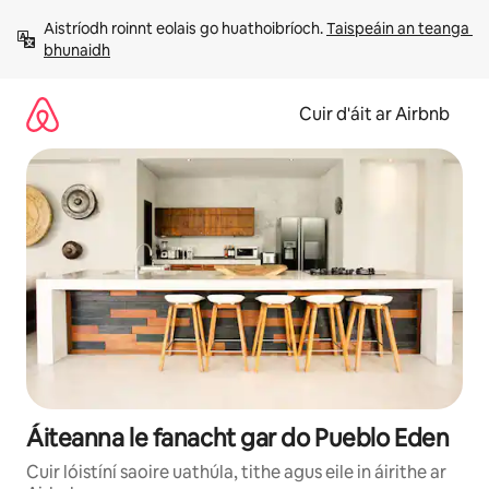
Léim
Aistríodh roinnt eolais go huathoibríoch. 
Taispeáin an teanga 
chuig
bhunaidh
ábhar
Cuir d'áit ar Airbnb
Áiteanna le fanacht gar do Pueblo Eden
Cuir lóistíní saoire uathúla, tithe agus eile in áirithe ar