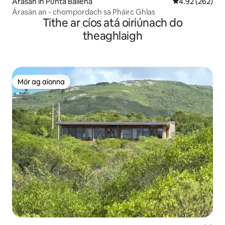
Árasán in Punta Ballena
Meánrátáil 4.92
4.92 (262)
Árasán an - chompordach sa Pháirc Ghlas
Tithe ar cíos atá oiriúnach do
theaghlaigh
Mór ag aíonna
Mór ag aíonna