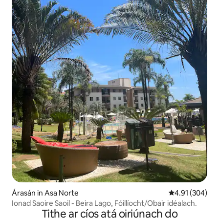
Árasán in Asa Norte
Meánrátáil 4.91
4.91 (304)
Ionad Saoire Saoil - Beira Lago, Fóillíocht/Obair idéalach.
Tithe ar cíos atá oiriúnach do