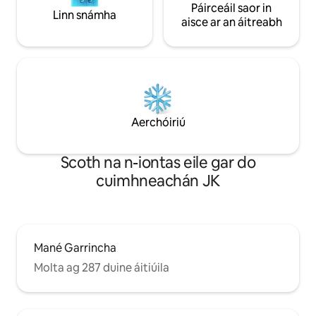
Páirceáil saor in
Linn snámha
aisce ar an áitreabh
Aerchóiriú
Scoth na n-iontas eile gar do
cuimhneachán JK
Mané Garrincha
Molta ag 287 duine áitiúila