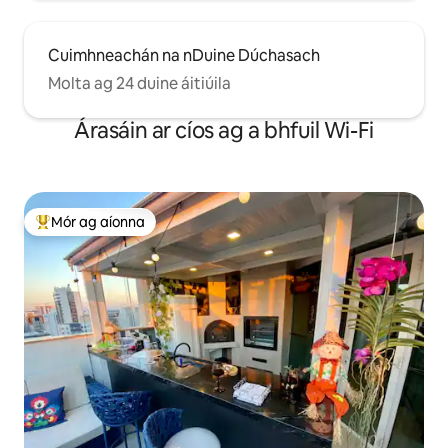
Cuimhneachán na nDuine Dúchasach
Molta ag 24 duine áitiúila
Árasáin ar cíos ag a bhfuil Wi-Fi
Mór ag aíonna
An-mhór ag aíonna