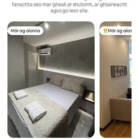
fanachta seo mar gheall ar shuíomh, ar ghlaineacht
agus go leor eile.
Mór ag aíonna
Mór ag aíonna
Mór ag aíonna
An-mhór ag aíon