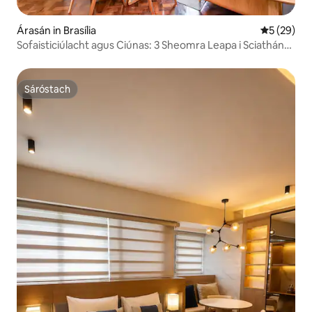
Árasán in Brasília
Meánrátáil 
5 (29)
Sofaisticiúlacht agus Ciúnas: 3 Sheomra Leapa i Sciathán
an Deiscirt
Sáróstach
Sáróstach