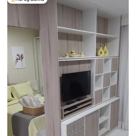
An-mhór ag aíonna