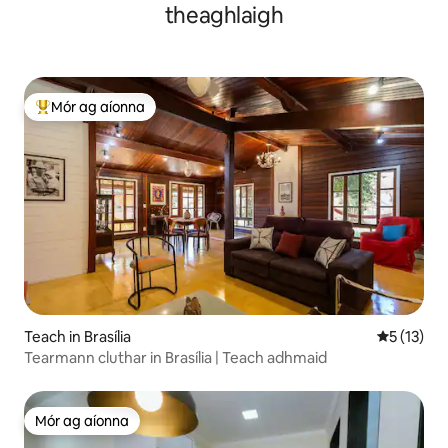
theaghlaigh
Mór ag aíonna
An-mhór ag aíonna
Teach in Brasília
Meánrátáil
5 (13)
Tearmann cluthar in Brasília | Teach adhmaid
Mór ag aíonna
Mór ag aíonna