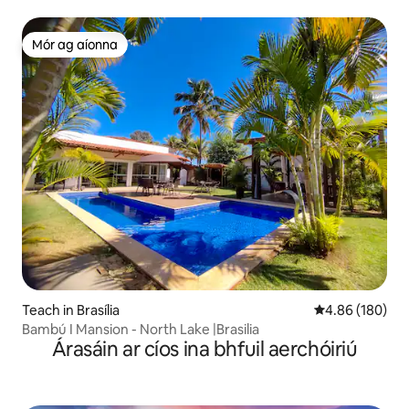
Mór ag aíonna
Mór ag aíonna
Teach in Brasília
Meánrátáil 4.86
4.86 (180)
Bambú I Mansion - North Lake |Brasilia
Árasáin ar cíos ina bhfuil aerchóiriú