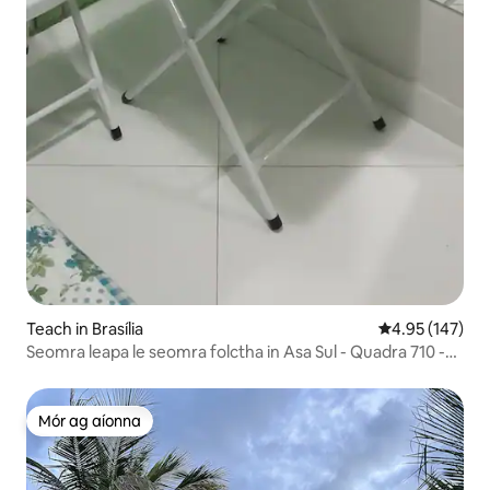
Teach in Brasília
Meánrátáil 4.95
4.95 (147)
Seomra leapa le seomra folctha in Asa Sul - Quadra 710 -
Brasília
Mór ag aíonna
Mór ag aíonna