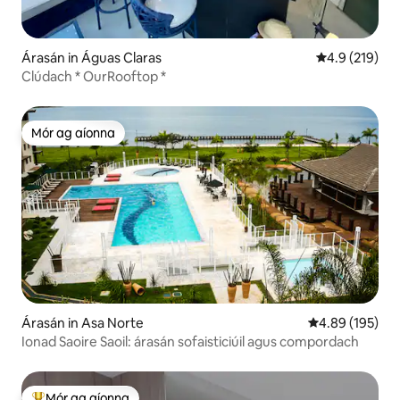
Árasán in Águas Claras
Meánrátáil 4.9
4.9 (219)
Clúdach * OurRooftop *
Mór ag aíonna
Mór ag aíonna
Árasán in Asa Norte
Meánrátáil 4.89
4.89 (195)
Ionad Saoire Saoil: árasán sofaisticiúil agus compordach
Mór ag aíonna