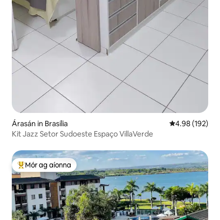
Árasán in Brasília
Meánrátáil 4.98
4.98 (192)
Kit Jazz Setor Sudoeste Espaço VillaVerde
Mór ag aíonna
An-mhór ag aíonna