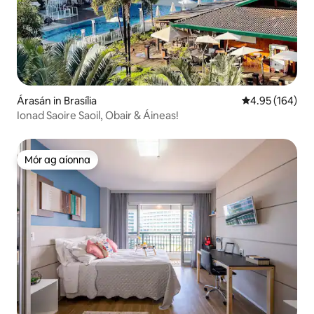
Árasán in Brasília
Meánrátáil 4.95
4.95 (164)
Ionad Saoire Saoil, Obair & Áineas!
Mór ag aíonna
Mór ag aíonna