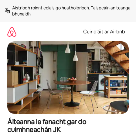
Léim
Aistríodh roinnt eolais go huathoibríoch. 
Taispeáin an teanga 
chuig
bhunaidh
ábhar
Cuir d'áit ar Airbnb
Áiteanna le fanacht gar do
cuimhneachán JK