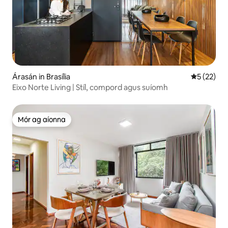
Árasán in Brasília
Meánrátáil
5 (22)
Eixo Norte Living | Stíl, compord agus suíomh
Mór ag aíonna
Mór ag aíonna