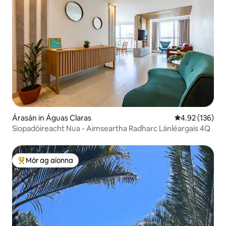
Árasán in Águas Claras
Meánrátáil 4.92
4.92 (136)
Siopadóireacht Nua - Aimseartha Radharc Lánléargais 4Q
Mór ag aíonna
An-mhór ag aíonna