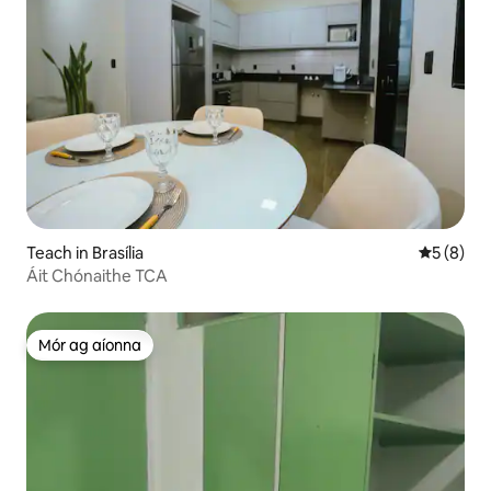
Teach in Brasília
Meánrátái
5 (8)
Áit Chónaithe TCA
Mór ag aíonna
Mór ag aíonna