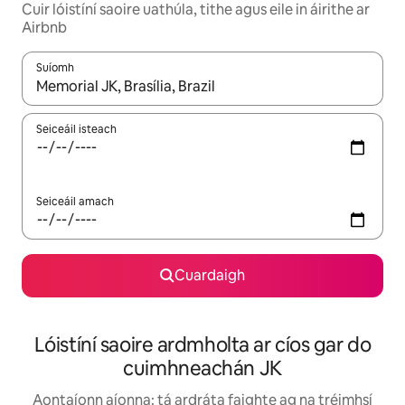
Cuir lóistíní saoire uathúla, tithe agus eile in áirithe ar
Airbnb
Suíomh
Nuair a bheidh torthaí ar fáil, déan nascleanúint le saigheadeoc
Seiceáil isteach
Seiceáil amach
Cuardaigh
Lóistíní saoire ardmholta ar cíos gar do
cuimhneachán JK
Aontaíonn aíonna: tá ardráta faighte ag na tréimhsí