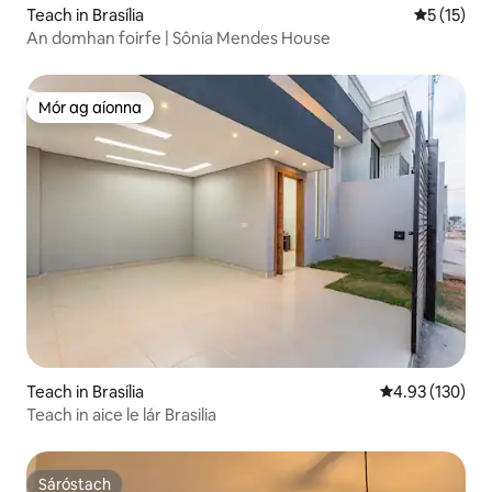
Teach in Brasília
Meánrátáil
5 (15)
An domhan foirfe | Sônia Mendes House
Mór ag aíonna
Mór ag aíonna
Teach in Brasília
Meánrátáil 4.93
4.93 (130)
Teach in aice le lár Brasilia
Sáróstach