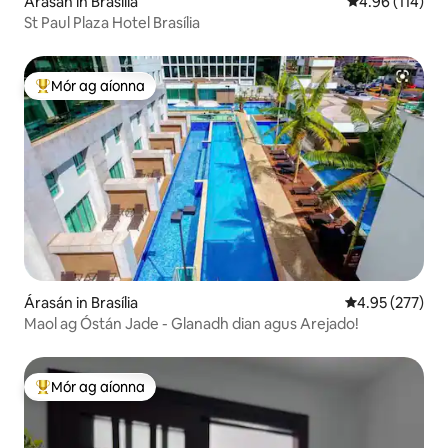
Árasán in Brasília
Meánrátáil 4.96
4.96 (114)
St Paul Plaza Hotel Brasília
Mór ag aíonna
An-mhór ag aíonna
Árasán in Brasília
Meánrátáil 4.95
4.95 (277)
Maol ag Óstán Jade - Glanadh dian agus Arejado!
Mór ag aíonna
An-mhór ag aíonna