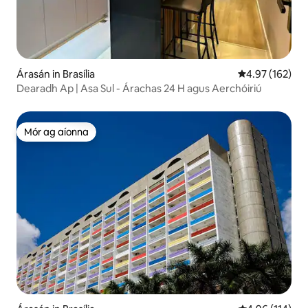
Árasán in Brasília
Meánrátáil 4.97
4.97 (162)
Dearadh Ap | Asa Sul - Árachas 24 H agus Aerchóiriú
Mór ag aíonna
Mór ag aíonna