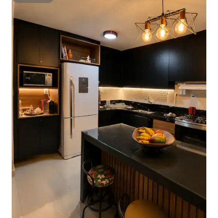
Sáróstach