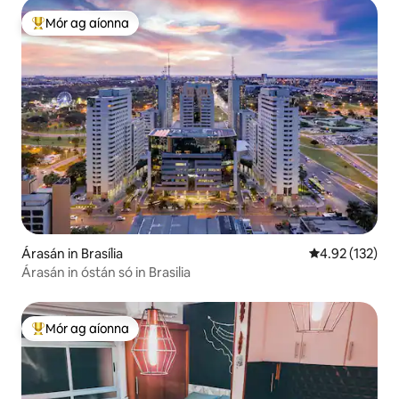
Mór ag aíonna
An-mhór ag aíonna
Árasán in Brasília
Meánrátáil 4.92
4.92 (132)
Árasán in óstán só in Brasilia
Mór ag aíonna
An-mhór ag aíonna