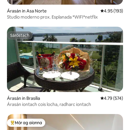
Árasán in Asa Norte
Meánrátáil 4.95
4.95 (193)
Studio moderno prox. Esplanada *WIFI*netflix
Sáróstach
Sáróstach
Árasán in Brasília
Meánrátáil 4.79
4.79 (574)
Árasán iontach cois locha, radharc iontach
Mór ag aíonna
An-mhór ag aíonna