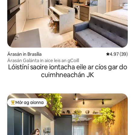
Árasán in Brasília
Meánrátáil 4.9
4.97 (39)
Árasán Galánta in aice leis an gCoill
Lóistíní saoire iontacha eile ar cíos gar do
cuimhneachán JK
Mór ag aíonna
An-mhór ag aíonna