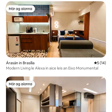
Mór ag aíonna
Mór ag aíonna
Árasán in Brasília
Meánrátáil
5 (14)
Modern Living le Alexa in aice leis an Eixo Monumental
Mór ag aíonna
Mór ag aíonna